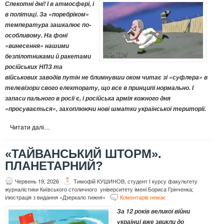
Спекотні дні! І в атмосфері, і
в політиці. За «поребріком»
температура зашкалює по-
особливому. На фоні
«винесення» нашими
безпілотниками й ракетами
російських НПЗ та
військових заводів путін не блимнувши оком читає зі «суфлера» в
телевізори свого електорату, що все в принципі нормально. І
запаси пального в росії є, і російська армія кожного дня
«просувається», захоплюючи нові шматки української території.
Читати далі…
«ТАЙВАНСЬКИЙ ШТОРМ».
ПЛАНЕТАРНИЙ?
Червень 19, 2026
Тимофій КУШИНОВ, студент І курсу факультету
журналістики Київського столичного університету імені Бориса Грінченка;
ілюстрація з видання «Дзеркало тижня»
Коментарів немає
За 12 років великої війни
українці вже звикли до