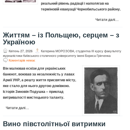
реальний рівень радіації і наполягав на
терміновій евакуації Чорнобильського району.
Читати далі…
Життям – із Польщею, серцем – з
Україною
Квітень 27, 2026
Катерина МОРОЗОВА, студентка ІII курсу факультету
журналістики Київського столичного університету імені Бориса Грінченка
Коментарів немає
Він малював ескізи для українських
банкнот, воював за незалежність у лавах
Армії УНР, а решту життя присвятив місту,
яке стало для нього другою домівкою.
Історія Зиновія Подушка – приклад
витривалості мистецького таланту.
Читати далі…
Вино півстолітньої витримки