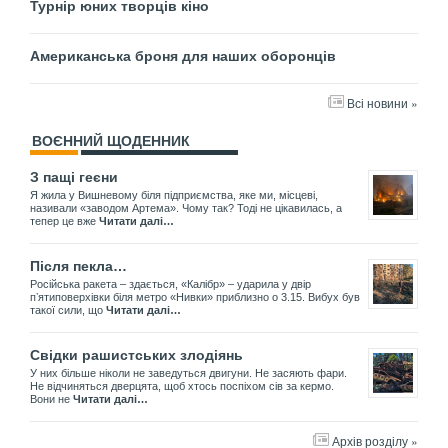
Турнір юних творців кіно
Американська броня для наших оборонців
Всі новини »
ВОЄННИЙ ЩОДЕННИК
З пащі геєни
Я жила у Вишневому біля підприємства, яке ми, місцеві,
називали «заводом Артема». Чому так? Тоді не цікавилась, а
тепер це вже
Читати далі…
Після пекла…
Російська ракета – здається, «Калібр» – ударила у двір
пʼятиповерхівки біля метро «Нивки» приблизно о 3.15. Вибух був
такої сили, що
Читати далі…
Свідки рашистських злодіянь
У них більше ніколи не заведуться двигуни. Не засяють фари.
Не відчиняться дверцята, щоб хтось поспіхом сів за кермо.
Вони не
Читати далі…
Архів розділу »