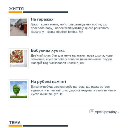
ЖИТТЯ
На гаражах
Грюкіт, крики мами, мої стривожені думки про те, що
проспала пару, і нарешті винуватиця цього ранкового
балагану – кішка-підліток Іриска. Ми
Бабусина хустка
Дев’ятий клас був для мене нелегким: нова школа, нове
оточення, шукала себе у товаристві незнайомих людей.
Настрій тоді змінювався частіше, ніж
На рубежі пам’яті
Ви коли-небудь ловили себе на тому, що намагаєтеся
відтворити в пам’яті голос дорогої людини, а замість нього
чуєте лише тишу? Не
Архів розділу »
ТЕМА