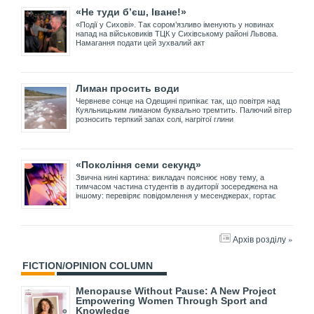
«Не туди б’єш, Іване!»
«Події у Сихові». Так сором’язливо іменують у новинах
напад на військовиків ТЦК у Сихівському районі Львова.
Намагання подати цей зухвалий акт
Лиман просить води
Червневе сонце на Одещині припікає так, що повітря над
Куяльницьким лиманом буквально тремтить. Палючий вітер
розносить терпкий запах солі, нагрітої глини
«Покоління семи секунд»
Звична нині картина: викладач пояснює нову тему, а
тимчасом частина студентів в аудиторії зосереджена на
іншому: перевіряє повідомлення у месенджерах, гортає
Архів розділу »
FICTION/OPINION COLUMN
Menopause Without Pause: A New Project
Empowering Women Through Sport and
Knowledge