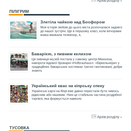
Архів розділу »
ПІЛІГРИМ
Злетіла чайкою над Босфором
Моя історія любові до цього міста розпочалася задовго
до нашої зустрічі. Ще в першому класі, коли вечорами
мама вмикала телевізор, я,
Баварією, з пивним келихом
Ця пивниця-музей постала у самому центрі Мюнхена,
навпроти відомої броварні «Hofbrauhaus». «Біркельнери» у
традиційних баварських костюмах ґречні і метиковані, добре
знають
Український квас на кіпрську спеку
Українські харчі на Кіпрі вже давно перестали бути чимось
рідкісним або нішевим. Нині це стабільна частина роздрібної
торгівлі, яка формується навколо
Архів розділу »
ТУСОВКА