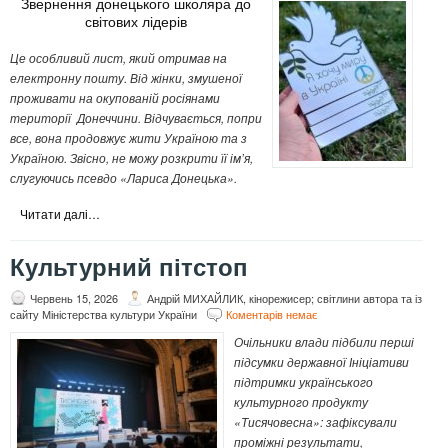
Звернення донецького школяра до
світових лідерів
Це особливий лист, який отримав на
електронну пошту. Від жінки, змушеної
проживати на окупованій росіянами
території Донеччини. Відчувається, попри
все, вона продовжує жити Україною та з
Україною. Звісно, не можу розкрити її ім’я,
слугуючись псевдо «Лариса Донецька».
Читати далі…
Культурний пітстоп
Червень 15, 2026
Андрій МИХАЙЛИК, кінорежисер; світлини автора та із
сайту Міністерства культури України
Коментарів немає
Очільники влади підбили перші
підсумки державної Ініціативи
підтримки українського
культурного продукту
«Тисячовесна»: зафіксували
проміжні результати,