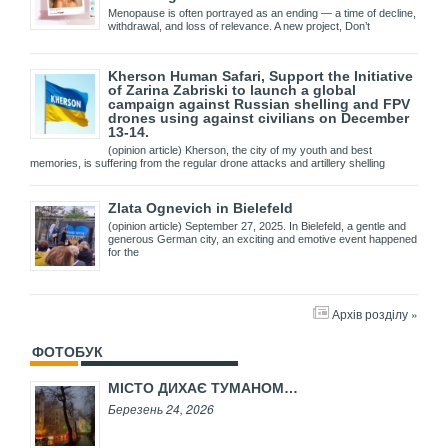
Menopause is often portrayed as an ending — a time of decline,
withdrawal, and loss of relevance. A new project, Don’t
Kherson Human Safari, Support the Initiative
of Zarina Zabriski to launch a global
campaign against Russian shelling and FPV
drones using against civilians on December
13-14.
(opinion article) Kherson, the city of my youth and best
memories, is suffering from the regular drone attacks and artillery shelling
Zlata Ognevich in Bielefeld
(opinion article) September 27, 2025. In Bielefeld, a gentle and
generous German city, an exciting and emotive event happened
for the
Архів розділу »
ФОТОБУК
МІСТО ДИХАЄ ТУМАНОМ…
Березень 24, 2026