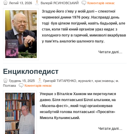
Лютий 13, 2026
Валерій ЯСИНОВСЬКИЙ
Коментарів немає
Згадую його з’яву у моїй долі – спекотної
червневої днини
1976
року. Насправді день
тоді був цілком погідний, навіть бадьорий, але
стан, коли твій юний організм ураз кидає з
холодного поту в гарячий, мимоволі вкарбував
у пам
’
ять аналогію шаленого палу.
Читати далі…
Енциклопедист
Грудень 15, 2025
Григорій ТИТАРЕНКО, журналіст, краєзнавець; м.
Полтава
Коментарів немає
Уперше з Віталієм Ханком ми перетнулися
давно. Біля полтавської Білої альтанки, на
«Мазепа-фесті», який тоді організовував
незабутній голова полтавської «Просвіти»
Микола Кульчинський.
Читати далі…