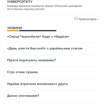
УНІВЕРСИТЕТУ
Київрада присвоїла посмертно звання «Почесний громадянин
міста Києва» першому ректору
Архів розділу »
НОВИНИ
«Серце Чорнобиля» буде з «Надією»
«День взяття Бастилії» з українським стягом
Пірати порятують компанію?
Стус стане грішми
Україна втратила впливового друга
Диски спотикання?