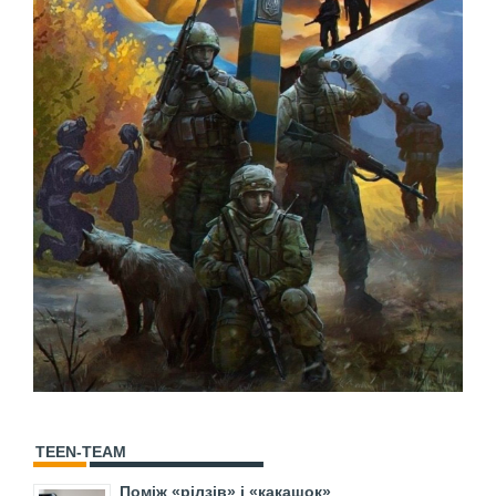
TEEN-TEAM
Поміж «рілзів» і «какашок»