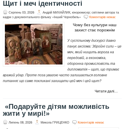
Щит і меч ідентичності
Серпень 03, 2026
Андрій МИХАЙЛИК, кінорежисер; світлини автора та
кадри з документального фільму «Інший Чорнобиль»
Коментарів немає
Чому без культури наш
захист стає порожнім
У суспільному дискурсі давно
панує аксіома: Збройні сили – це
меч, який нищить ворога на
передовій, а економіка,
оборонна промисловість та
дипломатія – щит, що тримає
вражий удар. Проте поза увагою часто залишається
головне
питання: що саме покликані захищати цей меч і цей щит?
Читати далі…
«Подаруйте дітям можливість
жити у мирі!»
Липень 08, 2026
Микола ГРИЦЕНКО
Коментарів немає