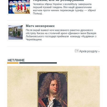
Чоловіча збірна України з волейболу завершила
перший ігровий тиждень Ліги націй драматичним
матчем проти чинних переможців турніру — збірної
Польщі.
Матч нескорених
Після вкрай важкої ночі масованого ракетно-дронового
обстрілу Києва на столичній арені «Динамо» імені Валерія
Лобановського господарі приймали команду «Кудрівка» з
Чернігівщини.
Архів розділу »
НЕТЛІННЕ