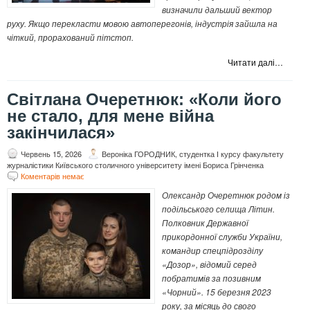
визначили дальший вектор
руху. Якщо перекласти мовою автоперегонів, індустрія зайшла на
чіткий, прорахований пітстоп.
Читати далі…
Світлана Очеретнюк: «Коли його
не стало, для мене війна
закінчилася»
Червень 15, 2026
Вероніка ГОРОДНИК, студентка І курсу факультету
журналістики Київського столичного університету імені Бориса Грінченка
Коментарів немає
Олександр Очеретнюк родом із
подільського селища Літин.
Полковник Державної
прикордонної служби України,
командир спецпідрозділу
«Дозор», відомий серед
побратимів за позивним
«Чорний». 15 березня 2023
року, за місяць до свого