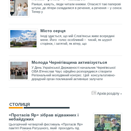
Раніше, кажуть, люди читали книжки. Опасисті такі паперові
штуки, де літери складалися в речення, а речення – у сенси.
Тепер у
Місто серця
Іноді здається, що мій Слов’янськ живе всередині
мене. Його голос особливий – тихий, як шурхіт
сторінок, і затятий, як вітер, що
Молода Чернігівщина активізується
У День Української Державності начальник Чернігівської
ОВА В’ячеслав Чаус офіційно розпорядився створити
Регіональний молодіжний конгрес. Цей консультативно-
дорадчий орган покликаний активніше залучати
Архів розділу »
СТОЛИЦЯ
«Протасів Яр» зібрав відважних і
небайдужих
Цьогорічний четвертий фестиваль «Протасів Яр»
пам’яті Романа Ратушного, який проходить під