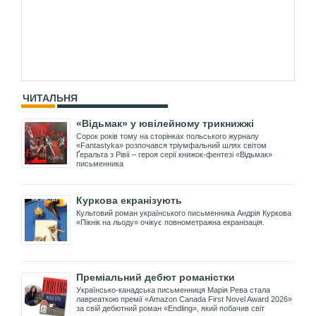
ЧИТАЛЬНЯ
«Відьмак» у ювілейному трикнижжі
Сорок років тому на сторінках польського журналу
«Fantastyka» розпочався тріумфальний шлях світом
Ґеральта з Рівії – героя серії книжок-фентезі «Відьмак»
письменника
Куркова екранізують
Культовий роман українського письменника Андрія Куркова
«Пікнік на льоду» очікує повнометражна екранізація.
Преміальний дебют романістки
Українсько-канадська письменниця Марія Рева стала
лавреаткою премії «Amazon Canada First Novel Award 2026»
за свій дебютний роман «Endling», який побачив світ