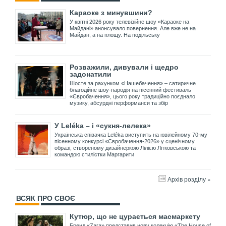
Караоке з минувшини?
У квітні 2026 року телевізійне шоу «Караоке на
Майдані» анонсувало повернення. Але вже не на
Майдан, а на площу. На подільську
Розважили, дивували і щедро
задонатили
Шосте за рахунком «Нашебачення» – сатиричне
благодійне шоу-пародія на пісенний фестиваль
«Євробачення», цього року традиційно поєднало
музику, абсурдні перформанси та збір
У Leléka – і «сукня-лелека»
Українська співачка Leléka виступить на ювілейному 70-му
пісенному конкурсі «Євробачення-2026» у сценічному
образі, створеному дизайнеркою Лілією Літковською та
командою стилістки Маргарити
Архів розділу »
ВСЯК ПРО СВОЄ
Кутюр, що не цурається масмаркету
Бренд «Zara» представив нову колекцію «The House of