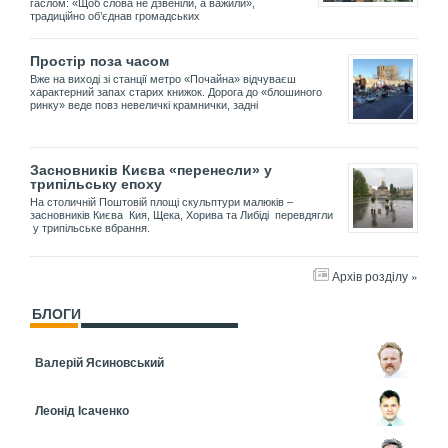
гаслом: «Щоб слова не дзвеніли, а важили»,
традиційно об’єднав громадських
Простір поза часом
Вже на виході зі станції метро «Почайна» відчуваєш
характерний запах старих книжок. Дорога до «блошиного
ринку» веде повз невеличкі крамнички, задні
Засновників Києва «перенесли» у
трипільську епоху
На столичній Поштовій площі скульптури малюків –
засновників Києва Кия, Щека, Хорива та Либіді перевдягли
у трипільське вбрання.
Архів розділу »
БЛОГИ
Валерій Ясиновський
Леонід Ісаченко