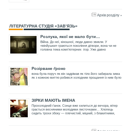
Архів розділу »
ЛІТЕРАТУРНА СТУДІЯ «ЗАВ’ЯЗЬ»
Розлука, якої не мало бути…
Війна. До неї, кіношної, люди давно звикли. У
«вінйушки» граються покоління дітвори, вона чи не
головна тема комп’ютерних ігор. Уже давно
Розірване ґроно
вона була поруч як він задрімав як тіло його забирала зима
як з кожною миттю робився холодним прощання із ним було
ЗІРКИ МАЮТЬ ІМЕНА
Прохолодний ґанок. Сонце вже хилиться до вечора, вітер
грається весняними молодими листочками… Хлопець
сидить трохи збоку — плечистий, міцний, з блакитними,