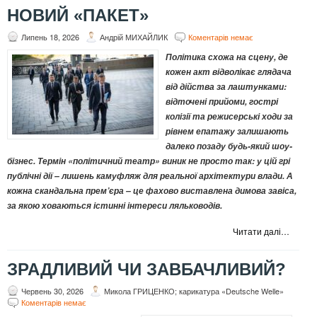
НОВИЙ «ПАКЕТ»
Липень 18, 2026
Андрій МИХАЙЛИК
Коментарів немає
Політика схожа на сцену, де
кожен акт відволікає глядача
від дійства за лаштунками:
відточені прийоми, гострі
колізії та режисерські ходи за
рівнем епатажу залишають
далеко позаду будь-який шоу-
бізнес. Термін «політичний театр» виник не просто так: у цій грі
публічні дії – лишень камуфляж для реальної архітектури влади. А
кожна скандальна прем’єра – це фахово виставлена димова завіса,
за якою ховаються істинні інтереси ляльководів.
Читати далі…
ЗРАДЛИВИЙ ЧИ ЗАВБАЧЛИВИЙ?
Червень 30, 2026
Микола ГРИЦЕНКО; карикатура «Deutsche Welle»
Коментарів немає