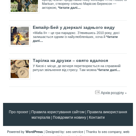
Marisa», створену спільно Марісою Беренсон —
акторкою,
Читати далі…
Емпайр-Бей у дзеркалі заднього виду
«Mafia II» – це гра-парадокс. З’явившись 2010 року, досі
залишається одним із найулюбленіших, хоча й
Читати
далі…
Тарілка на друзки – свято вдалося
У Києві є місце, де вечеря перетворюється на справжній
ритуал звільнення від стресу. Там можна
Читати далі…
Архів розділу »
Про проект
|
Правила користування сайтом
|
Правила використання
матеріалів
|
Повідомити новину
|
Контакти
Powered by
| Designed by:
seo service
| Thanks to
seo company
,
web
WordPress