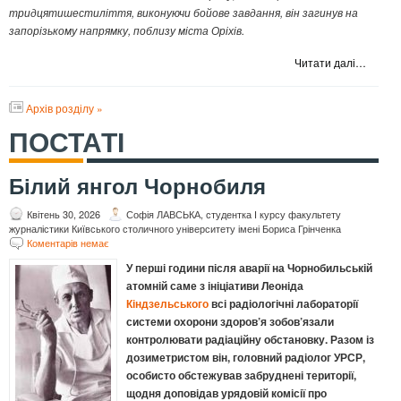
тридцятишестиліття, виконуючи бойове завдання, він загинув на
запорізькому напрямку, поблизу міста Оріхів.
Читати далі…
Архів розділу »
ПОСТАТІ
Білий янгол Чорнобиля
Квітень 30, 2026
Софія ЛАВСЬКА, студентка І курсу факультету
журналістики Київського столичного університету імені Бориса Грінченка
Коментарів немає
У перші години після аварії на Чорнобильській
атомній саме з ініціативи Леоніда
Кіндзельського
всі радіологічні лабораторії
системи охорони здоров’я зобов’язали
контролювати радіаційну обстановку. Разом із
дозиметристом він, головний радіолог УРСР,
особисто обстежував забруднені території,
щодня доповідав урядовій комісії про