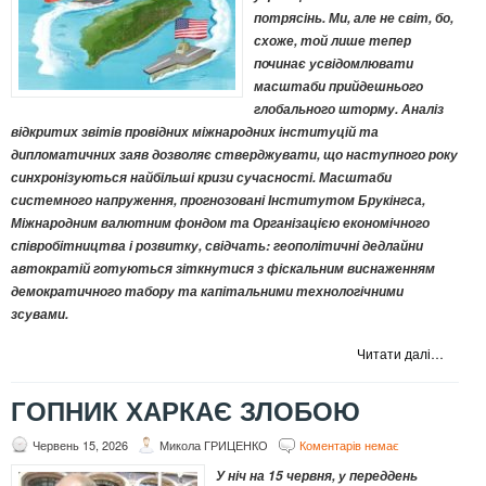
потрясінь. Ми, але не світ, бо,
схоже, той лише тепер
починає усвідомлювати
масштаби прийдешнього
глобального шторму. Аналіз
відкритих звітів провідних міжнародних інституцій та
дипломатичних заяв дозволяє стверджувати, що наступного року
синхронізуються найбільші кризи сучасності. Масштаби
системного напруження, прогнозовані Інститутом Брукінгса,
Міжнародним валютним фондом та Організацією економічного
співробітництва і розвитку, свідчать: геополітичні дедлайни
автократій готуються зіткнутися з фіскальним виснаженням
демократичного табору та капітальними технологічними
зсувами.
Читати далі…
ГОПНИК ХАРКАЄ ЗЛОБОЮ
Червень 15, 2026
Микола ГРИЦЕНКО
Коментарів немає
У ніч на 15 червня, у переддень