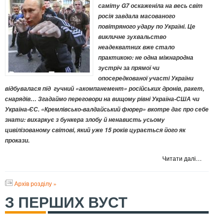
саміту G7 оскаженіла на весь світ
росія завдала масованого
повітряного удару по Україні. Це
викличне зухвальство
неадекватних вже стало
практикою: не одна міжнародна
зустріч за прямої чи
опосередкованої участі України
відбувалася під гучний «акомпанемент» російських дронів, ракет,
снарядів… Згадаймо переговори на вищому рівні Україна-США чи
Україна-ЄС. «Кремлівсько-валдайський фюрер» вкотре дає про себе
знати: вихаркує з бункера злобу й ненависть усьому
цивілізованому світові, який уже 15 років цурається його як
прокази.
Читати далі…
Архів розділу »
З ПЕРШИХ ВУСТ