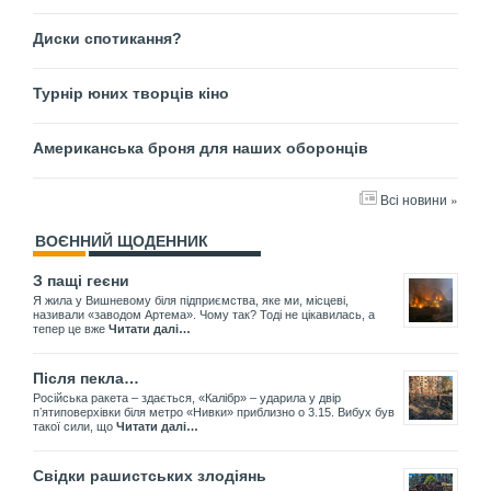
Диски спотикання?
Турнір юних творців кіно
Американська броня для наших оборонців
Всі новини »
ВОЄННИЙ ЩОДЕННИК
З пащі геєни
Я жила у Вишневому біля підприємства, яке ми, місцеві,
називали «заводом Артема». Чому так? Тоді не цікавилась, а
тепер це вже
Читати далі…
Після пекла…
Російська ракета – здається, «Калібр» – ударила у двір
пʼятиповерхівки біля метро «Нивки» приблизно о 3.15. Вибух був
такої сили, що
Читати далі…
Свідки рашистських злодіянь