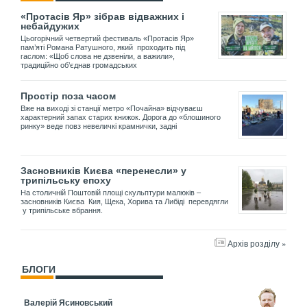
«Протасів Яр» зібрав відважних і
небайдужих
Цьогорічний четвертий фестиваль «Протасів Яр»
пам’яті Романа Ратушного, який проходить під
гаслом: «Щоб слова не дзвеніли, а важили»,
традиційно об’єднав громадських
Простір поза часом
Вже на виході зі станції метро «Почайна» відчуваєш
характерний запах старих книжок. Дорога до «блошиного
ринку» веде повз невеличкі крамнички, задні
Засновників Києва «перенесли» у
трипільську епоху
На столичній Поштовій площі скульптури малюків –
засновників Києва Кия, Щека, Хорива та Либіді перевдягли
у трипільське вбрання.
Архів розділу »
БЛОГИ
Валерій Ясиновський