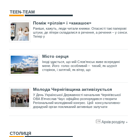
TEEN-TEAM
Поміж «рілзів» і «какашок»
Раніше, кажуть, люди читали книжки. Опасисті такі паперові
штуки, де літери складалися в речення, а речення – у сенси.
Тепер у
Місто серця
Іноді здається, що мій Слов’янськ живе всередині
мене. Його голос особливий – тихий, як шурхіт
сторінок, і затятий, як вітер, що
Молода Чернігівщина активізується
У День Української Державності начальник Чернігівської
ОВА В’ячеслав Чаус офіційно розпорядився створити
Регіональний молодіжний конгрес. Цей консультативно-
дорадчий орган покликаний активніше залучати
Архів розділу »
СТОЛИЦЯ