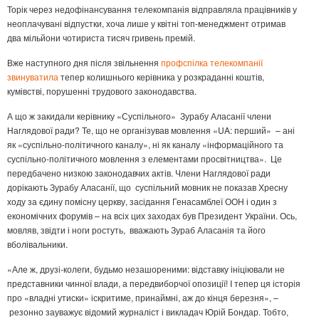
Торік через недофінансування телекомпанія відправляла працівників у
неоплачувані відпустки, хоча лише у квітні топ-менеджмент отримав
два мільйони чотириста тисяч гривень премій.
Вже наступного дня після звільнення
профспілка телекомпанії
звинуватила
тепер колишнього керівника у розкраданні коштів,
кумівстві, порушенні трудового законодавства.
А що ж закидали керівнику «Суспільного» Зурабу Аласанії члени
Наглядової ради? Те, що не організував мовлення «UA: перший» – ані
як «суспільно-політичного каналу», ні як каналу «інформаційного та
суспільно-політичного мовлення з елементами просвітництва». Це
передбачено низкою законодавчих актів. Члени Наглядової ради
дорікають Зурабу Аласанії, що суспільний мовник не показав Хресну
ходу за єдину помісну церкву, засідання Генасамблеї ООН і один з
економічних форумів – на всіх цих заходах був Президент України. Ось,
мовляв, звідти і ноги ростуть, вважають Зураб Аласанія та його
вболівальники.
«Але ж, друзі-колеги, будьмо незашореними: відставку ініціювали не
представники чинної влади, а передвиборчої опозиції! І тепер ця історія
про «владні утиски» іскритиме, принаймні, аж до кінця березня», –
резонно зауважує відомий журналіст і викладач Юрій Бондар. Тобто,