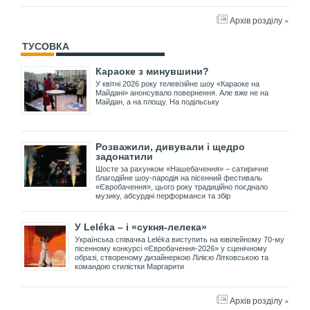
Архів розділу »
ТУСОВКА
Караоке з минувшини?
У квітні 2026 року телевізійне шоу «Караоке на
Майдані» анонсувало повернення. Але вже не на
Майдан, а на площу. На подільську
Розважили, дивували і щедро
задонатили
Шосте за рахунком «Нашебачення» – сатиричне
благодійне шоу-пародія на пісенний фестиваль
«Євробачення», цього року традиційно поєднало
музику, абсурдні перформанси та збір
У Leléka – і «сукня-лелека»
Українська співачка Leléka виступить на ювілейному 70-му
пісенному конкурсі «Євробачення-2026» у сценічному
образі, створеному дизайнеркою Лілією Літковською та
командою стилістки Маргарити
Архів розділу »