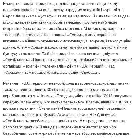
Експерти з медіа-середовища, деякі представники влади з ходу
прокоментували новину. На думку народних депутатів і журналістів
Сергія Лещенка та Мустафи Наєма, це «тривожний сигнал». Бо за два
місяці до президентських виборів телеканал, що має найбільше
покриття в Україні, залишився без керівника. Можливо, під загрозою
телевізійні передачі «Наші гроші» і «Схеми», у яких журналісти
викривали найвищих українських можновладців, зокрема, і за корупційні
діяння. Але ж «Схеми» виходили на телеканалі давно, ще коли він не
був «усуспільненим». Та й ці передачі не є виключним здобутком
«Суспільного»: «Наші гроші», наприклад, – спільний проект громадської
організації «Том 14» і телеканалів «24» та «UА: Перший». Над
«Схемами» теж працює команда від радіо «Свобода».
Рейтинги «UA: першого» невисокі, хоча в європейських країнах частка
таких каналів становить 30 і більше відсотків. Передачі власного
виробництва, крім «Новин», «Тем дня», «Фольк-musik», 2018 року мали
середню частку нижчу, ніж частка телеканалу. Власне, нічим іншим, хіба
що вже згаданими «Схемами» і «Нашими грошима», найпотужніший
мовник за керівництва Зураба Аласанії ні в часи НТКУ, ні вже за
«Суспільного» особливо не запам’ятався. А от роздержавлення, що
дало старт фактичній ліквідації мовлення в областях і зробило
безробітними сотні журналістів, не на жарт збурило медіасередовище.