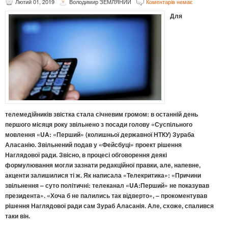
Лютий 01, 2019
Володимир ЗЕМЛЯНИЙ
Коментарів немає
Для
телемедійників звістка стала січневим громом: в останній день
першого місяця року звільнено з посади голову «Суспільного
мовлення «UA: «Перший» (колишньої державної НТКУ) Зураба
Аласанію. Звільнений подав у «Фейсбуці» проект рішення
Наглядової ради. Звісно, в процесі обговорення деякі
формулювання могли зазнати редакційної правки, але, напевне,
акценти залишилися ті ж. Як написала «Телекритика»: «Причини
звільнення – суто політичні: телеканал «UA:Перший» не показував
президента». «Хоча б не палились так відверто», – прокоментував
рішення Наглядової ради сам Зураб Аласанія. Але, схоже, спалився
таки він.