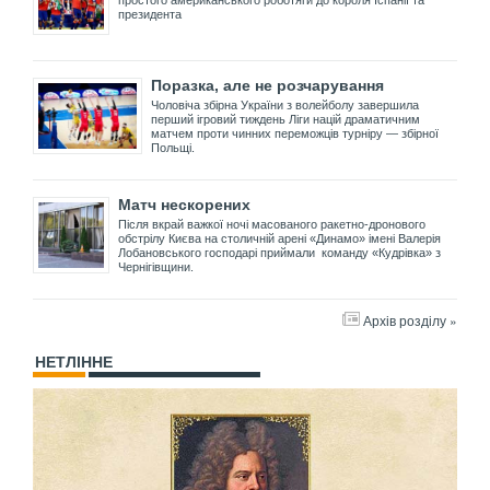
президента
Поразка, але не розчарування
Чоловіча збірна України з волейболу завершила
перший ігровий тиждень Ліги націй драматичним
матчем проти чинних переможців турніру — збірної
Польщі.
Матч нескорених
Після вкрай важкої ночі масованого ракетно-дронового
обстрілу Києва на столичній арені «Динамо» імені Валерія
Лобановського господарі приймали команду «Кудрівка» з
Чернігівщини.
Архів розділу »
НЕТЛІННЕ