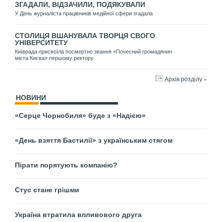
ЗГАДАЛИ, ВІДЗАЧИЛИ, ПОДЯКУВАЛИ
У День журналіста працівників медійної сфери згадала
СТОЛИЦЯ ВШАНУВАЛА ТВОРЦЯ СВОГО
УНІВЕРСИТЕТУ
Київрада присвоїла посмертно звання «Почесний громадянин
міста Києва» першому ректору
Архів розділу »
НОВИНИ
«Серце Чорнобиля» буде з «Надією»
«День взяття Бастилії» з українським стягом
Пірати порятують компанію?
Стус стане грішми
Україна втратила впливового друга