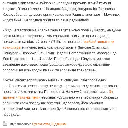
ситуація з відставкою найперше невигідна президентській команді.
Ініціював її один із членів Наглядової ради радіожурналіст В’ячеслав
Козак, обраний до цього органу за квотою Радикальної партії. Можливо,
«Суспільне» мало уваги приділяло саме радикалам?
Якщо багатотисячна Хресна хода за українську помісну церкву, на думку
керівників «UA: першого», малозначуща подія, то що ж тоді має
показувати суспільний мовник?! Цікаво, що серед
найрейтинговіших
трансляцій
минулого року, крім репортажів із Зимової Олімпіади,
конкурсу «Євробачення», були Різдвяні Богослужіння та марафон до
Дня Незалежності. «…На «UA: Перший» глядачі йдуть саме в час
суспільно важливих подій
(виділено автором)
, за ексклюзивним
спортом і на міжнародні пісенні та спортивні трансляції».
Схоже, далекозорий Зураб Аласанія, списуючи свої прорахунки,
знайшов свою персональну невістку – навмисне, з далекою політичною
перспективою, кивнув на Президента. На чому й спалився сам…
За
даними «Телекритики»
, керівник «Суспільного телебачення» збирався
залишити свою посаду ще в жовтні. Здавалося, його бажання
сповнилося! Але нині відставник-Зураб заявив, що хоче поновлятися
через суд.
Опубліковано в
Суспільство
,
Щоденник