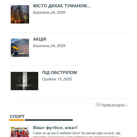
МІСТО ДИХАЄ ТУМАНОМ…
Березень 24, 2026
АКЦІЯ
Березень 24, 2026
ПІД ОБСТРІЛОМ
Грудень 15, 2025
Архів розділу »
СПОРТ
Віват футбол, віват!
Саме за це ми й любимо його! За емоції одні на всіх: від
простого американського роботяги до короля Іспанії та