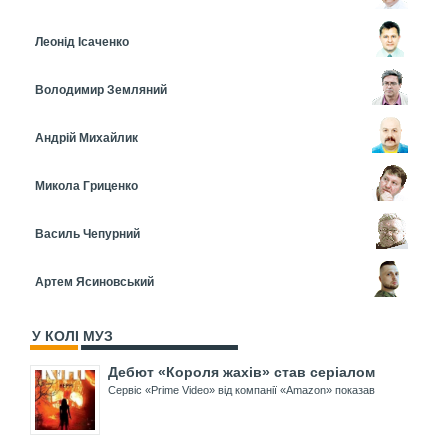
Леонід Ісаченко
Володимир Земляний
Андрій Михайлик
Микола Гриценко
Василь Чепурний
Артем Ясиновський
У КОЛІ МУЗ
Дебют «Короля жахів» став серіалом
Сервіс «Prime Video» від компанії «Amazon» показав