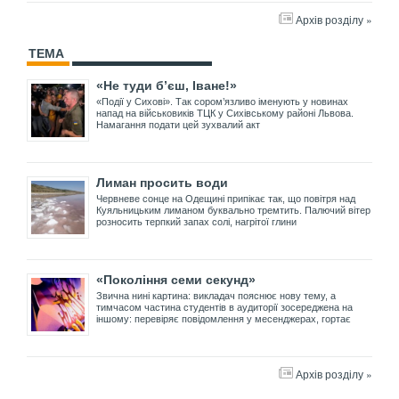
Архів розділу »
ТЕМА
«Не туди б’єш, Іване!»
«Події у Сихові». Так сором’язливо іменують у новинах
напад на військовиків ТЦК у Сихівському районі Львова.
Намагання подати цей зухвалий акт
Лиман просить води
Червневе сонце на Одещині припікає так, що повітря над
Куяльницьким лиманом буквально тремтить. Палючий вітер
розносить терпкий запах солі, нагрітої глини
«Покоління семи секунд»
Звична нині картина: викладач пояснює нову тему, а
тимчасом частина студентів в аудиторії зосереджена на
іншому: перевіряє повідомлення у месенджерах, гортає
Архів розділу »