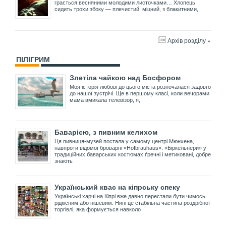
грається весняними молодими листочками… Хлопець
сидить трохи збоку — плечистий, міцний, з блакитними,
Архів розділу »
ПІЛІГРИМ
Злетіла чайкою над Босфором
Моя історія любові до цього міста розпочалася задовго
до нашої зустрічі. Ще в першому класі, коли вечорами
мама вмикала телевізор, я,
Баварією, з пивним келихом
Ця пивниця-музей постала у самому центрі Мюнхена,
навпроти відомої броварні «Hofbrauhaus». «Біркельнери» у
традиційних баварських костюмах ґречні і метиковані, добре
знають
Український квас на кіпрську спеку
Українські харчі на Кіпрі вже давно перестали бути чимось
рідкісним або нішевим. Нині це стабільна частина роздрібної
торгівлі, яка формується навколо