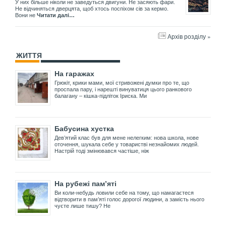
У них більше ніколи не заведуться двигуни. Не засяють фари.
Не відчиняться дверцята, щоб хтось поспіхом сів за кермо.
Вони не
Читати далі…
Архів розділу »
ЖИТТЯ
На гаражах
Грюкіт, крики мами, мої стривожені думки про те, що
проспала пару, і нарешті винуватиця цього ранкового
балагану – кішка-підліток Іриска. Ми
Бабусина хустка
Дев’ятий клас був для мене нелегким: нова школа, нове
оточення, шукала себе у товаристві незнайомих людей.
Настрій тоді змінювався частіше, ніж
На рубежі пам’яті
Ви коли-небудь ловили себе на тому, що намагаєтеся
відтворити в пам’яті голос дорогої людини, а замість нього
чуєте лише тишу? Не