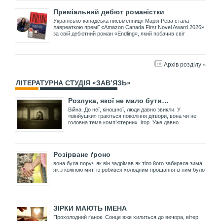
Преміальний дебют романістки
Українсько-канадська письменниця Марія Рева стала
лавреаткою премії «Amazon Canada First Novel Award 2026»
за свій дебютний роман «Endling», який побачив світ
Архів розділу »
ЛІТЕРАТУРНА СТУДІЯ «ЗАВ’ЯЗЬ»
Розлука, якої не мало бути…
Війна. До неї, кіношної, люди давно звикли. У
«вінйушки» граються покоління дітвори, вона чи не
головна тема комп’ютерних ігор. Уже давно
Розірване ґроно
вона була поруч як він задрімав як тіло його забирала зима
як з кожною миттю робився холодним прощання із ним було
ЗІРКИ МАЮТЬ ІМЕНА
Прохолодний ґанок. Сонце вже хилиться до вечора, вітер