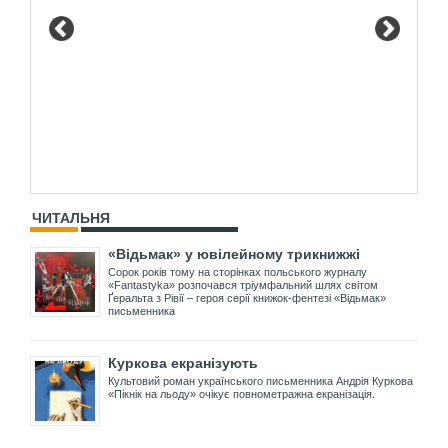
ЧИТАЛЬНЯ
«Відьмак» у ювілейному трикнижжі
Сорок років тому на сторінках польського журналу
«Fantastyka» розпочався тріумфальний шлях світом
Ґеральта з Рівії – героя серії книжок-фентезі «Відьмак»
письменника
Куркова екранізують
Культовий роман українського письменника Андрія Куркова
«Пікнік на льоду» очікує повнометражна екранізація.