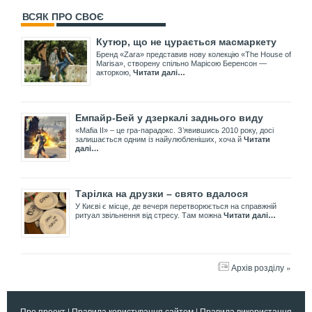
ВСЯК ПРО СВОЄ
Кутюр, що не цурається масмаркету
Бренд «Zara» представив нову колекцію «The House of
Marisa», створену спільно Марісою Беренсон —
акторкою,
Читати далі…
Емпайр-Бей у дзеркалі заднього виду
«Mafia II» – це гра-парадокс. З’явившись 2010 року, досі
залишається одним із найулюбленіших, хоча й
Читати
далі…
Тарілка на друзки – свято вдалося
У Києві є місце, де вечеря перетворюється на справжній
ритуал звільнення від стресу. Там можна
Читати далі…
Архів розділу »
Про проект
|
Правила користування сайтом
|
Правила використання