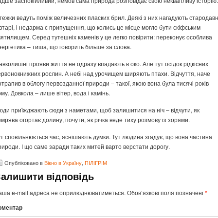
адше заспокійливий, немов сама природа розповідає свою неквапливу історію.
тежки ведуть поміж величезних пласких брил. Деякі з них нагадують стародавн
івтарі, і недарма є припущення, що колись це місце могло бути скіфським
вятилищем. Серед тутешніх каменів у це легко повірити: переконує особлива
нергетика – тиша, що говорить більше за слова.
авколишні прояви життя не одразу впадають в око. Але тут осідок рідкісних
ервонокнижних рослин. А небі над урочищем ширяють птахи. Відчуття, наче
отрапив в облогу первозданної природи – такої, якою вона була тисячі років
ому. Довкола – лише вітер, вода і камінь.
юди приїжджають сюди з наметами, щоб залишитися на ніч – відчути, як
емрява огортає долину, почути, як річка веде тиху розмову із зорями.
ут сповільнюється час, яснішають думки. Тут людина згадує, що вона частина
рироди. І що саме заради таких митей варто верстати дорогу.
Опубліковано в
Вікно в Україну
,
ПІЛІГРІМ
Залишити відповідь
аша e-mail адреса не оприлюднюватиметься.
Обов’язкові поля позначені
*
оментар