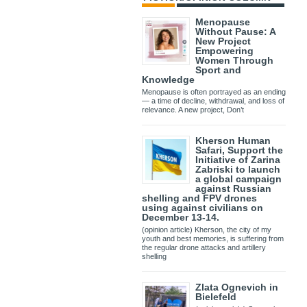
Menopause
Without Pause: A
New Project
Empowering
Women Through
Sport and
Knowledge
Menopause is often portrayed as an ending
— a time of decline, withdrawal, and loss of
relevance. A new project, Don’t
Kherson Human
Safari, Support the
Initiative of Zarina
Zabriski to launch
a global campaign
against Russian
shelling and FPV drones
using against civilians on
December 13-14.
(opinion article) Kherson, the city of my
youth and best memories, is suffering from
the regular drone attacks and artillery
shelling
Zlata Ognevich in
Bielefeld