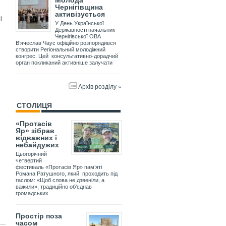
Молода
Чернігівщина
активізується
і
У День Української
Державності начальник
Чернігівської ОВА
В’ячеслав Чаус офіційно розпорядився
створити Регіональний молодіжний
конгрес. Цей консультативно-дорадчий
орган покликаний активніше залучати
Архів розділу »
СТОЛИЦЯ
«Протасів
Яр» зібрав
відважних і
небайдужих
Цьогорічний
четвертий
фестиваль «Протасів Яр» пам’яті
Романа Ратушного, який проходить під
гаслом: «Щоб слова не дзвеніли, а
важили», традиційно об’єднав
громадських
Простір поза
часом