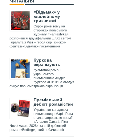
ЧИТАЛЬНЯ
«Відьмак» у
ювілейному
трикнижжі
Сорок років тому на
сторінках польського
журналу «Fantastyka»
розпочався тріумфальний шлях світом
Ґеральта з Рівії – героя серії книжок-
фентезі «Відьмак» письменника
Куркова
екранізують
Культовий роман
українського
письменника Андрія
Куркова «Пікнік на льоду»
очікує повнометражна екранізація.
Преміальний
дебют романістки
Українсько-канадська
письменниця Марія Рева
стала лавреаткою премії
«Amazon Canada First
Novel Award 2026» за свій дебютний
роман «Endling», який побачив світ