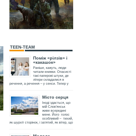
TEEN-TEAM
Поміж «рілзів» і
«какашок»
Раніше, кажуть, люди
читали книжки. Опасисті
такі паперові штуки, де
літери складалися в
речення, а речення – у сенси. Тепер у
Місто серця
Іноді здається, що
мій Слов’янськ
живе всередині
мене. Його голос
особливий – тихий,
як шурхіт сторінок, і затятий, як вітер, що