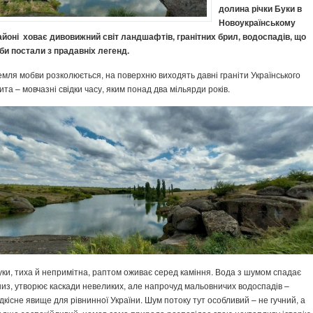
долина річки Буки в
Новоукраїнському
айоні ховає дивовижний світ ландшафтів, гранітних брил, водоспадів, що
іби постали з прадавніх легенд.
емля мобви розколюється, на поверхню виходять давні граніти Українського
ита – мовчазні свідки часу, яким понад два мільярди років.
уки, тиха й непримітна, раптом оживає серед каміння. Вода з шумом спадає
низ, утворює каскади невеликих, але напрочуд мальовничих водоспадів –
ідкісне явище для рівнинної України. Шум потоку тут особливий – не гучний, а