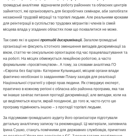
громадські аналітики відзначили роботу районних та обласних центрів
зайнятості, які організовують для безробітних семінари, аби запобігати
незаконній трудовій міграції та торгівлі людьми. Але реальними кроками
для реінтеграції в суспільство трудових мігрантів і членів їх сімей
місцева влада у згаданих областях поки що похвалитися не може.
Так само як і в царині
Загалом громадські
протидії дискримінації.
організації не фіксують істотного зменшення випадків дискримінації за
віком, статтю чи сексуальною орієнтацією під час працевлаштування та
на роботі. На місцях обмежується лекційною роботою, а часто
формальним «просвітництвом». А тому, за словами аналітика ГО
«Європа без бар’єрів» Катерини Кульчицької, місцеві органи влади
фактично необізнані із завданнями Плану заходів для реалізації
Національної стратегії у сфері прав людини. Як стверджує експерт,
практично в кожному регіоні є обласна або районна програма, яка так
чи інакше зачіпає питання протидії дискримінації, але випадки, коли на
це виділяються кошти, вкрай поодинокі, до того ж, часто-густо цю
програму підмінюють іншою – з протидії торгівлі людьми.
За підсумками громадського аудиту його організатори підготували
детальну аналітичну записку та рекомендації. Ці матеріали, запевнила
Ірина Сушко, стануть помічними для державних службовців, причетних
до реалізації Угоди про асоціацію з ЄС. З результатами дослідження