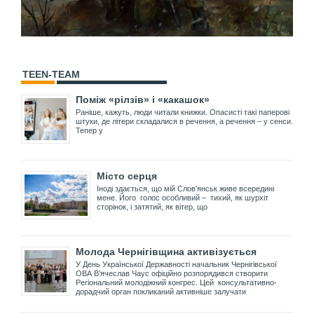
TEEN-TEAM
Поміж «рілзів» і «какашок»
Раніше, кажуть, люди читали книжки. Опасисті такі паперові
штуки, де літери складалися в речення, а речення – у сенси.
Тепер у
Місто серця
Іноді здається, що мій Слов’янськ живе всередині
мене. Його голос особливий – тихий, як шурхіт
сторінок, і затятий, як вітер, що
Молода Чернігівщина активізується
У День Української Державності начальник Чернігівської
ОВА В’ячеслав Чаус офіційно розпорядився створити
Регіональний молодіжний конгрес. Цей консультативно-
дорадчий орган покликаний активніше залучати