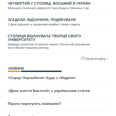
ЧЕТВЕРТИЙ У СТОЛИЦІ, ВОСЬМИЙ В УКРАЇНІ
Київський столичний університет імені Бориса Грінченка став
ЗГАДАЛИ, ВІДЗАЧИЛИ, ПОДЯКУВАЛИ
У День журналіста працівників медійної сфери згадала
СТОЛИЦЯ ВШАНУВАЛА ТВОРЦЯ СВОГО
УНІВЕРСИТЕТУ
Київрада присвоїла посмертно звання «Почесний громадянин
міста Києва» першому ректору
Архів розділу »
НОВИНИ
«Серце Чорнобиля» буде з «Надією»
«День взяття Бастилії» з українським стягом
Пірати порятують компанію?