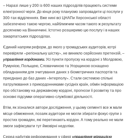
– Наразі лише у 200 із 600 наших підрозділів працюють системи
електронної черги. До кінця року плануємо запровадити ці послуги у
300-тах відділеннях. Вже нині всі ЦНАПи Херсонської області
забезпечено такою чергою, найближчим часом такого ж результату
досягнемо на Вінниччині. Істотно розширимо цю послугу і в наших
закарпатських підрозділах.
Єдиний напрям реформ, до якого у громадських аудиторів, котрі
перевіряли «регіональну шістку», не виникло серйозних претензій, –
Усі пункти пропуску на кордоні з Молдовою,
управління кордонами.
Румунією, Польщею, Словаччиною та Угорщиною оснащено
обладнанням для зчитування даних з біометричних паспортів та
приєднано до баз даних «Інтерполу». Стали системою спільні
патрулювання з прикордонниками сусідніх країн, обмін інформацією
про обстановку на державному кордоні, прогнози її розвитку та про
основні підсумки оперативно-службової діяльності.
Втім, як зізналися автори дослідження, у цьому сегменті все ж мали
місце обмеження, позаяк аудитори не могли збирати фокус-групи з
простих громадян, які перетинають кордон. А тому реально не мали
змоги зафіксувати тут ймовірні недоліки.
Серед набутків реформування у сфері
управління міграцією