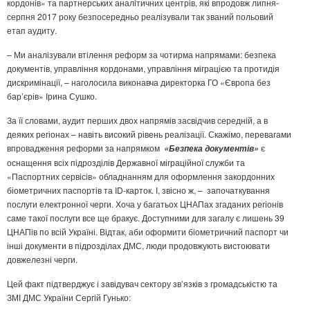
кордонів» та партнерських аналітичних центрів, які впродовж липня-
серпня 2017 року безпосередньо реалізували так званий польовий
етап аудиту.
– Ми аналізували втілення реформ за чотирма напрямами: безпека
документів, управління кордонами, управління міграцією та протидія
дискримінації, – наголосила виконавча директорка ГО «Європа без
бар’єрів» Ірина Сушко.
За її словами, аудит перших двох напрямів засвідчив середній, а в
деяких регіонах – навіть високий рівень реалізації. Скажімо, перевагами
впровадження реформи за напрямком
є
«Безпека документів»
оснащення всіх підрозділів Державної міграційної служби та
«Паспортних сервісів» обладнанням для оформлення закордонних
біометричних паспортів та ID-карток. І, звісно ж, – започаткування
послуги електронної черги. Хоча у багатьох ЦНАПах згаданих регіонів
саме такої послуги все ще бракує. Доступними для загалу є лишень 39
ЦНАПів по всій Україні. Відтак, аби оформити біометричний паспорт чи
інші документи в підрозділах ДМС, люди продовжують вистоювати
довжелезні черги.
Цей факт підтверджує і завідувач сектору зв’язків з громадськістю та
ЗМІ ДМС України Сергій Гунько: