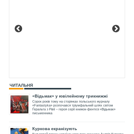
ЧИТАЛЬНЯ
«Відьмак» у ювілейному трикнижжі
Сорок років тому на сторінках польського журналу
«Fantastyka» розпочався тріумфальний шлях світом
Ґеральта з Рівії – героя серії книжок-фентезі «Відьмак»
письменника
Куркова екранізують
Культовий роман українського письменника Андрія Куркова