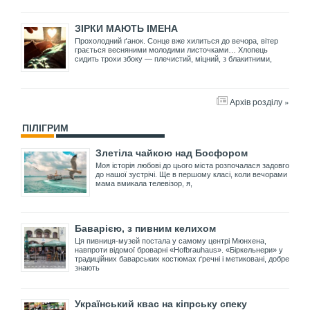
ЗІРКИ МАЮТЬ ІМЕНА
Прохолодний ґанок. Сонце вже хилиться до вечора, вітер
грається весняними молодими листочками… Хлопець
сидить трохи збоку — плечистий, міцний, з блакитними,
Архів розділу »
ПІЛІГРИМ
Злетіла чайкою над Босфором
Моя історія любові до цього міста розпочалася задовго
до нашої зустрічі. Ще в першому класі, коли вечорами
мама вмикала телевізор, я,
Баварією, з пивним келихом
Ця пивниця-музей постала у самому центрі Мюнхена,
навпроти відомої броварні «Hofbrauhaus». «Біркельнери» у
традиційних баварських костюмах ґречні і метиковані, добре
знають
Український квас на кіпрську спеку