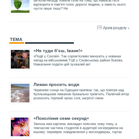
Ви коли-небудь ловили себе на тому, що намагаєтеся
відтворити в пам’яті голос дорогої людини, а замість нього
чуєте лише тишу? Не
Архів розділу »
ТЕМА
«Не туди б’єш, Іване!»
«Події у Сихові». Так сором’язливо іменують у новинах
напад на військовиків ТЦК у Сихівському районі Львова.
Намагання подати цей зухвалий акт
Лиман просить води
Червневе сонце на Одещині припікає так, що повітря над
Куяльницьким лиманом буквально тремтить. Палючий вітер
розносить терпкий запах солі, нагрітої глини
«Покоління семи секунд»
Звична нині картина: викладач пояснює нову тему, а
тимчасом частина студентів в аудиторії зосереджена на
іншому: перевіряє повідомлення у месенджерах, гортає