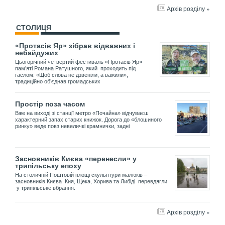
Архів розділу »
СТОЛИЦЯ
«Протасів Яр» зібрав відважних і
небайдужих
Цьогорічний четвертий фестиваль «Протасів Яр»
пам’яті Романа Ратушного, який проходить під
гаслом: «Щоб слова не дзвеніли, а важили»,
традиційно об’єднав громадських
Простір поза часом
Вже на виході зі станції метро «Почайна» відчуваєш
характерний запах старих книжок. Дорога до «блошиного
ринку» веде повз невеличкі крамнички, задні
Засновників Києва «перенесли» у
трипільську епоху
На столичній Поштовій площі скульптури малюків –
засновників Києва Кия, Щека, Хорива та Либіді перевдягли
у трипільське вбрання.
Архів розділу »