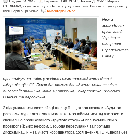
Грудень 04, 2017
Вероніка ПОРОХНЯК, Наталія ДЕМЧУК, Марина
СТЕЛЬМАХ, студентки ІІ курсу Інституту журналістики Київського університету
імені Бориса Грінченка
Коментарів немає
Низка
громадських
організацій
України за
підтримки
Європейського
Союзу
проаналізувала зміни у регіонах після запровадження візової
лібералізації з ЄС. Почин для такого дослідження поклали шість
областей: Вінницька, Івано-Франківська, Закарпатська, Львівська,
Одеська та Херсонська.
З підсумками комплексної оцінки, яку її ініціатори назвали «Аудитом
реформ», журналісти мали можливість ознайомитися під час роботи
спеціально організованого «круглого столу» «Регіональний вимір
проєвропейських реформ. Свобода пересування та протидія
дискримінації» – за участі координатора дослідження, ГО «Європа без