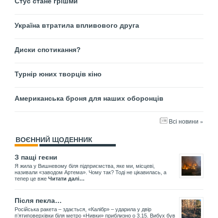
Стус стане грішми
Україна втратила впливового друга
Диски спотикання?
Турнір юних творців кіно
Американська броня для наших оборонців
Всі новини »
ВОЄННИЙ ЩОДЕННИК
З пащі геєни
Я жила у Вишневому біля підприємства, яке ми, місцеві,
називали «заводом Артема». Чому так? Тоді не цікавилась, а
тепер це вже
Читати далі…
Після пекла…
Російська ракета – здається, «Калібр» – ударила у двір
пʼятиповерхівки біля метро «Нивки» приблизно о 3.15. Вибух був