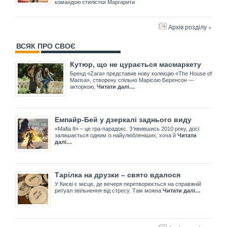
командою стилістки Маргарити
Архів розділу »
ВСЯК ПРО СВОЄ
Кутюр, що не цурається масмаркету
Бренд «Zara» представив нову колекцію «The House of
Marisa», створену спільно Марісою Беренсон —
акторкою,
Читати далі…
Емпайр-Бей у дзеркалі заднього виду
«Mafia II» – це гра-парадокс. З’явившись 2010 року, досі
залишається одним із найулюбленіших, хоча й
Читати
далі…
Тарілка на друзки – свято вдалося
У Києві є місце, де вечеря перетворюється на справжній
ритуал звільнення від стресу. Там можна
Читати далі…