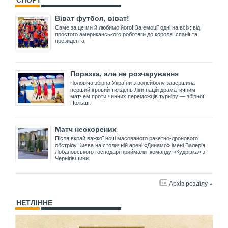
Віват футбол, віват!
Саме за це ми й любимо його! За емоції одні на всіх: від
простого американського роботяги до короля Іспанії та
президента
Поразка, але не розчарування
Чоловіча збірна України з волейболу завершила
перший ігровий тиждень Ліги націй драматичним
матчем проти чинних переможців турніру — збірної
Польщі.
Матч нескорених
Після вкрай важкої ночі масованого ракетно-дронового
обстрілу Києва на столичній арені «Динамо» імені Валерія
Лобановського господарі приймали команду «Кудрівка» з
Чернігівщини.
Архів розділу »
НЕТЛІННЕ