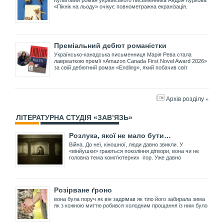
«Пікнік на льоду» очікує повнометражна екранізація.
Преміальний дебют романістки
Українсько-канадська письменниця Марія Рева стала
лавреаткою премії «Amazon Canada First Novel Award 2026»
за свій дебютний роман «Endling», який побачив світ
Архів розділу »
ЛІТЕРАТУРНА СТУДІЯ «ЗАВ’ЯЗЬ»
Розлука, якої не мало бути…
Війна. До неї, кіношної, люди давно звикли. У
«вінйушки» граються покоління дітвори, вона чи не
головна тема комп’ютерних ігор. Уже давно
Розірване ґроно
вона була поруч як він задрімав як тіло його забирала зима
як з кожною миттю робився холодним прощання із ним було