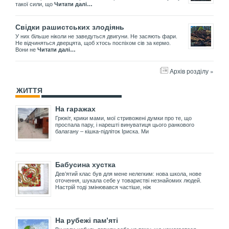
такої сили, що
Читати далі…
Свідки рашистських злодіянь
У них більше ніколи не заведуться двигуни. Не засяють фари.
Не відчиняться дверцята, щоб хтось поспіхом сів за кермо.
Вони не
Читати далі…
Архів розділу »
ЖИТТЯ
На гаражах
Грюкіт, крики мами, мої стривожені думки про те, що
проспала пару, і нарешті винуватиця цього ранкового
балагану – кішка-підліток Іриска. Ми
Бабусина хустка
Дев’ятий клас був для мене нелегким: нова школа, нове
оточення, шукала себе у товаристві незнайомих людей.
Настрій тоді змінювався частіше, ніж
На рубежі пам’яті