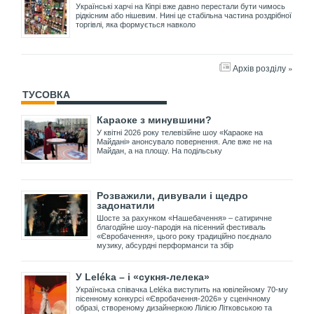
Українські харчі на Кіпрі вже давно перестали бути чимось
рідкісним або нішевим. Нині це стабільна частина роздрібної
торгівлі, яка формується навколо
Архів розділу »
ТУСОВКА
Караоке з минувшини?
У квітні 2026 року телевізійне шоу «Караоке на
Майдані» анонсувало повернення. Але вже не на
Майдан, а на площу. На подільську
Розважили, дивували і щедро
задонатили
Шосте за рахунком «Нашебачення» – сатиричне
благодійне шоу-пародія на пісенний фестиваль
«Євробачення», цього року традиційно поєднало
музику, абсурдні перформанси та збір
У Leléka – і «сукня-лелека»
Українська співачка Leléka виступить на ювілейному 70-му
пісенному конкурсі «Євробачення-2026» у сценічному
образі, створеному дизайнеркою Лілією Літковською та