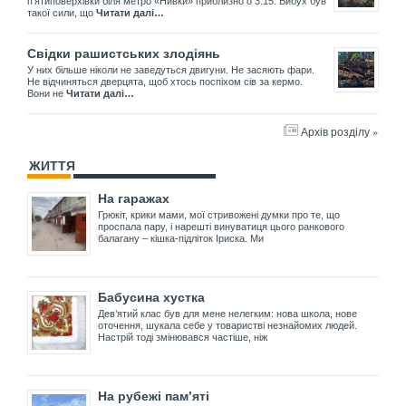
пʼятиповерхівки біля метро «Нивки» приблизно о 3.15. Вибух був
такої сили, що
Читати далі…
Свідки рашистських злодіянь
У них більше ніколи не заведуться двигуни. Не засяють фари.
Не відчиняться дверцята, щоб хтось поспіхом сів за кермо.
Вони не
Читати далі…
Архів розділу »
ЖИТТЯ
На гаражах
Грюкіт, крики мами, мої стривожені думки про те, що
проспала пару, і нарешті винуватиця цього ранкового
балагану – кішка-підліток Іриска. Ми
Бабусина хустка
Дев’ятий клас був для мене нелегким: нова школа, нове
оточення, шукала себе у товаристві незнайомих людей.
Настрій тоді змінювався частіше, ніж
На рубежі пам’яті