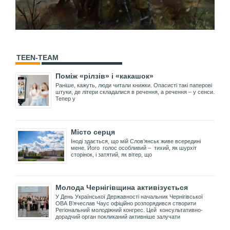
TEEN-TEAM
Поміж «рілзів» і «какашок»
Раніше, кажуть, люди читали книжки. Опасисті такі паперові
штуки, де літери складалися в речення, а речення – у сенси.
Тепер у
Місто серця
Іноді здається, що мій Слов’янськ живе всередині
мене. Його голос особливий – тихий, як шурхіт
сторінок, і затятий, як вітер, що
Молода Чернігівщина активізується
У День Української Державності начальник Чернігівської
ОВА В’ячеслав Чаус офіційно розпорядився створити
Регіональний молодіжний конгрес. Цей консультативно-
дорадчий орган покликаний активніше залучати