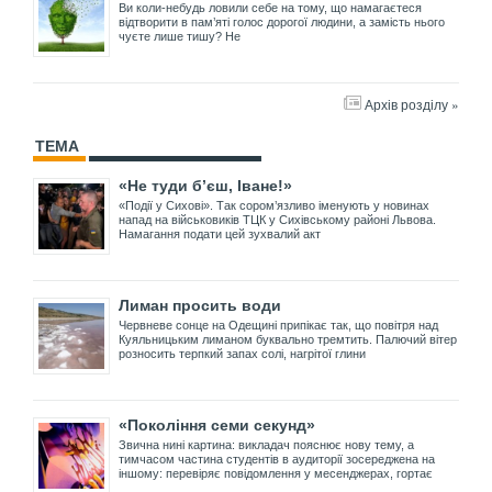
Ви коли-небудь ловили себе на тому, що намагаєтеся
відтворити в пам’яті голос дорогої людини, а замість нього
чуєте лише тишу? Не
Архів розділу »
ТЕМА
«Не туди б’єш, Іване!»
«Події у Сихові». Так сором’язливо іменують у новинах
напад на військовиків ТЦК у Сихівському районі Львова.
Намагання подати цей зухвалий акт
Лиман просить води
Червневе сонце на Одещині припікає так, що повітря над
Куяльницьким лиманом буквально тремтить. Палючий вітер
розносить терпкий запах солі, нагрітої глини
«Покоління семи секунд»
Звична нині картина: викладач пояснює нову тему, а
тимчасом частина студентів в аудиторії зосереджена на
іншому: перевіряє повідомлення у месенджерах, гортає