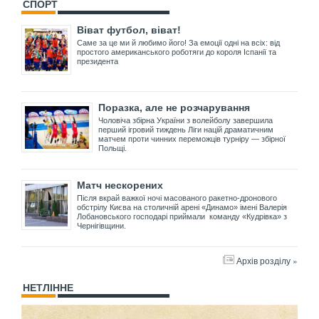
СПОРТ
Віват футбол, віват!
Саме за це ми й любимо його! За емоції одні на всіх: від
простого американського роботяги до короля Іспанії та
президента
Поразка, але не розчарування
Чоловіча збірна України з волейболу завершила
перший ігровий тиждень Ліги націй драматичним
матчем проти чинних переможців турніру — збірної
Польщі.
Матч нескорених
Після вкрай важкої ночі масованого ракетно-дронового
обстрілу Києва на столичній арені «Динамо» імені Валерія
Лобановського господарі приймали команду «Кудрівка» з
Чернігівщини.
Архів розділу »
НЕТЛІННЕ