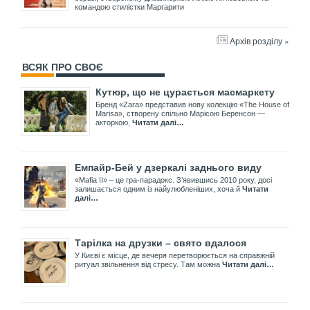
командою стилістки Маргарити
Архів розділу »
ВСЯК ПРО СВОЄ
Кутюр, що не цурається масмаркету
Бренд «Zara» представив нову колекцію «The House of
Marisa», створену спільно Марісою Беренсон —
акторкою,
Читати далі…
Емпайр-Бей у дзеркалі заднього виду
«Mafia II» – це гра-парадокс. З’явившись 2010 року, досі
залишається одним із найулюбленіших, хоча й
Читати
далі…
Тарілка на друзки – свято вдалося
У Києві є місце, де вечеря перетворюється на справжній
ритуал звільнення від стресу. Там можна
Читати далі…