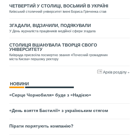
ЧЕТВЕРТИЙ У СТОЛИЦІ, ВОСЬМИЙ В УКРАЇНІ
Київський столичний університет імені Бориса Грінченка став
ЗГАДАЛИ, ВІДЗАЧИЛИ, ПОДЯКУВАЛИ
У День журналіста працівників медійної сфери згадала
СТОЛИЦЯ ВШАНУВАЛА ТВОРЦЯ СВОГО
УНІВЕРСИТЕТУ
Київрада присвоїла посмертно звання «Почесний громадянин
міста Києва» першому ректору
Архів розділу »
НОВИНИ
«Серце Чорнобиля» буде з «Надією»
«День взяття Бастилії» з українським стягом
Пірати порятують компанію?