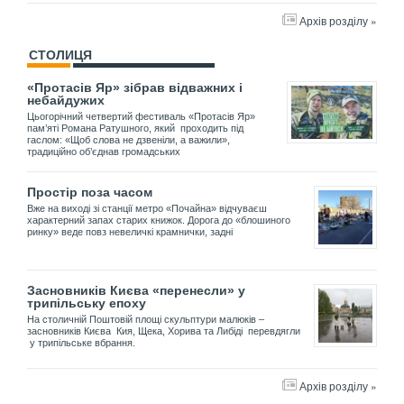
Архів розділу »
СТОЛИЦЯ
«Протасів Яр» зібрав відважних і
небайдужих
Цьогорічний четвертий фестиваль «Протасів Яр»
пам’яті Романа Ратушного, який проходить під
гаслом: «Щоб слова не дзвеніли, а важили»,
традиційно об’єднав громадських
Простір поза часом
Вже на виході зі станції метро «Почайна» відчуваєш
характерний запах старих книжок. Дорога до «блошиного
ринку» веде повз невеличкі крамнички, задні
Засновників Києва «перенесли» у
трипільську епоху
На столичній Поштовій площі скульптури малюків –
засновників Києва Кия, Щека, Хорива та Либіді перевдягли
у трипільське вбрання.
Архів розділу »