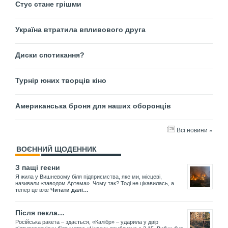
Стус стане грішми
Україна втратила впливового друга
Диски спотикання?
Турнір юних творців кіно
Американська броня для наших оборонців
Всі новини »
ВОЄННИЙ ЩОДЕННИК
З пащі геєни
Я жила у Вишневому біля підприємства, яке ми, місцеві,
називали «заводом Артема». Чому так? Тоді не цікавилась, а
тепер це вже
Читати далі…
Після пекла…
Російська ракета – здається, «Калібр» – ударила у двір