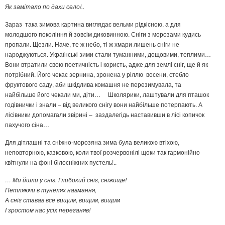
Як замітало по дахи село!..
Зараз така зимова картина виглядає вельми рідкісною, а для
молодшого покоління й зовсім диковинною. Сніги з морозами кудись
пропали. Щезли. Наче, те ж небо, ті ж хмари лишень сніги не
народжуються. Українські зими стали туманними, дощовими, теплими…
Вони втратили свою поетичність і користь, адже для землі сніг, ще й як
потрібний. Його чекає зернина, зронена у ріллю восени, стебло
фруктового саду, аби шкідлива комашня не перезимувала, та
найбільше його чекали ми, діти… Школярики, лаштували для пташок
годівнички і знали – від великого снігу вони найбільше потерпають. А
лісівники допомагали звірині – заздалегідь наставивши в лісі копичок
пахучого сіна…
Для дітлашні та сніжно-морозяна зима була великою втіхою,
неповторною, казковою, коли твої розчервонілі щоки так гармонійно
квітнули на фоні білосніжних пустель!..
… Ми йшли у сніг. Глибокий сніг, сніжище!
Петляючи в тунелях навмання,
А сніг ставав все вищим, вищим, вищим
І зростом нас усіх переганяв!