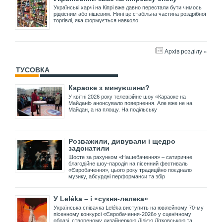
Українські харчі на Кіпрі вже давно перестали бути чимось
рідкісним або нішевим. Нині це стабільна частина роздрібної
торгівлі, яка формується навколо
Архів розділу »
ТУСОВКА
Караоке з минувшини?
У квітні 2026 року телевізійне шоу «Караоке на
Майдані» анонсувало повернення. Але вже не на
Майдан, а на площу. На подільську
Розважили, дивували і щедро
задонатили
Шосте за рахунком «Нашебачення» – сатиричне
благодійне шоу-пародія на пісенний фестиваль
«Євробачення», цього року традиційно поєднало
музику, абсурдні перформанси та збір
У Leléka – і «сукня-лелека»
Українська співачка Leléka виступить на ювілейному 70-му
пісенному конкурсі «Євробачення-2026» у сценічному
образі, створеному дизайнеркою Лілією Літковською та