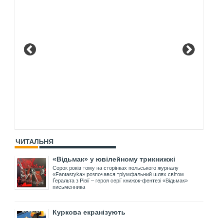
ЧИТАЛЬНЯ
«Відьмак» у ювілейному трикнижжі
Сорок років тому на сторінках польського журналу
«Fantastyka» розпочався тріумфальний шлях світом
Ґеральта з Рівії – героя серії книжок-фентезі «Відьмак»
письменника
Куркова екранізують