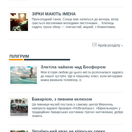
ЗІРКИ МАЮТЬ ІМЕНА
Прохолодний ґанок. Сонце вже хилиться до вечора, вітер
грається весняними молодими листочками… Хлопець
сидить трохи збоку — плечистий, міцний, з блакитними,
Архів розділу »
ПІЛІГРИМ
Злетіла чайкою над Босфором
Моя історія любові до цього міста розпочалася задовго
до нашої зустрічі. Ще в першому класі, коли вечорами
мама вмикала телевізор, я,
Баварією, з пивним келихом
Ця пивниця-музей постала у самому центрі Мюнхена,
навпроти відомої броварні «Hofbrauhaus». «Біркельнери» у
традиційних баварських костюмах ґречні і метиковані, добре
знають
Український квас на кіпрську спеку