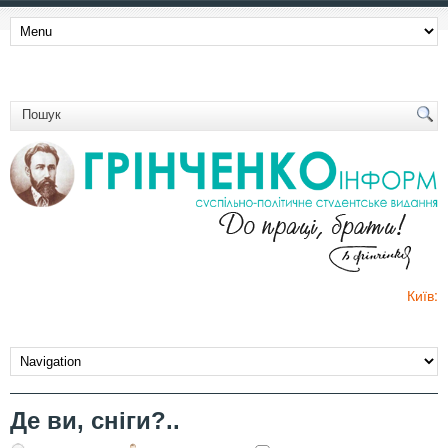
Київ:
Де ви, сніги?..