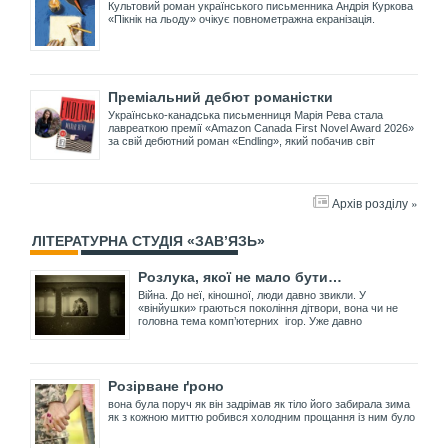
Культовий роман українського письменника Андрія Куркова
«Пікнік на льоду» очікує повнометражна екранізація.
Преміальний дебют романістки
Українсько-канадська письменниця Марія Рева стала
лавреаткою премії «Amazon Canada First Novel Award 2026»
за свій дебютний роман «Endling», який побачив світ
Архів розділу »
ЛІТЕРАТУРНА СТУДІЯ «ЗАВ’ЯЗЬ»
Розлука, якої не мало бути…
Війна. До неї, кіношної, люди давно звикли. У
«вінйушки» граються покоління дітвори, вона чи не
головна тема комп’ютерних ігор. Уже давно
Розірване ґроно
вона була поруч як він задрімав як тіло його забирала зима
як з кожною миттю робився холодним прощання із ним було