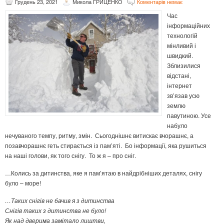
Грудень 23, 2021
Микола ГРИЦЕНКО
Коментарів немає
Час
інформаційних
технологій
мінливий і
швидкий.
Зблизилися
відстані,
інтернет
зв’язав усю
землю
павутиною. Усе
набуло
нечуваного темпу, ритму, змін. Сьогоднішнє витискає вчорашнє, а
позавчорашнє геть стирається із пам’яті. Бо інформації, яка рушиться
на наші голови, як того снігу. То ж я – про сніг.
…Колись за дитинства, яке я пам’ятаю в найдрібніших деталях, снігу
було – море!
…Таких снігів не бачив я з дитинства
Снігів таких з дитинства не було!
Як над дверима замітало лиштви,