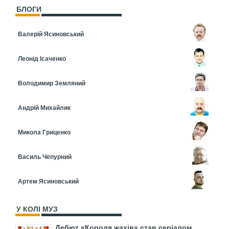
БЛОГИ
Валерій Ясиновський
Леонід Ісаченко
Володимир Земляний
Андрій Михайлик
Микола Гриценко
Василь Чепурний
Артем Ясиновський
У КОЛІ МУЗ
Дебют «Короля жахів» став серіалом