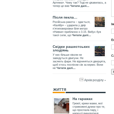
Артема». Чому так? Тоді не цікавилась, а
тепер це вже
Читати далі…
Після пекла…
Російська ракета – здається,
І
«Калібр» – ударила у двір
пʼятиповерхівки біля метро
«Нивки» приблизно о 3.15. Вибух був
такої сили, що
Читати далі…
E
Свідки рашистських
злодіянь
С
У них більше ніколи не
заведуться двигуни. Не
засяють фари. Не відчиняться дверцята,
щоб хтось поспіхом сів за кермо. Вони
не
Читати далі…
Архів розділу »
ЖИТТЯ
На гаражах
Грюкіт, крики мами, мої
стривожені думки про те,
що проспала пару, і
нарешті винуватиця