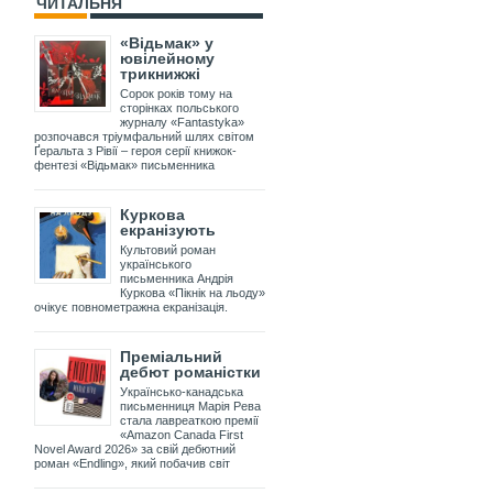
ЧИТАЛЬНЯ
«Відьмак» у
ювілейному
трикнижжі
Сорок років тому на
сторінках польського
журналу «Fantastyka»
розпочався тріумфальний шлях світом
Ґеральта з Рівії – героя серії книжок-
фентезі «Відьмак» письменника
Куркова
екранізують
Культовий роман
українського
письменника Андрія
Куркова «Пікнік на льоду»
очікує повнометражна екранізація.
Преміальний
дебют романістки
Українсько-канадська
письменниця Марія Рева
стала лавреаткою премії
«Amazon Canada First
Novel Award 2026» за свій дебютний
роман «Endling», який побачив світ