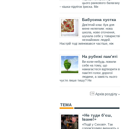
цього ранкового балагану
– кішка-підліток Іриска. Ми
Бабусина хустка
Дев’ятий клас був для
мене нелегким: нова
школа, нове оточення,
шукала себе у товаристві
незнайомих людей.
Настрій тоді змінювався частіше, ніж
На рубежі пам’яті
Ви коли-небудь ловили
себе на тому, що
намагаєтеся відтворити в
пам’яті голос дорогої
людини, а замість нього
чуєте лише тишу? Не
Архів розділу »
ТЕМА
«Не туди б’єш,
Іване!»
«Події у Сихові». Так
сором’язливо іменують у