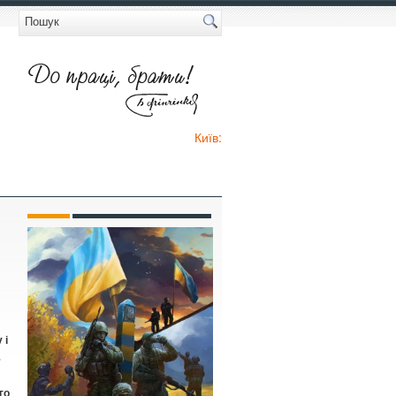
Київ:
 і
%
го