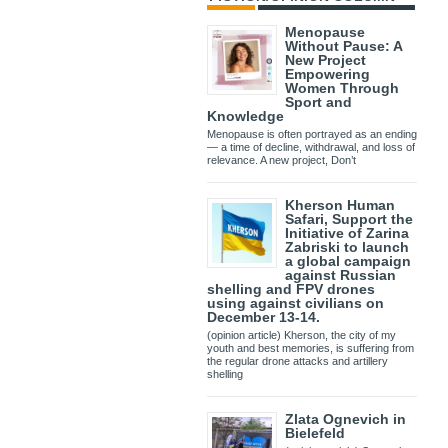
Menopause
Without Pause: A
New Project
Empowering
Women Through
Sport and
Knowledge
Menopause is often portrayed as an ending
— a time of decline, withdrawal, and loss of
relevance. A new project, Don’t
Kherson Human
Safari, Support the
Initiative of Zarina
Zabriski to launch
a global campaign
against Russian
shelling and FPV drones
using against civilians on
December 13-14.
(opinion article) Kherson, the city of my
youth and best memories, is suffering from
the regular drone attacks and artillery
shelling
Zlata Ognevich in
Bielefeld