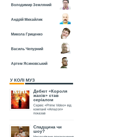
Володимир Земляний
Андрій Михайлик
Микола Гриценко
Василь Чепурний
Артем Ясиновський
У КОЛІ МУЗ
Дебют «Короля
жахів» став
серіалом
Сервіс «Prime Video» від
компанії «Amazon»
показав
Спадщина чи
шоу?
Несподіване призначення