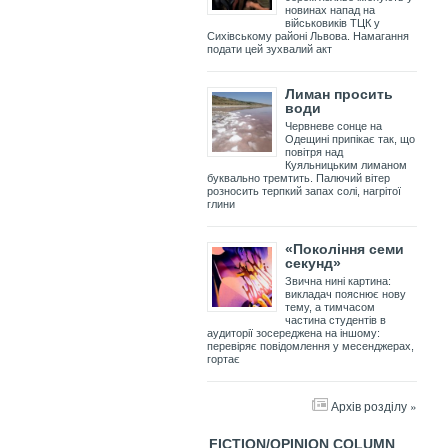
новинах напад на
військовиків ТЦК у
Сихівському районі Львова. Намагання
подати цей зухвалий акт
Лиман просить
води
Червневе сонце на
Одещині припікає так, що
повітря над
Куяльницьким лиманом
буквально тремтить. Палючий вітер
розносить терпкий запах солі, нагрітої
глини
«Покоління семи
секунд»
Звична нині картина:
викладач пояснює нову
тему, а тимчасом
частина студентів в
аудиторії зосереджена на іншому:
перевіряє повідомлення у месенджерах,
гортає
Архів розділу »
FICTION/OPINION COLUMN