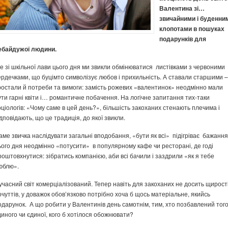
Валентина зі…
звичайними і буденни
клопотами в пошуках
подарунків для
ебайдужої людини.
е зі шкільної лави цього дня ми звикли обмінюватися листівками з червоними
ердечками, що буцімто символізує любов і прихильність. А ставали старшими –
ростали й потреби та вимоги: замість рожевих «валентинок» неодмінно мали
ути гарні квіти і… романтичне побачення. На логічне запитання тих-таки
оціологів: «Чому саме в цей день?», більшість закоханих стенають плечима і
ідповідають, що це традиція, до якої звикли.
аме звичка наслідувати загальні вподобання, «бути як всі» підігріває бажання
ього дня неодмінно «потусити» в популярному кафе чи ресторані, де годі
роштовхнутися: зібратись компанією, аби всі бачили і заздрили «як я тебе
юблю».
учасний світ комерціалізований. Тепер навіть для закоханих не досить щирост
очуттів, у доважок обов’язково потрібно хоча б щось матеріальне, якийсь
одарунок. А що робити у Валентинів день самотнім, тим, хто позбавлений тог
диного чи єдиної, кого б хотілося обожнювати?