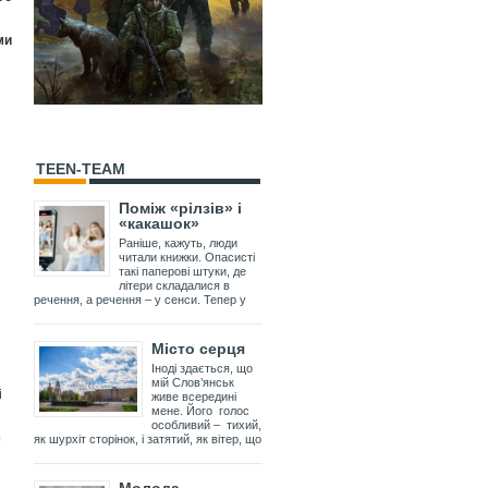
ми
TEEN-TEAM
Поміж «рілзів» і
«какашок»
Раніше, кажуть, люди
читали книжки. Опасисті
такі паперові штуки, де
літери складалися в
речення, а речення – у сенси. Тепер у
Місто серця
Іноді здається, що
мій Слов’янськ
і
живе всередині
мене. Його голос
особливий – тихий,
о
як шурхіт сторінок, і затятий, як вітер, що