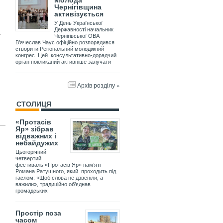
Молода
Чернігівщина
активізується
У День Української
Державності начальник
–
Чернігівської ОВА
В’ячеслав Чаус офіційно розпорядився
створити Регіональний молодіжний
конгрес. Цей консультативно-дорадчий
орган покликаний активніше залучати
Архів розділу »
СТОЛИЦЯ
«Протасів
Яр» зібрав
відважних і
небайдужих
Цьогорічний
четвертий
фестиваль «Протасів Яр» пам’яті
Романа Ратушного, який проходить під
гаслом: «Щоб слова не дзвеніли, а
важили», традиційно об’єднав
громадських
Простір поза
часом