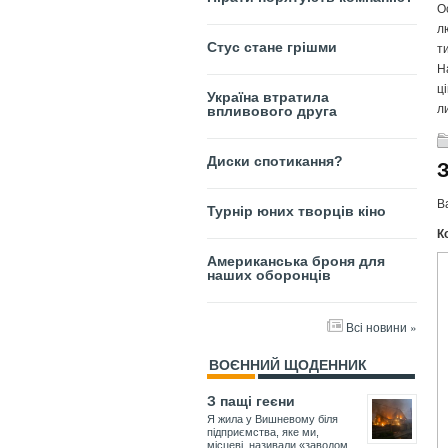
О
л
т
Стус стане грішми
Н
ц
Україна втратила
л
впливового друга
Диски спотикання?
В
Турнір юних творців кіно
К
Американська броня для
наших оборонців
Всі новини »
ВОЄННИЙ ЩОДЕННИК
З пащі геєни
Я жила у Вишневому біля
підприємства, яке ми,
місцеві, називали «заводом