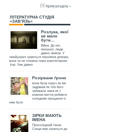
Архів розділу »
ЛІТЕРАТУРНА СТУДІЯ
«ЗАВ’ЯЗЬ»
Розлука, якої
не мало
бути…
Війна. До неї,
кіношної, люди
давно звикли. У
«вінйушки» граються покоління дітвори,
вона чи не головна тема комп’ютерних
ігор. Уже давно
Розірване ґроно
вона була поруч як він
задрімав як тіло його
забирала зима як з
кожною миттю робився
холодним прощання із
ним було
ЗІРКИ МАЮТЬ
ІМЕНА
Прохолодний ґанок.
Сонце вже хилиться до