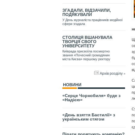
ЗГАДАЛИ, ВІДЗАЧИЛИ,
ПОДЯКУВАЛИ
У День журналіста працівників медійної
сфери згадала
н
СТОЛИЦЯ ВШАНУВАЛА
Щ
ТВОРЦЯ СВОГО
с
УНІВЕРСИТЕТУ
з
Київрада присвоїла посмертно
звання «Почесний громадянин
б
міста Києва» першому ректору
с
в
Архів розділу »
С
НОВИНИ
ц
п
«Серце Чорнобиля» буде з
л
«Надією»
С
п
«День взяття Бастилії» з
українським стягом
п
є
Пірати порятують компанію?