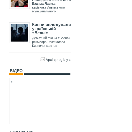
Вадима Яценка,
керівника Львівського
муніципального
Канни аплодували
українській
«Весні»
Дебютний фільм «Весна»
режисера Ростислава
Кирпиченка став
Архів розділу »
ВІДЕО