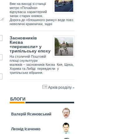
Вже на виході зі станції
метро «Почайна»
відчуваєш характерний
запах старих книжок.
Дорога до «блошиного ринку» веде повз
невеличкі крамнички, задні
Засновників
Києва
«перенесли» у
трипільську епоху
На столичній Поштовій
площі скульптури
малюків – засновників Києва Кия, Щека,
Хорива та Либіді перевдягли у
трипільське вбрання.
Архів розділу »
БЛОГИ
Валерій Ясиновський
Леонід Ісаченко