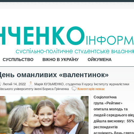
СУСПІЛЬСТВО
ВІКНО В УКРАЇНУ
ОЙКУМЕНА
День оманливих «валентинок»
Лютий 14, 2022
Марія КУЗЬМЕНКО, студентка IІ курсу Інституту журналістики
ївського університету імені Бориса Грінченка
Коментарів немає
Соціологічна
група «Рейтинг»
опитала молодь та
людей середнього віку
дійшла висновку: 55
респондентів
асоціюють День свято