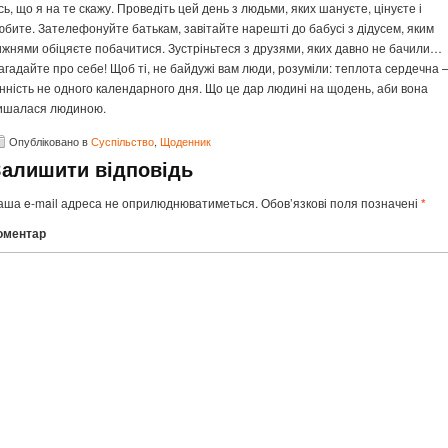
сь, що я на те скажу. Проведіть цей день з людьми, яких шануєте, цінуєте і
юбите. Зателефонуйте батькам, завітайте нарешті до бабусі з дідусем, яким
ижнями обіцяєте побачитися. Зустріньтеся з друзями, яких давно не бачили…
агадайте про себе! Щоб ті, не байдужі вам люди, розуміли: теплота сердечна 
інність не одного календарного дня. Що це дар людині на щодень, аби вона
ишалася людиною.
Опубліковано в
Суспільство
,
Щоденник
Залишити відповідь
аша e-mail адреса не оприлюднюватиметься.
Обов’язкові поля позначені
*
оментар