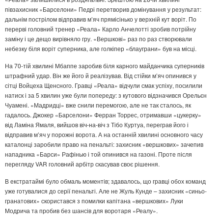
півзахисник «Барселони» Педрі перетворив домінування у результат:
дальнім пострілом відправив мʼяч прямісінько у верхній кут воріт. По
перерві головний тренер «Реала» Карло Анчелотті зробив потрійну
заміну і це дещо вирівняло гру. «Вершкові» раз по раз створювали
небезку біля воріт суперника, але голкіпер «блауграни» був на місці.
На 70-тій хвилині Мбаппе заробив біля карного майданчика суперників
штрафний удар. Він же його й реалізував. Від стійки м’яч опинився у
сітці Войцеха Щенсного. Гравці «Реала» відчули смак успіху, посилили
натиск і за 5 хвилин уже були попереду: з кутового відзначився Орельєн
Чуамені. «Мадридці» вже снили перемогою, але не так сталось, як
гадалось. Джокер «Барселони» Ферран Торрес, отримавши «цукерку»
від Ламіна Ямаля, вийшов віч-на-віч з Тібо Куртуа, переграв його і
відправив мʼяч у порожні ворота. А на останній хвилині основного часу
каталонці заробили право на пенальті: захисник «вершкових» зачепив
нападника «Барси» Рафінью і той опинився на газоні. Проте після
перегляду VAR головний арбітр скасував своє рішення.
В екстратаймі було обмаль моментів; здавалось, що гравці обох команд
уже готувалися до серії пенальті. Але не Жуль Кунде – захисник «синьо-
гранатових» скористався з помилки капітана «вершкових» Луки
Модрича та пробив без шансів для воротаря «Реалу».