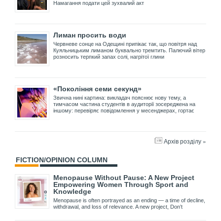
Намагання подати цей зухвалий акт
Лиман просить води
Червневе сонце на Одещині припікає так, що повітря над
Куяльницьким лиманом буквально тремтить. Палючий вітер
розносить терпкий запах солі, нагрітої глини
«Покоління семи секунд»
Звична нині картина: викладач пояснює нову тему, а
тимчасом частина студентів в аудиторії зосереджена на
іншому: перевіряє повідомлення у месенджерах, гортає
Архів розділу »
FICTION/OPINION COLUMN
Menopause Without Pause: A New Project
Empowering Women Through Sport and
Knowledge
Menopause is often portrayed as an ending — a time of decline,
withdrawal, and loss of relevance. A new project, Don’t