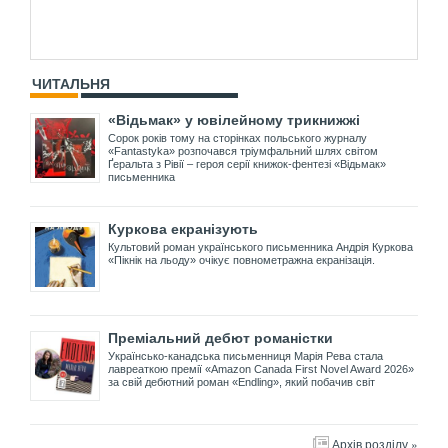
ЧИТАЛЬНЯ
«Відьмак» у ювілейному трикнижжі
Сорок років тому на сторінках польського журналу
«Fantastyka» розпочався тріумфальний шлях світом
Ґеральта з Рівії – героя серії книжок-фентезі «Відьмак»
письменника
Куркова екранізують
Культовий роман українського письменника Андрія Куркова
«Пікнік на льоду» очікує повнометражна екранізація.
Преміальний дебют романістки
Українсько-канадська письменниця Марія Рева стала
лавреаткою премії «Amazon Canada First Novel Award 2026»
за свій дебютний роман «Endling», який побачив світ
Архів розділу »