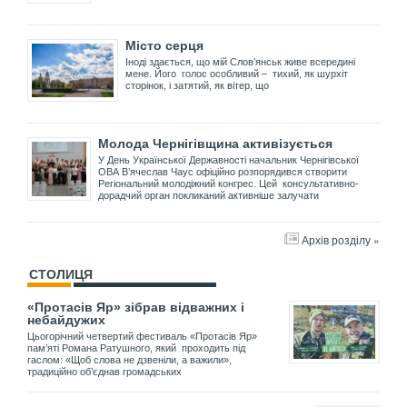
Місто серця
Іноді здається, що мій Слов’янськ живе всередині
мене. Його голос особливий – тихий, як шурхіт
сторінок, і затятий, як вітер, що
Молода Чернігівщина активізується
У День Української Державності начальник Чернігівської
ОВА В’ячеслав Чаус офіційно розпорядився створити
Регіональний молодіжний конгрес. Цей консультативно-
дорадчий орган покликаний активніше залучати
Архів розділу »
СТОЛИЦЯ
«Протасів Яр» зібрав відважних і
небайдужих
Цьогорічний четвертий фестиваль «Протасів Яр»
пам’яті Романа Ратушного, який проходить під
гаслом: «Щоб слова не дзвеніли, а важили»,
традиційно об’єднав громадських