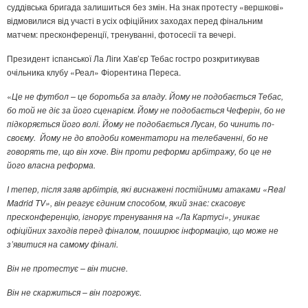
суддівська бригада залишиться без змін. На знак протесту «вершкові»
відмовилися від участі в усіх офіційних заходах перед фінальним
матчем: пресконференції, тренуванні, фотосесії та вечері.
Президент іспанської Ла Ліги Хав’єр Тебас гостро розкритикував
очільника клубу «Реал» Фіорентина Переса.
«
Це не футбол
–
це боротьба за владу.
Йому не подобається Тебас,
бо той не діє за його сценарієм.
Йому не подобається Чеферін, бо не
підкоряється його волі.
Йому не подобається Лусан, бо чинить по-
своєму.
Йому не до вподоби коментатори на телебаченні, бо не
говорять те, що він хоче.
Він проти реформи арбітражу, бо це не
його власна реформа.
І тепер, після заяв арбітрів, які виснажені постійними атаками
«
Real
Madrid TV
»
, він реагує єдиним способом, який знає:
с
касовує
пресконференцію
, і
гнорує тренування на «Ла Картусі»
, у
никає
офіційних заходів перед фіналом
, п
оширює інформацію, що може не
з’явитися на самому фіналі.
Він не протестує
–
він тисне.
Він не скаржиться
–
він погрожує.