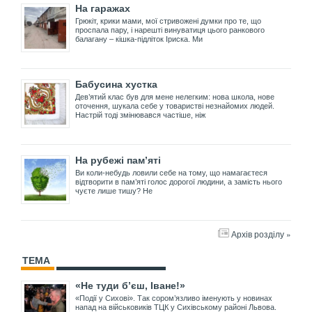
На гаражах
Грюкіт, крики мами, мої стривожені думки про те, що
проспала пару, і нарешті винуватиця цього ранкового
балагану – кішка-підліток Іриска. Ми
Бабусина хустка
Дев’ятий клас був для мене нелегким: нова школа, нове
оточення, шукала себе у товаристві незнайомих людей.
Настрій тоді змінювався частіше, ніж
На рубежі пам’яті
Ви коли-небудь ловили себе на тому, що намагаєтеся
відтворити в пам’яті голос дорогої людини, а замість нього
чуєте лише тишу? Не
Архів розділу »
ТЕМА
«Не туди б’єш, Іване!»
«Події у Сихові». Так сором’язливо іменують у новинах
напад на військовиків ТЦК у Сихівському районі Львова.