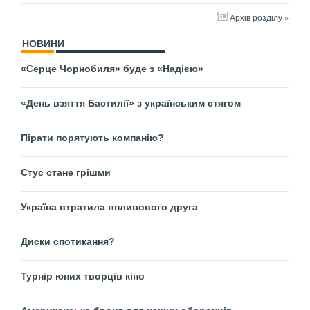
Архів розділу »
НОВИНИ
«Серце Чорнобиля» буде з «Надією»
«День взяття Бастилії» з українським стягом
Пірати порятують компанію?
Стус стане грішми
Україна втратила впливового друга
Диски спотикання?
Турнір юних творців кіно