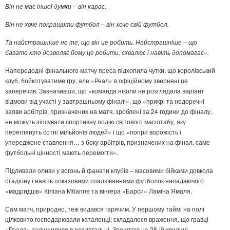
Він не має іншої думки
–
він карає.
Він не хоче покращити футбол
–
він хоче свій футбол.
Та
найстрашніше не те, що він це робить.
Найстрашніше – що
багато хто дозволяє йому це робити, схвалює і навіть допомагає».
Напередодні фінального матчу преса підхопила чутки, що королівський
клуб, бойкотуватиме гру, але «Реал» в офіційному звернені це
заперечив. Зазначивши, що «команда ніколи не розглядала варіант
відмови від участі у завтрашньому фіналі», що «прикрі та недоречні
заяви арбітрів, призначених на матч, зроблені за 24 години до фіналу,
не можуть зіпсувати спортивну подію світового масштабу, яку
переглянуть сотні мільйонів людей» і що «попри ворожість і
упереджене ставлення… з боку арбітрів, призначених на фінал, саме
футбольні цінності мають перемогти».
Підливали оливи у вогонь й фанати клубів – масовими бійками довкола
стадіону і навіть показовими спалюваннями футболок нападаючого
«мадридців» Кіліана Мбаппе та вінгера «Барси» Ламіна Ямаля.
Сам матч, природно, теж видався гарячим. У першому таймі на полі
цілковито господарювали каталонці; складалося враження, що гравці
«Реала» залишилися в роздягальні. Зрештою на 28-ій хвилині