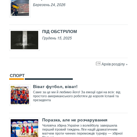
Березень 24, 2026
ПІД ОБСТРІЛОМ
Грудень 15, 2025
Архів розділу »
СПОРТ
Віват футбол, віват!
Саме за це ми й любимо його! За емоції одні на всіх: від
простого американського роботяги до короля Іспанії та
президента
Поразка, але не розчарування
Чоловіча збірна України з волейболу завершила
перший ігровий тиждень Ліги націй драматичним
матчем проти чинних переможців турніру — збірної