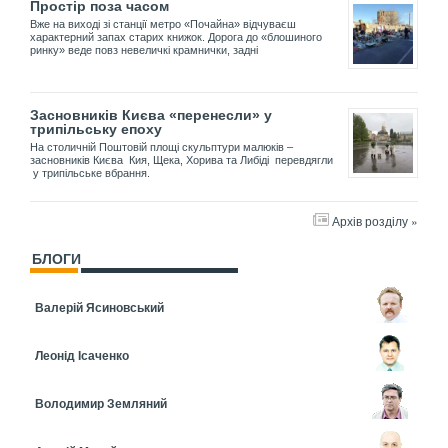
Простір поза часом
Вже на виході зі станції метро «Почайна» відчуваєш
характерний запах старих книжок. Дорога до «блошиного
ринку» веде повз невеличкі крамнички, задні
Засновників Києва «перенесли» у
трипільську епоху
На столичній Поштовій площі скульптури малюків –
засновників Києва Кия, Щека, Хорива та Либіді перевдягли
у трипільське вбрання.
Архів розділу »
БЛОГИ
Валерій Ясиновський
Леонід Ісаченко
Володимир Земляний