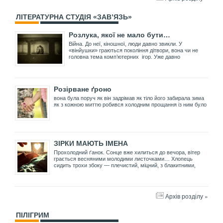
ЛІТЕРАТУРНА СТУДІЯ «ЗАВ’ЯЗЬ»
Розлука, якої не мало бути…
Війна. До неї, кіношної, люди давно звикли. У
«вінйушки» граються покоління дітвори, вона чи не
головна тема комп’ютерних ігор. Уже давно
Розірване ґроно
вона була поруч як він задрімав як тіло його забирала зима
як з кожною миттю робився холодним прощання із ним було
ЗІРКИ МАЮТЬ ІМЕНА
Прохолодний ґанок. Сонце вже хилиться до вечора, вітер
грається весняними молодими листочками… Хлопець
сидить трохи збоку — плечистий, міцний, з блакитними,
Архів розділу »
ПІЛІГРИМ