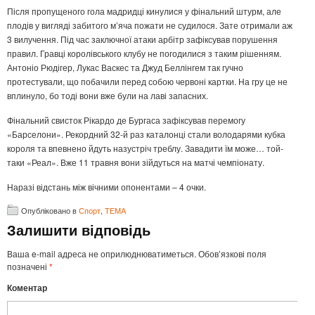
Після пропущеного гола мадридці кинулися у фінальний штурм, але
плодів у вигляді забитого м’яча пожати не судилося. Зате отримали аж
3 вилучення. Під час заключної атаки арбітр зафіксував порушення
правил. Гравці королівського клубу не погодилися з таким рішенням.
Антоніо Рюдігер, Лукас Васкес та Джуд Беллінгем так гучно
протестували, що побачили перед собою червоні картки. На гру це не
вплинуло, бо тоді вони вже були на лаві запасних.
Фінальний свисток Рікардо де Бургаса зафіксував перемогу
«Барселони». Рекордний 32-й раз каталонці стали володарями кубка
короля та впевнено йдуть назустріч треблу. Завадити їм може… той-
таки «Реал». Вже 11 травня вони зійдуться на матчі чемпіонату.
Наразі відстань між вічними опонентами – 4 очки.
Опубліковано в
Спорт
,
ТЕМА
Залишити відповідь
Ваша e-mail адреса не оприлюднюватиметься.
Обов’язкові поля
позначені
*
Коментар