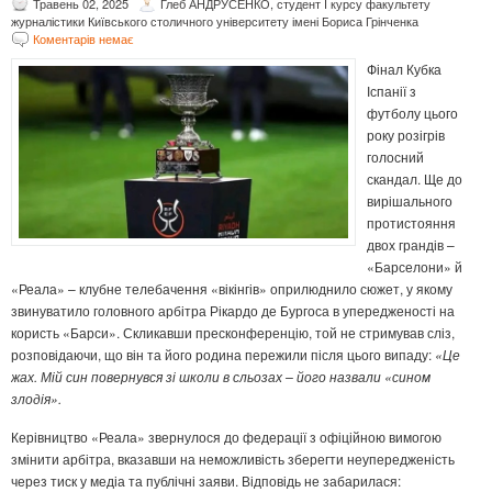
Травень 02, 2025
Глеб АНДРУСЕНКО, студент І курсу факультету
журналістики Київського столичного університету імені Бориса Грінченка
Коментарів немає
Фінал Кубка
Іспанії з
футболу цього
року розігрів
голосний
скандал. Ще до
вирішального
протистояння
двох грандів –
«Барселони» й
«Реала» – клубне телебачення «вікінгів» оприлюднило сюжет, у якому
звинуватило головного арбітра Рікардо де Бургоса в упередженості на
користь «Барси». Скликавши пресконференцію, той не стримував сліз,
розповідаючи, що він та його родина пережили після цього випаду:
«
Це
жах. Мій син повернувся зі школи в сльозах
–
його назвали
«
сином
злодія
»
.
Керівництво «Реала» звернулося до федерації з офіційною вимогою
змінити арбітра, вказавши на неможливість зберегти неупередженість
через тиск у медіа та публічні заяви. Відповідь не забарилася: