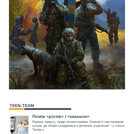
TEEN-TEAM
Поміж «рілзів» і «какашок»
Раніше, кажуть, люди читали книжки. Опасисті такі паперові
штуки, де літери складалися в речення, а речення – у сенси.
Тепер у