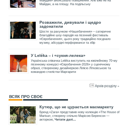
Майдані» анонсувало повернення. Але вже не на
Майдан, а на площу. На подільську
Розважили, дивували і щедро
задонатили
Шосте за рахунком «Нашебачення» – сатиричне
благодійне шоу-пародія на пісенний фестиваль
«Євробачення», цього року традиційно поєднало
музику, абсурдні перформанси та збір
У Leléka – і «сукня-лелека»
Українська співачка Leléka виступить на ювілейному 70-му
пісенному конкурсі «Євробачення-2026» у сценічному
образі, створеному дизайнеркою Лілією Літковською та
командою стилістки Маргарити
Архів розділу »
ВСЯК ПРО СВОЄ
Кутюр, що не цурається масмаркету
Бренд «Zara» представив нову колекцію «The House of
Marisa», створену спільно Марісою Беренсон —
акторкою,
Читати далі…