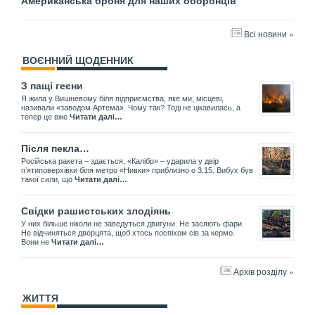
Американська броня для наших оборонців
Всі новини »
ВОЄННИЙ ЩОДЕННИК
З пащі геєни
Я жила у Вишневому біля підприємства, яке ми, місцеві,
називали «заводом Артема». Чому так? Тоді не цікавилась, а
тепер це вже
Читати далі…
Після пекла…
Російська ракета – здається, «Калібр» – ударила у двір
пʼятиповерхівки біля метро «Нивки» приблизно о 3.15. Вибух був
такої сили, що
Читати далі…
Свідки рашистських злодіянь
У них більше ніколи не заведуться двигуни. Не засяють фари.
Не відчиняться дверцята, щоб хтось поспіхом сів за кермо.
Вони не
Читати далі…
Архів розділу »
ЖИТТЯ