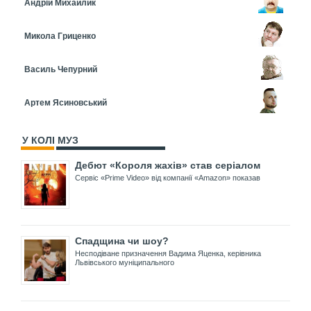
Андрій Михайлик
Микола Гриценко
Василь Чепурний
Артем Ясиновський
У КОЛІ МУЗ
Дебют «Короля жахів» став серіалом
Сервіс «Prime Video» від компанії «Amazon» показав
Спадщина чи шоу?
Несподіване призначення Вадима Яценка, керівника
Львівського муніципального