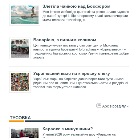
Злетіла чайкою над Босфором
Моя історія любові до цього міста розпочалася задовго
до нашої зустрічі. Ще в першому класі, коли вечорами
мама вмикала телевізор, я,
Баварією, з пивним келихом
Ця пивниця-музей постала у самому центрі Мюнхена,
навпроти відомої броварні «Hofbrauhaus». «Біркельнери» у
традиційних баварських костюмах ґречні і метиковані, добре
знають
Український квас на кіпрську спеку
Українські харчі на Кіпрі вже давно перестали бути чимось
рідкісним або нішевим. Нині це стабільна частина роздрібної
торгівлі, яка формується навколо
Архів розділу »
ТУСОВКА
Караоке з минувшини?
У квітні 2026 року телевізійне шоу «Караоке на