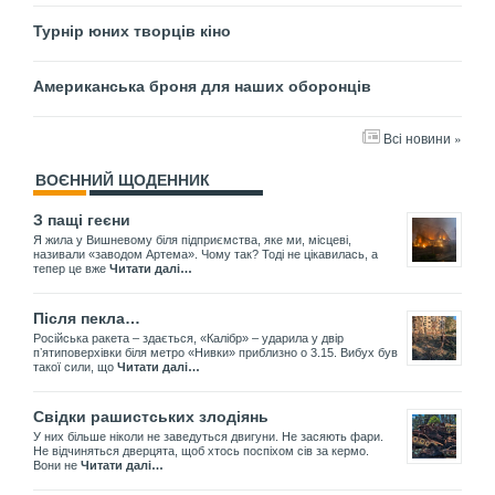
Турнір юних творців кіно
Американська броня для наших оборонців
Всі новини »
ВОЄННИЙ ЩОДЕННИК
З пащі геєни
Я жила у Вишневому біля підприємства, яке ми, місцеві,
називали «заводом Артема». Чому так? Тоді не цікавилась, а
тепер це вже
Читати далі…
Після пекла…
Російська ракета – здається, «Калібр» – ударила у двір
пʼятиповерхівки біля метро «Нивки» приблизно о 3.15. Вибух був
такої сили, що
Читати далі…
Свідки рашистських злодіянь
У них більше ніколи не заведуться двигуни. Не засяють фари.
Не відчиняться дверцята, щоб хтось поспіхом сів за кермо.
Вони не
Читати далі…