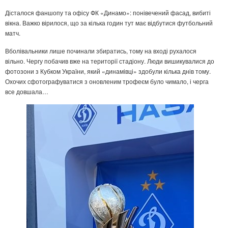
Дісталося фаншопу та офісу ФК «Динамо»: понівечений фасад, вибиті
вікна. Важко вірилося, що за кілька годин тут має відбутися футбольний
матч.
Вболівальники лише починали збиратись, тому на вході рухалося
вільно. Чергу побачив вже на території стадіону. Люди вишикувалися до
фотозони з Кубком України, який «динамівці» здобули кілька днів тому.
Охочих сфотографуватися з оновленим трофеєм було чимало, і черга
все довшала…