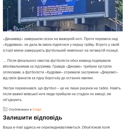
«Динамівці» завершили сезон на мажорній ноті. Проте перемога над
«Кудрівкою» не дала їм змоги піднятися у першу трійку. Втретє у своїй
історії кияни завершують футбольний чемпіонат на четвертій позиції.
… Після фінального свистка футболісти обох команд подякували
вболівальникам за підтримку. Гравців «Динамо» трибуни зустріли
оплесками, а футболісти «Кудрівки» отримали заслужене «Дякуємо!»
від своїх фанатів за гідну боротьбу до останніх хвилин.
Укотре переконався, що футбол – це не лише рахунок на табло. Навіть
після важкої київської ночі люди прийшли на стадіон по емоції, які
об’єднують.
Опубліковано в
Спорт
Залишити відповідь
Ваша e-mail адреса не оприлюднюватиметься.
Обов’язкові поля