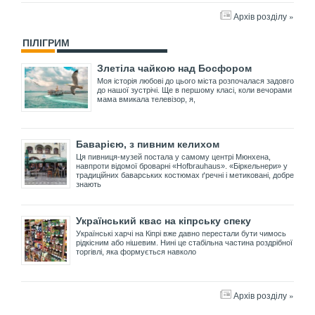
Архів розділу »
ПІЛІГРИМ
Злетіла чайкою над Босфором
Моя історія любові до цього міста розпочалася задовго
до нашої зустрічі. Ще в першому класі, коли вечорами
мама вмикала телевізор, я,
Баварією, з пивним келихом
Ця пивниця-музей постала у самому центрі Мюнхена,
навпроти відомої броварні «Hofbrauhaus». «Біркельнери» у
традиційних баварських костюмах ґречні і метиковані, добре
знають
Український квас на кіпрську спеку
Українські харчі на Кіпрі вже давно перестали бути чимось
рідкісним або нішевим. Нині це стабільна частина роздрібної
торгівлі, яка формується навколо
Архів розділу »