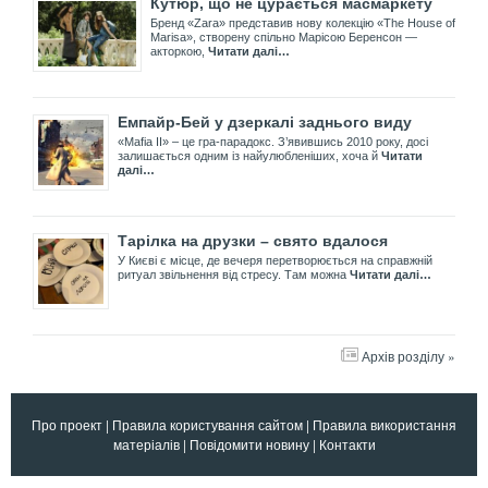
Кутюр, що не цурається масмаркету
Бренд «Zara» представив нову колекцію «The House of
Marisa», створену спільно Марісою Беренсон —
акторкою,
Читати далі…
Емпайр-Бей у дзеркалі заднього виду
«Mafia II» – це гра-парадокс. З’явившись 2010 року, досі
залишається одним із найулюбленіших, хоча й
Читати
далі…
Тарілка на друзки – свято вдалося
У Києві є місце, де вечеря перетворюється на справжній
ритуал звільнення від стресу. Там можна
Читати далі…
Архів розділу »
Про проект
|
Правила користування сайтом
|
Правила використання
матеріалів
|
Повідомити новину
|
Контакти