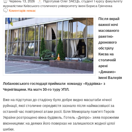
Червень 13, 2026
Підготував Олег ЗАЄЦЬ, студент І курсу факультету
журналістики Київського столичного університету імені Бориса Грінченка
Коментарів немає
Після вкрай
важкої ночі
масованого
ракетно-
дронового
обстрілу
Києва на
столичній
арені
«Динамо»
імені Валерія
Лобановського господарі приймали команду «Кудрівка» з
Чернігівщини. На матч 30-го туру УПЛ.
Вже на підступах до стадіону було добре видно масштаби нічної
руйнації, якої столичне середмістя зазнало після наймасовішої за
останній час повітряної атаки росії. Біля Меморіалу пам’яті Героїв
України розтрощено вікна будівель. Готель «Дніпро» зяяв порожніми
віконницями: на деяких його поверхах не залишилося жодної цілої
шибки.