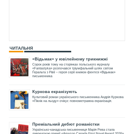
ЧИТАЛЬНЯ
«Відьмак» у ювілейному трикнижжі
Сорок років тому на сторінках польського журналу
«Fantastyka» розпочався тріумфальний шлях світом
Ґеральта з Рівії – героя серії книжок-фентезі «Відьмак»
письменника
Куркова екранізують
Культовий роман українського письменника Андрія Куркова
«Пікнік на льоду» очікує повнометражна екранізація.
Преміальний дебют романістки
Українсько-канадська письменниця Марія Рева стала
лавреаткою премії «Amazon Canada First Novel Award 2026»