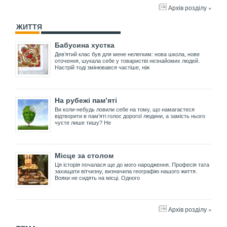
Архів розділу »
ЖИТТЯ
Бабусина хустка
Дев’ятий клас був для мене нелегким: нова школа, нове
оточення, шукала себе у товаристві незнайомих людей.
Настрій тоді змінювався частіше, ніж
На рубежі пам’яті
Ви коли-небудь ловили себе на тому, що намагаєтеся
відтворити в пам’яті голос дорогої людини, а замість нього
чуєте лише тишу? Не
Місце за столом
Ця історія почалася ще до мого народження. Професія тата
захищати вітчизну, визначила географію нашого життя.
Вояки не сидять на місці. Одного
Архів розділу »