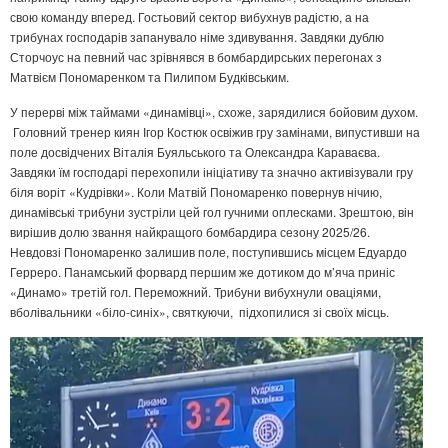
свою команду вперед. Гостьовий сектор вибухнув радістю, а на
трибунах господарів запанувало німе здивування. Завдяки дублю
Сторчоус на певний час зрівнявся в бомбардирських перегонах з
Матвієм Пономаренком та Пилипом Будківським.
У перерві між таймами «динамівці», схоже, зарядилися бойовим духом.
Головний тренер киян Ігор Костюк освіжив гру замінами, випустивши на
поле досвідчених Віталія Буяльського та Олександра Караваєва.
Завдяки їм господарі перехопили ініціативу та значно активізували гру
біля воріт «Кудрівки». Коли Матвій Пономаренко повернув нічию,
динамівські трибуни зустріли цей гол гучними оплесками. Зрештою, він
вирішив долю звання найкращого бомбардира сезону 2025/26.
Невдовзі Пономаренко залишив поле, поступившись місцем Едуардо
Герреро. Панамський форвард першим же дотиком до м’яча приніс
«Динамо» третій гол. Переможний. Трибуни вибухнули оваціями,
вболівальники «біло-синіх», святкуючи, підхопилися зі своїх місць.