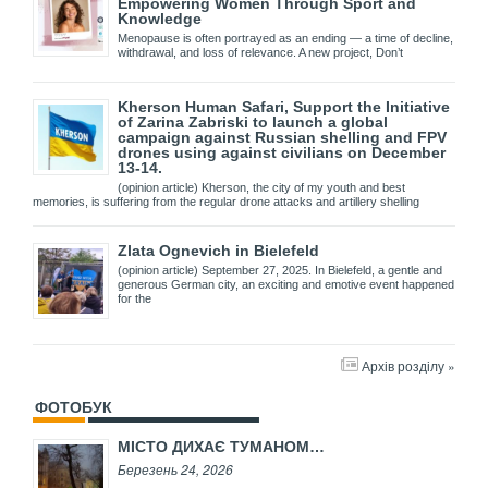
Empowering Women Through Sport and
Knowledge
Menopause is often portrayed as an ending — a time of decline,
withdrawal, and loss of relevance. A new project, Don’t
Kherson Human Safari, Support the Initiative
of Zarina Zabriski to launch a global
campaign against Russian shelling and FPV
drones using against civilians on December
13-14.
(opinion article) Kherson, the city of my youth and best
memories, is suffering from the regular drone attacks and artillery shelling
Zlata Ognevich in Bielefeld
(opinion article) September 27, 2025. In Bielefeld, a gentle and
generous German city, an exciting and emotive event happened
for the
Архів розділу »
ФОТОБУК
МІСТО ДИХАЄ ТУМАНОМ…
Березень 24, 2026