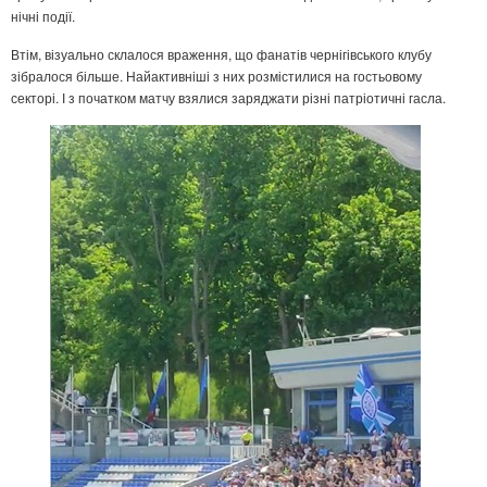
нічні події.
Втім, візуально склалося враження, що фанатів чернігівського клубу
зібралося більше. Найактивніші з них розмістилися на гостьовому
секторі. І з початком матчу взялися заряджати різні патріотичні гасла.