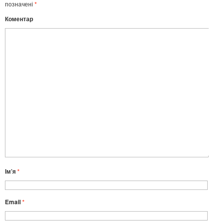
позначені
*
Коментар
Ім’я
*
Email
*