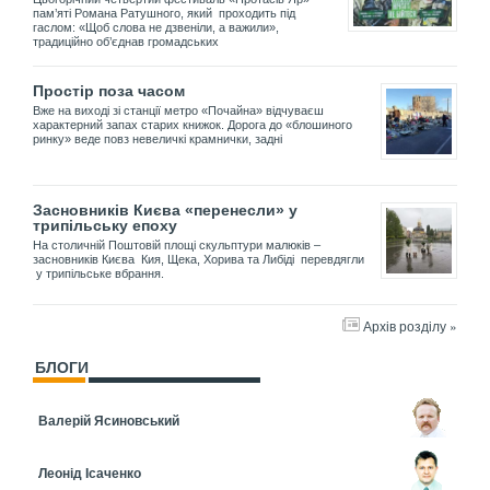
пам’яті Романа Ратушного, який проходить під
гаслом: «Щоб слова не дзвеніли, а важили»,
традиційно об’єднав громадських
Простір поза часом
Вже на виході зі станції метро «Почайна» відчуваєш
характерний запах старих книжок. Дорога до «блошиного
ринку» веде повз невеличкі крамнички, задні
Засновників Києва «перенесли» у
трипільську епоху
На столичній Поштовій площі скульптури малюків –
засновників Києва Кия, Щека, Хорива та Либіді перевдягли
у трипільське вбрання.
Архів розділу »
БЛОГИ
Валерій Ясиновський
Леонід Ісаченко