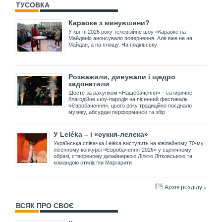
ТУСОВКА
Караоке з минувшини?
У квітні 2026 року телевізійне шоу «Караоке на
Майдані» анонсувало повернення. Але вже не на
Майдан, а на площу. На подільську
Розважили, дивували і щедро
задонатили
Шосте за рахунком «Нашебачення» – сатиричне
благодійне шоу-пародія на пісенний фестиваль
«Євробачення», цього року традиційно поєднало
музику, абсурдні перформанси та збір
У Leléka – і «сукня-лелека»
Українська співачка Leléka виступить на ювілейному 70-му
пісенному конкурсі «Євробачення-2026» у сценічному
образі, створеному дизайнеркою Лілією Літковською та
командою стилістки Маргарити
Архів розділу »
ВСЯК ПРО СВОЄ