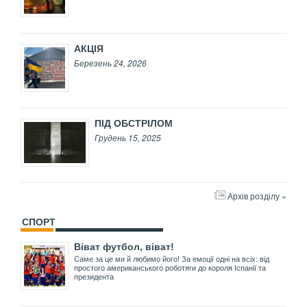
АКЦІЯ
Березень 24, 2026
ПІД ОБСТРІЛОМ
Грудень 15, 2025
Архів розділу »
СПОРТ
Віват футбол, віват!
Саме за це ми й любимо його! За емоції одні на всіх: від
простого американського роботяги до короля Іспанії та
президента