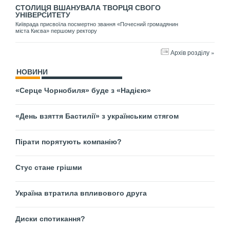
СТОЛИЦЯ ВШАНУВАЛА ТВОРЦЯ СВОГО
УНІВЕРСИТЕТУ
Київрада присвоїла посмертно звання «Почесний громадянин
міста Києва» першому ректору
Архів розділу »
НОВИНИ
«Серце Чорнобиля» буде з «Надією»
«День взяття Бастилії» з українським стягом
Пірати порятують компанію?
Стус стане грішми
Україна втратила впливового друга
Диски спотикання?