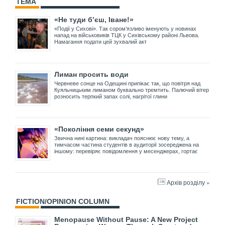
ТЕМА
«Не туди б’єш, Іване!»
«Події у Сихові». Так сором’язливо іменують у новинах
напад на військовиків ТЦК у Сихівському районі Львова.
Намагання подати цей зухвалий акт
Лиман просить води
Червневе сонце на Одещині припікає так, що повітря над
Куяльницьким лиманом буквально тремтить. Палючий вітер
розносить терпкий запах солі, нагрітої глини
«Покоління семи секунд»
Звична нині картина: викладач пояснює нову тему, а
тимчасом частина студентів в аудиторії зосереджена на
іншому: перевіряє повідомлення у месенджерах, гортає
Архів розділу »
FICTION/OPINION COLUMN
Menopause Without Pause: A New Project