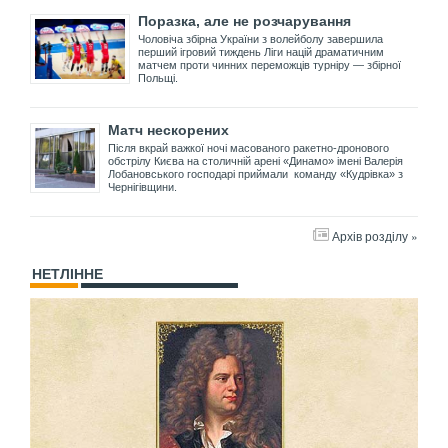
Поразка, але не розчарування
Чоловіча збірна України з волейболу завершила
перший ігровий тиждень Ліги націй драматичним
матчем проти чинних переможців турніру — збірної
Польщі.
Матч нескорених
Після вкрай важкої ночі масованого ракетно-дронового
обстрілу Києва на столичній арені «Динамо» імені Валерія
Лобановського господарі приймали команду «Кудрівка» з
Чернігівщини.
Архів розділу »
НЕТЛІННЕ