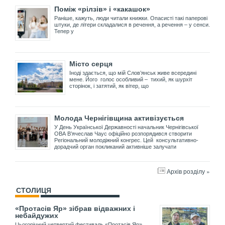
Поміж «рілзів» і «какашок»
Раніше, кажуть, люди читали книжки. Опасисті такі паперові
штуки, де літери складалися в речення, а речення – у сенси.
Тепер у
Місто серця
Іноді здається, що мій Слов’янськ живе всередині
мене. Його голос особливий – тихий, як шурхіт
сторінок, і затятий, як вітер, що
Молода Чернігівщина активізується
У День Української Державності начальник Чернігівської
ОВА В’ячеслав Чаус офіційно розпорядився створити
Регіональний молодіжний конгрес. Цей консультативно-
дорадчий орган покликаний активніше залучати
Архів розділу »
СТОЛИЦЯ
«Протасів Яр» зібрав відважних і
небайдужих
Цьогорічний четвертий фестиваль «Протасів Яр»