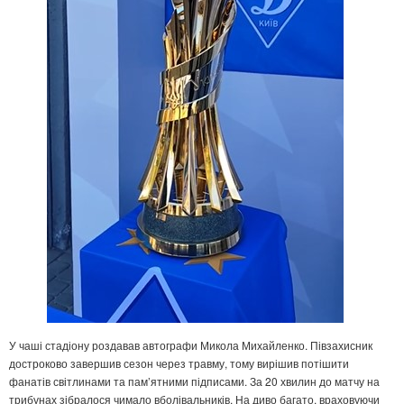
У чаші стадіону роздавав автографи Микола Михайленко. Півзахисник
достроково завершив сезон через травму, тому вирішив потішити
фанатів світлинами та пам’ятними підписами. За 20 хвилин до матчу на
трибунах зібралося чимало вболівальників. На диво багато, враховуючи