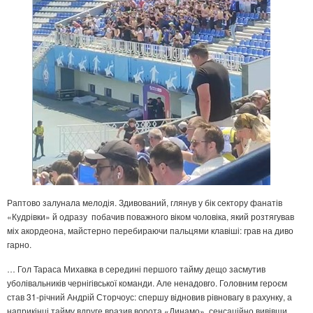
Раптово залунала мелодія. Здивований, глянув у бік сектору фанатів
«Кудрівки» й одразу побачив поважного віком чоловіка, який розтягував
міх акордеона, майстерно перебираючи пальцями клавіші: грав на диво
гарно.
… Гол Тараса Михавка в середині першого тайму дещо засмутив
уболівальників чернігівської команди. Але ненадовго. Головним героєм
став 31-річний Андрій Сторчоус: спершу відновив рівновагу в рахунку, а
наприкінці тайму вдруге вразив ворота «Динамо», сенсаційно вивівши