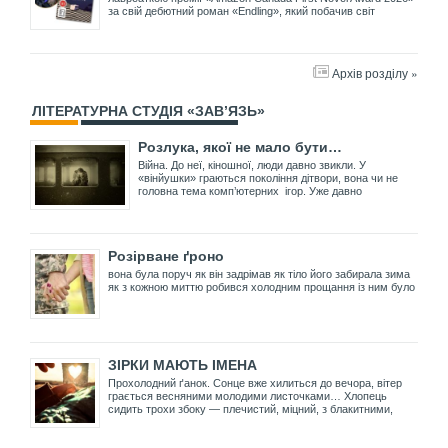
за свій дебютний роман «Endling», який побачив світ
Архів розділу »
ЛІТЕРАТУРНА СТУДІЯ «ЗАВ’ЯЗЬ»
Розлука, якої не мало бути…
Війна. До неї, кіношної, люди давно звикли. У
«вінйушки» граються покоління дітвори, вона чи не
головна тема комп’ютерних ігор. Уже давно
Розірване ґроно
вона була поруч як він задрімав як тіло його забирала зима
як з кожною миттю робився холодним прощання із ним було
ЗІРКИ МАЮТЬ ІМЕНА
Прохолодний ґанок. Сонце вже хилиться до вечора, вітер
грається весняними молодими листочками… Хлопець
сидить трохи збоку — плечистий, міцний, з блакитними,