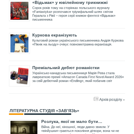
«Відьмак» у ювілейному трикнижжі
Сорок років тому на сторінках польського журналу
«Fantastyka» розпочався тріумфальний шлях світом
Ґеральта з Рівії – героя серії книжок-фентезі «Відьмак»
письменника
Куркова екранізують
Культовий роман українського письменника Андрія Куркова
«Пікнік на льоду» очікує повнометражна екранізація.
Преміальний дебют романістки
Українсько-канадська письменниця Марія Рева стала
лавреаткою премії «Amazon Canada First Novel Award 2026»
за свій дебютний роман «Endling», який побачив світ
Архів розділу »
ЛІТЕРАТУРНА СТУДІЯ «ЗАВ’ЯЗЬ»
Розлука, якої не мало бути…
Війна. До неї, кіношної, люди давно звикли. У
«вінйушки» граються покоління дітвори, вона чи не