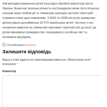
548 випадків поранення дітей унаслідок збройної агресії рф проти
України. Водночас реальна кількість постраждалих може бути більшою,
оскільки через бойові дії та тимчасову окупацію частини територій
отримати повні дані неможливо. З 2022 по 2026 рік росія примусово
депортувала щонайменше 20 570 українських дітей. Частину з них
незаконно вивезли на тимчасово окуповані території або до росії, де
дітям змінювали громадянство, передавали у російські сім’ї та
ізолювали від рідних.
Опубліковано в
Новини
Залишити відповідь
Ваша e-mail адреса не оприлюднюватиметься.
Обов’язкові поля
позначені
*
Коментар