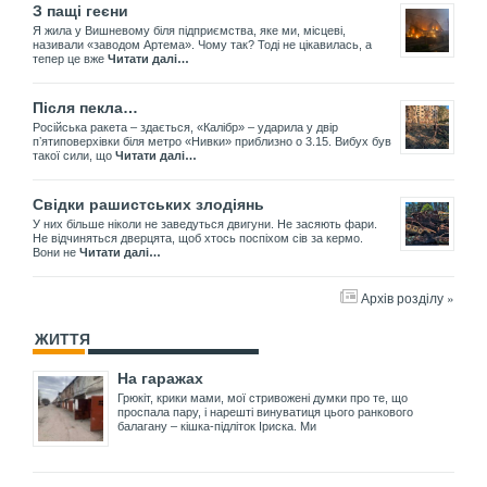
З пащі геєни
Я жила у Вишневому біля підприємства, яке ми, місцеві,
називали «заводом Артема». Чому так? Тоді не цікавилась, а
тепер це вже
Читати далі…
Після пекла…
Російська ракета – здається, «Калібр» – ударила у двір
пʼятиповерхівки біля метро «Нивки» приблизно о 3.15. Вибух був
такої сили, що
Читати далі…
Свідки рашистських злодіянь
У них більше ніколи не заведуться двигуни. Не засяють фари.
Не відчиняться дверцята, щоб хтось поспіхом сів за кермо.
Вони не
Читати далі…
Архів розділу »
ЖИТТЯ
На гаражах
Грюкіт, крики мами, мої стривожені думки про те, що
проспала пару, і нарешті винуватиця цього ранкового
балагану – кішка-підліток Іриска. Ми