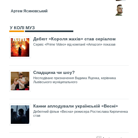
Артем Ясиновський
У КОЛІ МУЗ
Дебют «Короля жахів» став серіалом
Сервіс «Prime Video» від компанії «Amazon» показав
Спадщина чи шоу?
Несподіване призначення Вадима Яценка, керівника
Львівського муніципального
Канни аплодували українській «Весні»
Дебютний фільм «Весна» режисера Ростислава Кирпиченка
став