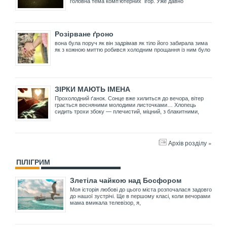
головна тема комп’ютерних ігор. Уже давно
Розірване ґроно
вона була поруч як він задрімав як тіло його забирала зима
як з кожною миттю робився холодним прощання із ним було
ЗІРКИ МАЮТЬ ІМЕНА
Прохолодний ґанок. Сонце вже хилиться до вечора, вітер
грається весняними молодими листочками… Хлопець
сидить трохи збоку — плечистий, міцний, з блакитними,
Архів розділу »
ПІЛІГРИМ
Злетіла чайкою над Босфором
Моя історія любові до цього міста розпочалася задовго
до нашої зустрічі. Ще в першому класі, коли вечорами
мама вмикала телевізор, я,