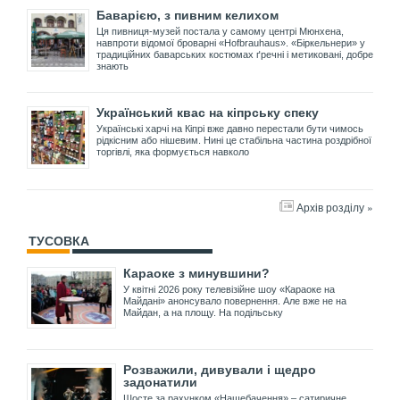
Баварією, з пивним келихом
Ця пивниця-музей постала у самому центрі Мюнхена,
навпроти відомої броварні «Hofbrauhaus». «Біркельнери» у
традиційних баварських костюмах ґречні і метиковані, добре
знають
Український квас на кіпрську спеку
Українські харчі на Кіпрі вже давно перестали бути чимось
рідкісним або нішевим. Нині це стабільна частина роздрібної
торгівлі, яка формується навколо
Архів розділу »
ТУСОВКА
Караоке з минувшини?
У квітні 2026 року телевізійне шоу «Караоке на
Майдані» анонсувало повернення. Але вже не на
Майдан, а на площу. На подільську
Розважили, дивували і щедро
задонатили
Шосте за рахунком «Нашебачення» – сатиричне