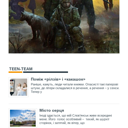
TEEN-TEAM
Поміж «рілзів» і «какашок»
Раніше, кажуть, люди читали книжки. Опасисті такі паперові
штуки, де літери складалися в речення, а речення – у сенси.
Тепер у
Місто серця
Іноді здається, що мій Слов’янськ живе всередині
мене. Його голос особливий – тихий, як шурхіт
сторінок, і затятий, як вітер, що