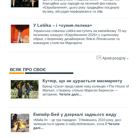
благодійне шоу-пародія на пісенний фестиваль
«Євробачення», цього року традиційно поєднало
музику, абсурдні перформанси та збір
У Leléka – і «сукня-лелека»
Українська співачка Leléka виступить на ювілейному 70-му
пісенному конкурсі «Євробачення-2026» у сценічному
образі, створеному дизайнеркою Лілією Літковською та
командою стилістки Маргарити
Архів розділу »
ВСЯК ПРО СВОЄ
Кутюр, що не цурається масмаркету
Бренд «Zara» представив нову колекцію «The House of
Marisa», створену спільно Марісою Беренсон —
акторкою,
Читати далі…
Емпайр-Бей у дзеркалі заднього виду
«Mafia II» – це гра-парадокс. З’явившись 2010 року, досі
залишається одним із найулюбленіших, хоча й
Читати
далі…