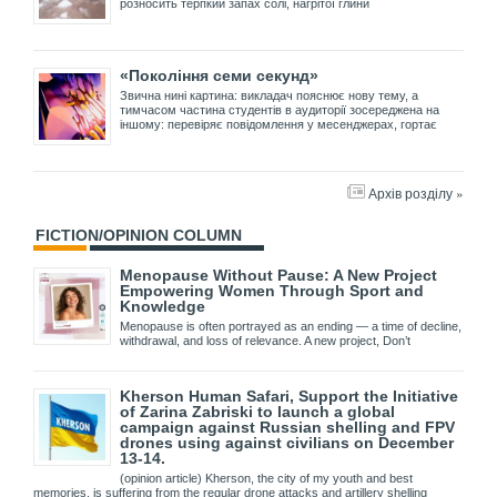
розносить терпкий запах солі, нагрітої глини
«Покоління семи секунд»
Звична нині картина: викладач пояснює нову тему, а
тимчасом частина студентів в аудиторії зосереджена на
іншому: перевіряє повідомлення у месенджерах, гортає
Архів розділу »
FICTION/OPINION COLUMN
Menopause Without Pause: A New Project
Empowering Women Through Sport and
Knowledge
Menopause is often portrayed as an ending — a time of decline,
withdrawal, and loss of relevance. A new project, Don’t
Kherson Human Safari, Support the Initiative
of Zarina Zabriski to launch a global
campaign against Russian shelling and FPV
drones using against civilians on December
13-14.
(opinion article) Kherson, the city of my youth and best
memories, is suffering from the regular drone attacks and artillery shelling