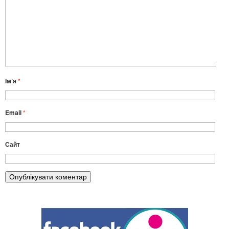
Ім’я
*
Email
*
Сайт