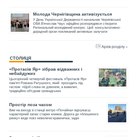
Молода Чернігівщина активізується
У День Української Державності начальник Чернігівської
ОВА В’ячеслав Чаус офіційно розпорядився створити
Регіональний молодіжний конгрес. Цей консультативно-
дорадчий орган покликаний активніше залучати
Архів розділу »
СТОЛИЦЯ
«Протасів Яр» зібрав відважних і
небайдужих
Цьогорічний четвертий фестиваль «Протасів Яр»
пам’яті Романа Ратушного, який проходить під
гаслом: «Щоб слова не дзвеніли, а важили»,
традиційно об’єднав громадських
Простір поза часом
Вже на виході зі станції метро «Почайна» відчуваєш
характерний запах старих книжок. Дорога до «блошиного
ринку» веде повз невеличкі крамнички, задні