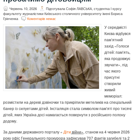
Червень 10, 2026
Підготувала Софія ЛАВСЬКА, студентка І курсу
факультету журналістики Київського столичного університету імені Бориса
Грінченка
Коментарів немає
У середмісті
Києва відбувся
пам’ятний
захід «Голоси
дітей: пам’ять,
яка продовжує
звучати», під
час якого
присутні
створили
живий
меморіал:
розмістили на дереві дзвіночки та прикріпили метеликів на спеціальний
банер із силуетами дітей. Інсталяція стала символом пам’яті про тисячі
дітей, яких Україна досі намагається повернути з російського полону
додому.
За даними державного порталу «
Діти
війни»
, станом на 4 червня 2026
року офіс Генерального прокурора зафіксував 707 фактів загибелі та 2