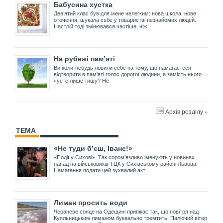
Бабусина хустка
Дев’ятий клас був для мене нелегким: нова школа, нове
оточення, шукала себе у товаристві незнайомих людей.
Настрій тоді змінювався частіше, ніж
На рубежі пам’яті
Ви коли-небудь ловили себе на тому, що намагаєтеся
відтворити в пам’яті голос дорогої людини, а замість нього
чуєте лише тишу? Не
Архів розділу »
ТЕМА
«Не туди б’єш, Іване!»
«Події у Сихові». Так сором’язливо іменують у новинах
напад на військовиків ТЦК у Сихівському районі Львова.
Намагання подати цей зухвалий акт
Лиман просить води
Червневе сонце на Одещині припікає так, що повітря над
Куяльницьким лиманом буквально тремтить. Палючий вітер