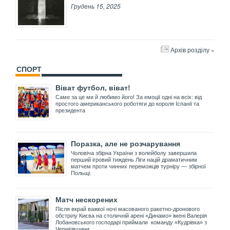
Грудень 15, 2025
Архів розділу »
СПОРТ
Віват футбол, віват!
Саме за це ми й любимо його! За емоції одні на всіх: від
простого американського роботяги до короля Іспанії та
президента
Поразка, але не розчарування
Чоловіча збірна України з волейболу завершила
перший ігровий тиждень Ліги націй драматичним
матчем проти чинних переможців турніру — збірної
Польщі.
Матч нескорених
Після вкрай важкої ночі масованого ракетно-дронового
обстрілу Києва на столичній арені «Динамо» імені Валерія
Лобановського господарі приймали команду «Кудрівка» з
Чернігівщини.