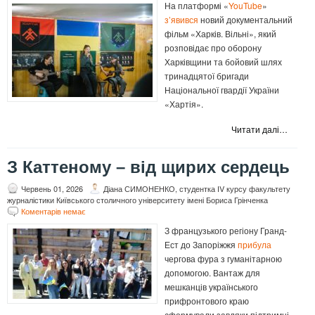
На платформі «
YouTube
»
з’явився
новий документальний
фільм «Харків. Вільні», який
розповідає про оборону
Харківщини та бойовий шлях
тринадцятої бригади
Національної гвардії України
«Хартія».
Читати далі…
З Каттеному – від щирих сердець
Червень 01, 2026
Діана СИМОНЕНКО, студентка ІV курсу факультету
журналістики Київського столичного університету імені Бориса Грінченка
Коментарів немає
З французького регіону Гранд-
Ест до Запоріжжя
прибула
чергова фура з гуманітарною
допомогою. Вантаж для
мешканців українського
прифронтового краю
сформували завдяки підтримці