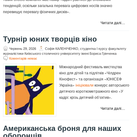
тенденцій, оскільки загальна перевага цифрових носіїв значно
перевищує перевагу фізичних дисків».
Читати далі…
Турнір юних творців кіно
Червень 29, 2026
Софія КАЛЕНІЧЕНКО, студентка І курсу факультету
журналістики Київського столичного університету імені Бориса Грінченка
Коментарів немає
Міжнародний фестиваль мистецтва
кіно для дітей та підлітків «Чілдрен
Кінофест» та організація «ЮНІСЕФ
Україна»
ініціювали
конкурс авторського
дитячого короткометражного кіно «У
кадрі: крізь дитячий обʼєктив».
Читати далі…
Американська броня для наших
оборонців