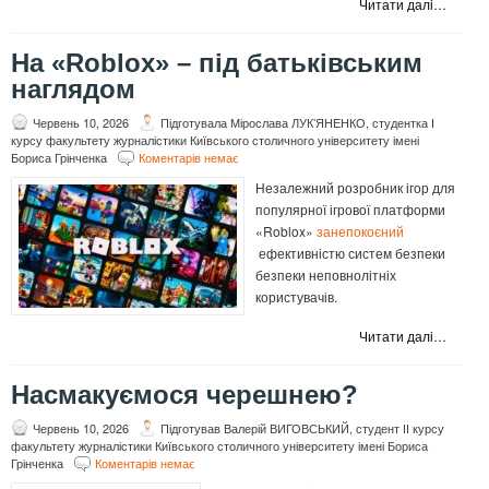
Читати далі…
На «Roblox» – під батьківським
наглядом
Червень 10, 2026
Підготувала Мірослава ЛУКʼЯНЕНКО, студентка І
курсу факультету журналістики Київського столичного університету імені
Бориса Грінченка
Коментарів немає
Незалежний розробник ігор для
популярної ігрової платформи
«Roblox»
занепокоєний
ефективністю систем безпеки
безпеки неповнолітніх
користувачів.
Читати далі…
Насмакуємося черешнею?
Червень 10, 2026
Підготував Валерій ВИГОВСЬКИЙ, студент ІІ курсу
факультету журналістики Київського столичного університету імені Бориса
Грінченка
Коментарів немає