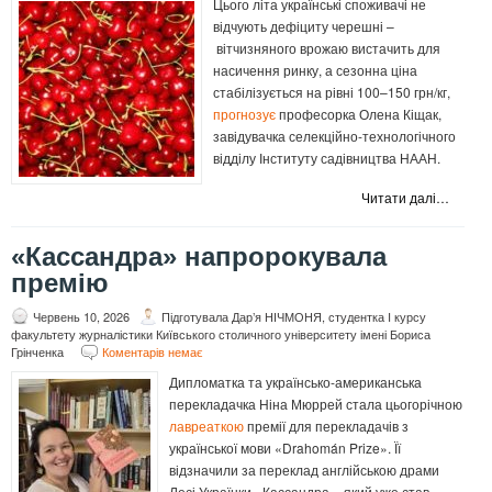
Цього літа українські споживачі не
відчують дефіциту черешні –
вітчизняного врожаю вистачить для
насичення ринку, а сезонна ціна
стабілізується на рівні 100–150 грн/кг,
прогнозує
професорка Олена Кіщак,
завідувачка селекційно-технологічного
відділу Інституту садівництва НААН.
Читати далі…
«Кассандра» напророкувала
премію
Червень 10, 2026
Підготувала Дар’я НІЧМОНЯ, студентка I курсу
факультету журналістики Київського столичного університету імені Бориса
Грінченка
Коментарів немає
Дипломатка та українсько-американська
перекладачка Ніна Мюррей стала цьогорічною
лавреаткою
премії для перекладачів з
української мови «Drahomán Prize». Її
відзначили за переклад англійською драми
Лесі Українки «Кассандра», який уже став