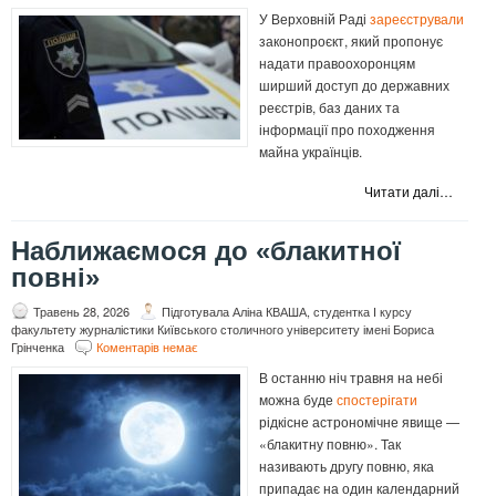
У Верховній Раді
зареєстрували
законопроєкт, який пропонує
надати правоохоронцям
ширший доступ до державних
реєстрів, баз даних та
інформації про походження
майна українців.
Читати далі…
Наближаємося до «блакитної
повні»
Травень 28, 2026
Підготувала Аліна КВАША, студентка І курсу
факультету журналістики Київського столичного університету імені Бориса
Грінченка
Коментарів немає
В останню ніч травня на небі
можна буде
спостерігати
рідкісне астрономічне явище —
«блакитну повню». Так
називають другу повню, яка
припадає на один календарний