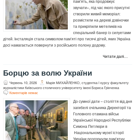
пам’ять, яка продовжує
звучати», під час якого присутні
створили живий меморіал:
розмістили на дереві дзвіночки
та прикріпили метеликів на
спеціальний банер із силуетами
дітей. Інсталяція стала символом пам’яті про тисячі дітей, яких Україна
досі намагається повернути з російського полону додому.
Читати далі…
Борцю за волю України
Червень 10, 2026
Марія МИХАЙЛЕНКО, студентка І курсу факультету
журналістики Київського столичного університету імені Бориса Грінченка
Коментарів немає
До сумної дати – століття від дня
загибелі очільника Директорії та
Головного отамана військ
Української Народної Республіки
Симона Петлюри в
Національному музеї історії
України розгорнули пам’ятну