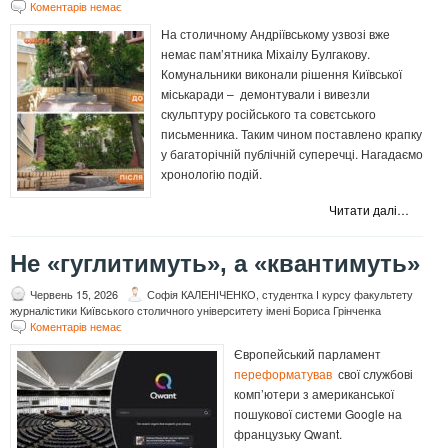
Коментарів немає
На столичному Андріївському узвозі вже
немає пам’ятника Міхаілу Булгакову.
Комунальники виконали рішення Київської
міськаради – демонтували і вивезли
скульптуру російського та совєтського
письменника. Таким чином поставлено крапку
у багаторічній публічній суперечці. Нагадаємо
хронологію подій.
Читати далі…
Не «гуглитимуть», а «квантимуть»
Червень 15, 2026
Софія КАЛЕНІЧЕНКО, студентка І курсу факультету
журналістики Київського столичного університету імені Бориса Грінченка
Коментарів немає
Європейський парламент
переформатував
свої службові
комп’ютери з американської
пошукової системи Google на
французьку Qwant.