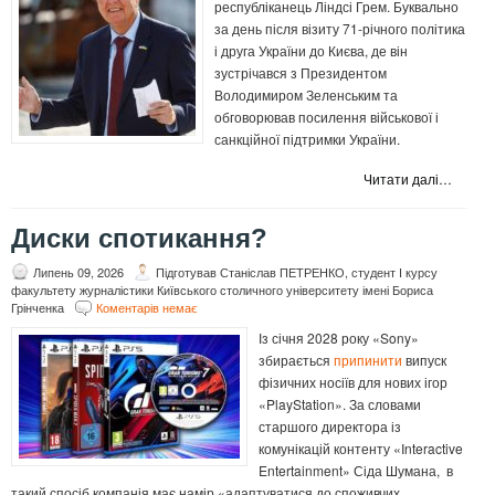
республіканець Ліндсі Грем. Буквально
за день після візиту 71-річного політика
і друга України до Києва, де він
зустрічався з Президентом
Володимиром Зеленським та
обговорював посилення військової і
санкційної підтримки України.
Читати далі…
Диски спотикання?
Липень 09, 2026
Підготував Станіслав ПЕТРЕНКО, студент І курсу
факультету журналістики Київського столичного університету імені Бориса
Грінченка
Коментарів немає
Із січня 2028 року «Sony»
збирається
припинити
випуск
фізичних носіїв для нових ігор
«PlayStation». За словами
старшого директора із
комунікацій контенту «Interactive
Entertainment» Сіда Шумана, в
такий спосіб компанія має намір «адаптуватися до споживчих