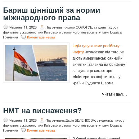
Бариш цінніший за норми
міжнародного права
Червень 11, 2026
Підготував Кирило СОЛОГУБ, студент І курсу
факультету журналістики Київського столичного університету імені Бориса
Грінченка
Коментарів немає
Індія купуватиме російську
нафту
незалежно від того, чи
діють американські санкційні
винятки, заявила на брифінгу
заступниця секретаря
міністерства нафти та газу
країни Суджата Шарма.
Читати далі…
НМТ на виснаження?
Червень 11, 2026
Підготувала Дарія БЕЛЕНКОВА, студентка І курсу
факультету журналістики Київського столичного університету імені Бориса
Грінченка
Коментарів немає
В Одесі через безперервні