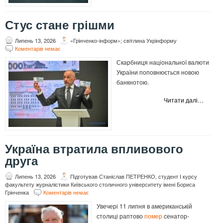
Стус стане грішми
Липень 13, 2026
«Грінченко-інформ»; світлина Укрінформу
Коментарів немає
Скарбниця національної валюти
України поповнюється новою
банкнотою.
Читати далі…
Україна втратила впливового
друга
Липень 13, 2026
Підготував Станіслав ПЕТРЕНКО, студент І курсу
факультету журналістики Київського столичного університету імені Бориса
Грінченка
Коментарів немає
Увечері 11 липня в американській
столиці раптово
помер
сенатор-