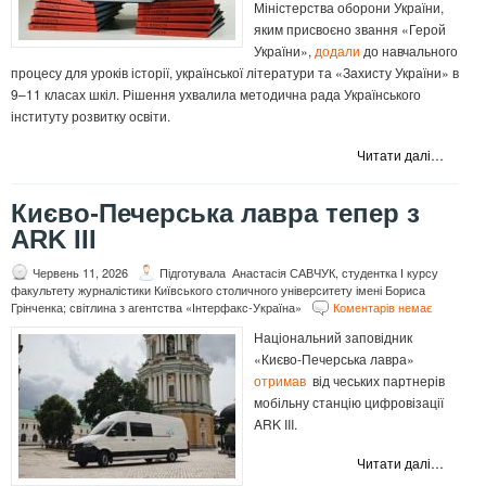
Міністерства оборони України,
яким присвоєно звання «Герой
України»,
додали
до навчального
процесу для уроків історії, української літератури та «Захисту України» в
9–11 класах шкіл. Рішення ухвалила методична рада Українського
інституту розвитку освіти.
Читати далі…
Києво-Печерська лавра тепер з
ARK III
Червень 11, 2026
Підготувала Анастасія САВЧУК, студентка І курсу
факультету журналістики Київського столичного університету імені Бориса
Грінченка; світлина з агентства «Інтерфакс-Україна»
Коментарів немає
Національний заповідник
«Києво-Печерська лавра»
отримав
від чеських партнерів
мобільну станцію цифровізації
ARK III.
Читати далі…