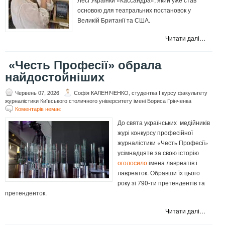
основою для театральних постановок у
Великій Британії та США.
Читати далі…
«Честь Професії» обрала
найдостойніших
Червень 07, 2026
Софія КАЛЕНІЧЕНКО, студентка І курсу факультету
журналістики Київського столичного університету імені Бориса Грінченка
Коментарів немає
До свята українських медійників
журі конкурсу професійної
журналістики «Честь Професії»
усімнадцяте за свою історію
оголосило
імена лавреатів і
лавреаток. Обравши їх цього
року зі 790-ти претендентів та
претенденток.
Читати далі…