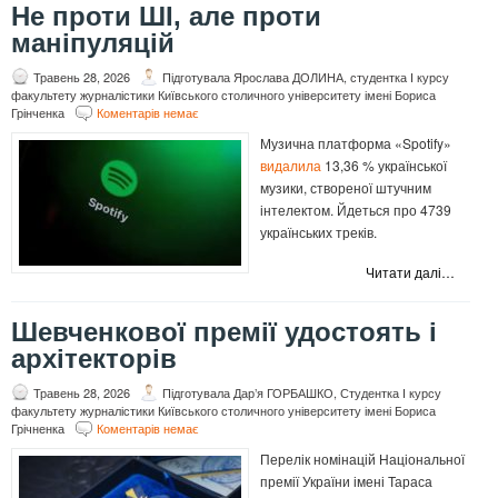
Не проти ШІ, але проти
маніпуляцій
Травень 28, 2026
Підготувала Ярослава ДОЛИНА, студентка І курсу
факультету журналістики Київського столичного університету імені Бориса
Грінченка
Коментарів немає
Музична платформа «Spotify»
видалила
13,36 % української
музики, створеної штучним
інтелектом. Йдеться про 4739
українських треків.
Читати далі…
Шевченкової премії удостоять і
архітекторів
Травень 28, 2026
Підготувала Дар’я ГОРБАШКО, Студентка І курсу
факультету журналістики Київського столичного університету імені Бориса
Грічненка
Коментарів немає
Перелік номінацій Національної
премії України імені Тараса