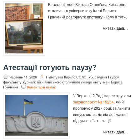
В галереї імені Віктора Огнев’юка Київського
столичного університету імені Бориса
Грінченка розгорнуто виставку «Тому я тут».
Читати далі…
Атестації готують паузу?
Червень 11, 2026
Підготував Кирило СОЛОГУБ, студент І курсу
факультету журналістики Київського столичного університету імені Бориса
Грінченка
Коментарів немає
У Верховній Раді зареєстрували
законопроєкт № 15254
,
який
пропонує у 2027 році. звільнити
випускників шкіл від державної
підсумкової атестації.
Читати далі…