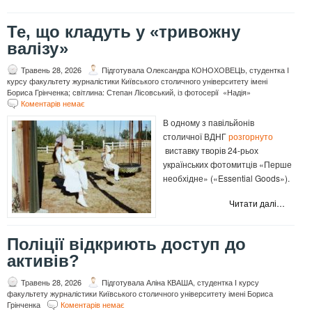
Те, що кладуть у «тривожну
валізу»
Травень 28, 2026
Підготувала Олександра КОНОХОВЕЦЬ, студентка I
курсу факультету журналістики Київського столичного університету імені
Бориса Грінченка; світлина: Степан Лісовський, із фотосерії «Надія»
Коментарів немає
В одному з павільйонів
столичної ВДНГ
розгорнуто
виставку творів 24-рьох
українських фотомитців «Перше
необхідне» («Essential Goods»).
Читати далі…
Поліції відкриють доступ до
активів?
Травень 28, 2026
Підготувала Аліна КВАША, студентка І курсу
факультету журналістики Київського столичного університету імені Бориса
Грінченка
Коментарів немає