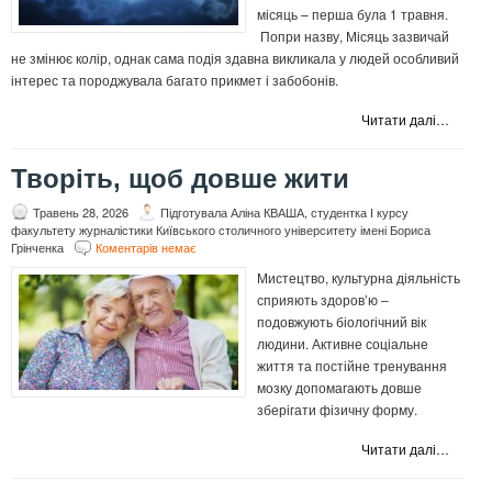
місяць – перша була 1 травня.
Попри назву, Місяць зазвичай
не змінює колір, однак сама подія здавна викликала у людей особливий
інтерес та породжувала багато прикмет і забобонів.
Читати далі…
Творіть, щоб довше жити
Травень 28, 2026
Підготувала Аліна КВАША, студентка І курсу
факультету журналістики Київського столичного університету імені Бориса
Грінченка
Коментарів немає
Мистецтво, культурна діяльність
сприяють здоров’ю –
подовжують біологічний вік
людини. Активне соціальне
життя та постійне тренування
мозку допомагають довше
зберігати фізичну форму.
Читати далі…