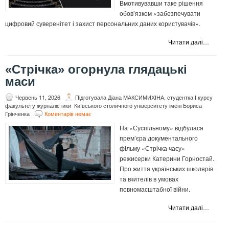
Вмотивувавши таке рішення
обов’язком «забезпечувати
цифровий суверенітет і захист персональних даних користувачів».
Читати далі…
«Стрічка» огорнула глядацькі
маси
Червень 11, 2026
Підготувала Діана МАКСИМИХІНА, студентка І курсу
факультету журналістики Київського столичного університету імені Бориса
Грінченка
Коментарів немає
На «Суспільному» відбулася
прем’єра документального
фільму «Стрічка часу»
режисерки Катерини Горностай.
Про життя українських школярів
та вчителів в умовах
повномасштабної війни.
Читати далі…