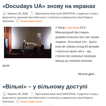
«Docudays UA» знову на екранах
Червень 05, 2026
Підготувала Анастасія КАКОРІНА, студентка ІІ курсу
факультету журналістики Київського столичного університету імені Бориса
Грінченка
Коментарів немає
У Києві
стартував
23-й
Міжнародний фестиваль
документального кіно про права
людини «Docudays UA». Цього
року він зібрав понад 60 фільмів
з багатьох країн світу – від
стрічок про унікальні природні
явища до глибоких воєнних
драм.
Читати далі…
«Вільні» – у вільному доступі
Червень 05, 2026
Підготувала Анастасія КАКОРІНА, студентка ІІ курсу
факультету журналістики Київського столичного університету імені Бориса
Грінченка
Коментарів немає