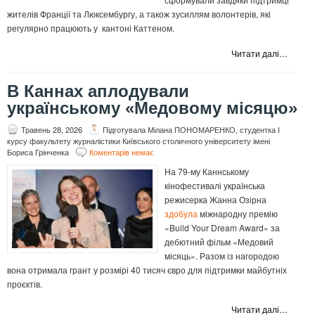
жителів Франції та Люксембургу, а також зусиллям волонтерів, які
регулярно працюють у кантоні Каттеном.
Читати далі…
В Каннах аплодували
українському «Медовому місяцю»
Травень 28, 2026
Підготувала Мілана ПОНОМАРЕНКО, студентка І
курсу факультету журналістики Київського столичного університету імені
Бориса Грінченка
Коментарів немає
На 79-му Каннському
кінофестивалі українська
режисерка Жанна Озірна
здобула
міжнародну премію
«Build Your Dream Award» за
дебютний фільм «Медовий
місяць». Разом із нагородою
вона отримала грант у розмірі 40 тисяч євро для підтримки майбутніх
проєктів.
Читати далі…