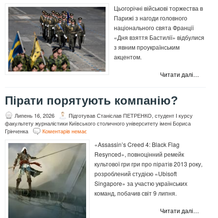
Цьогорічні військові торжества в
Парижі з нагоди головного
національного свята Франції
«Дня взяття Бастилії» відбулися
з явним проукраїнським
акцентом.
Читати далі…
Пірати порятують компанію?
Липень 16, 2026
Підготував Станіслав ПЕТРЕНКО, студент І курсу
факультету журналістики Київського столичного університету імені Бориса
Грінченка
Коментарів немає
«Assassin’s Creed 4: Black Flag
Resynced», повноцінний ремейк
культової гри гри про піратів 2013 року,
розроблений студією «Ubisoft
Singapore» за участю українських
команд, побачив світ 9 липня.
Читати далі…