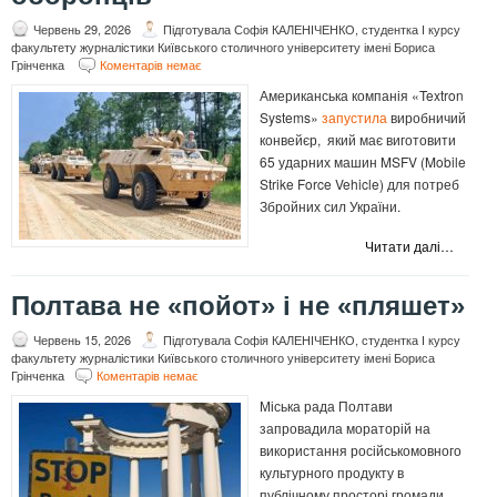
Червень 29, 2026
Підготувала Софія КАЛЕНІЧЕНКО, студентка І курсу
факультету журналістики Київського столичного університету імені Бориса
Грінченка
Коментарів немає
Американська компанія «Textron
Systems»
запустила
виробничий
конвейєр, який має виготовити
65 ударних машин MSFV (Mobile
Strike Force Vehicle) для потреб
Збройних сил України.
Читати далі…
Полтава не «пойот» і не «пляшет»
Червень 15, 2026
Підготувала Софія КАЛЕНІЧЕНКО, студентка І курсу
факультету журналістики Київського столичного університету імені Бориса
Грінченка
Коментарів немає
Міська рада Полтави
запровадила мораторій на
використання російськомовного
культурного продукту в
публічному просторі громади.