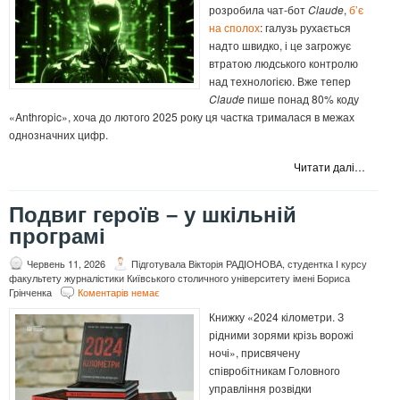
розробила чат-бот
Claude
,
б’є
на сполох
: галузь рухається
надто швидко, і це загрожує
втратою людського контролю
над технологією. Вже тепер
Claude
пише понад 80% коду
«Anthropic», хоча до лютого 2025 року ця частка трималася в межах
однозначних цифр.
Читати далі…
Подвиг героїв – у шкільній
програмі
Червень 11, 2026
Підготувала Вікторія РАДІОНОВА, студентка І курсу
факультету журналістики Київського столичного університету імені Бориса
Грінченка
Коментарів немає
Книжку «2024 кілометри. З
рідними зорями крізь ворожі
ночі», присвячену
співробітникам Головного
управління розвідки