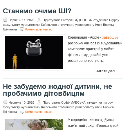
Станемо очима ШІ?
Червень 11, 2026
Підготувала Вікторія РАДІОНОВА, студентка І курсу
факультету журналістики Київського столичного університету імені Бориса
Грінченка
Коментарів немає
Корпорація «Apple»
завершує
розробку AirPods із вбудованими
камерами: пристрій у майже
фінальному дизайні уже
розширено тестують.
Читати далі…
Не забудемо жодної дитини, не
пробачимо дітовбицям
Червень 10, 2026
Підготувала Софія ЛАВСЬКА, студентка І курсу
факультету журналістики Київського столичного університету імені Бориса
Грінченка
Коментарів немає
У середмісті Києва відбувся
пам’ятний захід «Голоси дітей: