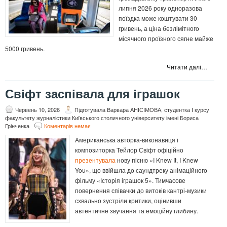
липня 2026 року одноразова
поїздка може коштувати 30
гривень, а ціна безлімітного
місячного проїзного сягне майже
5000 гривень.
Читати далі…
Свіфт заспівала для іграшок
Червень 10, 2026
Підготувала Варвара АНІСІМОВА, студентка І курсу
факультету журналістики Київського столичного університету імені Бориса
Грінченка
Коментарів немає
Американська авторка-виконавиця і
композиторка Тейлор Свіфт офіційно
презентувала
нову пісню «I Knew It, I Knew
You», що ввійшла до саундтреку анімаційного
фільму «Історія іграшок 5». Тимчасове
повернення співачки до витоків кантрі-музики
схвально зустріли критики, оцінивши
автентичне звучання та емоційну глибину.