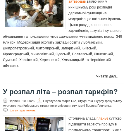
затвердив
заключний у
нинішньому році розподіл
державної субвенції на
модернізацію шкільних їдалень.
Цього разу для оновлення
харчоблоків, закупівлі сучасного
обладнання та покращення умов харчування учнів виділено понад 349
млн грн. Модернізація охопить заклади освіти у Волинській,
Дніпропетровській, Житомирській, Запорізькій, Київській,
Кіровоградській, Миколаївській, Одеській, Полтавській, Рівненській,
Сумській, Харківській, Херсонській, Хмельницькій та Чернігівській
областях.
Читати далі…
У розпал літа – розпал тарифів?
Червень 10, 2026
Підготувала Марія ГАК, студентка І курсу факультету
журналістики Київського столичного університету імені Бориса Грінченка
Коментарів немає
Столична влада
планує
суттєво
підвищити вартість проїзду в
громадському транспорті. Уже з