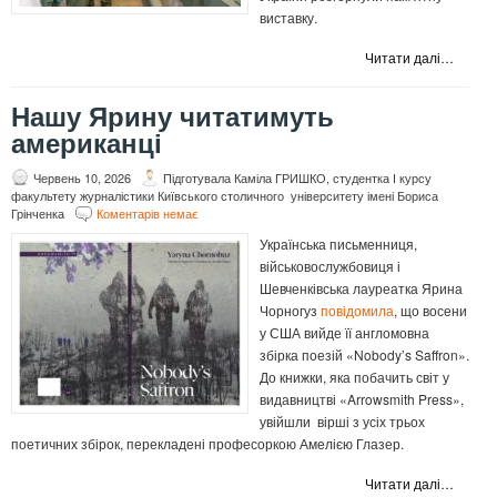
виставку.
Читати далі…
Нашу Ярину читатимуть
американці
Червень 10, 2026
Підготувала Каміла ГРИШКО, студентка І курсу
факультету журналістики Київського столичного університету імені Бориса
Грінченка
Коментарів немає
Українська письменниця,
військовослужбовиця і
Шевченківська лауреатка Ярина
Чорногуз
повідомила
, що восени
у США вийде її англомовна
збірка поезій «Nobody’s Saffron».
До книжки, яка побачить світ у
видавництві «Arrowsmith Press»,
увійшли вірші з усіх трьох
поетичних збірок, перекладені професоркою Амелією Глазер.
Читати далі…