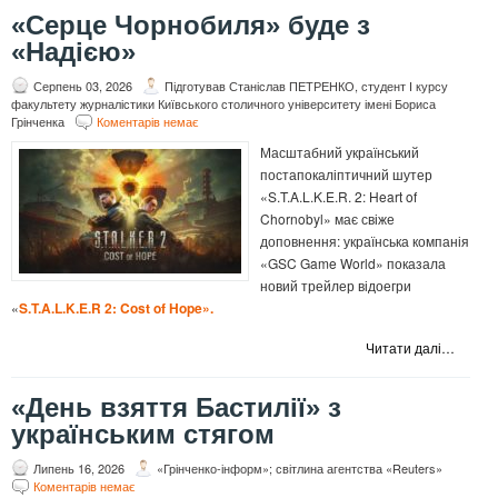
«Серце Чорнобиля» буде з
«Надією»
Серпень 03, 2026
Підготував Станіслав ПЕТРЕНКО, студент І курсу
факультету журналістики Київського столичного університету імені Бориса
Грінченка
Коментарів немає
Масштабний український
постапокаліптичний шутер
«S.T.A.L.K.E.R. 2: Heart of
Chornobyl» має свіже
доповнення: українська компанія
«GSC Game World» показала
новий трейлер відоегри
«
S.T.A.L.K.E.R 2: Cost of Hope
»
.
Читати далі…
«День взяття Бастилії» з
українським стягом
Липень 16, 2026
«Грінченко-інформ»; світлина агентства «Reuters»
Коментарів немає