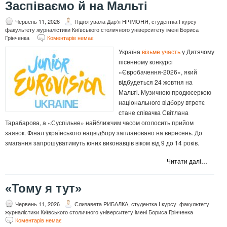
Заспіваємо й на Мальті
Червень 11, 2026
Підготувала Дар’я НІЧМОНЯ, студентка I курсу
факультету журналістики Київського столичного університету імені Бориса
Грінченка
Коментарів немає
Україна
візьме участь
у Дитячому
пісенному конкурсі
«Євробачення-2026», який
відбудеться 24 жовтня на
Мальті. Музичною продюсеркою
національного відбору втретє
стане співачка Світлана
Тарабарова, а «Суспільне» найближчим часом оголосить прийом
заявок. Фінал українського нацвідбору заплановано на вересень. До
змагання запрошуватимуть юних виконавців віком від 9 до 14 років.
Читати далі…
«Тому я тут»
Червень 11, 2026
Єлизавета РИБАЛКА, студентка І курсу факультету
журналістики Київського столичного університету імені Бориса Грінченка
Коментарів немає