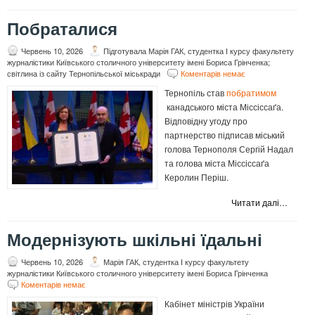
Побраталися
Червень 10, 2026
Підготувала Марія ГАК, студентка І курсу факультету
журналістики Київського столичного університету імені Бориса Грінченка;
світлина із сайту Тернопільської міськради
Коментарів немає
Тернопіль став
побратимом
канадського міста Міссіссаґа.
Відповідну угоду про
партнерство підписав міський
голова Тернополя Сергій Надал
та голова міста Міссіссаґа
Керолин Періш.
Читати далі…
Модернізують шкільні їдальні
Червень 10, 2026
Марія ГАК, студентка І курсу факультету
журналістики Київського столичного університету імені Бориса Грінченка
Коментарів немає
Кабінет міністрів України