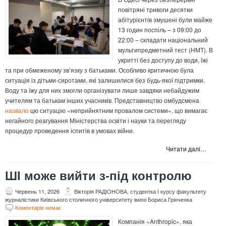
повітряні тривоги десятки
абітурієнтів змушені були майже
13 годин поспіль – з 09:00 до
22:00 – складати національний
мультипредметний тест (НМТ). В
укритті без доступу до води, їжі
та при обмеженому зв’язку з батьками. Особливо критичною була
ситуація із дітьми-сиротами, які залишилися без будь-якої підтримки.
Воду та їжу для них змогли організувати лише завдяки небайдужим
учителям та батькам інших учасників. Представництво омбудсмена
назвало
цю ситуацію «неприйнятним провалом системи», що вимагає
негайного реагування Міністерства освіти і науки та перегляду
процедур проведення іспитів в умовах війни.
Читати далі…
ШІ може вийти з-під контролю
Червень 11, 2026
Вікторія РАДІОНОВА, студентка І курсу факультету
журналістики Київського столичного університету імені Бориса Грінченка
Коментарів немає
Компанія «Anthropic», яка