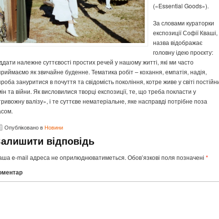
(«Essential Goods»).
За словами кураторки
експозиції Софії Кваші,
назва відображає
головну ідею проєкту:
іддати належне суттєвості простих речей у нашому житті, які ми часто
приймаємо як звичайне буденне. Тематика робіт – кохання, емпатія, надія,
проба зануритися в почуття та свідомість покоління, котре живе у світі постійн
мін та війни. Як висловилися творці експозиції, те, що треба покласти у
тривожну валізу», і те суттєве нематеріальне, яке насправді потрібне поза
асом.
Опубліковано в
Новини
Залишити відповідь
аша e-mail адреса не оприлюднюватиметься.
Обов’язкові поля позначені
*
оментар