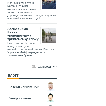
Вже на виході зі станції
метро «Почайна»
відчуваєш характерний
запах старих книжок.
Дорога до «блошиного ринку» веде повз
невеличкі крамнички, задні
Засновників
Києва
«перенесли» у
трипільську епоху
На столичній Поштовій
площі скульптури
малюків – засновників Києва Кия, Щека,
Хорива та Либіді перевдягли у
трипільське вбрання.
Архів розділу »
БЛОГИ
Валерій Ясиновський
Леонід Ісаченко