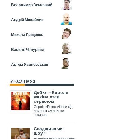
Володимир Земляний
Андрій Михайлик
Микола Гриценко
Василь Чепурний
Артем Ясиновський
У КОЛІ МУЗ
Дебют «Короля
жахів» став
серіалом
Сервіс «Prime Video» від
компанії «Amazon»
показав
Спадщина чи
шоу?
Несподіване призначення