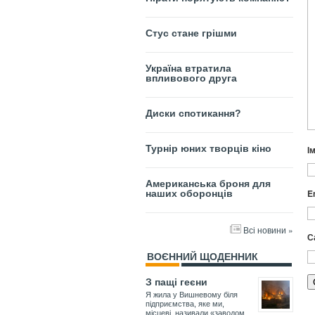
Стус стане грішми
Україна втратила
впливового друга
Диски спотикання?
Турнір юних творців кіно
І
Американська броня для
E
наших оборонців
Всі новини »
С
ВОЄННИЙ ЩОДЕННИК
З пащі геєни
Я жила у Вишневому біля
підприємства, яке ми,
місцеві, називали «заводом