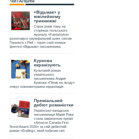
ЧИТАЛЬНЯ
«Відьмак» у
ювілейному
трикнижжі
Сорок років тому на
сторінках польського
журналу «Fantastyka»
розпочався тріумфальний шлях світом
Ґеральта з Рівії – героя серії книжок-
фентезі «Відьмак» письменника
Куркова
екранізують
Культовий роман
українського
письменника Андрія
Куркова «Пікнік на льоду»
очікує повнометражна екранізація.
Преміальний
дебют романістки
Українсько-канадська
письменниця Марія Рева
стала лавреаткою премії
«Amazon Canada First
Novel Award 2026» за свій дебютний
роман «Endling», який побачив світ