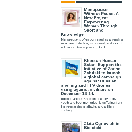
Menopause
Without Pause: A
New Project
Empowering
Women Through
Sport and
Knowledge
Menopause is often portrayed as an ending
— a time of decline, withdrawal, and loss of
relevance. A new project, Don’t
Kherson Human
Safari, Support the
Initiative of Zarina
Zabriski to launch
a global campaign
against Russian
shelling and FPV drones
using against civilians on
December 13-14.
(opinion article) Kherson, the city of my
youth and best memories, is suffering from
the regular drone attacks and artillery
shelling
Zlata Ognevich in
Bielefeld