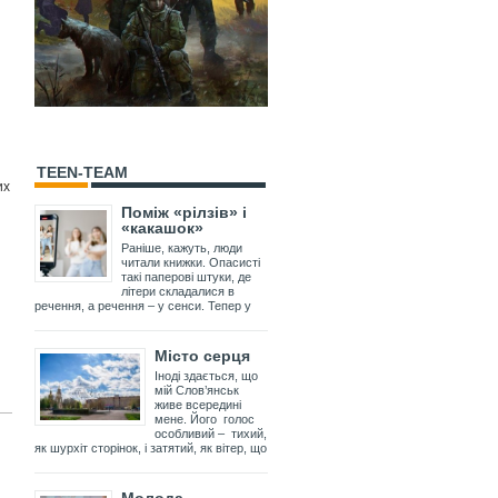
TEEN-TEAM
их
Поміж «рілзів» і
«какашок»
Раніше, кажуть, люди
читали книжки. Опасисті
такі паперові штуки, де
літери складалися в
речення, а речення – у сенси. Тепер у
Місто серця
Іноді здається, що
мій Слов’янськ
живе всередині
мене. Його голос
особливий – тихий,
як шурхіт сторінок, і затятий, як вітер, що