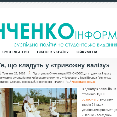
СУСПІЛЬСТВО
ВІКНО В УКРАЇНУ
ОЙКУМЕНА
Те, що кладуть у «тривожну валізу»
Травень 28, 2026
Підготувала Олександра КОНОХОВЕЦЬ, студентка I курсу
культету журналістики Київського столичного університету імені Бориса Грінченка;
ітлина: Степан Лісовський, із фотосерії «Надія»
Коментарів немає
В одному з павільйонів
столичної ВДНГ
розгорнуто
виставку
творів 24-рьох
українських фотомитців
«Перше необхідне»