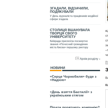
ЗГАДАЛИ, ВІДЗАЧИЛИ,
ПОДЯКУВАЛИ
У День журналіста працівників медійної
сфери згадала
СТОЛИЦЯ ВШАНУВАЛА
в
ТВОРЦЯ СВОГО
с
УНІВЕРСИТЕТУ
с
Київрада присвоїла посмертно
звання «Почесний громадянин
з
міста Києва» першому ректору
«
ч
Архів розділу »
НОВИНИ
«Серце Чорнобиля» буде з
В
«Надією»
К
«День взяття Бастилії» з
українським стягом
Пірати порятують компанію?