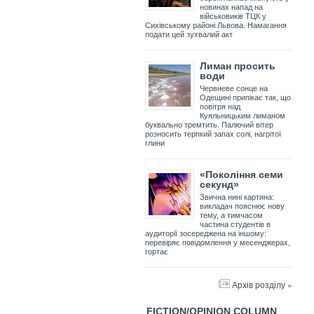
новинах напад на
військовиків ТЦК у
Сихівському районі Львова. Намагання
подати цей зухвалий акт
Лиман просить
води
Червневе сонце на
Одещині припікає так, що
повітря над
Куяльницьким лиманом
буквально тремтить. Палючий вітер
розносить терпкий запах солі, нагрітої
глини
«Покоління семи
секунд»
Звична нині картина:
викладач пояснює нову
тему, а тимчасом
частина студентів в
аудиторії зосереджена на іншому:
перевіряє повідомлення у месенджерах,
гортає
Архів розділу »
FICTION/OPINION COLUMN