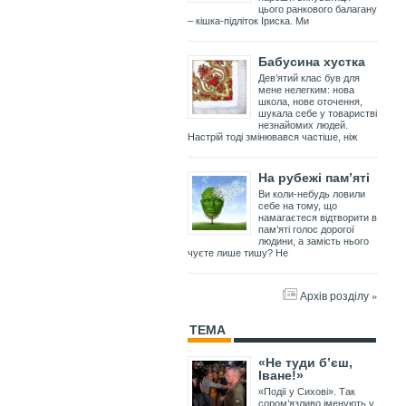
цього ранкового балагану
– кішка-підліток Іриска. Ми
Бабусина хустка
Дев’ятий клас був для
мене нелегким: нова
школа, нове оточення,
шукала себе у товаристві
незнайомих людей.
Настрій тоді змінювався частіше, ніж
На рубежі пам’яті
Ви коли-небудь ловили
себе на тому, що
намагаєтеся відтворити в
пам’яті голос дорогої
людини, а замість нього
чуєте лише тишу? Не
Архів розділу »
ТЕМА
«Не туди б’єш,
Іване!»
«Події у Сихові». Так
сором’язливо іменують у