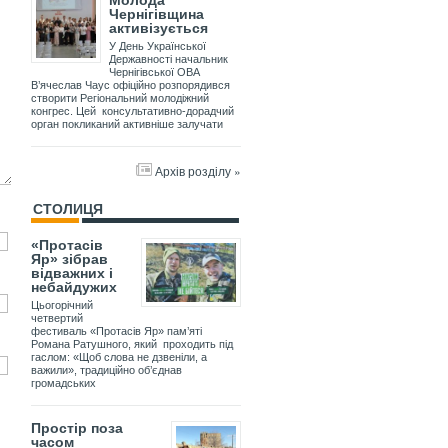
Молода
Чернігівщина
активізується
У День Української
Державності начальник
Чернігівської ОВА
В’ячеслав Чаус офіційно розпорядився
створити Регіональний молодіжний
конгрес. Цей консультативно-дорадчий
орган покликаний активніше залучати
Архів розділу »
СТОЛИЦЯ
«Протасів
Яр» зібрав
відважних і
небайдужих
Цьогорічний
четвертий
фестиваль «Протасів Яр» пам’яті
Романа Ратушного, який проходить під
гаслом: «Щоб слова не дзвеніли, а
важили», традиційно об’єднав
громадських
Простір поза
часом