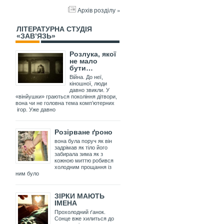
Архів розділу »
ЛІТЕРАТУРНА СТУДІЯ
«ЗАВ’ЯЗЬ»
Розлука, якої
не мало
бути…
Війна. До неї,
кіношної, люди
давно звикли. У
«вінйушки» граються покоління дітвори,
вона чи не головна тема комп’ютерних
ігор. Уже давно
Розірване ґроно
вона була поруч як він
задрімав як тіло його
забирала зима як з
кожною миттю робився
холодним прощання із
ним було
ЗІРКИ МАЮТЬ
ІМЕНА
Прохолодний ґанок.
Сонце вже хилиться до