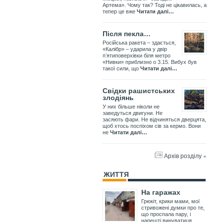
Артема». Чому так? Тоді не цікавилась, а
тепер це вже
Читати далі…
Після пекла…
Російська ракета – здається,
«Калібр» – ударила у двір
пʼятиповерхівки біля метро
«Нивки» приблизно о 3.15. Вибух був
такої сили, що
Читати далі…
Свідки рашистських
злодіянь
У них більше ніколи не
заведуться двигуни. Не
засяють фари. Не відчиняться дверцята,
щоб хтось поспіхом сів за кермо. Вони
не
Читати далі…
Архів розділу »
ЖИТТЯ
На гаражах
Грюкіт, крики мами, мої
стривожені думки про те,
що проспала пару, і
нарешті винуватиця