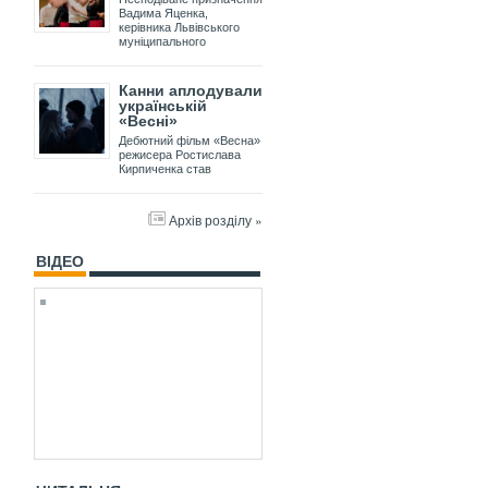
Вадима Яценка,
керівника Львівського
муніципального
Канни аплодували
українській
«Весні»
Дебютний фільм «Весна»
режисера Ростислава
Кирпиченка став
Архів розділу »
ВІДЕО