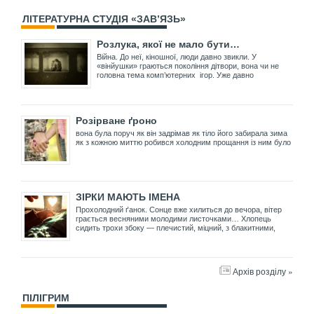
ЛІТЕРАТУРНА СТУДІЯ «ЗАВ’ЯЗЬ»
Розлука, якої не мало бути…
Війна. До неї, кіношної, люди давно звикли. У
«вінйушки» граються покоління дітвори, вона чи не
головна тема комп’ютерних ігор. Уже давно
Розірване ґроно
вона була поруч як він задрімав як тіло його забирала зима
як з кожною миттю робився холодним прощання із ним було
ЗІРКИ МАЮТЬ ІМЕНА
Прохолодний ґанок. Сонце вже хилиться до вечора, вітер
грається весняними молодими листочками… Хлопець
сидить трохи збоку — плечистий, міцний, з блакитними,
Архів розділу »
ПІЛІГРИМ