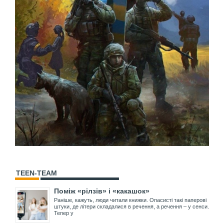
TEEN-TEAM
Поміж «рілзів» і «какашок»
Раніше, кажуть, люди читали книжки. Опасисті такі паперові
штуки, де літери складалися в речення, а речення – у сенси.
Тепер у