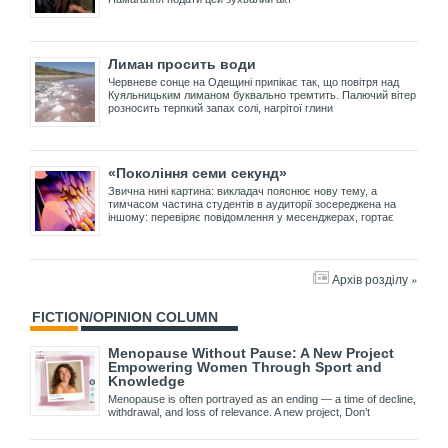
Лиман просить води
Червневе сонце на Одещині припікає так, що повітря над
Куяльницьким лиманом буквально тремтить. Палючий вітер
розносить терпкий запах солі, нагрітої глини
«Покоління семи секунд»
Звична нині картина: викладач пояснює нову тему, а
тимчасом частина студентів в аудиторії зосереджена на
іншому: перевіряє повідомлення у месенджерах, гортає
Архів розділу »
FICTION/OPINION COLUMN
Menopause Without Pause: A New Project
Empowering Women Through Sport and
Knowledge
Menopause is often portrayed as an ending — a time of decline,
withdrawal, and loss of relevance. A new project, Don’t