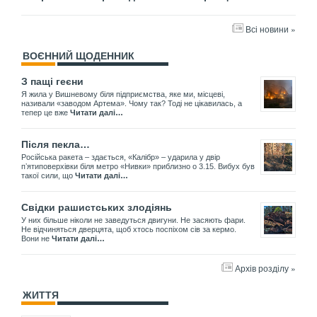
Всі новини »
ВОЄННИЙ ЩОДЕННИК
З пащі геєни
Я жила у Вишневому біля підприємства, яке ми, місцеві,
називали «заводом Артема». Чому так? Тоді не цікавилась, а
тепер це вже
Читати далі…
Після пекла…
Російська ракета – здається, «Калібр» – ударила у двір
пʼятиповерхівки біля метро «Нивки» приблизно о 3.15. Вибух був
такої сили, що
Читати далі…
Свідки рашистських злодіянь
У них більше ніколи не заведуться двигуни. Не засяють фари.
Не відчиняться дверцята, щоб хтось поспіхом сів за кермо.
Вони не
Читати далі…
Архів розділу »
ЖИТТЯ