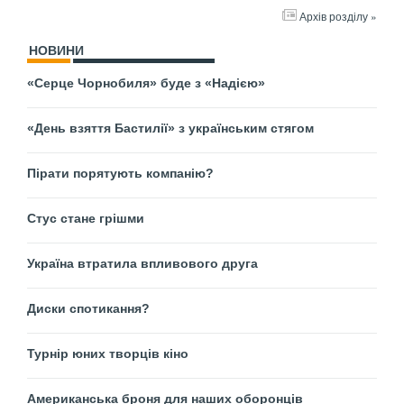
Архів розділу »
НОВИНИ
«Серце Чорнобиля» буде з «Надією»
«День взяття Бастилії» з українським стягом
Пірати порятують компанію?
Стус стане грішми
Україна втратила впливового друга
Диски спотикання?
Турнір юних творців кіно
Американська броня для наших оборонців