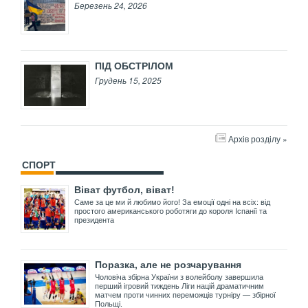
Березень 24, 2026
ПІД ОБСТРІЛОМ
Грудень 15, 2025
Архів розділу »
СПОРТ
Віват футбол, віват!
Саме за це ми й любимо його! За емоції одні на всіх: від
простого американського роботяги до короля Іспанії та
президента
Поразка, але не розчарування
Чоловіча збірна України з волейболу завершила
перший ігровий тиждень Ліги націй драматичним
матчем проти чинних переможців турніру — збірної
Польщі.