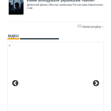
Канни аплодували українській «Весні»
Дебютний фільм «Весна» режисера Ростислава Кирпиченка
став
Архів розділу »
ВІДЕО