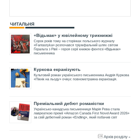
ЧИТАЛЬНЯ
«Відьмак» у ювілейному трикнижжі
Сорок років тому на сторінках польського журналу
«Fantastyka» розпочався тріумфальний шлях світом
Ґеральта з Рівії – героя серії книжок-фентезі «Відьмак»
письменника
Куркова екранізують
Культовий роман українського письменника Андрія Куркова
«Пікнік на льоду» очікує повнометражна екранізація.
Преміальний дебют романістки
Українсько-канадська письменниця Марія Рева стала
лавреаткою премії «Amazon Canada First Novel Award 2026»
за свій дебютний роман «Endling», який побачив світ
Архів розділу »