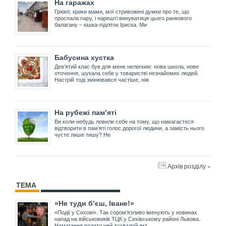
На гаражах
Грюкіт, крики мами, мої стривожені думки про те, що
проспала пару, і нарешті винуватиця цього ранкового
балагану – кішка-підліток Іриска. Ми
Бабусина хустка
Дев’ятий клас був для мене нелегким: нова школа, нове
оточення, шукала себе у товаристві незнайомих людей.
Настрій тоді змінювався частіше, ніж
На рубежі пам’яті
Ви коли-небудь ловили себе на тому, що намагаєтеся
відтворити в пам’яті голос дорогої людини, а замість нього
чуєте лише тишу? Не
Архів розділу »
ТЕМА
«Не туди б’єш, Іване!»
«Події у Сихові». Так сором’язливо іменують у новинах
напад на військовиків ТЦК у Сихівському районі Львова.
Намагання подати цей зухвалий акт