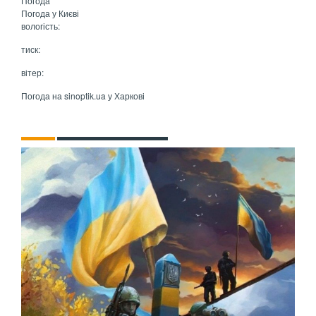
Погода
Погода у
Києві
вологість:
тиск:
вітер:
Погода на
sinoptik.ua
у Харкові