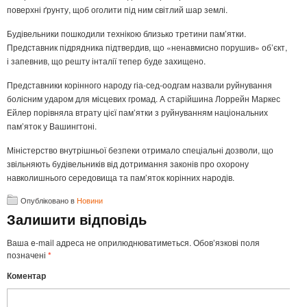
поверхні ґрунту, щоб оголити під ним світлий шар землі.
Будівельники пошкодили технікою близько третини пам’ятки.
Представник підрядника підтвердив, що «ненавмисно порушив» об’єкт,
і запевнив, що решту інталії тепер буде захищено.
Представники корінного народу гіа-сед-оодгам назвали руйнування
болісним ударом для місцевих громад. А старійшина Лоррейн Маркес
Ейлер порівняла втрату цієї пам’ятки з руйнуванням національних
пам’яток у Вашингтоні.
Міністерство внутрішньої безпеки отримало спеціальні дозволи, що
звільняють будівельників від дотримання законів про охорону
навколишнього середовища та пам’яток корінних народів.
Опубліковано в
Новини
Залишити відповідь
Ваша e-mail адреса не оприлюднюватиметься.
Обов’язкові поля
позначені
*
Коментар