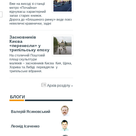
Вже на виході зі станції
метро «Почайна»
відчуваєш характерний
запах старих книжок.
Дорога до «блошиного ринку» веде повз
невеличкі крамнички, задні
Засновників
Києва
«перенесли» у
трипільську епоху
На столичній Поштовій
площі скульптури
малюків – засновників Києва Кия, Щека,
Хорива та Либіді перевдягли у
трипільське вбрання.
Архів розділу »
БЛОГИ
Валерій Ясиновський
Леонід Ісаченко