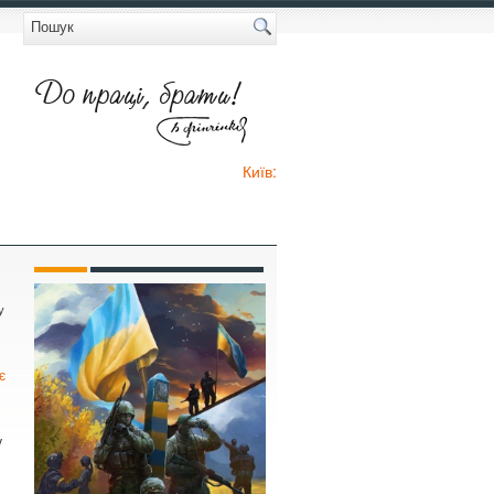
Київ:
у
є
у