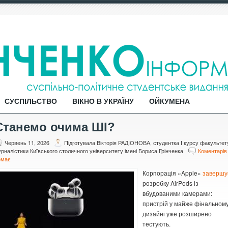
СУСПІЛЬСТВО
ВІКНО В УКРАЇНУ
ОЙКУМЕНА
Станемо очима ШІ?
Червень 11, 2026
Підготувала Вікторія РАДІОНОВА, студентка І курсу факультет
рналістики Київського столичного університету імені Бориса Грінченка
Коментарів
емає
Корпорація «Apple»
завершу
розробку AirPods із
вбудованими камерами:
пристрій у майже фінальном
дизайні уже розширено
тестують.