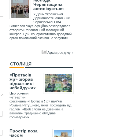
Молода
Чернігівщина
активізується
У День Української
Державності начальник
Чернігівської ОВА
В’ячеслав Чаус офіційно розпорядився
створити Регіональний молодіжний
конгрес. Цей консультативно-дорадчий
орган покликаний активніше залучати
Архів розділу »
СТОЛИЦЯ
«Протасів
Яр» зібрав
відважних і
небайдужих
Цьогорічний
четвертий
фестиваль «Протасів Яр» пам’яті
Романа Ратушного, який проходить під
гаслом: «Щоб слова не дзвеніли, а
важили», традиційно об’єднав
громадських
Простір поза
часом