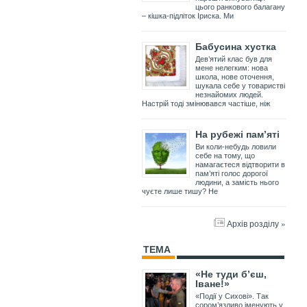
цього ранкового балагану
– кішка-підліток Іриска. Ми
Бабусина хустка
Дев’ятий клас був для
мене нелегким: нова
школа, нове оточення,
шукала себе у товаристві
незнайомих людей.
Настрій тоді змінювався частіше, ніж
На рубежі пам’яті
Ви коли-небудь ловили
себе на тому, що
намагаєтеся відтворити в
пам’яті голос дорогої
людини, а замість нього
чуєте лише тишу? Не
Архів розділу »
ТЕМА
«Не туди б’єш,
Іване!»
«Події у Сихові». Так
сором’язливо іменують у