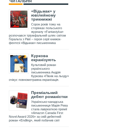
ЧИТАЛЬНЯ
«Відьмак» у
ювілейному
трикнижжі
Сорок років тому на
сторінках польського
журналу «Fantastyka»
розпочався тріумфальний шлях світом
Ґеральта з Рівії – героя серії книжок-
фентезі «Відьмак» письменника
Куркова
екранізують
Культовий роман
українського
письменника Андрія
Куркова «Пікнік на льоду»
очікує повнометражна екранізація.
Преміальний
дебют романістки
Українсько-канадська
письменниця Марія Рева
стала лавреаткою премії
«Amazon Canada First
Novel Award 2026» за свій дебютний
роман «Endling», який побачив світ