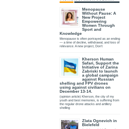
Menopause
Without Pause: A
New Project
Empowering
Women Through
Sport and
Knowledge
Menopause is often portrayed as an ending
— a time of decline, withdrawal, and loss of
relevance. A new project, Don’t
Kherson Human
Safari, Support the
Initiative of Zarina
Zabriski to launch
a global campaign
against Russian
shelling and FPV drones
using against civilians on
December 13-14.
(opinion article) Kherson, the city of my
youth and best memories, is suffering from
the regular drone attacks and artillery
shelling
Zlata Ognevich in
Bielefeld