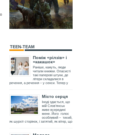
то
TEEN-TEAM
Поміж «рілзів» і
«какашок»
Раніше, кажуть, люди
читали книжки. Опасисті
такі паперові штуки, де
літери складалися в
речення, а речення – у сенси. Тепер у
Місто серця
Іноді здається, що
мій Слов’янськ
живе всередині
мене. Його голос
особливий – тихий,
як шурхіт сторінок, і затятий, як вітер, що