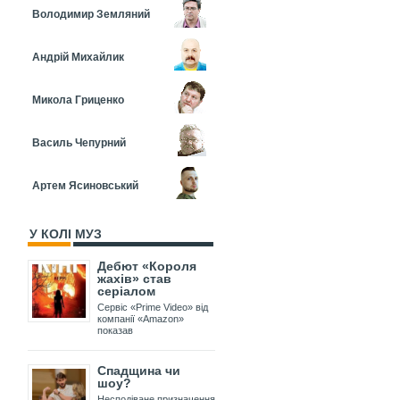
Володимир Земляний
Андрій Михайлик
Микола Гриценко
Василь Чепурний
Артем Ясиновський
У КОЛІ МУЗ
Дебют «Короля
жахів» став
серіалом
Сервіс «Prime Video» від
компанії «Amazon»
показав
Спадщина чи
шоу?
Несподіване призначення