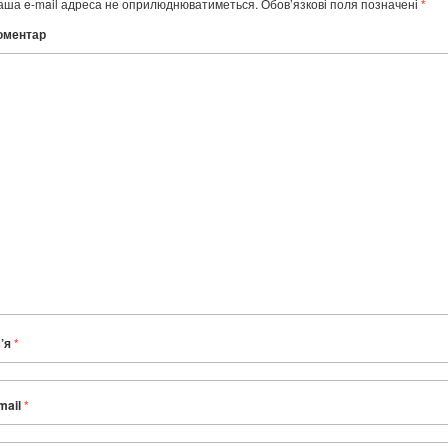
аша e-mail адреса не оприлюднюватиметься.
Обов’язкові поля позначені
*
оментар
м’я
*
mail
*