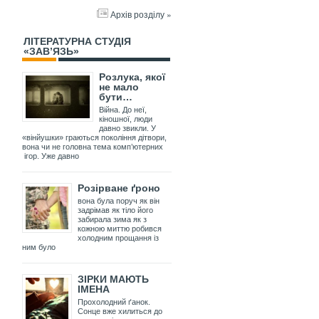
Архів розділу »
ЛІТЕРАТУРНА СТУДІЯ
«ЗАВ’ЯЗЬ»
Розлука, якої
не мало
бути…
Війна. До неї,
кіношної, люди
давно звикли. У
«вінйушки» граються покоління дітвори,
вона чи не головна тема комп’ютерних
ігор. Уже давно
Розірване ґроно
вона була поруч як він
задрімав як тіло його
забирала зима як з
кожною миттю робився
холодним прощання із
ним було
ЗІРКИ МАЮТЬ
ІМЕНА
Прохолодний ґанок.
Сонце вже хилиться до