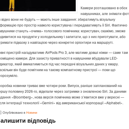
Камери розташовано в обох
навушниках, але знімати фо
и відео вони не будуть — мають інше завдання: збиратимуть візуальну
нформацію про простір навколо користувача і передаватимуть її Siri. Фактично
авушники стануть «очима» голосового помічника: користувач, скажімо, зможе
одивитися на продукти у холодильнику і запитати, що з них приготувати, або
тримати підказку з навігацією через конкретні орієнтири на маршруті.
овні пристрій нагадуватиме AirPods Pro 3, але матиме довші ніжки — саме там
озміщено камери. Для захисту приватності в навушники вбудували LED-
ндикатор, який вмикатиметься під час передачі візуальних даних у хмару.
аскільки він буде помітним на такому компактному пристрої — поки що
езрозуміло.
озробка новинки триває вже чотири роки. Випуск, раніше запланований на
ершу половину 2026-го, відклали через затримки з оновленою Siri. За даними
идання «Bloomberg», нова версія помічника може з’явитися вже у вересні —
ісля інтеграції технології «Gemini» від американської корпорації «Alphabet».
Опубліковано в
Новини
Залишити відповідь