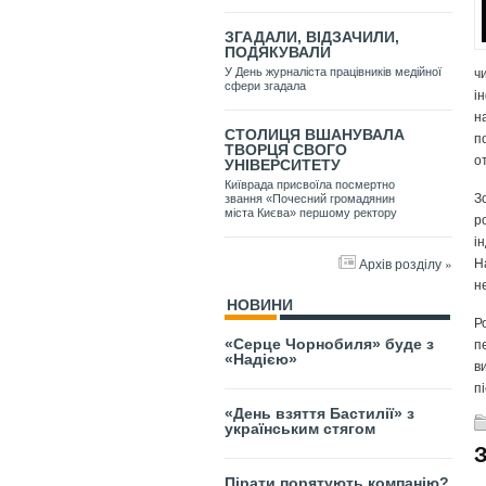
ЗГАДАЛИ, ВІДЗАЧИЛИ,
ПОДЯКУВАЛИ
ч
У День журналіста працівників медійної
сфери згадала
і
н
СТОЛИЦЯ ВШАНУВАЛА
п
ТВОРЦЯ СВОГО
о
УНІВЕРСИТЕТУ
Київрада присвоїла посмертно
З
звання «Почесний громадянин
міста Києва» першому ректору
р
і
Н
Архів розділу »
н
НОВИНИ
Р
п
«Серце Чорнобиля» буде з
«Надією»
в
п
«День взяття Бастилії» з
українським стягом
Пірати порятують компанію?