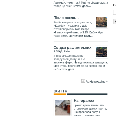
Артема». Чому так? Тоді не цікавилась, а
С
тепер це вже
Читати далі…
Після пекла…
Російська ракета – здається,
«Калібр» – ударила у двір
пʼятиповерхівки біля метро
«Нивки» приблизно о 3.15. Вибух був
такої сили, що
Читати далі…
Свідки рашистських
злодіянь
У них більше ніколи не
заведуться двигуни. Не
засяють фари. Не відчиняться дверцята,
щоб хтось поспіхом сів за кермо. Вони
не
Читати далі…
Архів розділу »
ЖИТТЯ
На гаражах
Грюкіт, крики мами, мої
стривожені думки про те,
що проспала пару, і
нарешті винуватиця