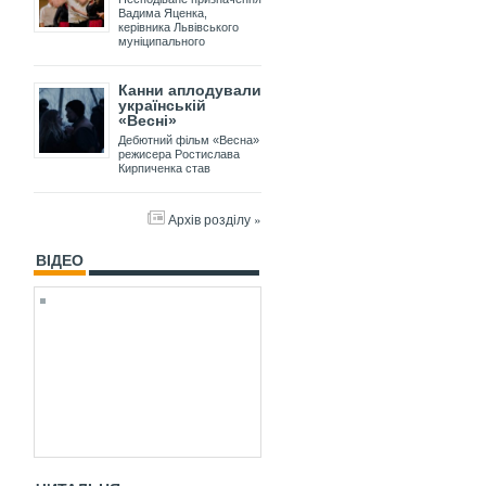
Вадима Яценка,
керівника Львівського
муніципального
Канни аплодували
українській
«Весні»
Дебютний фільм «Весна»
режисера Ростислава
Кирпиченка став
Архів розділу »
ВІДЕО