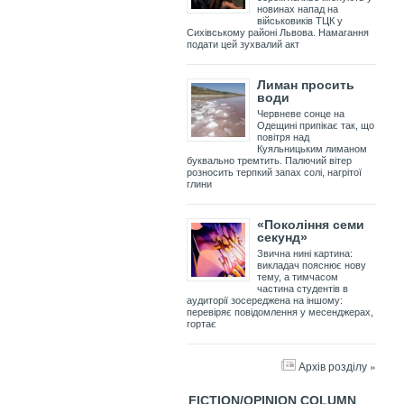
новинах напад на
військовиків ТЦК у
Сихівському районі Львова. Намагання
подати цей зухвалий акт
Лиман просить
води
Червневе сонце на
Одещині припікає так, що
повітря над
Куяльницьким лиманом
буквально тремтить. Палючий вітер
розносить терпкий запах солі, нагрітої
глини
«Покоління семи
секунд»
Звична нині картина:
викладач пояснює нову
тему, а тимчасом
частина студентів в
аудиторії зосереджена на іншому:
перевіряє повідомлення у месенджерах,
гортає
Архів розділу »
FICTION/OPINION COLUMN