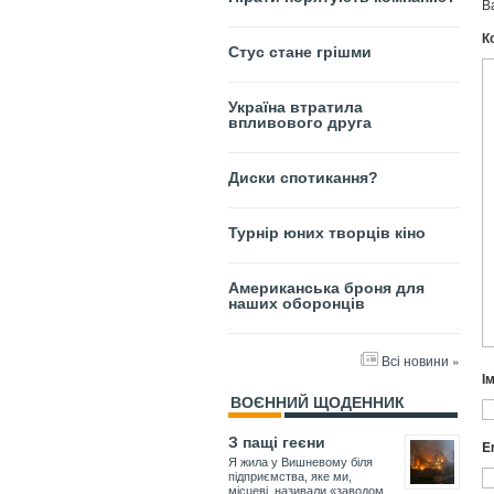
В
К
Стус стане грішми
Україна втратила
впливового друга
Диски спотикання?
Турнір юних творців кіно
Американська броня для
наших оборонців
Всі новини »
І
ВОЄННИЙ ЩОДЕННИК
З пащі геєни
E
Я жила у Вишневому біля
підприємства, яке ми,
місцеві, називали «заводом