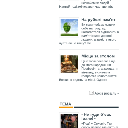
незнайомих людей.
Настрій тоді змінювався частіше, ніж
На рубежі пам’яті
Ви коли-небудь ловили
себе на тому, що
намагаєтеся відтворити в
пам’яті голос дорогої
людини, а замість нього
чуєте лише тишу? Не
Місце за столом
Ця історія почалася ще
до мого народження.
Професія тата захищати
вітчизну, визначила
географію нашого життя.
Вояки не сидять на місці. Одного
Архів розділу »
ТЕМА
«Не туди б’єш,
Іване!»
«Події у Сихові». Так
сором’язливо іменують у