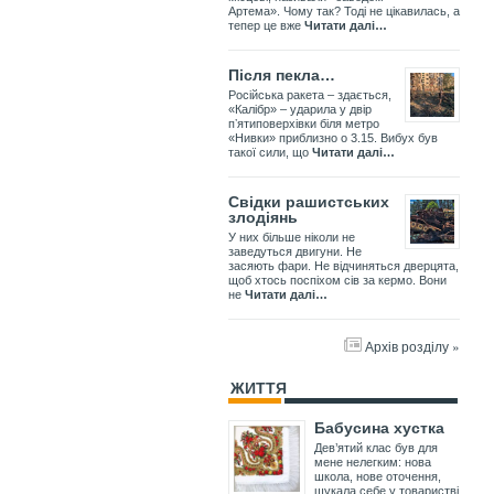
Артема». Чому так? Тоді не цікавилась, а
тепер це вже
Читати далі…
Після пекла…
Російська ракета – здається,
«Калібр» – ударила у двір
пʼятиповерхівки біля метро
«Нивки» приблизно о 3.15. Вибух був
такої сили, що
Читати далі…
Свідки рашистських
злодіянь
У них більше ніколи не
заведуться двигуни. Не
засяють фари. Не відчиняться дверцята,
щоб хтось поспіхом сів за кермо. Вони
не
Читати далі…
Архів розділу »
ЖИТТЯ
Бабусина хустка
Дев’ятий клас був для
мене нелегким: нова
школа, нове оточення,
шукала себе у товаристві