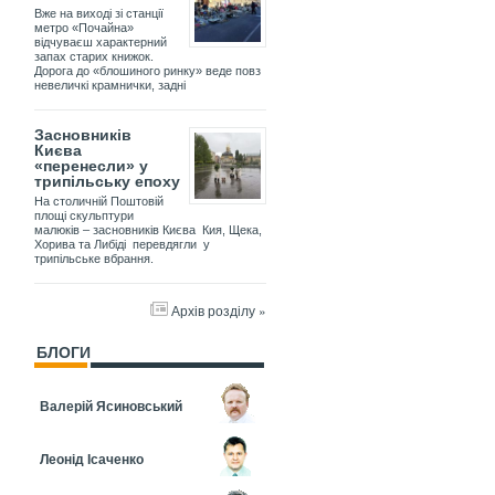
Вже на виході зі станції
метро «Почайна»
відчуваєш характерний
запах старих книжок.
Дорога до «блошиного ринку» веде повз
невеличкі крамнички, задні
Засновників
Києва
«перенесли» у
трипільську епоху
На столичній Поштовій
площі скульптури
малюків – засновників Києва Кия, Щека,
Хорива та Либіді перевдягли у
трипільське вбрання.
Архів розділу »
БЛОГИ
Валерій Ясиновський
Леонід Ісаченко