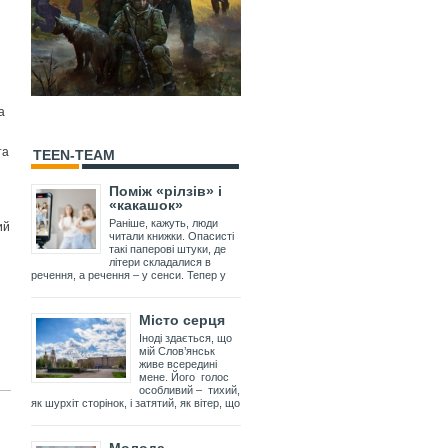
а
та
TEEN-TEAM
Поміж «рілзів» і
«какашок»
ий
Раніше, кажуть, люди
читали книжки. Опасисті
такі паперові штуки, де
літери складалися в
речення, а речення – у сенси. Тепер у
Місто серця
Іноді здається, що
мій Слов’янськ
живе всередині
мене. Його голос
особливий – тихий,
як шурхіт сторінок, і затятий, як вітер, що