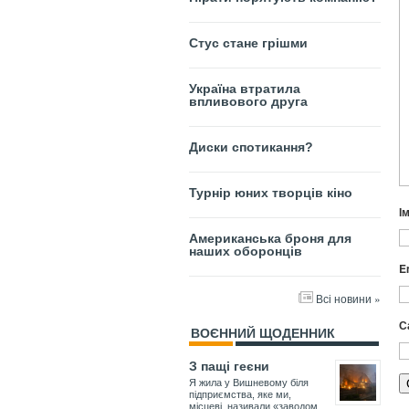
Стус стане грішми
Україна втратила
впливового друга
Диски спотикання?
Турнір юних творців кіно
І
Американська броня для
наших оборонців
E
Всі новини »
С
ВОЄННИЙ ЩОДЕННИК
З пащі геєни
Я жила у Вишневому біля
підприємства, яке ми,
місцеві, називали «заводом