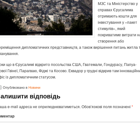
МЗС та Міністерство у
справах Єрусалима
отримають кошти для
інвестування у «пакет
стимулів», який
покриватиме витрати н
створення або
ереміщення дипломатичних представництв, а також вирішення питань житла 
ланування.
оки що в Єрусалимі відкрито посольства США, Гватемали, Гондурасу, Папуа-
ової Гвінеї, Парагваю, Фіджі та Косово. Еквадор у грудні відкрив там інноваційн
фіс із дипломатичним статусом.
Опубліковано в
Новини
Залишити відповідь
аша e-mail адреса не оприлюднюватиметься.
Обов’язкові поля позначені
*
оментар