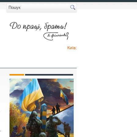
Київ:
о
.