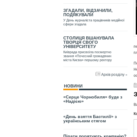
ЗГАДАЛИ, ВІДЗАЧИЛИ,
ПОДЯКУВАЛИ
У День журналіста працівників медійної
сфери згадала
СТОЛИЦЯ ВШАНУВАЛА
ТВОРЦЯ СВОГО
п
УНІВЕРСИТЕТУ
п
Київрада присвоїла посмертно
звання «Почесний громадянин
міста Києва» першому ректору
П
Н
Архів розділу »
о
НОВИНИ
«Серце Чорнобиля» буде з
«Надією»
В
К
«День взяття Бастилії» з
українським стягом
Пірати порятують компанію?