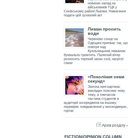
новинах напад на
військовиків ТЦК у
Сихівському районі Львова. Намагання
подати цей зухвалий акт
Лиман просить
води
Червневе сонце на
Одещині припікає так, що
повітря над
Куяльницьким лиманом
буквально тремтить. Палючий вітер
розносить терпкий запах солі, нагрітої
глини
«Покоління семи
секунд»
Звична нині картина:
викладач пояснює нову
тему, а тимчасом
частина студентів в
аудиторії зосереджена на іншому:
перевіряє повідомлення у месенджерах,
гортає
Архів розділу »
FICTION/OPINION COLUMN