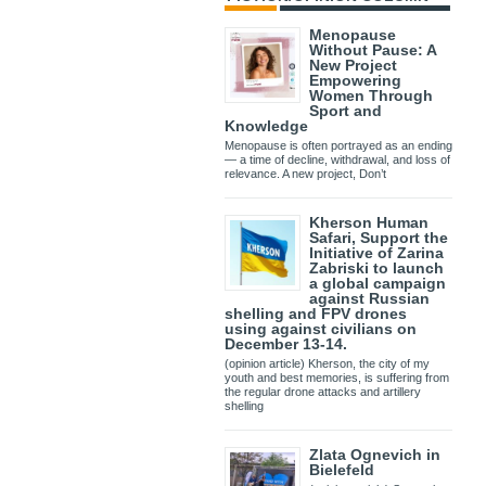
Menopause
Without Pause: A
New Project
Empowering
Women Through
Sport and
Knowledge
Menopause is often portrayed as an ending
— a time of decline, withdrawal, and loss of
relevance. A new project, Don’t
Kherson Human
Safari, Support the
Initiative of Zarina
Zabriski to launch
a global campaign
against Russian
shelling and FPV drones
using against civilians on
December 13-14.
(opinion article) Kherson, the city of my
youth and best memories, is suffering from
the regular drone attacks and artillery
shelling
Zlata Ognevich in
Bielefeld