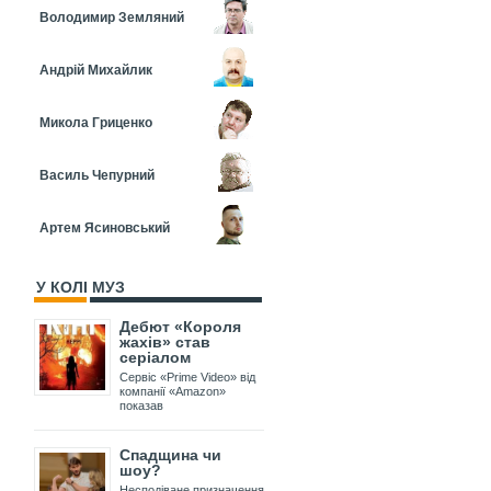
Володимир Земляний
Андрій Михайлик
Микола Гриценко
Василь Чепурний
Артем Ясиновський
У КОЛІ МУЗ
Дебют «Короля
жахів» став
серіалом
Сервіс «Prime Video» від
компанії «Amazon»
показав
Спадщина чи
шоу?
Несподіване призначення