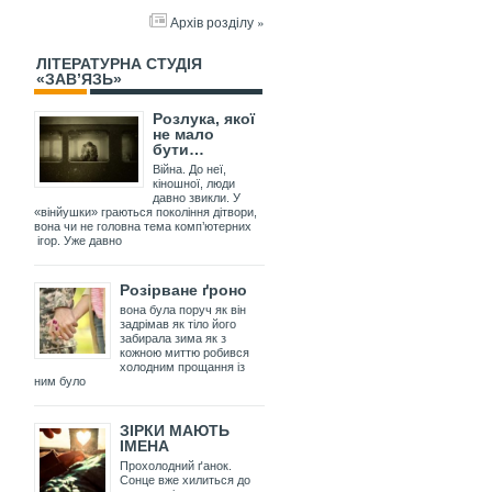
Архів розділу »
ЛІТЕРАТУРНА СТУДІЯ
«ЗАВ’ЯЗЬ»
Розлука, якої
не мало
бути…
Війна. До неї,
кіношної, люди
давно звикли. У
«вінйушки» граються покоління дітвори,
вона чи не головна тема комп’ютерних
ігор. Уже давно
Розірване ґроно
вона була поруч як він
задрімав як тіло його
забирала зима як з
кожною миттю робився
холодним прощання із
ним було
ЗІРКИ МАЮТЬ
ІМЕНА
Прохолодний ґанок.
Сонце вже хилиться до