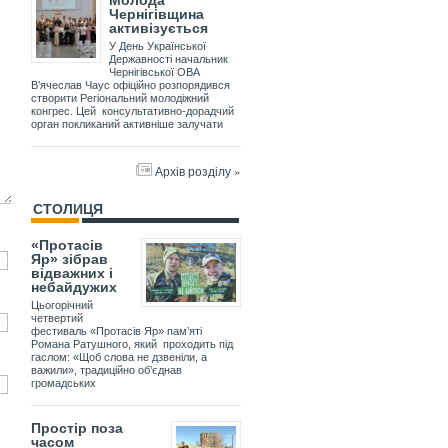
Молода
Чернігівщина
активізується
У День Української
Державності начальник
Чернігівської ОВА
В’ячеслав Чаус офіційно розпорядився
створити Регіональний молодіжний
конгрес. Цей консультативно-дорадчий
орган покликаний активніше залучати
Архів розділу »
СТОЛИЦЯ
«Протасів
Яр» зібрав
відважних і
небайдужих
Цьогорічний
четвертий
фестиваль «Протасів Яр» пам’яті
Романа Ратушного, який проходить під
гаслом: «Щоб слова не дзвеніли, а
важили», традиційно об’єднав
громадських
Простір поза
часом