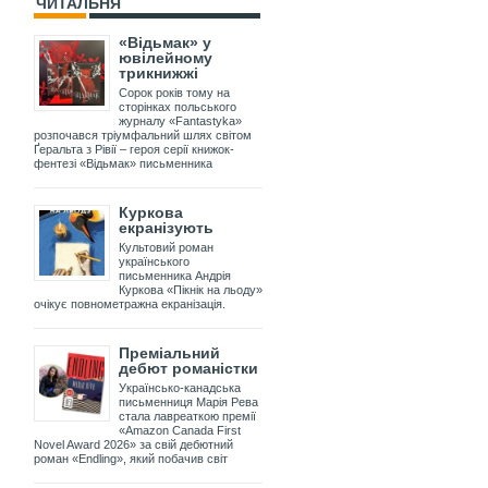
ЧИТАЛЬНЯ
«Відьмак» у
ювілейному
трикнижжі
Сорок років тому на
сторінках польського
журналу «Fantastyka»
розпочався тріумфальний шлях світом
Ґеральта з Рівії – героя серії книжок-
фентезі «Відьмак» письменника
Куркова
екранізують
Культовий роман
українського
письменника Андрія
Куркова «Пікнік на льоду»
очікує повнометражна екранізація.
Преміальний
дебют романістки
Українсько-канадська
письменниця Марія Рева
стала лавреаткою премії
«Amazon Canada First
Novel Award 2026» за свій дебютний
роман «Endling», який побачив світ