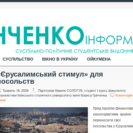
СУСПІЛЬСТВО
ВІКНО В УКРАЇНУ
ОЙКУМЕНА
«Єрусалимський стимул» для
посольств
Травень 18, 2026
Підготував Кирило СОЛОГУБ, студент І курсу факультету
рналістики Київського столичного університету імені Бориса Грінченка
Коментарів
емає
Уряд Ізраїлю фінансов
заохочуватиме країни
переносити свої
посольства у Єрусалим