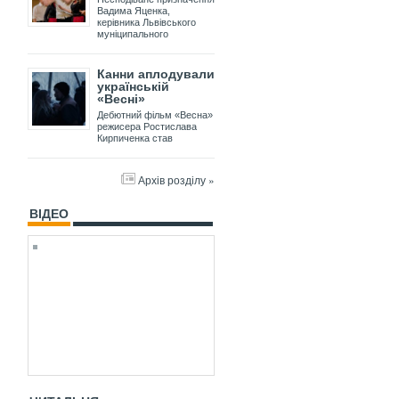
Вадима Яценка,
керівника Львівського
муніципального
Канни аплодували
українській
«Весні»
Дебютний фільм «Весна»
режисера Ростислава
Кирпиченка став
Архів розділу »
ВІДЕО