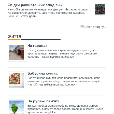
Свідки рашистських злодіянь
У них більше ніколи не заведуться двигуни. Не засяють фари.
Не відчиняться дверцята, щоб хтось поспіхом сів за кермо.
Вони не
Читати далі…
Архів розділу »
ЖИТТЯ
На гаражах
Грюкіт, крики мами, мої стривожені думки про те, що
проспала пару, і нарешті винуватиця цього ранкового
балагану – кішка-підліток Іриска. Ми
Бабусина хустка
Дев’ятий клас був для мене нелегким: нова школа, нове
оточення, шукала себе у товаристві незнайомих людей.
Настрій тоді змінювався частіше, ніж
На рубежі пам’яті
Ви коли-небудь ловили себе на тому, що намагаєтеся
відтворити в пам’яті голос дорогої людини, а замість нього
чуєте лише тишу? Не