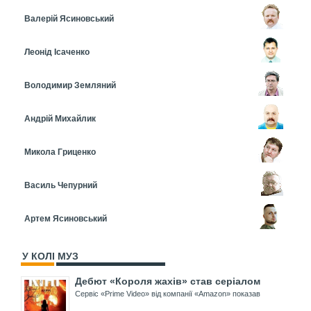
Валерій Ясиновський
Леонід Ісаченко
Володимир Земляний
Андрій Михайлик
Микола Гриценко
Василь Чепурний
Артем Ясиновський
У КОЛІ МУЗ
Дебют «Короля жахів» став серіалом
Сервіс «Prime Video» від компанії «Amazon» показав