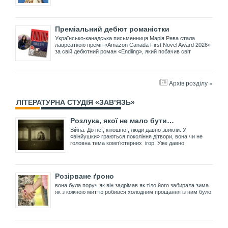
Преміальний дебют романістки
Українсько-канадська письменниця Марія Рева стала
лавреаткою премії «Amazon Canada First Novel Award 2026»
за свій дебютний роман «Endling», який побачив світ
Архів розділу »
ЛІТЕРАТУРНА СТУДІЯ «ЗАВ’ЯЗЬ»
Розлука, якої не мало бути…
Війна. До неї, кіношної, люди давно звикли. У
«вінйушки» граються покоління дітвори, вона чи не
головна тема комп’ютерних ігор. Уже давно
Розірване ґроно
вона була поруч як він задрімав як тіло його забирала зима
як з кожною миттю робився холодним прощання із ним було