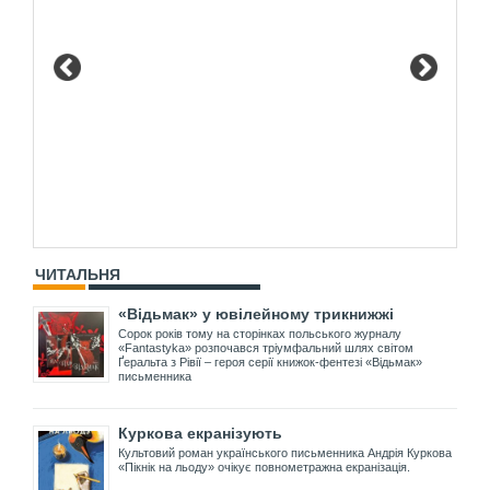
ЧИТАЛЬНЯ
«Відьмак» у ювілейному трикнижжі
Сорок років тому на сторінках польського журналу
«Fantastyka» розпочався тріумфальний шлях світом
Ґеральта з Рівії – героя серії книжок-фентезі «Відьмак»
письменника
Куркова екранізують
Культовий роман українського письменника Андрія Куркова
«Пікнік на льоду» очікує повнометражна екранізація.