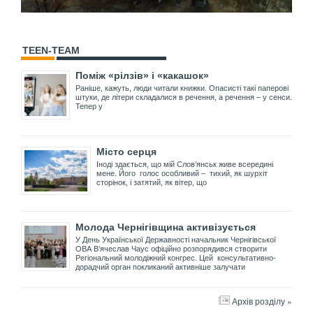
TEEN-TEAM
Поміж «рілзів» і «какашок»
Раніше, кажуть, люди читали книжки. Опасисті такі паперові
штуки, де літери складалися в речення, а речення – у сенси.
Тепер у
Місто серця
Іноді здається, що мій Слов’янськ живе всередині
мене. Його голос особливий – тихий, як шурхіт
сторінок, і затятий, як вітер, що
Молода Чернігівщина активізується
У День Української Державності начальник Чернігівської
ОВА В’ячеслав Чаус офіційно розпорядився створити
Регіональний молодіжний конгрес. Цей консультативно-
дорадчий орган покликаний активніше залучати
Архів розділу »