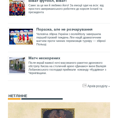
Віват футбол, віват!
Саме за це ми й любимо його! За емоції одні на всіх: від
простого американського роботяги до короля Іспанії та
президента
Поразка, але не розчарування
Чоловіча збірна України з волейболу завершила
перший ігровий тиждень Ліги націй драматичним
матчем проти чинних переможців турніру — збірної
Польщі.
Матч нескорених
Після вкрай важкої ночі масованого ракетно-дронового
обстрілу Києва на столичній арені «Динамо» імені Валерія
Лобановського господарі приймали команду «Кудрівка» з
Чернігівщини.
Архів розділу »
НЕТЛІННЕ