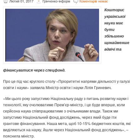
Лютий 01, 2017
Грінченко-інформ
Коментарів немає
Кошторис
української
науки має
бути
збільшено
щонайменше
вдвічі та
фінансуватися через спецфонд.
Про це під час круглого столу «Пріоритетні напрями діяльності у галузі
освіти і науки» заявила Міністр освіти і науки Лілія Гриневич.
«Ми цього року запустимо Національну раду з питань розвитку науки і
технології, яку очолюватиме Прем’єр-міністр, і це буде вперше, коли
серйозна наука співпрацюватиме з очільниками влади. Також ми
запустимо Національний фонд досліджень, через який буде іти
грантове фінансування. Наша мета, щоб 10-15% бюджетних коштів, які
виділяються на науку, йшли через Національний фонд досліджень», –
пояснила міністр.