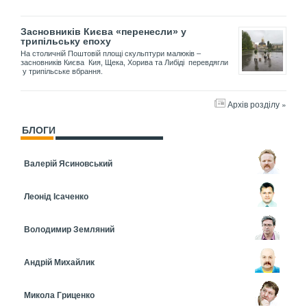
Засновників Києва «перенесли» у
трипільську епоху
На столичній Поштовій площі скульптури малюків –
засновників Києва Кия, Щека, Хорива та Либіді перевдягли
у трипільське вбрання.
Архів розділу »
БЛОГИ
Валерій Ясиновський
Леонід Ісаченко
Володимир Земляний
Андрій Михайлик
Микола Гриценко