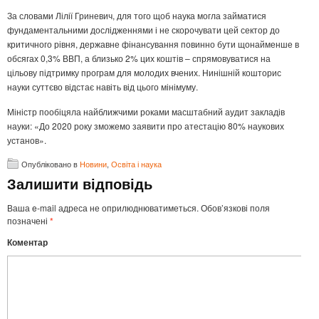
За словами Лілії Гриневич, для того щоб наука могла займатися
фундаментальними дослідженнями і не скорочувати цей сектор до
критичного рівня, державне фінансування повинно бути щонайменше в
обсягах 0,3% ВВП, а близько 2% цих коштів – спрямовуватися на
цільову підтримку програм для молодих вчених. Нинішній кошторис
науки суттєво відстає навіть від цього мінімуму.
Міністр пообіцяла найближчими роками масштабний аудит закладів
науки: «До 2020 року зможемо заявити про атестацію 80% наукових
установ».
Опубліковано в
Новини
,
Освіта і наука
Залишити відповідь
Ваша e-mail адреса не оприлюднюватиметься.
Обов’язкові поля
позначені
*
Коментар