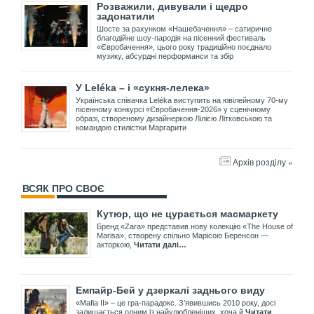
Розважили, дивували і щедро
задонатили
Шосте за рахунком «Нашебачення» – сатиричне
благодійне шоу-пародія на пісенний фестиваль
«Євробачення», цього року традиційно поєднало
музику, абсурдні перформанси та збір
У Leléka – і «сукня-лелека»
Українська співачка Leléka виступить на ювілейному 70-му
пісенному конкурсі «Євробачення-2026» у сценічному
образі, створеному дизайнеркою Лілією Літковською та
командою стилістки Маргарити
Архів розділу »
ВСЯК ПРО СВОЄ
Кутюр, що не цурається масмаркету
Бренд «Zara» представив нову колекцію «The House of
Marisa», створену спільно Марісою Беренсон —
акторкою,
Читати далі…
Емпайр-Бей у дзеркалі заднього виду
«Mafia II» – це гра-парадокс. З’явившись 2010 року, досі
залишається одним із найулюбленіших, хоча й
Читати