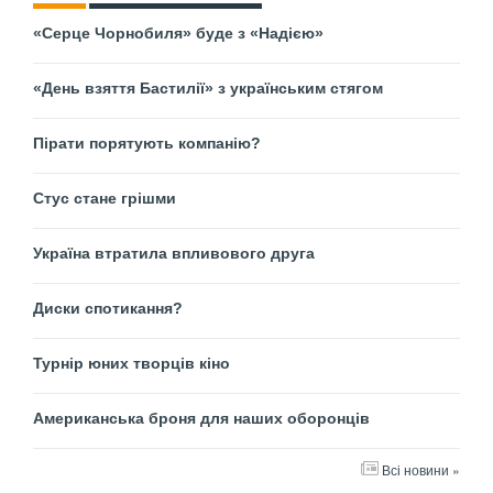
«Серце Чорнобиля» буде з «Надією»
«День взяття Бастилії» з українським стягом
Пірати порятують компанію?
Стус стане грішми
Україна втратила впливового друга
Диски спотикання?
Турнір юних творців кіно
Американська броня для наших оборонців
Всі новини »