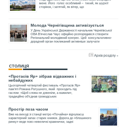
мене. Його голос особливий – тихий, як шурхіт
сторінок, і затятий, як вітер, що
Молода Чернігівщина активізується
У День Української Державності начальник Чернігівської
ОВА В’ячеслав Чаус офіційно розпорядився створити
Регіональний молодіжний конгрес. Цей консультативно-
дорадчий орган покликаний активніше залучати
Архів розділу »
СТОЛИЦЯ
«Протасів Яр» зібрав відважних і
небайдужих
Цьогорічний четвертий фестиваль «Протасів Яр»
пам’яті Романа Ратушного, який проходить під
гаслом: «Щоб слова не дзвеніли, а важили»,
традиційно об’єднав громадських
Простір поза часом
Вже на виході зі станції метро «Почайна» відчуваєш
характерний запах старих книжок. Дорога до «блошиного
ринку» веде повз невеличкі крамнички, задні