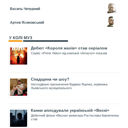
Василь Чепурний
Артем Ясиновський
У КОЛІ МУЗ
Дебют «Короля жахів» став серіалом
Сервіс «Prime Video» від компанії «Amazon» показав
Спадщина чи шоу?
Несподіване призначення Вадима Яценка, керівника
Львівського муніципального
Канни аплодували українській «Весні»
Дебютний фільм «Весна» режисера Ростислава Кирпиченка
став