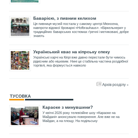
Баварією, з пивним келихом
Ця пивниця-музей постала у самому центрі Мюнхена,
навпроти відомої броварні «Hofbrauhaus». «Біркельнери» у
традиційних баварських костюмах ґречні і метиковані, добре
знають
Український квас на кіпрську спеку
Українські харчі на Кіпрі вже давно перестали бути чимось
рідкісним або нішевим. Нині це стабільна частина роздрібної
торгівлі, яка формується навколо
Архів розділу »
ТУСОВКА
Караоке з минувшини?
У квітні 2026 року телевізійне шоу «Караоке на
Майдані» анонсувало повернення. Але вже не на
Майдан, а на площу. На подільську