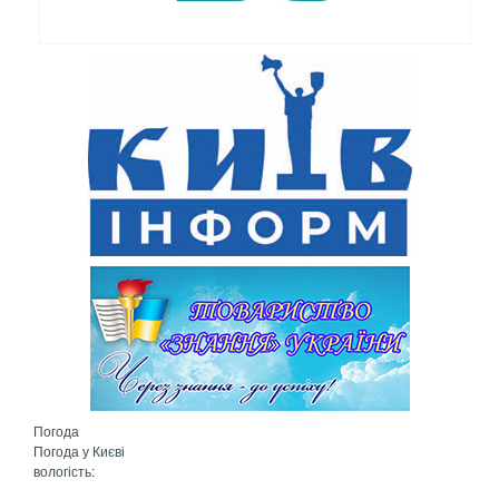
Погода
Погода у
Києві
вологість: