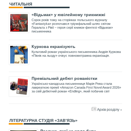
ЧИТАЛЬНЯ
«Відьмак» у ювілейному трикнижжі
Сорок років тому на сторінках польського журналу
«Fantastyka» розпочався тріумфальний шлях світом
Ґеральта з Рівії – героя серії книжок-фентезі «Відьмак»
письменника
Куркова екранізують
Культовий роман українського письменника Андрія Куркова
«Пікнік на льоду» очікує повнометражна екранізація.
Преміальний дебют романістки
Українсько-канадська письменниця Марія Рева стала
лавреаткою премії «Amazon Canada First Novel Award 2026»
за свій дебютний роман «Endling», який побачив світ
Архів розділу »
ЛІТЕРАТУРНА СТУДІЯ «ЗАВ’ЯЗЬ»