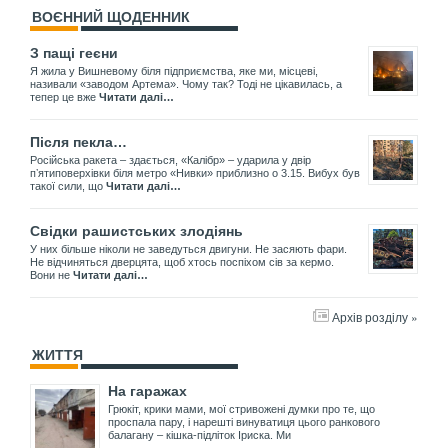
ВОЄННИЙ ЩОДЕННИК
З пащі геєни
Я жила у Вишневому біля підприємства, яке ми, місцеві,
називали «заводом Артема». Чому так? Тоді не цікавилась, а
тепер це вже
Читати далі…
Після пекла…
Російська ракета – здається, «Калібр» – ударила у двір
пʼятиповерхівки біля метро «Нивки» приблизно о 3.15. Вибух був
такої сили, що
Читати далі…
Свідки рашистських злодіянь
У них більше ніколи не заведуться двигуни. Не засяють фари.
Не відчиняться дверцята, щоб хтось поспіхом сів за кермо.
Вони не
Читати далі…
Архів розділу »
ЖИТТЯ
На гаражах
Грюкіт, крики мами, мої стривожені думки про те, що
проспала пару, і нарешті винуватиця цього ранкового
балагану – кішка-підліток Іриска. Ми