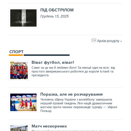
ПІД ОБСТРІЛОМ
Грудень 15, 2025
Архів розділу »
СПОРТ
Віват футбол, віват!
Саме за це ми й любимо його! За емоції одні на всіх: від
простого американського роботяги до короля Іспанії та
президента
Поразка, але не розчарування
Чоловіча збірна України з волейболу завершила
перший ігровий тиждень Ліги націй драматичним
матчем проти чинних переможців турніру — збірної
Польщі.
Матч нескорених