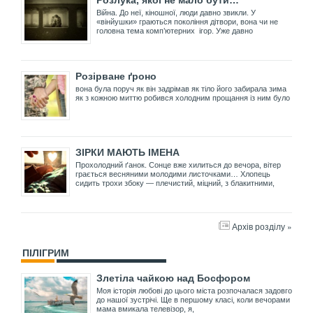
Розлука, якої не мало бути…
Війна. До неї, кіношної, люди давно звикли. У
«вінйушки» граються покоління дітвори, вона чи не
головна тема комп’ютерних ігор. Уже давно
Розірване ґроно
вона була поруч як він задрімав як тіло його забирала зима
як з кожною миттю робився холодним прощання із ним було
ЗІРКИ МАЮТЬ ІМЕНА
Прохолодний ґанок. Сонце вже хилиться до вечора, вітер
грається весняними молодими листочками… Хлопець
сидить трохи збоку — плечистий, міцний, з блакитними,
Архів розділу »
ПІЛІГРИМ
Злетіла чайкою над Босфором
Моя історія любові до цього міста розпочалася задовго
до нашої зустрічі. Ще в першому класі, коли вечорами
мама вмикала телевізор, я,