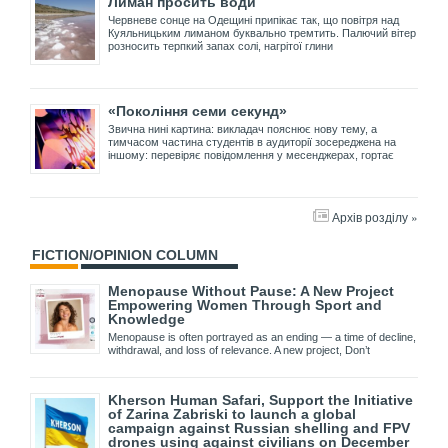
Лиман просить води
Червневе сонце на Одещині припікає так, що повітря над
Куяльницьким лиманом буквально тремтить. Палючий вітер
розносить терпкий запах солі, нагрітої глини
«Покоління семи секунд»
Звична нині картина: викладач пояснює нову тему, а
тимчасом частина студентів в аудиторії зосереджена на
іншому: перевіряє повідомлення у месенджерах, гортає
Архів розділу »
FICTION/OPINION COLUMN
Menopause Without Pause: A New Project
Empowering Women Through Sport and
Knowledge
Menopause is often portrayed as an ending — a time of decline,
withdrawal, and loss of relevance. A new project, Don’t
Kherson Human Safari, Support the Initiative
of Zarina Zabriski to launch a global
campaign against Russian shelling and FPV
drones using against civilians on December