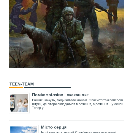
TEEN-TEAM
Поміж «рілзів» і «какашок»
Раніше, кажуть, люди читали книжки. Опасисті такі паперові
штуки, де літери складалися в речення, а речення – у сенси.
Тепер у
Місто серця
Іноді здається, що мій Слов’янськ живе всередині