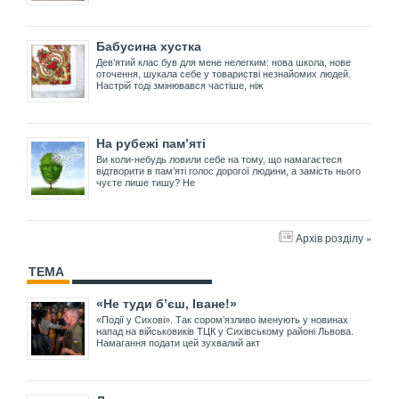
Бабусина хустка
Дев’ятий клас був для мене нелегким: нова школа, нове
оточення, шукала себе у товаристві незнайомих людей.
Настрій тоді змінювався частіше, ніж
На рубежі пам’яті
Ви коли-небудь ловили себе на тому, що намагаєтеся
відтворити в пам’яті голос дорогої людини, а замість нього
чуєте лише тишу? Не
Архів розділу »
ТЕМА
«Не туди б’єш, Іване!»
«Події у Сихові». Так сором’язливо іменують у новинах
напад на військовиків ТЦК у Сихівському районі Львова.
Намагання подати цей зухвалий акт