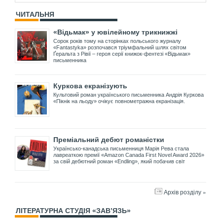
ЧИТАЛЬНЯ
«Відьмак» у ювілейному трикнижжі
Сорок років тому на сторінках польського журналу
«Fantastyka» розпочався тріумфальний шлях світом
Ґеральта з Рівії – героя серії книжок-фентезі «Відьмак»
письменника
Куркова екранізують
Культовий роман українського письменника Андрія Куркова
«Пікнік на льоду» очікує повнометражна екранізація.
Преміальний дебют романістки
Українсько-канадська письменниця Марія Рева стала
лавреаткою премії «Amazon Canada First Novel Award 2026»
за свій дебютний роман «Endling», який побачив світ
Архів розділу »
ЛІТЕРАТУРНА СТУДІЯ «ЗАВ’ЯЗЬ»