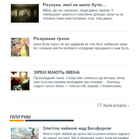
Розлука, якої не мало бути…
Війна. До неї, кіношної, люди давно звикли. У
«вінйушки» граються покоління дітвори, вона чи не
головна тема комп’ютерних ігор. Уже давно
Розірване ґроно
вона була поруч як він задрімав як тіло його забирала зима
як з кожною миттю робився холодним прощання із ним було
ЗІРКИ МАЮТЬ ІМЕНА
Прохолодний ґанок. Сонце вже хилиться до вечора, вітер
грається весняними молодими листочками… Хлопець
сидить трохи збоку — плечистий, міцний, з блакитними,
Архів розділу »
ПІЛІГРИМ
Злетіла чайкою над Босфором
Моя історія любові до цього міста розпочалася задовго
до нашої зустрічі. Ще в першому класі, коли вечорами