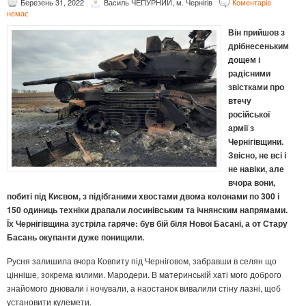
Березень 31, 2022
Василь ЧЕПУРНИЙ, м. Чернігів
Коментарів
немає
Він прийшов з
дрібнесеньким
дощем і
радісними
звістками про
втечу
російської
армії з
Чернігівщини.
Звісно, не всі і
не навіки, але
вчора вони,
побиті під Києвом, з підібганими хвостами двома колонами по 300 і
150 одиниць техніки драпали лосинівським та ічнянским напрямами.
Їх Чернігівщина зустріла гаряче: був бій біля Нової Басані, а от Стару
Басань окупанти дуже понищили.
Русня залишила вчора Ковпиту під Черніговом, забравши в селян що
цінніше, зокрема килими. Мародери. В материнській хаті мого доброго
знайомого днювали і ночували, а наостанок вивалили стіну лазні, щоб
установити кулемети.