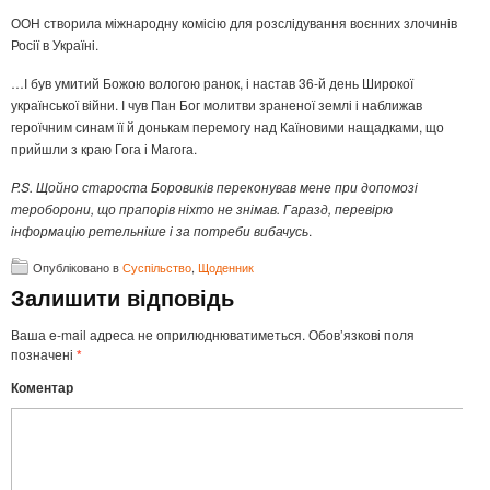
ООН створила міжнародну комісію для розслідування воєнних злочинів
Росії в Україні.
…І був умитий Божою вологою ранок, і настав 36-й день Широкої
української війни. І чув Пан Бог молитви зраненої землі і наближав
героїчним синам її й донькам перемогу над Каїновими нащадками, що
прийшли з краю Гога і Магога.
P
.
S
.
Щойно староста Боровиків переконував мене при допомозі
тероборони, що прапорів ніхто не знімав.
Гаразд
, перевірю
інформацію ретельн
іше
і за потреби вибачусь
.
Опубліковано в
Суспільство
,
Щоденник
Залишити відповідь
Ваша e-mail адреса не оприлюднюватиметься.
Обов’язкові поля
позначені
*
Коментар