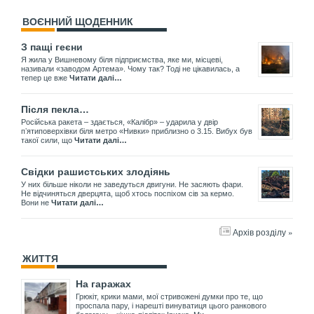
ВОЄННИЙ ЩОДЕННИК
З пащі геєни
Я жила у Вишневому біля підприємства, яке ми, місцеві,
називали «заводом Артема». Чому так? Тоді не цікавилась, а
тепер це вже
Читати далі…
Після пекла…
Російська ракета – здається, «Калібр» – ударила у двір
пʼятиповерхівки біля метро «Нивки» приблизно о 3.15. Вибух був
такої сили, що
Читати далі…
Свідки рашистських злодіянь
У них більше ніколи не заведуться двигуни. Не засяють фари.
Не відчиняться дверцята, щоб хтось поспіхом сів за кермо.
Вони не
Читати далі…
Архів розділу »
ЖИТТЯ
На гаражах
Грюкіт, крики мами, мої стривожені думки про те, що
проспала пару, і нарешті винуватиця цього ранкового