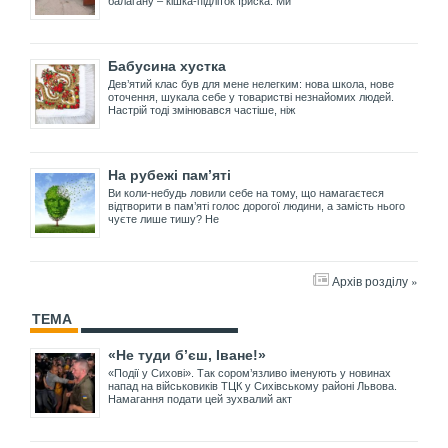
балагану – кішка-підліток Іриска. Ми
Бабусина хустка
Дев’ятий клас був для мене нелегким: нова школа, нове
оточення, шукала себе у товаристві незнайомих людей.
Настрій тоді змінювався частіше, ніж
На рубежі пам’яті
Ви коли-небудь ловили себе на тому, що намагаєтеся
відтворити в пам’яті голос дорогої людини, а замість нього
чуєте лише тишу? Не
Архів розділу »
ТЕМА
«Не туди б’єш, Іване!»
«Події у Сихові». Так сором’язливо іменують у новинах
напад на військовиків ТЦК у Сихівському районі Львова.
Намагання подати цей зухвалий акт