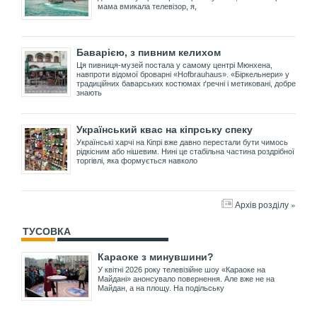
мама вмикала телевізор, я,
Баварією, з пивним келихом
Ця пивниця-музей постала у самому центрі Мюнхена,
навпроти відомої броварні «Hofbrauhaus». «Біркельнери» у
традиційних баварських костюмах ґречні і метиковані, добре
знають
Український квас на кіпрську спеку
Українські харчі на Кіпрі вже давно перестали бути чимось
рідкісним або нішевим. Нині це стабільна частина роздрібної
торгівлі, яка формується навколо
Архів розділу »
ТУСОВКА
Караоке з минувшини?
У квітні 2026 року телевізійне шоу «Караоке на
Майдані» анонсувало повернення. Але вже не на
Майдан, а на площу. На подільську