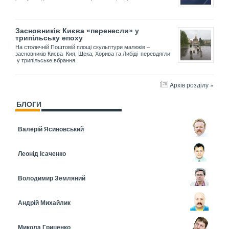
Засновників Києва «перенесли» у
трипільську епоху
На столичній Поштовій площі скульптури малюків –
засновників Києва Кия, Щека, Хорива та Либіді перевдягли
у трипільське вбрання.
Архів розділу »
БЛОГИ
Валерій Ясиновський
Леонід Ісаченко
Володимир Земляний
Андрій Михайлик
Микола Гриценко