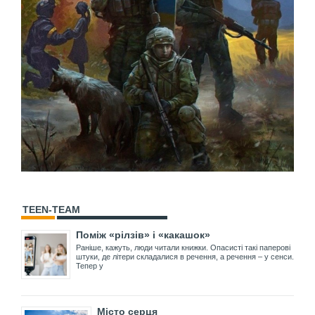
TEEN-TEAM
Поміж «рілзів» і «какашок»
Раніше, кажуть, люди читали книжки. Опасисті такі паперові
штуки, де літери складалися в речення, а речення – у сенси.
Тепер у
Місто серця