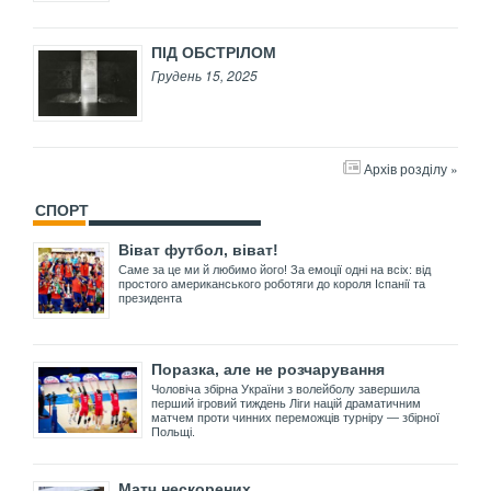
ПІД ОБСТРІЛОМ
Грудень 15, 2025
Архів розділу »
СПОРТ
Віват футбол, віват!
Саме за це ми й любимо його! За емоції одні на всіх: від
простого американського роботяги до короля Іспанії та
президента
Поразка, але не розчарування
Чоловіча збірна України з волейболу завершила
перший ігровий тиждень Ліги націй драматичним
матчем проти чинних переможців турніру — збірної
Польщі.
Матч нескорених