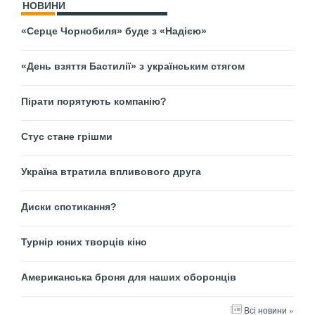
НОВИНИ
«Серце Чорнобиля» буде з «Надією»
«День взяття Бастилії» з українським стягом
Пірати порятують компанію?
Стус стане грішми
Україна втратила впливового друга
Диски спотикання?
Турнір юних творців кіно
Американська броня для наших оборонців
Всі новини »