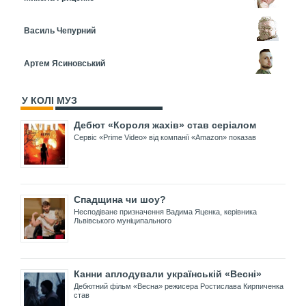
Василь Чепурний
Артем Ясиновський
У КОЛІ МУЗ
Дебют «Короля жахів» став серіалом
Сервіс «Prime Video» від компанії «Amazon» показав
Спадщина чи шоу?
Несподіване призначення Вадима Яценка, керівника
Львівського муніципального
Канни аплодували українській «Весні»
Дебютний фільм «Весна» режисера Ростислава Кирпиченка
став