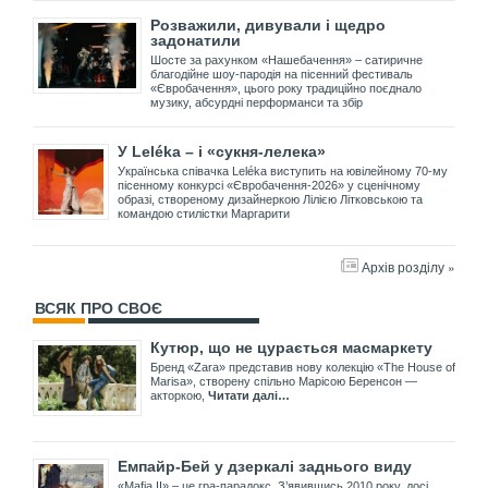
Розважили, дивували і щедро
задонатили
Шосте за рахунком «Нашебачення» – сатиричне
благодійне шоу-пародія на пісенний фестиваль
«Євробачення», цього року традиційно поєднало
музику, абсурдні перформанси та збір
У Leléka – і «сукня-лелека»
Українська співачка Leléka виступить на ювілейному 70-му
пісенному конкурсі «Євробачення-2026» у сценічному
образі, створеному дизайнеркою Лілією Літковською та
командою стилістки Маргарити
Архів розділу »
ВСЯК ПРО СВОЄ
Кутюр, що не цурається масмаркету
Бренд «Zara» представив нову колекцію «The House of
Marisa», створену спільно Марісою Беренсон —
акторкою,
Читати далі…
Емпайр-Бей у дзеркалі заднього виду
«Mafia II» – це гра-парадокс. З’явившись 2010 року, досі