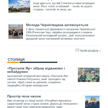
Іноді здається, що мій Слов’янськ живе всередині
мене. Його голос особливий – тихий, як шурхіт
сторінок, і затятий, як вітер, що
Молода Чернігівщина активізується
У День Української Державності начальник Чернігівської
ОВА В’ячеслав Чаус офіційно розпорядився створити
Регіональний молодіжний конгрес. Цей консультативно-
дорадчий орган покликаний активніше залучати
Архів розділу »
СТОЛИЦЯ
«Протасів Яр» зібрав відважних і
небайдужих
Цьогорічний четвертий фестиваль «Протасів Яр»
пам’яті Романа Ратушного, який проходить під
гаслом: «Щоб слова не дзвеніли, а важили»,
традиційно об’єднав громадських
Простір поза часом
Вже на виході зі станції метро «Почайна» відчуваєш
характерний запах старих книжок. Дорога до «блошиного
ринку» веде повз невеличкі крамнички, задні