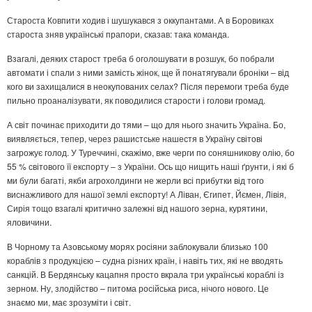
Староста Ковпити ходив і шушукався з оккупантами. А в Боровиках
староста зняв українські прапори, сказав: така команда.
Взагалі, деяких старост треба б оголошувати в розшук, бо побрали
автомати і спали з ними замість жінок, ще й понатягували броніки – від
кого ви захищалися в неокупованих селах? Після перемоги треба буде
пильно проаналізувати, як поводилися старости і голови громад.
А світ починає приходити до тями – що для нього значить Україна. Бо,
виявляється, тепер, через рашистське нашестя в Україну світові
загрожує голод. У Туреччині, скажімо, вже черги по соняшникову олію, бо
55 % світового її експорту – з України. Ось що нищить наші ґрунти, і які б
ми були багаті, якби агрохолдинги не жерли всі прибутки від того
виснажливого для нашої землі експорту! А Ліван, Єгипет, Йємен, Лівія,
Сирія тощо взагалі критично залежні від нашого зерна, курятини,
яловичини.
В Чорному та Азовському морях росіяни заблокували близько 100
кораблів з продукцією – судна різних країн, і навіть тих, які не вводять
санкцій. В Бердянську кацапня просто вкрала три українські кораблі із
зерном. Ну, злодійство – питома російська риса, нічого нового. Це
знаємо ми, має зрозуміти і світ.