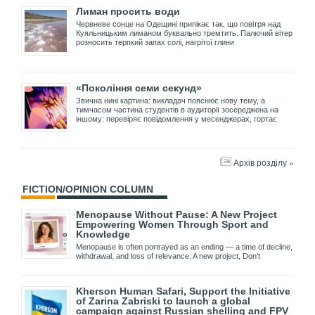
Лиман просить води
Червневе сонце на Одещині припікає так, що повітря над
Куяльницьким лиманом буквально тремтить. Палючий вітер
розносить терпкий запах солі, нагрітої глини
«Покоління семи секунд»
Звична нині картина: викладач пояснює нову тему, а
тимчасом частина студентів в аудиторії зосереджена на
іншому: перевіряє повідомлення у месенджерах, гортає
Архів розділу »
FICTION/OPINION COLUMN
Menopause Without Pause: A New Project
Empowering Women Through Sport and
Knowledge
Menopause is often portrayed as an ending — a time of decline,
withdrawal, and loss of relevance. A new project, Don’t
Kherson Human Safari, Support the Initiative
of Zarina Zabriski to launch a global
campaign against Russian shelling and FPV