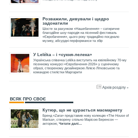
Розважили, дивували і щедро
задонатили
Шосте за рахунком «Нашебачення» – сатиричне
благодійне шоу-пародія на пісенний фестиваль
«Євробачення», цього року традиційно поєднало
музику, абсурдні перформанси та збір
У Leléka – і «сукня-лелека»
Українська співачка Leléka виступить на ювілейному 70-му
пісенному конкурсі «Євробачення-2026» у сценічному
образі, створеному дизайнеркою Лілією Літковською та
командою стилістки Маргарити
Архів розділу »
ВСЯК ПРО СВОЄ
Кутюр, що не цурається масмаркету
Бренд «Zara» представив нову колекцію «The House of
Marisa», створену спільно Марісою Беренсон —
акторкою,
Читати далі…