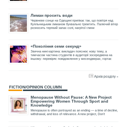
Лиман просить води
Червневе сонце на Одещині припікає так, що повітря над
Куяльницьким лиманом буквально тремтить. Палючий вітер
розносить терпкий запах солі, нагрітої глини
«Покоління семи секунд»
Звична нині картина: викладач пояснює нову тему, а
тимчасом частина студентів в аудиторії зосереджена на
іншому: перевіряє повідомлення у месенджерах, гортає
Архів розділу »
FICTION/OPINION COLUMN
Menopause Without Pause: A New Project
Empowering Women Through Sport and
Knowledge
Menopause is often portrayed as an ending — a time of decline,
withdrawal, and loss of relevance. A new project, Don’t