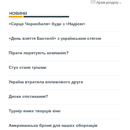
Архів розділу »
НОВИНИ
«Серце Чорнобиля» буде з «Надією»
«День взяття Бастилії» з українським стягом
Пірати порятують компанію?
Стус стане грішми
Україна втратила впливового друга
Диски спотикання?
Турнір юних творців кіно
Американська броня для наших оборонців