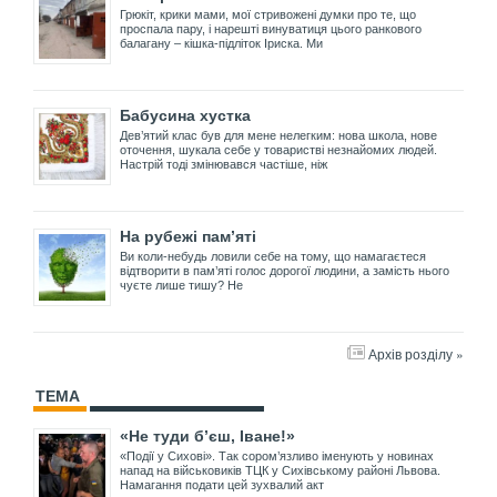
Грюкіт, крики мами, мої стривожені думки про те, що
проспала пару, і нарешті винуватиця цього ранкового
балагану – кішка-підліток Іриска. Ми
Бабусина хустка
Дев’ятий клас був для мене нелегким: нова школа, нове
оточення, шукала себе у товаристві незнайомих людей.
Настрій тоді змінювався частіше, ніж
На рубежі пам’яті
Ви коли-небудь ловили себе на тому, що намагаєтеся
відтворити в пам’яті голос дорогої людини, а замість нього
чуєте лише тишу? Не
Архів розділу »
ТЕМА
«Не туди б’єш, Іване!»
«Події у Сихові». Так сором’язливо іменують у новинах
напад на військовиків ТЦК у Сихівському районі Львова.
Намагання подати цей зухвалий акт