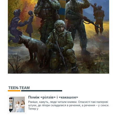
TEEN-TEAM
Поміж «рілзів» і «какашок»
Раніше, кажуть, люди читали книжки. Опасисті такі паперові
штуки, де літери складалися в речення, а речення – у сенси.
Тепер у