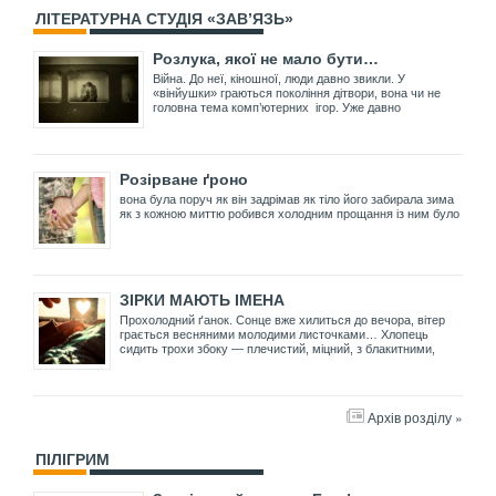
ЛІТЕРАТУРНА СТУДІЯ «ЗАВ’ЯЗЬ»
Розлука, якої не мало бути…
Війна. До неї, кіношної, люди давно звикли. У
«вінйушки» граються покоління дітвори, вона чи не
головна тема комп’ютерних ігор. Уже давно
Розірване ґроно
вона була поруч як він задрімав як тіло його забирала зима
як з кожною миттю робився холодним прощання із ним було
ЗІРКИ МАЮТЬ ІМЕНА
Прохолодний ґанок. Сонце вже хилиться до вечора, вітер
грається весняними молодими листочками… Хлопець
сидить трохи збоку — плечистий, міцний, з блакитними,
Архів розділу »
ПІЛІГРИМ