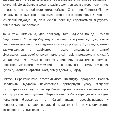
живленні. Це добриво в десять разів ефективніше від перегною і наче
створено для екологічного землеробства. Отже, виробництво біогазу
відразу розв’язує три проблеми: енергоносіїв, органічних добрив та
утилізації відходів. Однак в Україні поки що спромоглися збудувати
лише кілька біореакторів.
Та ж таки Німеччина, для прикладу, вже надбала понад 5 тисяч
біоустановок. У переробку йдуть харчові та кормові відходи, навіть
спеціально для цього вирощували силосну кукурудзу. Щоправда, тепер
засумнівалися у доцільності такого використання цінної
сільськогосподарської культури, адже в світі зріє продовольча криза. А
ми бездумно марнуємо енергетичну сировину: спалюємо солому, за
непотріб уважаємо кукурудзиння, соняшничиння, гичку цукрових
буряків, бадилля картоплі, жом, пивну дробину, барду…
Ректор Бережанського агротехнічного інституту професор Василь
Павліський віддавна намагається привернути увагу місцевих
господарників і влади до тієї проблеми, проте зазвичай наштовхується
на глуху стіну нерозуміння. Переконаний: якби запрацював хоч один
невеликий біореактор, то «багаті люди, пересвідчившись у
перспективності справи, почали б вкладати капітали у спорудження
таких енергетичних об’єктів».