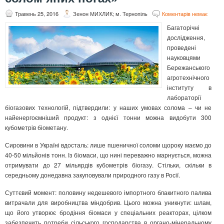
Травень 25, 2016
Зенон МИХЛИК; м. Тернопіль
Коментарів немає
Багаторічні
дослідження,
проведені
науковцями
Бережанського
агротехнічного
інституту в
лабораторії
біогазових технологій, підтвердили: у наших умовах солома – чи не
найенергоємніший продукт: з однієї тонни можна видобути 300
кубометрів біометану.
Сировини в Україні вдосталь: лише пшеничної соломи щороку маємо до
40-50 мільйонів тонн. Із біомаси, що нині переважно марнується, можна
отримувати до 27 мільярдів кубометрів біогазу. Стільки, скільки в
середньому донедавна закуповували природного газу в Росії.
Суттєвий момент: половину недешевого імпортного блакитного палива
витрачали для виробництва міндобрив. Цього можна уникнути: шлам,
що його утворює бродіння біомаси у спеціальних реакторах, цілком
забезпечить потреби сільського господарства в органо-мінеральному