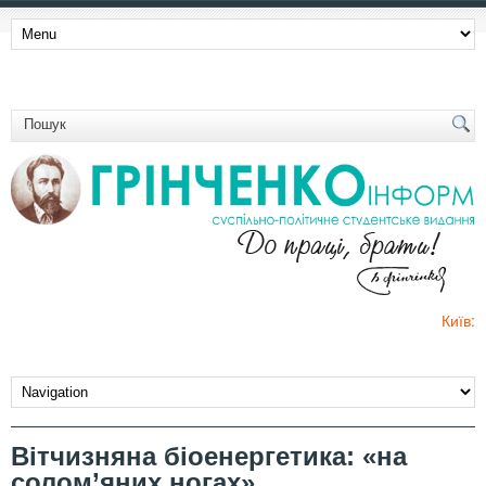
Київ:
Вітчизняна біоенергетика: «на
солом’яних ногах»