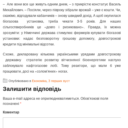
– Але вони все ще живуть одним днем, – з прикрістю констатує Василь
Михайлович. – Посіяли, через півроку зібрали врожай – уже є кошти. Чи,
скажімо, відгодували кабанчиків – знову швидкий дохід. А щоб окупилася
біогазова установка, треба чекати 3-5 років. Для наших
сільгоспвиробників це «довго і ризиковано». Правда, їх можна
зрозуміти: у Німеччині держава стимулює фермерів купувати біогазові
установки: надає безповоротну грошову допомогу, довгострокові
кредити під мінімальні відсотки.
Схоже, декларовану кількома українськими урядами довгострокову
державну стратегію розвитку вітчизняної біоенергетики наглухо
заблокувало нафтогазове лобі. Тому реактори, що мали б уже
працювати, досі на «солом’яних» ногах.
Опубліковано в
Економіка
,
З перших вуст
Залишити відповідь
Ваша e-mail адреса не оприлюднюватиметься.
Обов’язкові поля
позначені
*
Коментар