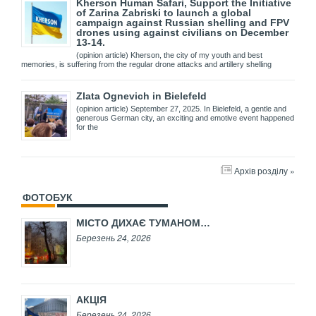
Kherson Human Safari, Support the Initiative
of Zarina Zabriski to launch a global
campaign against Russian shelling and FPV
drones using against civilians on December
13-14.
(opinion article) Kherson, the city of my youth and best
memories, is suffering from the regular drone attacks and artillery shelling
Zlata Ognevich in Bielefeld
(opinion article) September 27, 2025. In Bielefeld, a gentle and
generous German city, an exciting and emotive event happened
for the
Архів розділу »
ФОТОБУК
МІСТО ДИХАЄ ТУМАНОМ…
Березень 24, 2026
АКЦІЯ
Березень 24, 2026