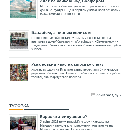
Злетіла чайкою над Босфором
Моя історія любові до цього міста розпочалася задовго
до нашої зустрічі. Ще в першому класі, коли вечорами
мама вмикала телевізор, я,
Баварією, з пивним келихом
Ця пивниця-музей постала у самому центрі Мюнхена,
навпроти відомої броварні «Hofbrauhaus». «Біркельнери» у
традиційних баварських костюмах ґречні і метиковані, добре
знають
Український квас на кіпрську спеку
Українські харчі на Кіпрі вже давно перестали бути чимось
рідкісним або нішевим. Нині це стабільна частина роздрібної
торгівлі, яка формується навколо
Архів розділу »
ТУСОВКА
Караоке з минувшини?
У квітні 2026 року телевізійне шоу «Караоке на
Майдані» анонсувало повернення. Але вже не на
Майдан, а на площу. На подільську