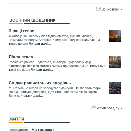
Всі новини »
ВОЄННИЙ ЩОДЕННИК
З пащі геєни
Я жила у Вишневому біля підприємства, яке ми, місцеві,
називали «заводом Артема». Чому так? Тоді не цікавилась, а
тепер це вже
Читати далі…
Після пекла…
Російська ракета – здається, «Калібр» – ударила у двір
пʼятиповерхівки біля метро «Нивки» приблизно о 3.15. Вибух був
такої сили, що
Читати далі…
Свідки рашистських злодіянь
У них більше ніколи не заведуться двигуни. Не засяють фари.
Не відчиняться дверцята, щоб хтось поспіхом сів за кермо.
Вони не
Читати далі…
Архів розділу »
ЖИТТЯ
На гаражах