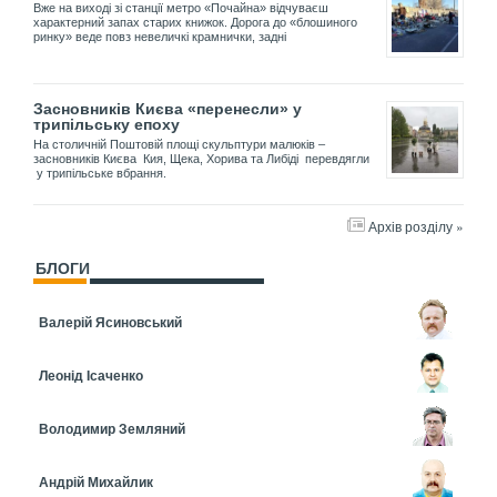
Вже на виході зі станції метро «Почайна» відчуваєш
характерний запах старих книжок. Дорога до «блошиного
ринку» веде повз невеличкі крамнички, задні
Засновників Києва «перенесли» у
трипільську епоху
На столичній Поштовій площі скульптури малюків –
засновників Києва Кия, Щека, Хорива та Либіді перевдягли
у трипільське вбрання.
Архів розділу »
БЛОГИ
Валерій Ясиновський
Леонід Ісаченко
Володимир Земляний
Андрій Михайлик