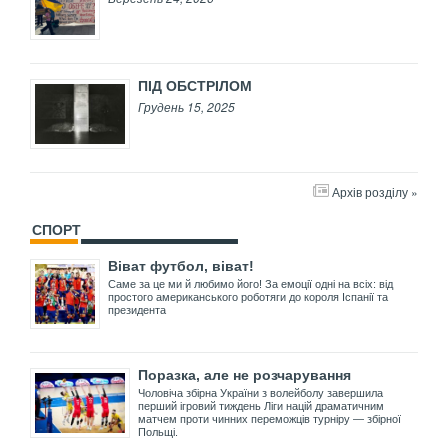
ПІД ОБСТРІЛОМ
Грудень 15, 2025
Архів розділу »
СПОРТ
Віват футбол, віват!
Саме за це ми й любимо його! За емоції одні на всіх: від
простого американського роботяги до короля Іспанії та
президента
Поразка, але не розчарування
Чоловіча збірна України з волейболу завершила
перший ігровий тиждень Ліги націй драматичним
матчем проти чинних переможців турніру — збірної
Польщі.