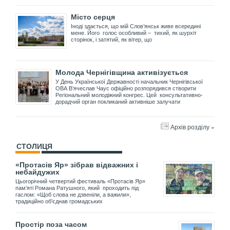
Місто серця
Іноді здається, що мій Слов’янськ живе всередині
мене. Його голос особливий – тихий, як шурхіт
сторінок, і затятий, як вітер, що
Молода Чернігівщина активізується
У День Української Державності начальник Чернігівської
ОВА В’ячеслав Чаус офіційно розпорядився створити
Регіональний молодіжний конгрес. Цей консультативно-
дорадчий орган покликаний активніше залучати
Архів розділу »
СТОЛИЦЯ
«Протасів Яр» зібрав відважних і
небайдужих
Цьогорічний четвертий фестиваль «Протасів Яр»
пам’яті Романа Ратушного, який проходить під
гаслом: «Щоб слова не дзвеніли, а важили»,
традиційно об’єднав громадських
Простір поза часом