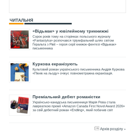
ЧИТАЛЬНЯ
«Відьмак» у ювілейному трикнижжі
Сорок років тому на сторінках польського журналу
«Fantastyka» розпочався тріумфальний шлях світом
Ґеральта з Рівії – героя серії книжок-фентезі «Відьмак»
письменника
Куркова екранізують
Культовий роман українського письменника Андрія Куркова
«Пікнік на льоду» очікує повнометражна екранізація.
Преміальний дебют романістки
Українсько-канадська письменниця Марія Рева стала
лавреаткою премії «Amazon Canada First Novel Award 2026»
за свій дебютний роман «Endling», який побачив світ
Архів розділу »