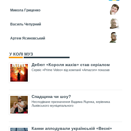
Микола Гриценко
Василь Чепурний
Артем Ясиновський
У КОЛІ МУЗ
Дебют «Короля жахів» став серіалом
Сервіс «Prime Video» від компанії «Amazon» показав
Спадщина чи шоу?
Несподіване призначення Вадима Яценка, керівника
Львівського муніципального
Канни аплодували українській «Весні»