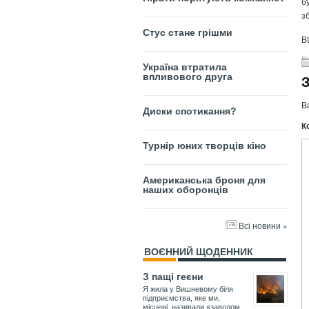
б
з
Стус стане грішми
В
Україна втратила
впливового друга
В
Диски спотикання?
К
Турнір юних творців кіно
Американська броня для
наших оборонців
Всі новини »
ВОЄННИЙ ЩОДЕННИК
З пащі геєни
Я жила у Вишневому біля
підприємства, яке ми,
місцеві, називали «заводом