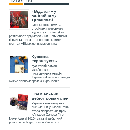
ЧИТАЛЬНЯ
«Відьмак» у
ювілейному
трикнижжі
Сорок років тому на
сторінках польського
журналу «Fantastyka»
розпочався тріумфальний шлях світом
Ґеральта з Рівії – героя серії книжок-
фентезі «Відьмак» письменника
Куркова
екранізують
Культовий роман
українського
письменника Андрія
Куркова «Пікнік на льоду»
очікує повнометражна екранізація.
Преміальний
дебют романістки
Українсько-канадська
письменниця Марія Рева
стала лавреаткою премії
«Amazon Canada First
Novel Award 2026» за свій дебютний
роман «Endling», який побачив світ