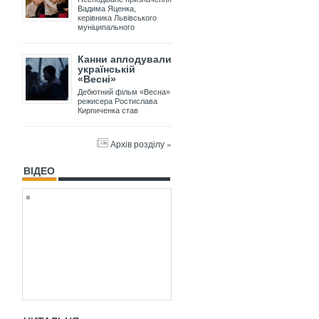
Вадима Яценка,
керівника Львівського
муніципального
Канни аплодували
українській
«Весні»
Дебютний фільм «Весна»
режисера Ростислава
Кирпиченка став
Архів розділу »
ВІДЕО