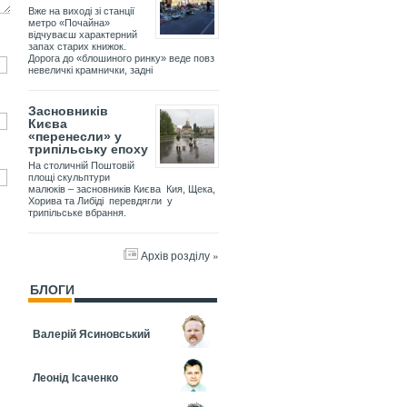
Вже на виході зі станції
метро «Почайна»
відчуваєш характерний
запах старих книжок.
Дорога до «блошиного ринку» веде повз
невеличкі крамнички, задні
Засновників
Києва
«перенесли» у
трипільську епоху
На столичній Поштовій
площі скульптури
малюків – засновників Києва Кия, Щека,
Хорива та Либіді перевдягли у
трипільське вбрання.
Архів розділу »
БЛОГИ
Валерій Ясиновський
Леонід Ісаченко