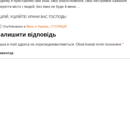
удинку я приставляю свій знак, своє благословення, своє нестримне бажання
берегти місто і людей, без яких не буде й мене…
ЦІЛІЙ, УЦІЛІЙТЕ! ХРАНИ ВАС ГОСПОДЬ!
Опубліковано в
Вікно в Україну
,
СТОЛИЦЯ
Залишити відповідь
аша e-mail адреса не оприлюднюватиметься.
Обов’язкові поля позначені
*
оментар