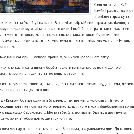
Коли летять на Київ
бомби і ракети, коли от
ся звіряча орда суне
охвилинно на Україну і на наше Вічне місто, зір мій вигострюється: бачиш, в
кому прекрасному місті маєш щастя жити. І як боїшся втрати навіть часточки
ього життя – кожного українця, кожного киянина, кожного будинку, який
приймається як жива істота. Кожної вулиці і площі, якими милуєшся як Божим
ворінням.
 вже наші собори – Господи, храни їх, в них уся краса цього світу.
ой, хто кидає ті сатанинські бомби і ракети на наші міста, не є людиною.
оістину, вони не люди. Вони нелюди, чортовиння.
востата убогосте, зникни, почезни, провались крізь землю, кудись туди, де рев
екельний вогонь для грішників.
Іду Києвом. Ось ще один мій будинок… Так, він мій, з мого світу. Як часто
роходив повз і не помічав його граційної краси, його вікон з фарбованими віями
ого піддашшя барокового… Молю тебе, благаю: вцілій! Уцілій, а далі вже ми
удемо жити з тобою довго, ще тисячоліття.
апаси моєї душі виявляються значно більшими, ніж уявлялося досі. До кожного