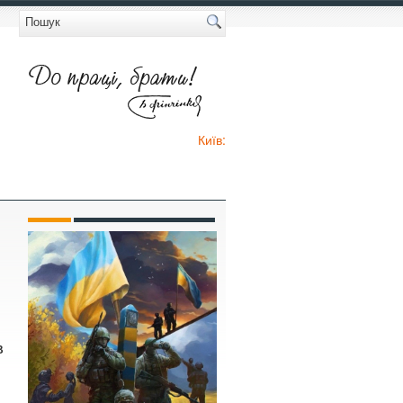
Київ:
В