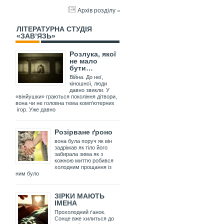
Архів розділу »
ЛІТЕРАТУРНА СТУДІЯ
«ЗАВ’ЯЗЬ»
Розлука, якої
не мало
бути…
Війна. До неї,
кіношної, люди
давно звикли. У
«вінйушки» граються покоління дітвори,
вона чи не головна тема комп’ютерних
ігор. Уже давно
Розірване ґроно
вона була поруч як він
задрімав як тіло його
забирала зима як з
кожною миттю робився
холодним прощання із
ним було
ЗІРКИ МАЮТЬ
ІМЕНА
Прохолодний ґанок.
Сонце вже хилиться до