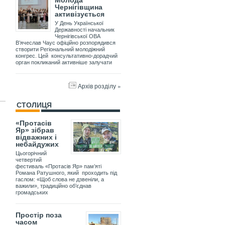
Молода
Чернігівщина
активізується
У День Української
Державності начальник
Чернігівської ОВА
В’ячеслав Чаус офіційно розпорядився
створити Регіональний молодіжний
конгрес. Цей консультативно-дорадчий
орган покликаний активніше залучати
Архів розділу »
СТОЛИЦЯ
«Протасів
Яр» зібрав
відважних і
небайдужих
Цьогорічний
четвертий
фестиваль «Протасів Яр» пам’яті
Романа Ратушного, який проходить під
гаслом: «Щоб слова не дзвеніли, а
важили», традиційно об’єднав
громадських
Простір поза
часом