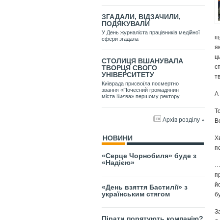
ЗГАДАЛИ, ВІДЗАЧИЛИ,
ПОДЯКУВАЛИ
У День журналіста працівників медійної
щ
сфери згадала
я
ц
СТОЛИЦЯ ВШАНУВАЛА
с
ТВОРЦЯ СВОГО
УНІВЕРСИТЕТУ
т
Київрада присвоїла посмертно
звання «Почесний громадянин
А
міста Києва» першому ректору
Т
Архів розділу »
В
Х
НОВИНИ
п
«Серце Чорнобиля» буде з
«Надією»
…
п
й
«День взяття Бастилії» з
б
українським стягом
З
Пірати порятують компанію?