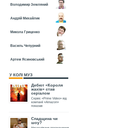
Володимир Земляний
Андрій Михайлик
Микола Гриценко
Василь Чепурний
Артем Ясиновський
У КОЛІ МУЗ
Дебют «Короля
жахів» став
серіалом
Сервіс «Prime Video» від
компанії «Amazon»
показав
Спадщина чи
шоу?
Несподіване призначення