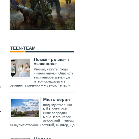
TEEN-TEAM
Поміж «рілзів» і
«какашок»
Раніше, кажуть, люди
читали книжки. Опасисті
такі паперові штуки, де
літери складалися в
речення, а речення – у сенси. Тепер у
е
Місто серця
Іноді здається, що
мій Слов’янськ
,
живе всередині
мене. Його голос
особливий – тихий,
як шурхіт сторінок, і затятий, як вітер, що