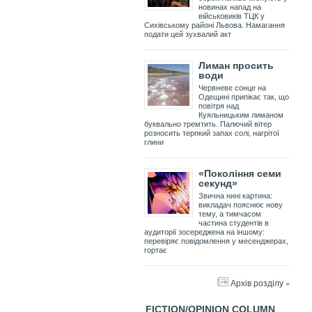
новинах напад на
військовиків ТЦК у
Сихівському районі Львова. Намагання
подати цей зухвалий акт
Лиман просить
води
Червневе сонце на
Одещині припікає так, що
повітря над
Куяльницьким лиманом
буквально тремтить. Палючий вітер
розносить терпкий запах солі, нагрітої
глини
«Покоління семи
секунд»
Звична нині картина:
викладач пояснює нову
тему, а тимчасом
частина студентів в
аудиторії зосереджена на іншому:
перевіряє повідомлення у месенджерах,
гортає
Архів розділу »
FICTION/OPINION COLUMN