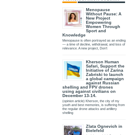
Menopause
Without Pause: A
New Project
Empowering
Women Through
Sport and
Knowledge
Menopause is often portrayed as an ending
— a time of decline, withdrawal, and loss of
relevance. A new project, Don’t
Kherson Human
Safari, Support the
Initiative of Zarina
Zabriski to launch
a global campaign
against Russian
shelling and FPV drones
using against civilians on
December 13-14.
(opinion article) Kherson, the city of my
youth and best memories, is suffering from
the regular drone attacks and artillery
shelling
Zlata Ognevich in
Bielefeld