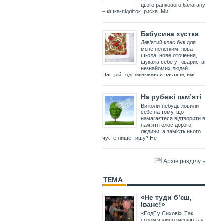
цього ранкового балагану
– кішка-підліток Іриска. Ми
Бабусина хустка
Дев’ятий клас був для
мене нелегким: нова
школа, нове оточення,
шукала себе у товаристві
незнайомих людей.
Настрій тоді змінювався частіше, ніж
На рубежі пам’яті
Ви коли-небудь ловили
себе на тому, що
намагаєтеся відтворити в
пам’яті голос дорогої
людини, а замість нього
чуєте лише тишу? Не
Архів розділу »
ТЕМА
«Не туди б’єш,
Іване!»
«Події у Сихові». Так
сором’язливо іменують у