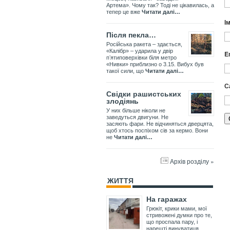
Артема». Чому так? Тоді не цікавилась, а
тепер це вже
Читати далі…
І
Після пекла…
Російська ракета – здається,
«Калібр» – ударила у двір
E
пʼятиповерхівки біля метро
«Нивки» приблизно о 3.15. Вибух був
такої сили, що
Читати далі…
С
Свідки рашистських
злодіянь
У них більше ніколи не
заведуться двигуни. Не
засяють фари. Не відчиняться дверцята,
щоб хтось поспіхом сів за кермо. Вони
не
Читати далі…
Архів розділу »
ЖИТТЯ
На гаражах
Грюкіт, крики мами, мої
стривожені думки про те,
що проспала пару, і
нарешті винуватиця