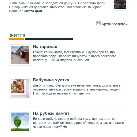
У них більше ніколи не заведуться двигуни. Не засяють фари.
Не відчиняться дверцята, щоб хтось поспіхом сів за кермо.
Вони не
Читати далі…
Архів розділу »
ЖИТТЯ
На гаражах
Грюкіт, крики мами, мої стривожені думки про те, що
проспала пару, і нарешті винуватиця цього ранкового
балагану – кішка-підліток Іриска. Ми
Бабусина хустка
Дев’ятий клас був для мене нелегким: нова школа, нове
оточення, шукала себе у товаристві незнайомих людей.
Настрій тоді змінювався частіше, ніж
На рубежі пам’яті
Ви коли-небудь ловили себе на тому, що намагаєтеся
відтворити в пам’яті голос дорогої людини, а замість нього
чуєте лише тишу? Не