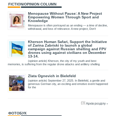
FICTION/OPINION COLUMN
Menopause Without Pause: A New Project
Empowering Women Through Sport and
Knowledge
Menopause is often portrayed as an ending — a time of decline,
withdrawal, and loss of relevance. A new project, Don’t
Kherson Human Safari, Support the Initiative
of Zarina Zabriski to launch a global
campaign against Russian shelling and FPV
drones using against civilians on December
13-14.
(opinion article) Kherson, the city of my youth and best
memories, is suffering from the regular drone attacks and artillery shelling
Zlata Ognevich in Bielefeld
(opinion article) September 27, 2025. In Bielefeld, a gentle and
generous German city, an exciting and emotive event happened
for the
Архів розділу »
ФОТОБУК