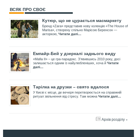
ВСЯК ПРО СВОЄ
Кутюр, що не цурається масмаркету
Бренд «Zara» представив нову колекцію «The House of
Marisa», створену спільно Марісою Беренсон —
акторкою,
Читати далі…
Емпайр-Бей у дзеркалі заднього виду
«Mafia II» – це гра-парадокс. З’явившись 2010 року, досі
залишається одним із найулюбленіших, хоча й
Читати
далі…
Тарілка на друзки – свято вдалося
У Києві є місце, де вечеря перетворюється на справжній
ритуал звільнення від стресу. Там можна
Читати далі…
Архів розділу »