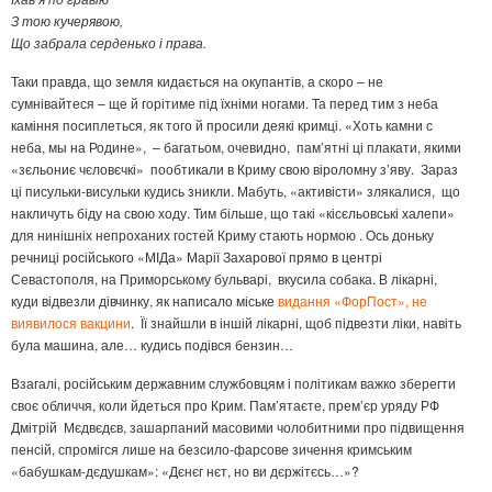
З тою кучерявою,
Що забрала серденько і права.
Таки правда, що земля кидається на окупантів, а скоро – не
сумнівайтеся – ще й горітиме під їхніми ногами. Та перед тим з неба
каміння посиплеться, як того й просили деякі кримці. «Хоть камни с
неба, мы на Родине», – багатьом, очевидно, пам’ятні ці плакати, якими
«зєльониє чєловєчкі» пообтикали в Криму свою віроломну з’яву. Зараз
ці писульки-висульки кудись зникли. Мабуть, «активісти» злякалися, що
накличуть біду на свою ходу. Тим більше, що такі «кісєльовські халепи»
для нинішніх непроханих гостей Криму стають нормою . Ось доньку
речниці російського «МІДа» Марії Захарової прямо в центрі
Севастополя, на Приморському бульварі, вкусила собака. В лікарні,
куди відвезли дівчинку, як написало міське
видання «ФорПост», не
виявилося вакцини
. Її знайшли в іншій лікарні, щоб підвезти ліки, навіть
була машина, але… кудись подівся бензин…
Взагалі, російським державним службовцям і політикам важко зберегти
своє обличчя, коли йдеться про Крим. Пам’ятаєте, прем’єр уряду РФ
Дмітрій Мєдвєдєв, зашарпаний масовими чолобитними про підвищення
пенсій, спромігся лише на безсило-фарсове зичення кримським
«бабушкам-дєдушкам»: «Дєнєг нєт, но ви дєржітєсь…»?