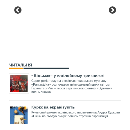
ЧИТАЛЬНЯ
«Відьмак» у ювілейному трикнижжі
Сорок років тому на сторінках польського журналу
«Fantastyka» розпочався тріумфальний шлях світом
Ґеральта з Рівії – героя серії книжок-фентезі «Відьмак»
письменника
Куркова екранізують
Культовий роман українського письменника Андрія Куркова
«Пікнік на льоду» очікує повнометражна екранізація.