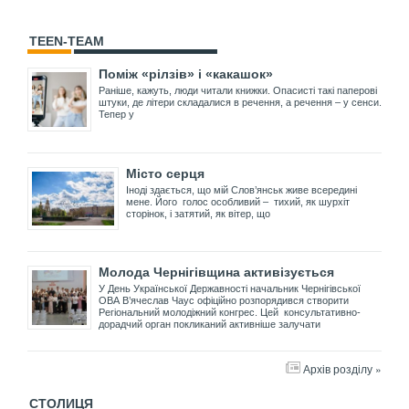
TEEN-TEAM
Поміж «рілзів» і «какашок»
Раніше, кажуть, люди читали книжки. Опасисті такі паперові
штуки, де літери складалися в речення, а речення – у сенси.
Тепер у
Місто серця
Іноді здається, що мій Слов’янськ живе всередині
мене. Його голос особливий – тихий, як шурхіт
сторінок, і затятий, як вітер, що
Молода Чернігівщина активізується
У День Української Державності начальник Чернігівської
ОВА В’ячеслав Чаус офіційно розпорядився створити
Регіональний молодіжний конгрес. Цей консультативно-
дорадчий орган покликаний активніше залучати
Архів розділу »
СТОЛИЦЯ