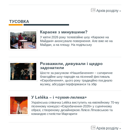
Архів розділу »
ТУСОВКА
Караоке з минувшини?
У квітні 2026 року телевізійне шоу «Караоке на
Майдані» анонсувало повернення. Але вже не на
Майдан, а на площу. На подільську
Розважили, дивували і щедро
задонатили
Шосте за рахунком «Нашебачення» – сатиричне
благодійне шоу-пародія на пісенний фестиваль
«Євробачення», цього року традиційно поєднало
музику, абсурдні перформанси та збір
У Leléka – і «сукня-лелека»
Українська співачка Leléka виступить на ювілейному 70-му
пісенному конкурсі «Євробачення-2026» у сценічному
образі, створеному дизайнеркою Лілією Літковською та
командою стилістки Маргарити
Архів розділу »