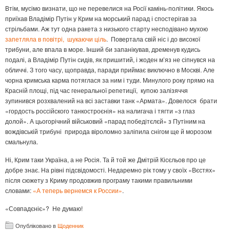
Втім, мусімо визнати, що не перевелися на Росії камінь-політики. Якось
приїхав Владімір Путін у Крим на морський парад і спостерігав за
стрільбами. Аж тут одна ракета з низького старту несподівано мухою
запетляла в повітрі, шукаючи ціль
. Повертала свій ніс і до високої
трибуни, але впала в море. Інший би запанікував, дременув кудись
подалі, а Владімір Путін сидів, як пришитий, і жоден м’яз не сіпнувся на
обличчі. З того часу, щоправда, паради приймає виключно в Москві. Але
чорна кримська карма потяглася за ним і туди. Минулого року прямо на
Красній площі, під час генеральної репетиції, купою залізяччя
зупинився розхвалений на всі заставки танк «Армата». Довелося брати
«гордость россійского танкостроєнія» на налигача і тягти «з глаз
долой». А цьогорічний військовий «парад победітєлєй» з Путіним на
вождівській трибуні природа віроломно заліпила снігом ще й морозом
смальнула.
Ні, Крим таки Україна, а не Росія. Та й той же Дмітрій Кісєльов про це
добре знає. На рівні підсвідомості. Недаремно рік тому у своїх «Вєстях»
після сюжету з Криму продовжив програму такими правильними
словами:
«А теперь вернемся к России»
.
«Совпадєніє»? Не думаю!
Опубліковано в
Щоденник