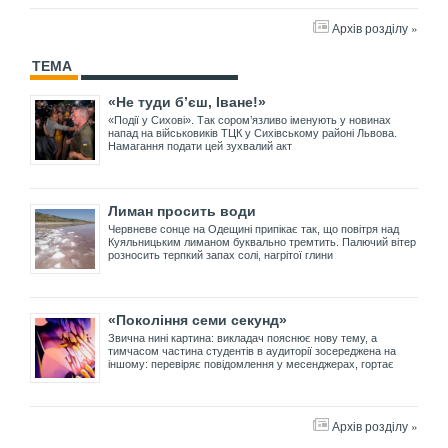
Архів розділу »
ТЕМА
«Не туди б’єш, Іване!»
«Події у Сихові». Так сором’язливо іменують у новинах
напад на військовиків ТЦК у Сихівському районі Львова.
Намагання подати цей зухвалий акт
Лиман просить води
Червневе сонце на Одещині припікає так, що повітря над
Куяльницьким лиманом буквально тремтить. Палючий вітер
розносить терпкий запах солі, нагрітої глини
«Покоління семи секунд»
Звична нині картина: викладач пояснює нову тему, а
тимчасом частина студентів в аудиторії зосереджена на
іншому: перевіряє повідомлення у месенджерах, гортає
Архів розділу »