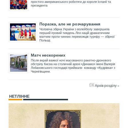
простого американського роботяги до короля Іспанії та
президента
Поразка, але не розчарування
Чоловіча збірна України з волейболу завершила
перший ігровий тиждень Ліги націй драматичним
матчем проти чинних переможців турніру — збірної
Польщі.
Матч нескорених
Після вкрай важкої ночі масованого ракетно-дронового
обстрілу Києва на столичній арені «Динамо» імені Валерія
Лобановського господарі приймали команду «Кудрівка» з
Чернігівщини.
Архів розділу »
НЕТЛІННЕ