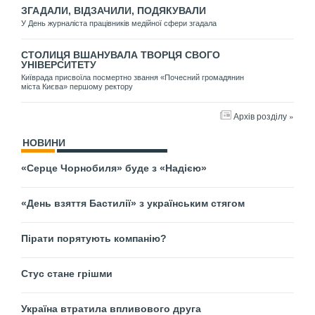
ЗГАДАЛИ, ВІДЗАЧИЛИ, ПОДЯКУВАЛИ
У День журналіста працівників медійної сфери згадала
СТОЛИЦЯ ВШАНУВАЛА ТВОРЦЯ СВОГО
УНІВЕРСИТЕТУ
Київрада присвоїла посмертно звання «Почесний громадянин
міста Києва» першому ректору
Архів розділу »
НОВИНИ
«Серце Чорнобиля» буде з «Надією»
«День взяття Бастилії» з українським стягом
Пірати порятують компанію?
Стус стане грішми
Україна втратила впливового друга