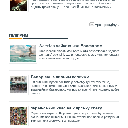
грається весняними молодими листочками… Хлопець
сидить трохи збоку — плечистий, міцний, з блакитними,
Архів розділу »
ПІЛІГРИМ
Злетіла чайкою над Босфором
Моя історія любові до цього міста розпочалася задовго
до нашої зустрічі. Ще в першому класі, коли вечорами
мама вмикала телевізор, я,
Баварією, з пивним келихом
Ця пивниця-музей постала у самому центрі Мюнхена,
навпроти відомої броварні «Hofbrauhaus». «Біркельнери» у
традиційних баварських костюмах ґречні і метиковані, добре
знають
Український квас на кіпрську спеку
Українські харчі на Кіпрі вже давно перестали бути чимось
рідкісним або нішевим. Нині це стабільна частина роздрібної
торгівлі, яка формується навколо