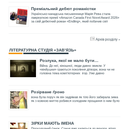
Преміальний дебют романістки
Українсько-канадська письменниця Марія Рева стала
лавреаткою премії «Amazon Canada First Novel Award 2026»
за свій дебютний роман «Endling», який побачив світ
Архів розділу »
ЛІТЕРАТУРНА СТУДІЯ «ЗАВ’ЯЗЬ»
Розлука, якої не мало бути…
Війна. До неї, кіношної, люди давно звикли. У
«вінйушки» граються покоління дітвори, вона чи не
головна тема комп’ютерних ігор. Уже давно
Розірване ґроно
вона була поруч як він задрімав як тіло його забирала зима
як з кожною миттю робився холодним прощання із ним було
ЗІРКИ МАЮТЬ ІМЕНА
Прохолодний ґанок. Сонце вже хилиться до вечора, вітер