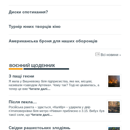
Диски спотикання?
Турнір юних творців кіно
Американська броня для наших оборонців
Всі новини »
ВОЄННИЙ ЩОДЕННИК
З пащі геєни
Я жила у Вишневому біля підприємства, яке ми, місцеві,
називали «заводом Артема». Чому так? Тоді не цікавилась, а
тепер це вже
Читати далі…
Після пекла…
Російська ракета – здається, «Калібр» – ударила у двір
пʼятиповерхівки біля метро «Нивки» приблизно о 3.15. Вибух був
такої сили, що
Читати далі…
Свідки рашистських злодіянь