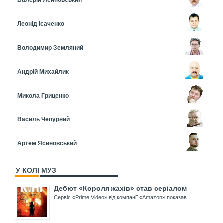
Леонід Ісаченко
Володимир Земляний
Андрій Михайлик
Микола Гриценко
Василь Чепурний
Артем Ясиновський
У КОЛІ МУЗ
Дебют «Короля жахів» став серіалом
Сервіс «Prime Video» від компанії «Amazon» показав