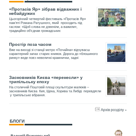
«Протасів Яр» зібрав відважних і
небайдужих
Цьогорічний четвертий фестиваль «Протасів Яр»
пам’яті Романа Ратушного, який проходить під
гаслом: «Щоб слова не дзвеніли, а важили»,
традиційно об’єднав громадських
Простір поза часом
Вже на виході зі станції метро «Почайна» відчуваєш
характерний запах старих книжок. Дорога до «блошиного
ринку» веде повз невеличкі крамнички, задні
Засновників Києва «перенесли» у
трипільську епоху
На столичній Поштовій площі скульптури малюків –
засновників Києва Кия, Щека, Хорива та Либіді перевдягли
у трипільське вбрання.
Архів розділу »
БЛОГИ
Валерій Ясиновський