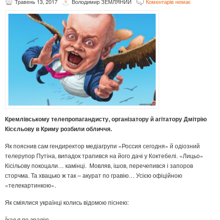
Травень 13, 2017
Володимир ЗЕМЛЯНИЙ
Коментарів немає
Кремлівському телепропагандисту, організатору й агітатору Дмітрію
Кісєльову в Криму розбили обличчя.
Як пояснив сам гендиректор медіагрупи «Россия сегодня» й одіозний
телерупор Путіна, випадок трапився на його дачі у Коктебелі. «Лицьо»
Кісільову покоцали… камінці. Мовляв, ішов, перечепився і запоров
сторчма. Та хвацько ж так – акурат по гравію… Усією офіційною
«телекартинкою».
Як сміялися українці колись відомою піснею:
Їхав я по гравію