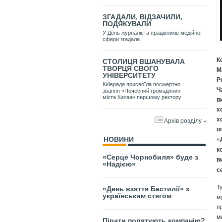
ЗГАДАЛИ, ВІДЗАЧИЛИ,
ПОДЯКУВАЛИ
У День журналіста працівників медійної
сфери згадала
К
СТОЛИЦЯ ВШАНУВАЛА
ТВОРЦЯ СВОГО
М
УНІВЕРСИТЕТУ
Р
Київрада присвоїла посмертно
Ч
звання «Почесний громадянин
міста Києва» першому ректору
в
х
х
Архів розділу »
о
«
НОВИНИ
к
«Серце Чорнобиля» буде з
в
«Надією»
с
Т
«День взяття Бастилії» з
українським стягом
м
п
м
Пірати порятують компанію?