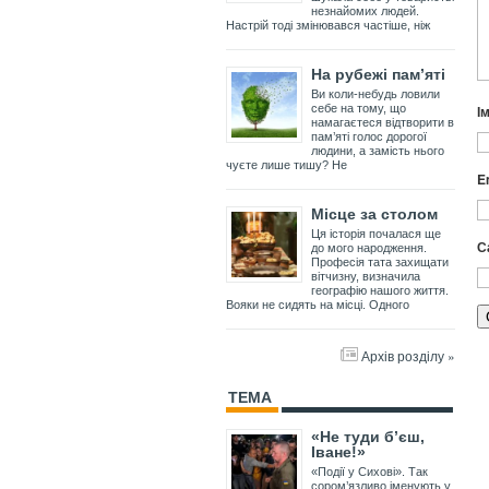
незнайомих людей.
Настрій тоді змінювався частіше, ніж
На рубежі пам’яті
Ви коли-небудь ловили
І
себе на тому, що
намагаєтеся відтворити в
пам’яті голос дорогої
людини, а замість нього
чуєте лише тишу? Не
E
Місце за столом
Ця історія почалася ще
С
до мого народження.
Професія тата захищати
вітчизну, визначила
географію нашого життя.
Вояки не сидять на місці. Одного
Архів розділу »
ТЕМА
«Не туди б’єш,
Іване!»
«Події у Сихові». Так
сором’язливо іменують у