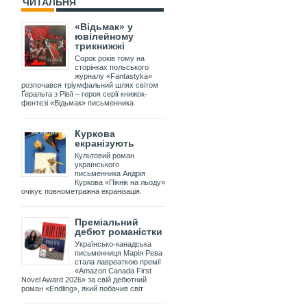
ЧИТАЛЬНЯ
«Відьмак» у
ювілейному
трикнижжі
Сорок років тому на
сторінках польського
журналу «Fantastyka»
розпочався тріумфальний шлях світом
Ґеральта з Рівії – героя серії книжок-
фентезі «Відьмак» письменника
Куркова
екранізують
Культовий роман
українського
письменника Андрія
Куркова «Пікнік на льоду»
очікує повнометражна екранізація.
Преміальний
дебют романістки
Українсько-канадська
письменниця Марія Рева
стала лавреаткою премії
«Amazon Canada First
Novel Award 2026» за свій дебютний
роман «Endling», який побачив світ