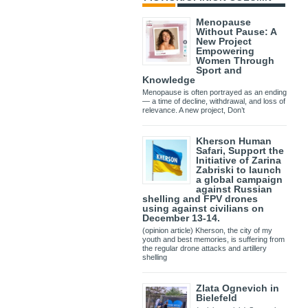
Menopause
Without Pause: A
New Project
Empowering
Women Through
Sport and
Knowledge
Menopause is often portrayed as an ending
— a time of decline, withdrawal, and loss of
relevance. A new project, Don’t
Kherson Human
Safari, Support the
Initiative of Zarina
Zabriski to launch
a global campaign
against Russian
shelling and FPV drones
using against civilians on
December 13-14.
(opinion article) Kherson, the city of my
youth and best memories, is suffering from
the regular drone attacks and artillery
shelling
Zlata Ognevich in
Bielefeld