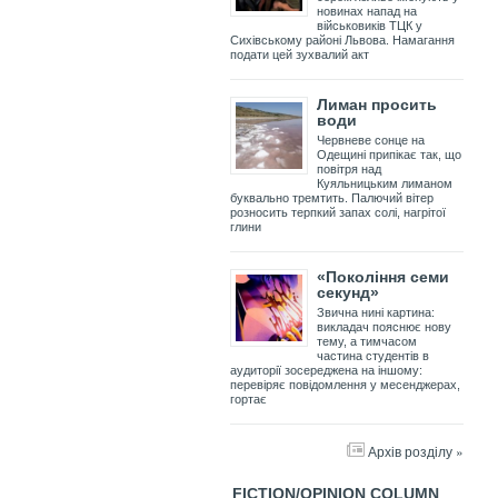
новинах напад на
військовиків ТЦК у
Сихівському районі Львова. Намагання
подати цей зухвалий акт
Лиман просить
води
Червневе сонце на
Одещині припікає так, що
повітря над
Куяльницьким лиманом
буквально тремтить. Палючий вітер
розносить терпкий запах солі, нагрітої
глини
«Покоління семи
секунд»
Звична нині картина:
викладач пояснює нову
тему, а тимчасом
частина студентів в
аудиторії зосереджена на іншому:
перевіряє повідомлення у месенджерах,
гортає
Архів розділу »
FICTION/OPINION COLUMN