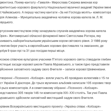
дмонтона. Поему-кантату «Гамалія» Мирослава Скорика виконав хор
ириґентсько-хорового факультету Національної музичної академії України імен
.І.Чайковського
.
А першу частину кантати «За неї Господа моліть» композитор
рія Алжнєва – Муніципальна академічна чоловіча хорова капела ім. Л. М.
евуцького.
іртуозним мистецтвом співу зачарувала слухачів академічна хорова капела
Орея» Житомирської обласної філармонії імені Святослава Ріхтера, яку
азивають найориґінальнішим українським хором світового рівня. З 1986 року
олектив бере участь в європейських хорових фестивалях та змаганнях, де
добув 9 гран-прі та 31 раз посідав перші місця.
исокою співочою культурою учасники П’ятого хорового свята ствердили глибин
истецькі засади хорової школи Павла Муравського, а також гідно представили
дійснення заповітного задуму свого Вчителя – записи хорової Шевченкіани.
 творенні «Пісенного «Кобзаря» взяли участь 45 провідних колективів з 15-ти
іст України й діаспори. До трьох музичних альбомів записали 105 хорових твор
3-рьох композиторів. А в семитомному зібранні «Пісенного «Кобзаря»
редставлено 305 творів 146-ти композиторів ХІХ–ХХІ століть. Так учні Павла
уравського здійснили заповітний мистецький задум свого Вчителя.
ерівник Всеукраїнського мистецького проекту «Україна співає «Кобзаря»