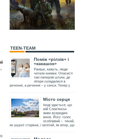
TEEN-TEAM
Поміж «рілзів» і
ий
«какашок»
,
Раніше, кажуть, люди
читали книжки. Опасисті
такі паперові штуки, де
літери складалися в
речення, а речення – у сенси. Тепер у
Місто серця
Іноді здається, що
мій Слов’янськ
живе всередині
мене. Його голос
особливий – тихий,
як шурхіт сторінок, і затятий, як вітер, що
го