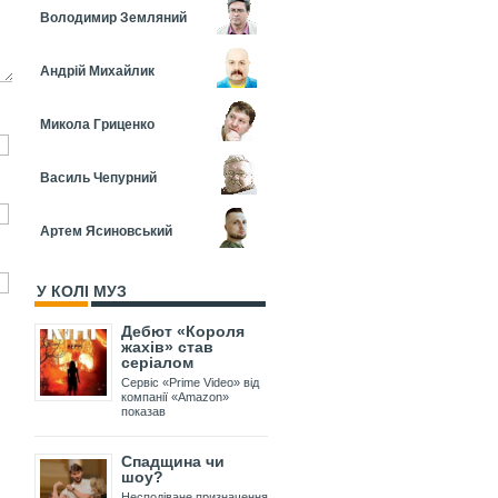
Володимир Земляний
Андрій Михайлик
Микола Гриценко
Василь Чепурний
Артем Ясиновський
У КОЛІ МУЗ
Дебют «Короля
жахів» став
серіалом
Сервіс «Prime Video» від
компанії «Amazon»
показав
Спадщина чи
шоу?
Несподіване призначення