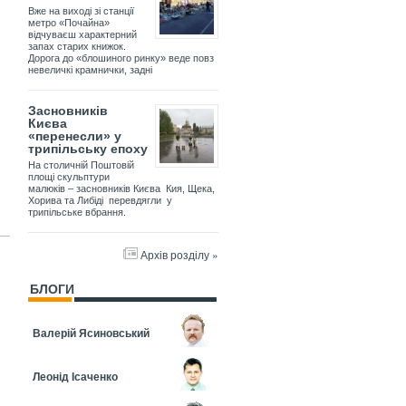
Вже на виході зі станції
метро «Почайна»
відчуваєш характерний
запах старих книжок.
Дорога до «блошиного ринку» веде повз
невеличкі крамнички, задні
Засновників
Києва
«перенесли» у
трипільську епоху
На столичній Поштовій
площі скульптури
малюків – засновників Києва Кия, Щека,
Хорива та Либіді перевдягли у
трипільське вбрання.
Архів розділу »
БЛОГИ
Валерій Ясиновський
Леонід Ісаченко