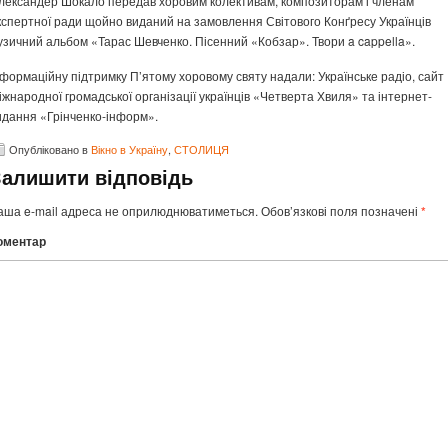
лександер Шокало передав хоровим колективам, композиторам і членам
кспертної ради щойно виданий на замовлення Світового Конґресу Українців
узичний альбом «Тарас Шевченко. Пісенний «Кобзар». Твори a cappella».
нформаційну підтримку П’ятому хоровому святу надали: Українське радіо, сайт
іжнародної громадської організації українців «Четверта Хвиля» та інтернет-
идання «Грінченко-інформ».
Опубліковано в
Вікно в Україну
,
СТОЛИЦЯ
Залишити відповідь
аша e-mail адреса не оприлюднюватиметься.
Обов’язкові поля позначені
*
оментар