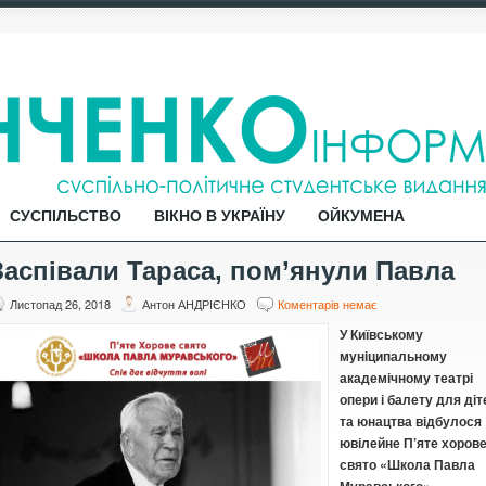
СУСПІЛЬСТВО
ВІКНО В УКРАЇНУ
ОЙКУМЕНА
Заспівали Тараса, пом’янули Павла
Листопад 26, 2018
Антон АНДРІЄНКО
Коментарів немає
У Київському
муніципальному
академічному театрі
опери і балету для діт
та юнацтва відбулося
ювілейне П’яте хоров
свято «Школа Павла