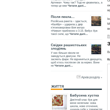
О
Артема». Чому так? Тоді не цікавилась, а
е
тепер це вже
Читати далі…
м
Після пекла…
І
Російська ракета – здається,
М
«Калібр» – ударила у двір
пʼятиповерхівки біля метро
в
«Нивки» приблизно о 3.15. Вибух був
такої сили, що
Читати далі…
Свідки рашистських
злодіянь
В
У них більше ніколи не
заведуться двигуни. Не
К
засяють фари. Не відчиняться дверцята,
щоб хтось поспіхом сів за кермо. Вони
не
Читати далі…
Архів розділу »
ЖИТТЯ
Бабусина хустка
Дев’ятий клас був для
мене нелегким: нова
школа, нове оточення,
шукала себе у товаристві