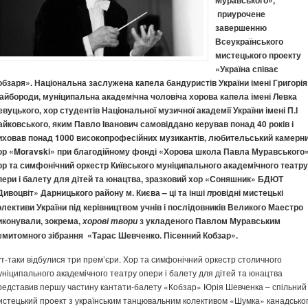
Муравського»,
приурочене
завершенню
Всеукраїнського
мистецького проекту
«Україна співає
обзаря». Національна заслужена капела бандуристів України імені Григорія
айбороди, муніципальна академічна чоловіча хорова капела імені Левка
евуцького, хор студентів Національної музичної академії України імені П.І
айковського, яким Павло Іванович самовіддано керував понад 40 років і
иховав понад 1000 високопрофесійних музикантів, любительський камерн
ор «Moravski» при благодійному фонді «Хорова школа Павла Муравського»
ор та симфонічний оркестр Київського муніципального академічного театру
пери і балету для дітей та юнацтва, зразковий хор «Соняшник» БДЮТ
Дивоцвіт» Дарницького району м. Києва – ці та інші
ровідні мистецькі
п
олективи України під керівництвом учнів і послідовників Великого Маестро
иконували, зокрема,
з укладеного Павлом Муравським
хорові
твори
емитомного зібрання «Тарас Шевченко. Пісенний Кобзар».
ут-таки відбулися три прем’єри. Хор та симфонічний оркестр столичного
уніципального академічного театру опери і балету для дітей та юнацтва
редставив першу частину кантати-балету «Кобзар» Юрія Шевченка – спільний
истецький проект з українським танцювальним колективом «Шумка» канадсько