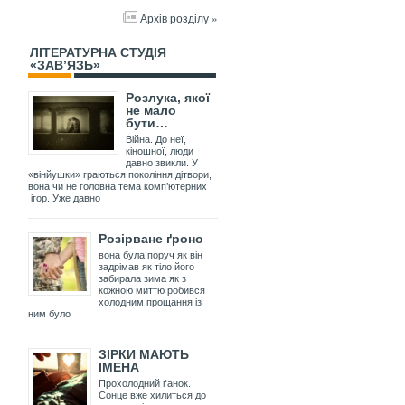
Архів розділу »
ЛІТЕРАТУРНА СТУДІЯ
«ЗАВ’ЯЗЬ»
Розлука, якої
не мало
бути…
Війна. До неї,
кіношної, люди
давно звикли. У
«вінйушки» граються покоління дітвори,
вона чи не головна тема комп’ютерних
ігор. Уже давно
Розірване ґроно
вона була поруч як він
задрімав як тіло його
забирала зима як з
кожною миттю робився
холодним прощання із
ним було
ЗІРКИ МАЮТЬ
ІМЕНА
Прохолодний ґанок.
Сонце вже хилиться до