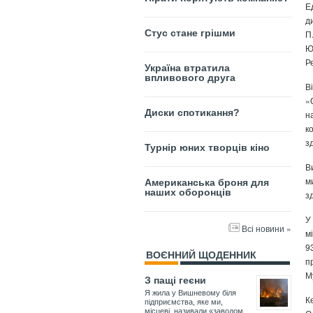
Е
д
Стус стане грішми
П
Ю
Р
Україна втратила
впливового друга
В
«
Диски спотикання?
н
к
з
Турнір юних творців кіно
В
м
Американська броня для
наших оборонців
з
У
Всі новини »
м
9
ВОЄННИЙ ЩОДЕННИК
п
М
З пащі геєни
Я жила у Вишневому біля
К
підприємства, яке ми,
місцеві, називали «заводом