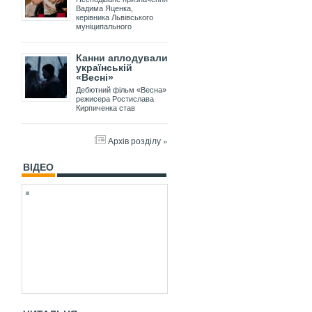
Вадима Яценка,
керівника Львівського
муніципального
Канни аплодували
українській
«Весні»
Дебютний фільм «Весна»
режисера Ростислава
Кирпиченка став
Архів розділу »
ВІДЕО