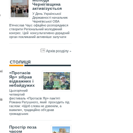
Молода
Чернігівщина
і
активізується
а
У День Української
Державності начальник
Чернігівської ОВА
В’ячеслав Чаус офіційно розпорядився
створити Регіональний молодіжний
конгрес. Цей консультативно-дорадчий
орган покликаний активніше залучати
Архів розділу »
СТОЛИЦЯ
ні
«Протасів
Яр» зібрав
відважних і
небайдужих
Цьогорічний
четвертий
ів
фестиваль «Протасів Яр» пам’яті
Романа Ратушного, який проходить під
гаслом: «Щоб слова не дзвеніли, а
важили», традиційно об’єднав
громадських
Простір поза
часом