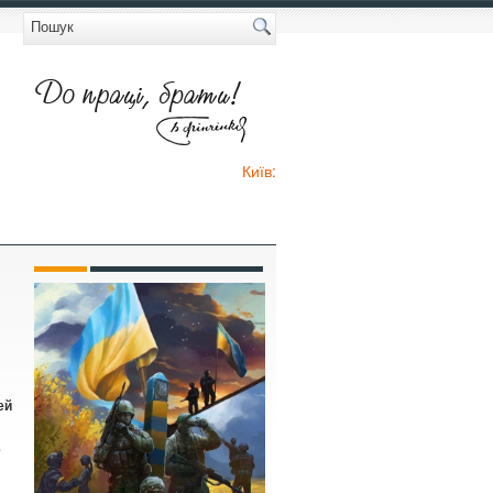
Київ:
ей
е