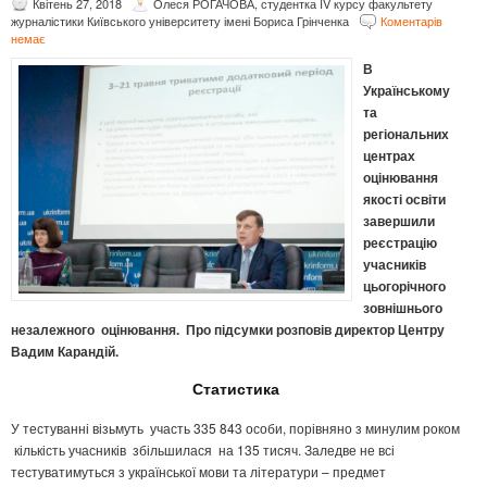
Квітень 27, 2018
Олеся РОГАЧОВА, студентка IV курсу факультету
журналістики Київського університету імені Бориса Грінченка
Коментарів
немає
В
Українському
та
регіональних
центрах
оцінювання
якості освіти
завершили
реєстрацію
учасників
цьогорічного
зовнішнього
незалежного оцінювання. Про підсумки розповів директор Центру
Вадим Карандій
.
Статистика
У тестуванні візьмуть участь 335 843 особи, порівняно з минулим роком
кількість учасників збільшилася на 135 тисяч. Заледве не всі
тестуватимуться з української мови та літератури – предмет