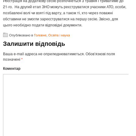
Реєстрація на додаткову сесію розпочнеться 3 травня і триватиме до
21-го. На другий етап ЗНО можуть реєструватися учасники АТО, особи,
позбавлені волі чи взяті під варту, а також ті, хто через поважні
обставини не змогли зареєструватися на першу сесію. Звісно, для
цього необхідно подати відповідні документи.
Опубліковано в
Головне
,
Освіта і наука
Залишити відповідь
Ваша e-mail адреса не оприлюднюватиметься.
Обов’язкові поля
позначені
*
Коментар