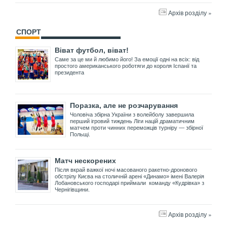
Архів розділу »
СПОРТ
Віват футбол, віват!
Саме за це ми й любимо його! За емоції одні на всіх: від
простого американського роботяги до короля Іспанії та
президента
Поразка, але не розчарування
Чоловіча збірна України з волейболу завершила
перший ігровий тиждень Ліги націй драматичним
матчем проти чинних переможців турніру — збірної
Польщі.
Матч нескорених
Після вкрай важкої ночі масованого ракетно-дронового
обстрілу Києва на столичній арені «Динамо» імені Валерія
Лобановського господарі приймали команду «Кудрівка» з
Чернігівщини.
Архів розділу »