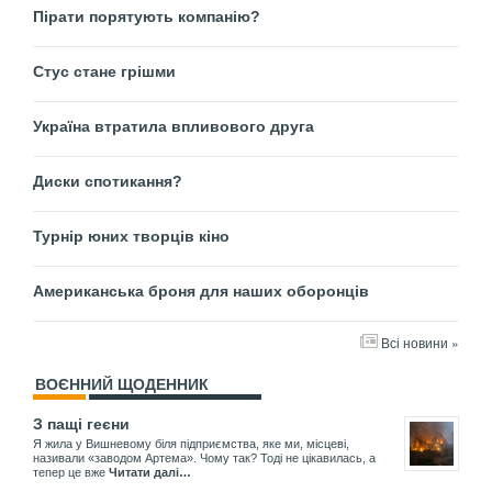
Пірати порятують компанію?
Стус стане грішми
Україна втратила впливового друга
Диски спотикання?
Турнір юних творців кіно
Американська броня для наших оборонців
Всі новини »
ВОЄННИЙ ЩОДЕННИК
З пащі геєни
Я жила у Вишневому біля підприємства, яке ми, місцеві,
називали «заводом Артема». Чому так? Тоді не цікавилась, а
тепер це вже
Читати далі…