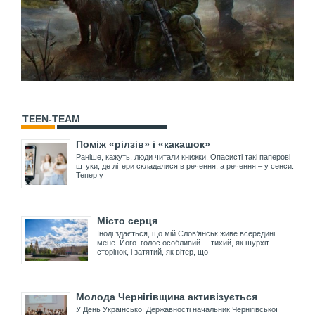
TEEN-TEAM
Поміж «рілзів» і «какашок»
Раніше, кажуть, люди читали книжки. Опасисті такі паперові
штуки, де літери складалися в речення, а речення – у сенси.
Тепер у
Місто серця
Іноді здається, що мій Слов’янськ живе всередині
мене. Його голос особливий – тихий, як шурхіт
сторінок, і затятий, як вітер, що
Молода Чернігівщина активізується
У День Української Державності начальник Чернігівської