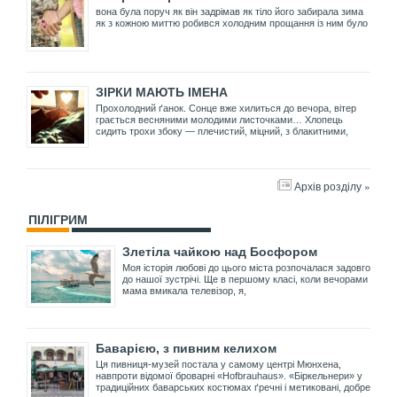
вона була поруч як він задрімав як тіло його забирала зима
як з кожною миттю робився холодним прощання із ним було
ЗІРКИ МАЮТЬ ІМЕНА
Прохолодний ґанок. Сонце вже хилиться до вечора, вітер
грається весняними молодими листочками… Хлопець
сидить трохи збоку — плечистий, міцний, з блакитними,
Архів розділу »
ПІЛІГРИМ
Злетіла чайкою над Босфором
Моя історія любові до цього міста розпочалася задовго
до нашої зустрічі. Ще в першому класі, коли вечорами
мама вмикала телевізор, я,
Баварією, з пивним келихом
Ця пивниця-музей постала у самому центрі Мюнхена,
навпроти відомої броварні «Hofbrauhaus». «Біркельнери» у
традиційних баварських костюмах ґречні і метиковані, добре