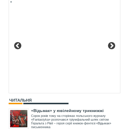
ЧИТАЛЬНЯ
«Відьмак» у ювілейному трикнижжі
Сорок років тому на сторінках польського журналу
«Fantastyka» розпочався тріумфальний шлях світом
Ґеральта з Рівії – героя серії книжок-фентезі «Відьмак»
письменника