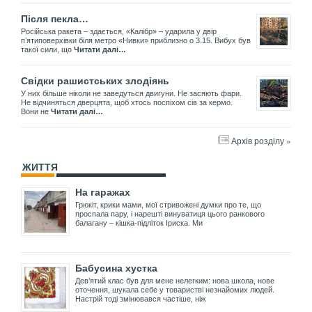
Після пекла…
Російська ракета – здається, «Калібр» – ударила у двір
пʼятиповерхівки біля метро «Нивки» приблизно о 3.15. Вибух був
такої сили, що
Читати далі…
Свідки рашистських злодіянь
У них більше ніколи не заведуться двигуни. Не засяють фари.
Не відчиняться дверцята, щоб хтось поспіхом сів за кермо.
Вони не
Читати далі…
Архів розділу »
ЖИТТЯ
На гаражах
Грюкіт, крики мами, мої стривожені думки про те, що
проспала пару, і нарешті винуватиця цього ранкового
балагану – кішка-підліток Іриска. Ми
Бабусина хустка
Дев’ятий клас був для мене нелегким: нова школа, нове
оточення, шукала себе у товаристві незнайомих людей.
Настрій тоді змінювався частіше, ніж