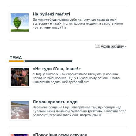
На рубежі пам’яті
Ви коли-небудь ловили себе на тому, що намагаєтеся
відтворити в пам’яті голос дорогої людини, а замість нього
чуєте лише тишу? Не
Архів розділу »
ТЕМА
«Не туди б’єш, Іване!»
«Події у Сихові». Так сором’язливо іменують у новинах
напад на військовиків ТЦК у Сихівському районі Львова.
Намагання подати цей зухвалий акт
Лиман просить води
Червневе сонце на Одещині припікає так, що повітря над
Куяльницьким лиманом буквально тремтить. Палючий вітер
розносить терпкий запах солі, нагрітої глини
«Покоління семи секунд»