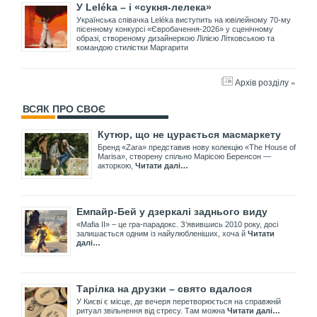
У Leléka – і «сукня-лелека»
Українська співачка Leléka виступить на ювілейному 70-му
пісенному конкурсі «Євробачення-2026» у сценічному
образі, створеному дизайнеркою Лілією Літковською та
командою стилістки Маргарити
Архів розділу »
ВСЯК ПРО СВОЄ
Кутюр, що не цурається масмаркету
Бренд «Zara» представив нову колекцію «The House of
Marisa», створену спільно Марісою Беренсон —
акторкою,
Читати далі…
Емпайр-Бей у дзеркалі заднього виду
«Mafia II» – це гра-парадокс. З’явившись 2010 року, досі
залишається одним із найулюбленіших, хоча й
Читати
далі…
Тарілка на друзки – свято вдалося
У Києві є місце, де вечеря перетворюється на справжній
ритуал звільнення від стресу. Там можна
Читати далі…