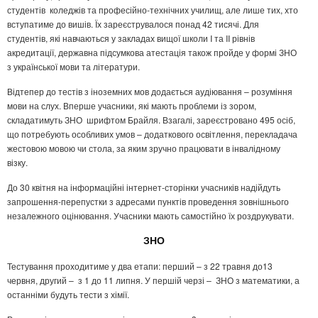
студентів коледжів та професійно-технічних училищ, але лише тих, хто
вступатиме до вишів. Їх зареєструвалося понад 42 тисячі. Для
студентів, які навчаються у закладах вищої школи I та II рівнів
акредитації, державна підсумкова атестація також пройде у формі ЗНО
з української мови та літератури.
Відтепер до тестів з іноземних мов додається аудіювання – розуміння
мови на слух. Вперше учасники, які мають проблеми із зором,
складатимуть ЗНО шрифтом Брайля. Взагалі, зареєстровано 495 осіб,
що потребують особливих умов – додаткового освітлення, перекладача
жестовою мовою чи стола, за яким зручно працювати в інвалідному
візку.
До 30 квітня на інформаційні інтернет-сторінки учасників надійдуть
запрошення-перепустки з адресами пунктів проведення зовнішнього
незалежного оцінювання. Учасники мають самостійно їх роздрукувати.
ЗНО
Тестування проходитиме у два етапи: перший – з 22 травня до13
червня, другий – з 1 до 11 липня. У першій черзі – ЗНО з математики, а
останніми будуть тести з хімії.