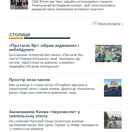
ОВА В’ячеслав Чаус офіційно розпорядився створити
Регіональний молодіжний конгрес. Цей консультативно-
дорадчий орган покликаний активніше залучати
Архів розділу »
СТОЛИЦЯ
«Протасів Яр» зібрав відважних і
небайдужих
Цьогорічний четвертий фестиваль «Протасів Яр»
пам’яті Романа Ратушного, який проходить під
гаслом: «Щоб слова не дзвеніли, а важили»,
традиційно об’єднав громадських
Простір поза часом
Вже на виході зі станції метро «Почайна» відчуваєш
характерний запах старих книжок. Дорога до «блошиного
ринку» веде повз невеличкі крамнички, задні
Засновників Києва «перенесли» у
трипільську епоху
На столичній Поштовій площі скульптури малюків –
засновників Києва Кия, Щека, Хорива та Либіді перевдягли
у трипільське вбрання.