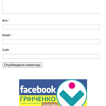
Ім’я
*
Email
*
Сайт