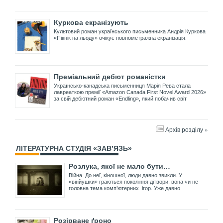
Куркова екранізують
Культовий роман українського письменника Андрія Куркова
«Пікнік на льоду» очікує повнометражна екранізація.
Преміальний дебют романістки
Українсько-канадська письменниця Марія Рева стала
лавреаткою премії «Amazon Canada First Novel Award 2026»
за свій дебютний роман «Endling», який побачив світ
Архів розділу »
ЛІТЕРАТУРНА СТУДІЯ «ЗАВ’ЯЗЬ»
Розлука, якої не мало бути…
Війна. До неї, кіношної, люди давно звикли. У
«вінйушки» граються покоління дітвори, вона чи не
головна тема комп’ютерних ігор. Уже давно
Розірване ґроно