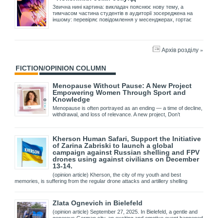
Звична нині картина: викладач пояснює нову тему, а
тимчасом частина студентів в аудиторії зосереджена на
іншому: перевіряє повідомлення у месенджерах, гортає
Архів розділу »
FICTION/OPINION COLUMN
Menopause Without Pause: A New Project
Empowering Women Through Sport and
Knowledge
Menopause is often portrayed as an ending — a time of decline,
withdrawal, and loss of relevance. A new project, Don’t
Kherson Human Safari, Support the Initiative
of Zarina Zabriski to launch a global
campaign against Russian shelling and FPV
drones using against civilians on December
13-14.
(opinion article) Kherson, the city of my youth and best
memories, is suffering from the regular drone attacks and artillery shelling
Zlata Ognevich in Bielefeld
(opinion article) September 27, 2025. In Bielefeld, a gentle and