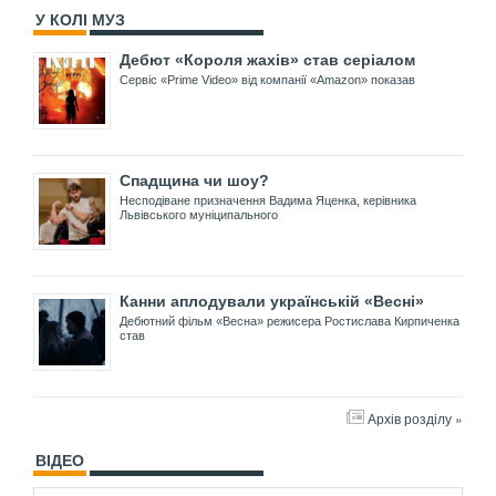
У КОЛІ МУЗ
Дебют «Короля жахів» став серіалом
Сервіс «Prime Video» від компанії «Amazon» показав
Спадщина чи шоу?
Несподіване призначення Вадима Яценка, керівника
Львівського муніципального
Канни аплодували українській «Весні»
Дебютний фільм «Весна» режисера Ростислава Кирпиченка
став
Архів розділу »
ВІДЕО