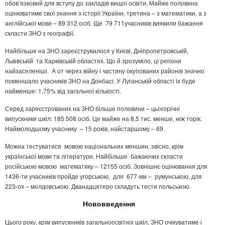
обов’язковий для вступу до закладів вищої освіти. Майже половина
оцінюватиме свої знання з історії України, третина – з математики, а з
англійської мови – 89 312 осіб. Ще 79 711учасників виявили бажання
скласти ЗНО з географії.
Найбільше на ЗНО зареєструвалося у Києві, Дніпропетровській,
Львівській та Харківській областях. Що й зрозуміло, ці регіони
найзаселеніші. А от через війну і частину окупованих районів значно
поменшало учасників ЗНО на Донбасі. У Луганській області їх буде
найменше: 1,75% від загальної кількості.
Серед зареєстрованих на ЗНО більше половини – цьогорічні
випускники шкіл: 185 508 осіб. Це майже на 8,5 тис. менше, ніж торік.
Наймолодшому учаснику – 15 років, найстаршому – 69.
Можна тестуватися мовою національних меншин, звісно, крім
української мови та літератури. Найбільше бажаючих скласти
російською мовою математику – 12155 осіб. Зовнішнє оцінювання для
1436-ти учасників пройде угорською, для 677-ми – румунською, для
223-ох – молдовською. Дванадцятеро складуть тести польською.
Нововведення
Цього року, крім випускників загальноосвітніх шкіл, ЗНО очікуватиме і