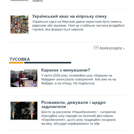
знають
Український квас на кіпрську спеку
Українські харчі на Кіпрі вже давно перестали бути чимось
рідкісним або нішевим. Нині це стабільна частина роздрібної
торгівлі, яка формується навколо
Архів розділу »
ТУСОВКА
Караоке з минувшини?
У квітні 2026 року телевізійне шоу «Караоке на
Майдані» анонсувало повернення. Але вже не на
Майдан, а на площу. На подільську
Розважили, дивували і щедро
задонатили
Шосте за рахунком «Нашебачення» – сатиричне
благодійне шоу-пародія на пісенний фестиваль
«Євробачення», цього року традиційно поєднало
музику, абсурдні перформанси та збір