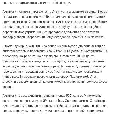
І в таких «апартаментах» немає ані їжі, ні води.
Активісти тижнями намагаються зв’язатися з власником звіринця Ігорем
Падалком, але на розмову не йде. І тим паче відмовлявся коментувати
ситуацію. Вже знайдено організацію LAEO Ukraine, яка зможе прийняти
до себе нещасних звірів. Але справа не зрушується – без офіційної
перевірки умов утримання, без правового документа про закриття
зоопарку тварин передати іншому господареві практично неможливо.
З моменту мирної акції минуло понад місяць, було підписано петицію з
вимогою ретельно перевірити стану тварин та умови їхнього утримання
в зоопарку Покровська. На початку січня Реабілітаційний центр
Запоріжжя погодився надати свої послуги для тимчасового утримання
звірів за договором, підписаним Ігорем Падалком. Документ зобов’язує
горе-власника передати центру до 1 квітня тварин, що постраждали
найбільше. За умовами цього ж таки договору Падалко зобов’явся
створити у своєму звіринці належні умови для утримання великих диких
тварин.
Активісти та зоозахисники написали понад 500 заяв до Мінекології,
зверталися по допомогу до ЗМІ та навіть у Європарламент. Отак історія
з мордуванням тварин на Донеччині вийшла на міжнародний рівень. До
справи порятунку тварин долучилося багато організацій, євродепутат