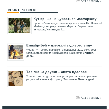
Архів розділу »
ВСЯК ПРО СВОЄ
Кутюр, що не цурається масмаркету
Бренд «Zara» представив нову колекцію «The House of
Marisa», створену спільно Марісою Беренсон —
акторкою,
Читати далі…
Емпайр-Бей у дзеркалі заднього виду
«Mafia II» – це гра-парадокс. З’явившись 2010 року, досі
залишається одним із найулюбленіших, хоча й
Читати
далі…
Тарілка на друзки – свято вдалося
У Києві є місце, де вечеря перетворюється на справжній
ритуал звільнення від стресу. Там можна
Читати далі…
Архів розділу »