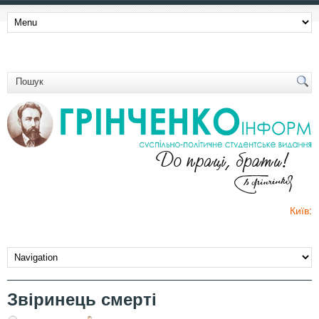
Київ:
Звіринець смерті