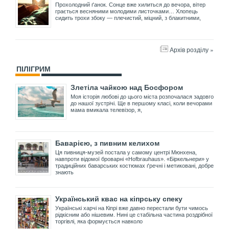
Прохолодний ґанок. Сонце вже хилиться до вечора, вітер
грається весняними молодими листочками… Хлопець
сидить трохи збоку — плечистий, міцний, з блакитними,
Архів розділу »
ПІЛІГРИМ
Злетіла чайкою над Босфором
Моя історія любові до цього міста розпочалася задовго
до нашої зустрічі. Ще в першому класі, коли вечорами
мама вмикала телевізор, я,
Баварією, з пивним келихом
Ця пивниця-музей постала у самому центрі Мюнхена,
навпроти відомої броварні «Hofbrauhaus». «Біркельнери» у
традиційних баварських костюмах ґречні і метиковані, добре
знають
Український квас на кіпрську спеку
Українські харчі на Кіпрі вже давно перестали бути чимось
рідкісним або нішевим. Нині це стабільна частина роздрібної
торгівлі, яка формується навколо