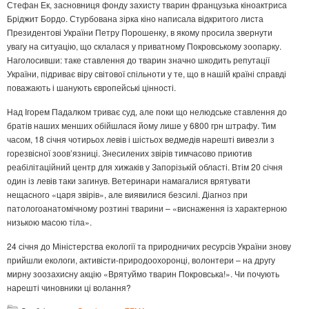
Стефан Ек, засновниця фонду захисту тварин французька кіноактриса
Бріджит Бордо. Стурбована зірка кіно написала відкритого листа
Президентові України Петру Порошенку, в якому просила звернути
увагу на ситуацію, що склалася у приватному Покровському зоопарку.
Наголосивши: таке ставлення до тварин значно шкодить репутації
України, підриває віру світової спільноти у те, що в нашій країні справді
поважають і шанують європейські цінності.
Над Ігорем Падалком триває суд, але поки що нелюдське ставлення до
братів наших менших обійшлася йому лише у 6800 грн штрафу. Тим
часом, 18 січня чотирьох левів і шістьох ведмедів нарешті вивезли з
горезвісної зоов’язниці. Знесилених звірів тимчасово приютив
реабілітаційний центр для хижаків у Запорізькій області. Втім 20 січня
один із левів таки загинув. Ветеринари намагалися врятувати
нещасного «царя звірів», але виявилися безсилі. Діагноз при
патологоанатомічному розтині тварини – «виснаження із характерною
низькою масою тіла».
24 січня до Міністерства екології та природничих ресурсів України знову
прийшли екологи, активісти-природоохоронці, волонтери – на другу
мирну зоозахисну акцію «Врятуймо тварин Покровська!». Чи почують
нарешті чиновники ці волання?