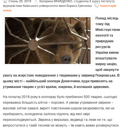
Січень 25, 2019
Катерина МНИЩЕНКО, студентка ІІ курсу Інституту
журналістики Київського університете імені Бориса Грінченка
Коментарів
немає
Понад місяць
тому під
Міністерством
екології та
природних
ресурсів
України кияни
влаштували
мирну акцію,
щоб звернути
увагу на жорстоке поводження з тваринами у звіринці Покровська. В
цьому місті – найбільший зоопарк Донеччини, куди привозять на
утримання тварин з усієї країни, зокрема, й колишніх циркових.
На початку 2018 року в зоопарку було приблизно 500 тварин, сьогодні
переважна більшість кліток – порожні. А умови утримання звірини –
жахливі: клітки замалі, вкриті товстенним шаром екскрементів, які не
прибирають, холоднюча залізна підлога, від якої звірі
переохолоджуються. Звірина у виразках, ведмеді та леви не те, що
випростатися у такій тисняві не можуть – їм навіть важко розвернутися.