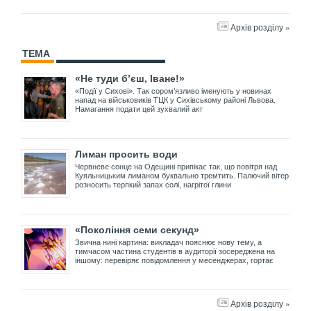
Архів розділу »
ТЕМА
«Не туди б’єш, Іване!»
«Події у Сихові». Так сором’язливо іменують у новинах
напад на військовиків ТЦК у Сихівському районі Львова.
Намагання подати цей зухвалий акт
Лиман просить води
Червневе сонце на Одещині припікає так, що повітря над
Куяльницьким лиманом буквально тремтить. Палючий вітер
розносить терпкий запах солі, нагрітої глини
«Покоління семи секунд»
Звична нині картина: викладач пояснює нову тему, а
тимчасом частина студентів в аудиторії зосереджена на
іншому: перевіряє повідомлення у месенджерах, гортає
Архів розділу »