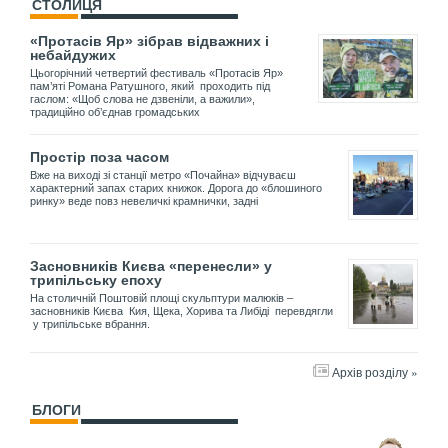
СТОЛИЦЯ
«Протасів Яр» зібрав відважних і
небайдужих
Цьогорічний четвертий фестиваль «Протасів Яр»
пам’яті Романа Ратушного, який проходить під
гаслом: «Щоб слова не дзвеніли, а важили»,
традиційно об’єднав громадських
Простір поза часом
Вже на виході зі станції метро «Почайна» відчуваєш
характерний запах старих книжок. Дорога до «блошиного
ринку» веде повз невеличкі крамнички, задні
Засновників Києва «перенесли» у
трипільську епоху
На столичній Поштовій площі скульптури малюків –
засновників Києва Кия, Щека, Хорива та Либіді перевдягли
у трипільське вбрання.
Архів розділу »
БЛОГИ