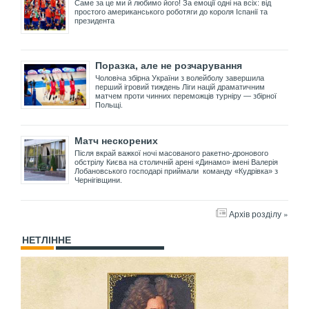
Саме за це ми й любимо його! За емоції одні на всіх: від
простого американського роботяги до короля Іспанії та
президента
Поразка, але не розчарування
Чоловіча збірна України з волейболу завершила
перший ігровий тиждень Ліги націй драматичним
матчем проти чинних переможців турніру — збірної
Польщі.
Матч нескорених
Після вкрай важкої ночі масованого ракетно-дронового
обстрілу Києва на столичній арені «Динамо» імені Валерія
Лобановського господарі приймали команду «Кудрівка» з
Чернігівщини.
Архів розділу »
НЕТЛІННЕ