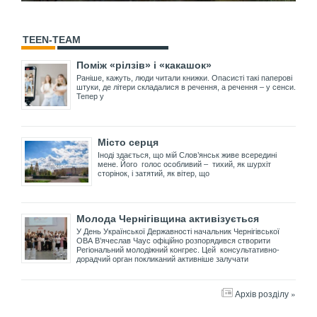
TEEN-TEAM
Поміж «рілзів» і «какашок»
Раніше, кажуть, люди читали книжки. Опасисті такі паперові
штуки, де літери складалися в речення, а речення – у сенси.
Тепер у
Місто серця
Іноді здається, що мій Слов’янськ живе всередині
мене. Його голос особливий – тихий, як шурхіт
сторінок, і затятий, як вітер, що
Молода Чернігівщина активізується
У День Української Державності начальник Чернігівської
ОВА В’ячеслав Чаус офіційно розпорядився створити
Регіональний молодіжний конгрес. Цей консультативно-
дорадчий орган покликаний активніше залучати
Архів розділу »