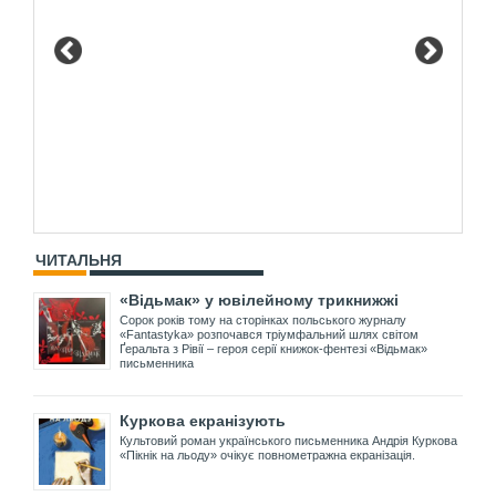
ЧИТАЛЬНЯ
«Відьмак» у ювілейному трикнижжі
Сорок років тому на сторінках польського журналу
«Fantastyka» розпочався тріумфальний шлях світом
Ґеральта з Рівії – героя серії книжок-фентезі «Відьмак»
письменника
Куркова екранізують
Культовий роман українського письменника Андрія Куркова
«Пікнік на льоду» очікує повнометражна екранізація.