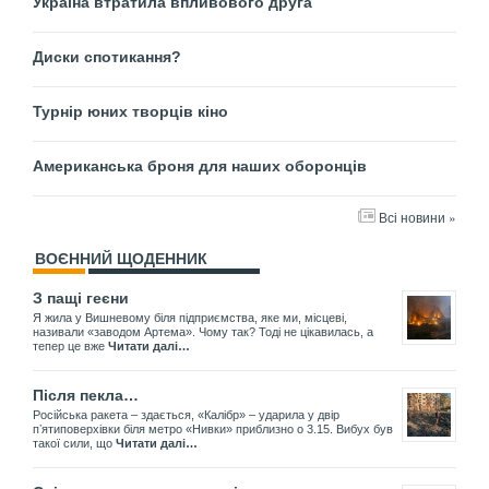
Україна втратила впливового друга
Диски спотикання?
Турнір юних творців кіно
Американська броня для наших оборонців
Всі новини »
ВОЄННИЙ ЩОДЕННИК
З пащі геєни
Я жила у Вишневому біля підприємства, яке ми, місцеві,
називали «заводом Артема». Чому так? Тоді не цікавилась, а
тепер це вже
Читати далі…
Після пекла…
Російська ракета – здається, «Калібр» – ударила у двір
пʼятиповерхівки біля метро «Нивки» приблизно о 3.15. Вибух був
такої сили, що
Читати далі…