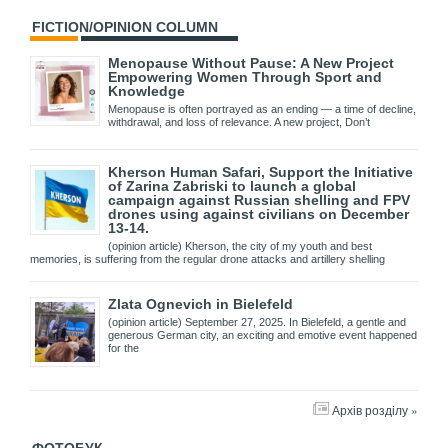
FICTION/OPINION COLUMN
Menopause Without Pause: A New Project
Empowering Women Through Sport and
Knowledge
Menopause is often portrayed as an ending — a time of decline,
withdrawal, and loss of relevance. A new project, Don’t
Kherson Human Safari, Support the Initiative
of Zarina Zabriski to launch a global
campaign against Russian shelling and FPV
drones using against civilians on December
13-14.
(opinion article) Kherson, the city of my youth and best
memories, is suffering from the regular drone attacks and artillery shelling
Zlata Ognevich in Bielefeld
(opinion article) September 27, 2025. In Bielefeld, a gentle and
generous German city, an exciting and emotive event happened
for the
Архів розділу »