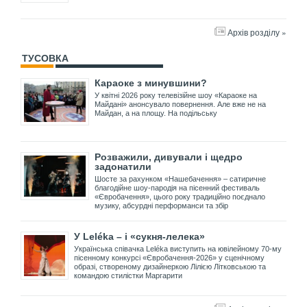
Архів розділу »
ТУСОВКА
Караоке з минувшини?
У квітні 2026 року телевізійне шоу «Караоке на
Майдані» анонсувало повернення. Але вже не на
Майдан, а на площу. На подільську
Розважили, дивували і щедро
задонатили
Шосте за рахунком «Нашебачення» – сатиричне
благодійне шоу-пародія на пісенний фестиваль
«Євробачення», цього року традиційно поєднало
музику, абсурдні перформанси та збір
У Leléka – і «сукня-лелека»
Українська співачка Leléka виступить на ювілейному 70-му
пісенному конкурсі «Євробачення-2026» у сценічному
образі, створеному дизайнеркою Лілією Літковською та
командою стилістки Маргарити