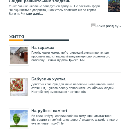
Свідки рашистських злодіянь
У них більше ніколи не заведуться двигуни. Не засяють фари.
Не відчиняться дверцята, щоб хтось поспіхом сів за кермо.
Вони не
Читати далі…
Архів розділу »
ЖИТТЯ
На гаражах
Грюкіт, крики мами, мої стривожені думки про те, що
проспала пару, і нарешті винуватиця цього ранкового
балагану – кішка-підліток Іриска. Ми
Бабусина хустка
Дев’ятий клас був для мене нелегким: нова школа, нове
оточення, шукала себе у товаристві незнайомих людей.
Настрій тоді змінювався частіше, ніж
На рубежі пам’яті
Ви коли-небудь ловили себе на тому, що намагаєтеся
відтворити в пам’яті голос дорогої людини, а замість нього
чуєте лише тишу? Не