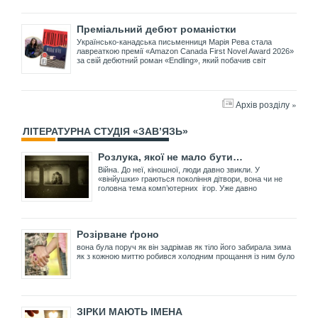
Преміальний дебют романістки
Українсько-канадська письменниця Марія Рева стала
лавреаткою премії «Amazon Canada First Novel Award 2026»
за свій дебютний роман «Endling», який побачив світ
Архів розділу »
ЛІТЕРАТУРНА СТУДІЯ «ЗАВ’ЯЗЬ»
Розлука, якої не мало бути…
Війна. До неї, кіношної, люди давно звикли. У
«вінйушки» граються покоління дітвори, вона чи не
головна тема комп’ютерних ігор. Уже давно
Розірване ґроно
вона була поруч як він задрімав як тіло його забирала зима
як з кожною миттю робився холодним прощання із ним було
ЗІРКИ МАЮТЬ ІМЕНА