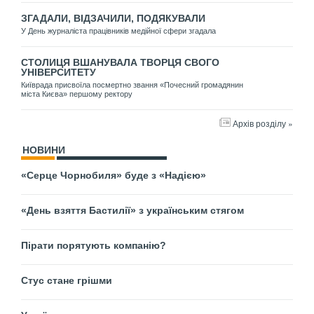
ЗГАДАЛИ, ВІДЗАЧИЛИ, ПОДЯКУВАЛИ
У День журналіста працівників медійної сфери згадала
СТОЛИЦЯ ВШАНУВАЛА ТВОРЦЯ СВОГО
УНІВЕРСИТЕТУ
Київрада присвоїла посмертно звання «Почесний громадянин
міста Києва» першому ректору
Архів розділу »
НОВИНИ
«Серце Чорнобиля» буде з «Надією»
«День взяття Бастилії» з українським стягом
Пірати порятують компанію?
Стус стане грішми