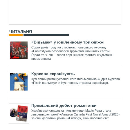
ЧИТАЛЬНЯ
«Відьмак» у ювілейному трикнижжі
Сорок років тому на сторінках польського журналу
«Fantastyka» розпочався тріумфальний шлях світом
Ґеральта з Рівії – героя серії книжок-фентезі «Відьмак»
письменника
Куркова екранізують
Культовий роман українського письменника Андрія Куркова
«Пікнік на льоду» очікує повнометражна екранізація.
Преміальний дебют романістки
Українсько-канадська письменниця Марія Рева стала
лавреаткою премії «Amazon Canada First Novel Award 2026»
за свій дебютний роман «Endling», який побачив світ