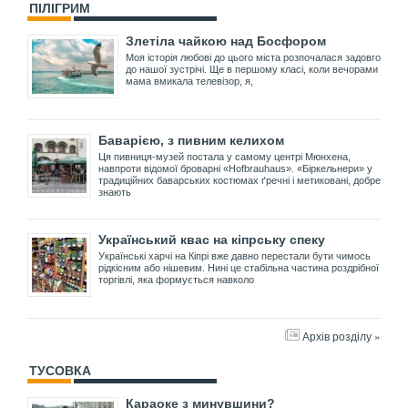
ПІЛІГРИМ
Злетіла чайкою над Босфором
Моя історія любові до цього міста розпочалася задовго
до нашої зустрічі. Ще в першому класі, коли вечорами
мама вмикала телевізор, я,
Баварією, з пивним келихом
Ця пивниця-музей постала у самому центрі Мюнхена,
навпроти відомої броварні «Hofbrauhaus». «Біркельнери» у
традиційних баварських костюмах ґречні і метиковані, добре
знають
Український квас на кіпрську спеку
Українські харчі на Кіпрі вже давно перестали бути чимось
рідкісним або нішевим. Нині це стабільна частина роздрібної
торгівлі, яка формується навколо
Архів розділу »
ТУСОВКА
Караоке з минувшини?