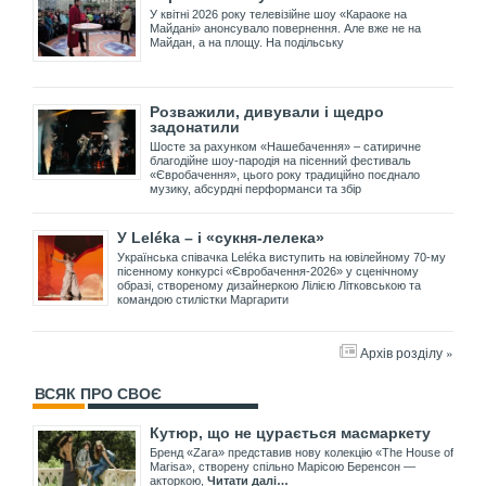
У квітні 2026 року телевізійне шоу «Караоке на
Майдані» анонсувало повернення. Але вже не на
Майдан, а на площу. На подільську
Розважили, дивували і щедро
задонатили
Шосте за рахунком «Нашебачення» – сатиричне
благодійне шоу-пародія на пісенний фестиваль
«Євробачення», цього року традиційно поєднало
музику, абсурдні перформанси та збір
У Leléka – і «сукня-лелека»
Українська співачка Leléka виступить на ювілейному 70-му
пісенному конкурсі «Євробачення-2026» у сценічному
образі, створеному дизайнеркою Лілією Літковською та
командою стилістки Маргарити
Архів розділу »
ВСЯК ПРО СВОЄ
Кутюр, що не цурається масмаркету
Бренд «Zara» представив нову колекцію «The House of
Marisa», створену спільно Марісою Беренсон —
акторкою,
Читати далі…