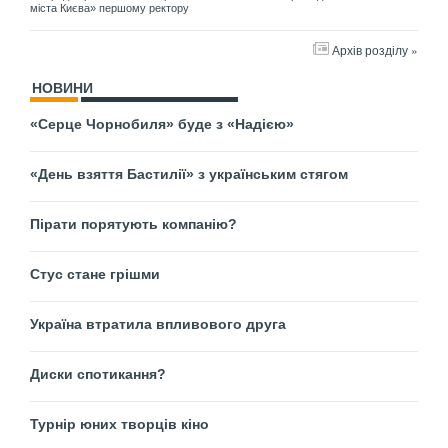
міста Києва» першому ректору
Архів розділу »
НОВИНИ
«Серце Чорнобиля» буде з «Надією»
«День взяття Бастилії» з українським стягом
Пірати порятують компанію?
Стус стане грішми
Україна втратила впливового друга
Диски спотикання?
Турнір юних творців кіно