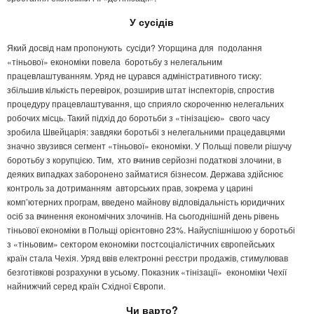
У сусідів
Який досвід нам пропонують сусіди? Угорщина для подолання
«тіньової» економіки повела боротьбу з нелегальним
працевлаштуванням. Уряд не цурався адміністративного тиску:
збільшив кількість перевірок, розширив штат інспекторів, спростив
процедуру працевлаштування, що сприяло скороченню нелегальних
робочих місць. Такий підхід до боротьби з «тінізацією» свого часу
зробила Швейцарія: завдяки боротьбі з нелегальними працедавцями
значно звузився сегмент «тіньової» економіки. У Польщі повели рішучу
боротьбу з корупцією. Тим, хто вчинив серйозні податкові злочини, в
деяких випадках заборонено займатися бізнесом. Держава здійснює
контроль за дотриманням авторських прав, зокрема у царині
комп’ютерних програм, введено майнову відповідальність юридичних
осіб за вчинення економічних злочинів. На сьогоднішній день рівень
тіньової економіки в Польщі орієнтовно 23%. Найуспішнішою у боротьбі
з «тіньовим» сектором економіки постсоціалістичних європейських
країн стала Чехія. Уряд ввів електронні реєстри продажів, стимулював
безготівкові розрахунки в усьому. Показник «тінізації» економіки Чехії
найнижчий серед країн Східної Європи.
Чи варто?