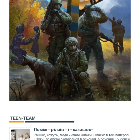
TEEN-TEAM
Поміж «рілзів» і «какашок»
Раніше, кажуть, люди читали книжки. Опасисті такі паперові
штуки, де літери складалися в речення, а речення – у сенси.