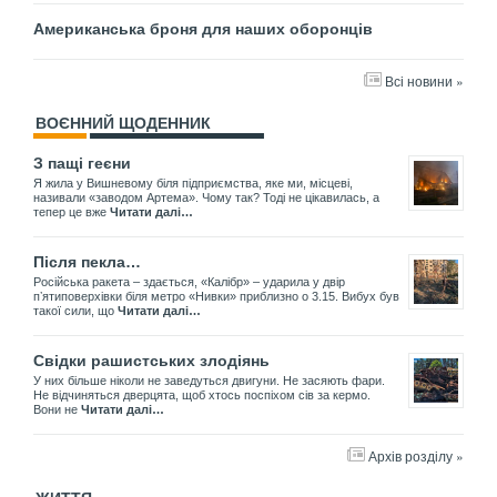
Американська броня для наших оборонців
Всі новини »
ВОЄННИЙ ЩОДЕННИК
З пащі геєни
Я жила у Вишневому біля підприємства, яке ми, місцеві,
називали «заводом Артема». Чому так? Тоді не цікавилась, а
тепер це вже
Читати далі…
Після пекла…
Російська ракета – здається, «Калібр» – ударила у двір
пʼятиповерхівки біля метро «Нивки» приблизно о 3.15. Вибух був
такої сили, що
Читати далі…
Свідки рашистських злодіянь
У них більше ніколи не заведуться двигуни. Не засяють фари.
Не відчиняться дверцята, щоб хтось поспіхом сів за кермо.
Вони не
Читати далі…
Архів розділу »