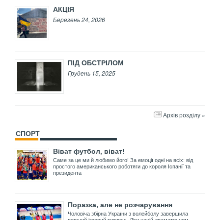
АКЦІЯ
Березень 24, 2026
ПІД ОБСТРІЛОМ
Грудень 15, 2025
Архів розділу »
СПОРТ
Віват футбол, віват!
Саме за це ми й любимо його! За емоції одні на всіх: від
простого американського роботяги до короля Іспанії та
президента
Поразка, але не розчарування
Чоловіча збірна України з волейболу завершила
перший ігровий тиждень Ліги націй драматичним