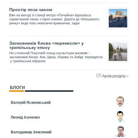
Простір поза часом
Вже на виході зі станції метро «Почайна» відчуваєш
характерний запах старих книжок. Дорога до «блошиного
ринку» веде повз невеличкі крамнички, задні
Засновників Києва «перенесли» у
трипільську епоху
На столичній Поштовій площі скульптури малюків –
засновників Києва Кия, Щека, Хорива та Либіді перевдягли
у трипільське вбрання.
Архів розділу »
БЛОГИ
Валерій Ясиновський
Леонід Ісаченко
Володимир Земляний