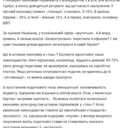
турбує, а когось доводиться рятувати від цієї напасті скальпелем. У
світовій економіці сегмент «тінізації» становить 5-10%. В країнах
Африки – 30%, в Чехії – близько 15%. А в Україні, повторюся, половину
ВВП.
За оцінкою Нацбанку, у позабанковій сфері «крутиться» 4,8 млрд.
гривень. А скільки коштів «безконтрольно» перетекло в офшори? І які
суми тіньовим ділкам вдалося легалізувати в самій Україні?
Що ж штовхає економіку в «тінь»? Експерти одностайні: наше
законодавство. Нині підприємці, наприклад, віддають державі 60-70%
свого доходу податками, не враховуючи нарахувань на заробітну
платню. Якщо ретельно сплачувати всі податки, не вдаючись до їх
«оптимізації», то можна швидко прогоріти.
Із зростанням податкового тиску зменшується наповнюваність
бюджету, підприємства втрачають обігові кошти. Отак з’являється
бартер і затримки зарплати… Як можна позбутися нелегальної
економіки, коли уряд сам штовхає підприємців у «тінь»? Хоча
українське законодавство і прагне до європейських стандартів і
прозорості , та одноразові оздоровчі «пігулки» у вигляді мізерного
скорочення якоїсь податкової ставки не стимулюють значного
зростання економіки і її «детінізації».