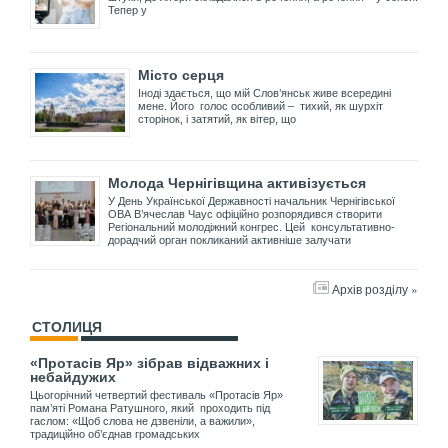
Тепер у
Місто серця
Іноді здається, що мій Слов’янськ живе всередині
мене. Його голос особливий – тихий, як шурхіт
сторінок, і затятий, як вітер, що
Молода Чернігівщина активізується
У День Української Державності начальник Чернігівської
ОВА В’ячеслав Чаус офіційно розпорядився створити
Регіональний молодіжний конгрес. Цей консультативно-
дорадчий орган покликаний активніше залучати
Архів розділу »
СТОЛИЦЯ
«Протасів Яр» зібрав відважних і
небайдужих
Цьогорічний четвертий фестиваль «Протасів Яр»
пам’яті Романа Ратушного, який проходить під
гаслом: «Щоб слова не дзвеніли, а важили»,
традиційно об’єднав громадських