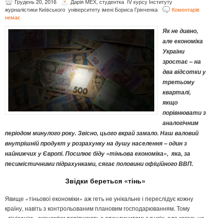
Грудень 20, 2016
Дарія МЕХ, студентка IV курсу Інституту
журналістики Київського університету імені Бориса Грінченка
Коментарів
немає
Як не дивно,
але економіка
України
зростає – на
два відсотки у
третьому
кварталі,
якщо
порівнювати з
аналогічним
періодом минулого року. Звісно, цього вкрай замало. Наш валовий
внутрішній продукт у розрахунку на душу населення – один з
найнижчих у Європі. Посилює біду «тіньова економіка», яка, за
песимістичними підрахунками, сягає половини офіційного ВВП.
Звідки береться «тінь»
Явище «тіньової економіки» аж геть не унікальне і переслідує кожну
країну, навіть з контрольованим плановим господарюванням. Тому
«тінізацію» економіки порівнюють з апендицитом: є в усіх, але когось не