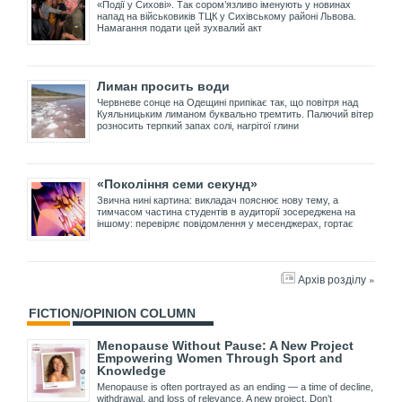
«Події у Сихові». Так сором’язливо іменують у новинах
напад на військовиків ТЦК у Сихівському районі Львова.
Намагання подати цей зухвалий акт
Лиман просить води
Червневе сонце на Одещині припікає так, що повітря над
Куяльницьким лиманом буквально тремтить. Палючий вітер
розносить терпкий запах солі, нагрітої глини
«Покоління семи секунд»
Звична нині картина: викладач пояснює нову тему, а
тимчасом частина студентів в аудиторії зосереджена на
іншому: перевіряє повідомлення у месенджерах, гортає
Архів розділу »
FICTION/OPINION COLUMN
Menopause Without Pause: A New Project
Empowering Women Through Sport and
Knowledge
Menopause is often portrayed as an ending — a time of decline,
withdrawal, and loss of relevance. A new project, Don’t