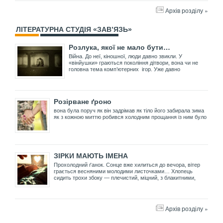
Архів розділу »
ЛІТЕРАТУРНА СТУДІЯ «ЗАВ’ЯЗЬ»
Розлука, якої не мало бути…
Війна. До неї, кіношної, люди давно звикли. У
«вінйушки» граються покоління дітвори, вона чи не
головна тема комп’ютерних ігор. Уже давно
Розірване ґроно
вона була поруч як він задрімав як тіло його забирала зима
як з кожною миттю робився холодним прощання із ним було
ЗІРКИ МАЮТЬ ІМЕНА
Прохолодний ґанок. Сонце вже хилиться до вечора, вітер
грається весняними молодими листочками… Хлопець
сидить трохи збоку — плечистий, міцний, з блакитними,
Архів розділу »