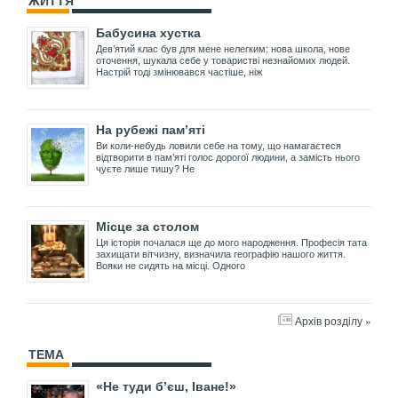
ЖИТТЯ
Бабусина хустка
Дев’ятий клас був для мене нелегким: нова школа, нове
оточення, шукала себе у товаристві незнайомих людей.
Настрій тоді змінювався частіше, ніж
На рубежі пам’яті
Ви коли-небудь ловили себе на тому, що намагаєтеся
відтворити в пам’яті голос дорогої людини, а замість нього
чуєте лише тишу? Не
Місце за столом
Ця історія почалася ще до мого народження. Професія тата
захищати вітчизну, визначила географію нашого життя.
Вояки не сидять на місці. Одного
Архів розділу »
ТЕМА
«Не туди б’єш, Іване!»