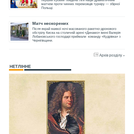
матчем проти чинних переможців турніру — збірної
Польщі.
Матч нескорених
Після вкрай важкої ночі масованого ракетно-дронового
обстрілу Києва на столичній арені «Динамо» імені Валерія
Лобановського господарі приймали команду «Кудрівка» з
Чернігівщини.
Архів розділу »
НЕТЛІННЕ