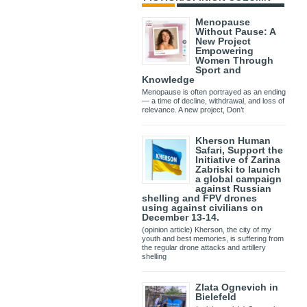
Menopause
Without Pause: A
New Project
Empowering
Women Through
Sport and
Knowledge
Menopause is often portrayed as an ending
— a time of decline, withdrawal, and loss of
relevance. A new project, Don’t
Kherson Human
Safari, Support the
Initiative of Zarina
Zabriski to launch
a global campaign
against Russian
shelling and FPV drones
using against civilians on
December 13-14.
(opinion article) Kherson, the city of my
youth and best memories, is suffering from
the regular drone attacks and artillery
shelling
Zlata Ognevich in
Bielefeld