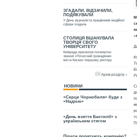
ЗГАДАЛИ, ВІДЗАЧИЛИ,
ПОДЯКУВАЛИ
М
У День журналіста працівників медійної
с
сфери згадала
я
«
СТОЛИЦЯ ВШАНУВАЛА
ТВОРЦЯ СВОГО
Д
УНІВЕРСИТЕТУ
Київрада присвоїла посмертно
К
звання «Почесний громадянин
міста Києва» першому ректору
Т
Б
Архів розділу »
Р
С
НОВИНИ
д
«Серце Чорнобиля» буде з
п
«Надією»
м
р
т
«День взяття Бастилії» з
українським стягом
П
…
Пірати порятують компанію?