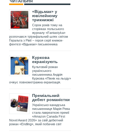
ЧИТАЛЬНЯ
«Відьмак» у
ювілейному
трикнижжі
Сорок років тому на
сторінках польського
журналу «Fantastyka»
розпочався тріумфальний шлях світом
Ґеральта з Рівії – героя серії книжок-
фентезі «Відьмак» письменника
Куркова
екранізують
Культовий роман
українського
письменника Андрія
Куркова «Пікнік на льоду»
очікує повнометражна екранізація.
Преміальний
дебют романістки
Українсько-канадська
письменниця Марія Рева
стала лавреаткою премії
«Amazon Canada First
Novel Award 2026» за свій дебютний
роман «Endling», який побачив світ