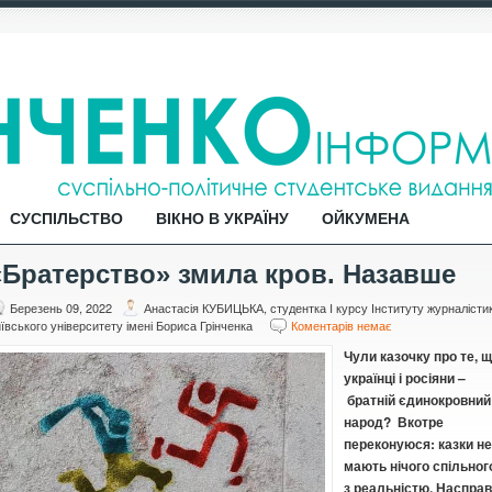
СУСПІЛЬСТВО
ВІКНО В УКРАЇНУ
ОЙКУМЕНА
«Братерство» змила кров. Назавше
Березень 09, 2022
Анастасія КУБИЦЬКА, студентка I курсу Інституту журналісти
ївського університету імені Бориса Грінченка
Коментарів немає
Чули казочку про те, 
українці і росіяни –
братній єдинокровний
народ? Вкотре
переконуюся: казки не
мають нічого спільног
з реальністю. Насправ