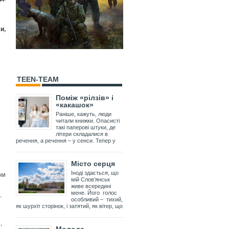
и,
TEEN-TEAM
Поміж «рілзів» і
«какашок»
Раніше, кажуть, люди
читали книжки. Опасисті
такі паперові штуки, де
літери складалися в
речення, а речення – у сенси. Тепер у
Місто серця
ни
Іноді здається, що
мій Слов’янськ
живе всередині
мене. Його голос
.
особливий – тихий,
як шурхіт сторінок, і затятий, як вітер, що
,