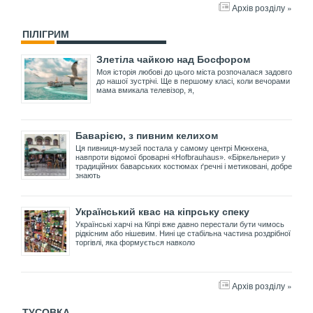
Архів розділу »
ПІЛІГРИМ
Злетіла чайкою над Босфором
Моя історія любові до цього міста розпочалася задовго
до нашої зустрічі. Ще в першому класі, коли вечорами
мама вмикала телевізор, я,
Баварією, з пивним келихом
Ця пивниця-музей постала у самому центрі Мюнхена,
навпроти відомої броварні «Hofbrauhaus». «Біркельнери» у
традиційних баварських костюмах ґречні і метиковані, добре
знають
Український квас на кіпрську спеку
Українські харчі на Кіпрі вже давно перестали бути чимось
рідкісним або нішевим. Нині це стабільна частина роздрібної
торгівлі, яка формується навколо
Архів розділу »
ТУСОВКА