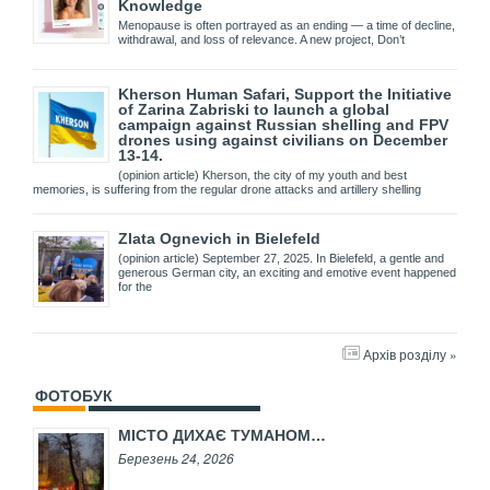
Knowledge
Menopause is often portrayed as an ending — a time of decline,
withdrawal, and loss of relevance. A new project, Don’t
Kherson Human Safari, Support the Initiative
of Zarina Zabriski to launch a global
campaign against Russian shelling and FPV
drones using against civilians on December
13-14.
(opinion article) Kherson, the city of my youth and best
memories, is suffering from the regular drone attacks and artillery shelling
Zlata Ognevich in Bielefeld
(opinion article) September 27, 2025. In Bielefeld, a gentle and
generous German city, an exciting and emotive event happened
for the
Архів розділу »
ФОТОБУК
МІСТО ДИХАЄ ТУМАНОМ…
Березень 24, 2026