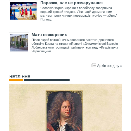
Поразка, але не розчарування
Чоловіча збірна України з волейболу завершила
перший ігровий тиждень Ліги націй драматичним
матчем проти чинних переможців турніру — збірної
Польщі.
Матч нескорених
Після вкрай важкої ночі масованого ракетно-дронового
обстрілу Києва на столичній арені «Динамо» імені Валерія
Лобановського господарі приймали команду «Кудрівка» з
Чернігівщини.
Архів розділу »
НЕТЛІННЕ