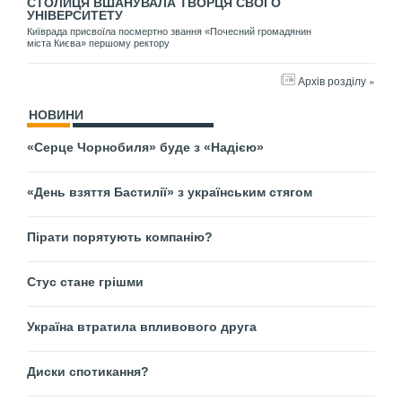
СТОЛИЦЯ ВШАНУВАЛА ТВОРЦЯ СВОГО
УНІВЕРСИТЕТУ
Київрада присвоїла посмертно звання «Почесний громадянин
міста Києва» першому ректору
Архів розділу »
НОВИНИ
«Серце Чорнобиля» буде з «Надією»
«День взяття Бастилії» з українським стягом
Пірати порятують компанію?
Стус стане грішми
Україна втратила впливового друга
Диски спотикання?