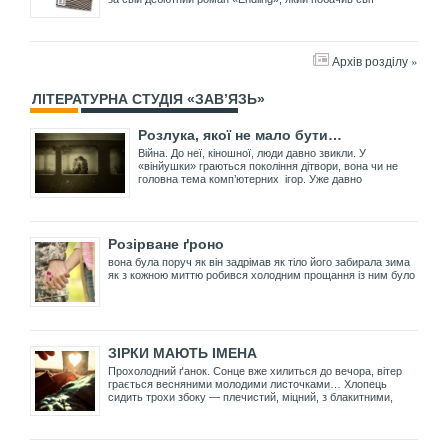
Архів розділу »
ЛІТЕРАТУРНА СТУДІЯ «ЗАВ’ЯЗЬ»
Розлука, якої не мало бути…
Війна. До неї, кіношної, люди давно звикли. У
«вінйушки» граються покоління дітвори, вона чи не
головна тема комп’ютерних ігор. Уже давно
Розірване ґроно
вона була поруч як він задрімав як тіло його забирала зима
як з кожною миттю робився холодним прощання із ним було
ЗІРКИ МАЮТЬ ІМЕНА
Прохолодний ґанок. Сонце вже хилиться до вечора, вітер
грається весняними молодими листочками… Хлопець
сидить трохи збоку — плечистий, міцний, з блакитними,