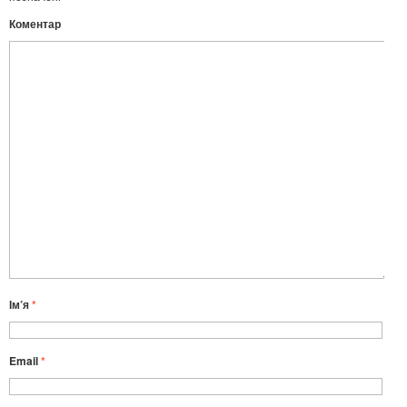
Коментар
Ім’я
*
Email
*