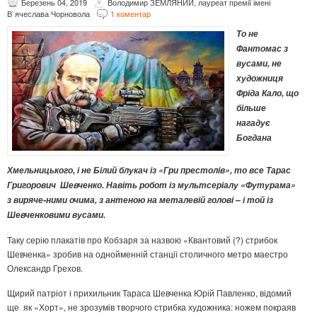
Березень 04, 2019
Володимир ЗЕМЛЯНИЙ, лауреат премії імені
В`ячеслава Чорновола
1 коментар
То не
Фантомас з
вусами, не
художниця
Фріда Кало, що
більше
нагадує
Богдана
Хмельницького, і не Білий блукач із «Гри престолів», то все Тарас
Григорович Шевченко. Навіть робот із мультсеріалу «Футурама»
з виряче-ними очима, з антеною на металевій голові – і той із
Шевченковими вусами.
Таку серію плакатів про Кобзаря за назвою «Квантовий (?) стрибок
Шевченка» зробив на однойменній станції столичного метро маестро
Олександр Грехов.
Щирий патріот і прихильник Тараса Шевченка Юрій Павленко, відомий
ще як «Хорт», не зрозумів творчого стрибка художника: ножем покраяв