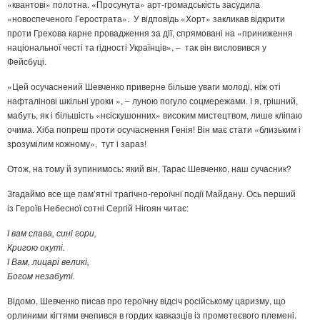
«квантові» полотна. «Просунута» арт-громадськість засудила
«новоспеченого Герострата». У відповідь «Хорт» закликав відкрити
проти Грехова карне провадження за дії, спрямовані на «приниження
національної честі та гідності Українців», – так він висловився у
Фейсбуці.
«Цей осучаснений Шевченко приверне більше уваги молоді, ніж оті
нафталінові шкільні уроки », – луною погуло соцмережами. І я, грішний,
мабуть, як і більшість «нєіскушонних» високим мистецтвом, лише кліпаю
очима. Хіба попреш проти осучаснення Генія! Він має стати «близьким і
зрозумілим кожному», тут і зараз!
Отож, на тому й зупинимось: який він, Тарас Шевченко, наш сучасник?
Згадаймо все ще пам’ятні трагічно-героїчні події Майдану. Ось перший
із Героїв Небесної сотні Сергій Нігоян читає:
І вам слава, сині гори,
Кригою окуті.
І Вам, лицарі великі,
Богом незабуті.
Відомо, Шевченко писав про героїчну відсіч російському царизму, що
орлиними кігтями вчепився в гордих кавказців із прометеєвого племені.