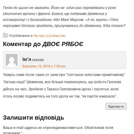
Генію до цього не звикати. Його не один раз перевдягали у різні
ідеологічні жупани і френчі. Боюся, ще побачимо Шевченка у
косоворотці і з балалайкою. Або Міккі Маусом. «А чо, круто»! Ото
нерозумні дітлахи зрадіють, прилучаючись до Шевченка. Хіба погано?
Опубліковано в
На часі
,
Суспільство
Коментар до
ДВОЄ РЯБОЄ
Ім'я
сказав:
Березень 10, 2019 о 7:03 pm
Чомусь саме після таких от заяв про “топтання чоботами примітивізму”
“батька нації” Шевченка, все більше переконуюсь, що роботи Грехова
дійсно на часі. Зробили з Тараса Григоровича ідола і трусятья, коли
хтось посміє подивитись на того ідола не так, “як партія наказала”.
Відповіcти
Залишити відповідь
Ваша e-mail адреса не оприлюднюватиметься.
Обов’язкові поля
позначені
*