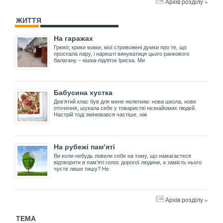
Архів розділу »
ЖИТТЯ
На гаражах
Грюкіт, крики мами, мої стривожені думки про те, що
проспала пару, і нарешті винуватиця цього ранкового
балагану – кішка-підліток Іриска. Ми
Бабусина хустка
Дев’ятий клас був для мене нелегким: нова школа, нове
оточення, шукала себе у товаристві незнайомих людей.
Настрій тоді змінювався частіше, ніж
На рубежі пам’яті
Ви коли-небудь ловили себе на тому, що намагаєтеся
відтворити в пам’яті голос дорогої людини, а замість нього
чуєте лише тишу? Не
Архів розділу »
ТЕМА