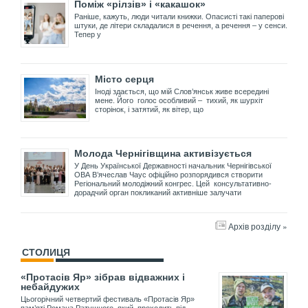
Поміж «рілзів» і «какашок»
Раніше, кажуть, люди читали книжки. Опасисті такі паперові
штуки, де літери складалися в речення, а речення – у сенси.
Тепер у
Місто серця
Іноді здається, що мій Слов’янськ живе всередині
мене. Його голос особливий – тихий, як шурхіт
сторінок, і затятий, як вітер, що
Молода Чернігівщина активізується
У День Української Державності начальник Чернігівської
ОВА В’ячеслав Чаус офіційно розпорядився створити
Регіональний молодіжний конгрес. Цей консультативно-
дорадчий орган покликаний активніше залучати
Архів розділу »
СТОЛИЦЯ
«Протасів Яр» зібрав відважних і
небайдужих
Цьогорічний четвертий фестиваль «Протасів Яр»