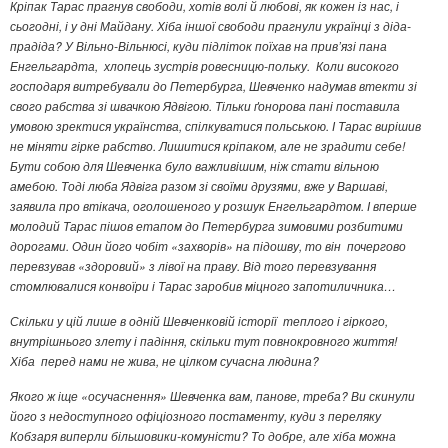
Кріпак Тарас прагнув свободи, хотів волі й любові, як кожен із нас, і
сьогодні, і у дні Майдану. Хіба іншої свободи прагнули українці з діда-
прадіда? У Вільно-Вільнюсі, куди підліток поїхав на прив’язі пана
Енгельгардта, хлопець зустрів ровесницю-польку. Коли високого
господаря витребували до Петербурга, Шевченко надумав втекти зі
свого рабства зі швачкою Ядвігою. Тільки ґонорова пані поставила
умовою зректися українства, спілкуватися польською. І Тарас вирішив
не міняти гірке рабство. Лишитися кріпаком, але не зрадити себе!
Бути собою для Шевченка було важливішим, ніж стати вільною
амебою. Тоді люба Ядвіга разом зі своїми друзями, вже у Варшаві,
заявила про втікача, оголошеного у розшук Енгельгардтом. І вперше
молодий Тарас пішов етапом до Петербурга зимовими розбитими
дорогами. Один його чобіт «захворів» на підошву, то він почергово
перевзував «здоровий» з лівої на праву. Від того перевзування
стомлювалися конвоїри і Тарас заробив міцного запотиличника…
Скільки у цій лише в одній Шевченковій історії теплого і гіркого,
внутрішнього злету і падіння, скільки тут повнокровного життя!
Хіба перед нами не жива, не цілком сучасна людина?
Якого ж іще «осучаснення» Шевченка вам, панове, треба? Ви скинули
його з недоступного офіціозного постаменту, куди з переляку
Кобзаря виперли більшовики-комуністи? То добре, але хіба можна