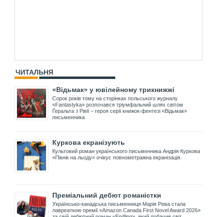
ЧИТАЛЬНЯ
«Відьмак» у ювілейному трикнижжі
Сорок років тому на сторінках польського журналу
«Fantastyka» розпочався тріумфальний шлях світом
Ґеральта з Рівії – героя серії книжок-фентезі «Відьмак»
письменника
Куркова екранізують
Культовий роман українського письменника Андрія Куркова
«Пікнік на льоду» очікує повнометражна екранізація.
Преміальний дебют романістки
Українсько-канадська письменниця Марія Рева стала
лавреаткою премії «Amazon Canada First Novel Award 2026»
за свій дебютний роман «Endling», який побачив світ