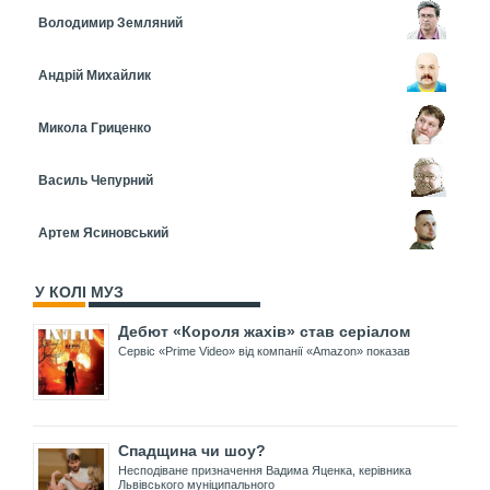
Володимир Земляний
Андрій Михайлик
Микола Гриценко
Василь Чепурний
Артем Ясиновський
У КОЛІ МУЗ
Дебют «Короля жахів» став серіалом
Сервіс «Prime Video» від компанії «Amazon» показав
Спадщина чи шоу?
Несподіване призначення Вадима Яценка, керівника
Львівського муніципального