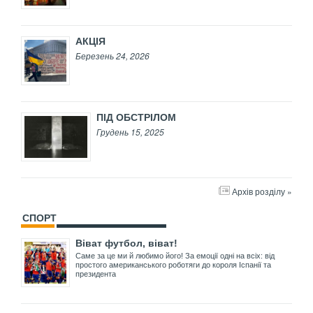
АКЦІЯ
Березень 24, 2026
ПІД ОБСТРІЛОМ
Грудень 15, 2025
Архів розділу »
СПОРТ
Віват футбол, віват!
Саме за це ми й любимо його! За емоції одні на всіх: від
простого американського роботяги до короля Іспанії та
президента