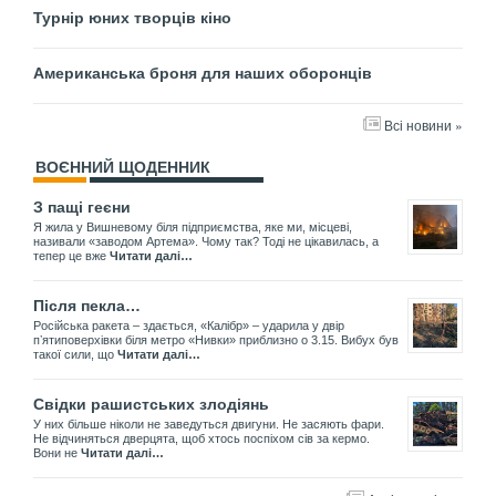
Турнір юних творців кіно
Американська броня для наших оборонців
Всі новини »
ВОЄННИЙ ЩОДЕННИК
З пащі геєни
Я жила у Вишневому біля підприємства, яке ми, місцеві,
називали «заводом Артема». Чому так? Тоді не цікавилась, а
тепер це вже
Читати далі…
Після пекла…
Російська ракета – здається, «Калібр» – ударила у двір
пʼятиповерхівки біля метро «Нивки» приблизно о 3.15. Вибух був
такої сили, що
Читати далі…
Свідки рашистських злодіянь
У них більше ніколи не заведуться двигуни. Не засяють фари.
Не відчиняться дверцята, щоб хтось поспіхом сів за кермо.
Вони не
Читати далі…