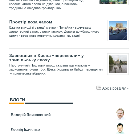
пам’яті Романа Ратушного, який проходить під
гаслом: «Щоб слова не дзвеніли, а важили»,
традиційно об’єднав громадських
Простір поза часом
Вже на виході зі станції метро «Почайна» відчуваєш
характерний запах старих книжок. Дорога до «блошиного
ринку» веде повз невеличкі крамнички, задні
Засновників Києва «перенесли» у
трипільську епоху
На столичній Поштовій площі скульптури малюків –
засновників Києва Кия, Щека, Хорива та Либіді перевдягли
у трипільське вбрання.
Архів розділу »
БЛОГИ
Валерій Ясиновський
Леонід Ісаченко