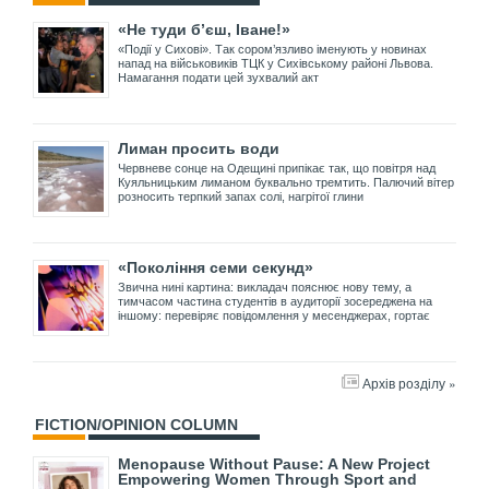
«Не туди б’єш, Іване!»
«Події у Сихові». Так сором’язливо іменують у новинах
напад на військовиків ТЦК у Сихівському районі Львова.
Намагання подати цей зухвалий акт
Лиман просить води
Червневе сонце на Одещині припікає так, що повітря над
Куяльницьким лиманом буквально тремтить. Палючий вітер
розносить терпкий запах солі, нагрітої глини
«Покоління семи секунд»
Звична нині картина: викладач пояснює нову тему, а
тимчасом частина студентів в аудиторії зосереджена на
іншому: перевіряє повідомлення у месенджерах, гортає
Архів розділу »
FICTION/OPINION COLUMN
Menopause Without Pause: A New Project
Empowering Women Through Sport and