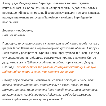
А тоді, у дні Майдану, мені барикади здавалися горами, скутими
кригою-снігом, які боронять наші «лицарі великі». А далі отой заклик,
перекладений на сотні мов, що й сьогодні звучить для нас, для багатьох
народів планети, невмирущим Заповітом – нинішнім і прийдешнім
поколінням:
Борітеся – поборете,
Вам Бог помагає!
Природно, як сучасник серед сучасників, як герой серед героїв постав у
графіті Тарас Шевченко з червоно-чорною хусткою на обличчі. А поруч –
Леся-Мавка у респіраторі і Франко-Каменяр у будівельній касці, яка тоді
слугувала оборонцям барикад вельми умовним, але захистом. Світочі
духу, немов свята Трійця, уособлювали собою порив нашого Духу до
Свободи.
Яким простим і зрозумілим, співзвучним кожному з нас був
майданний Кобзар! На жаль, тих графіті уже немає…
Навіщо осучаснювати Шевченка під соліста рок-групи «Кісс», коли
Кобзар і так камертонний нашому часу? А може, то він
до вас
мовчить, панове, бо не читаєте його поезій, прози, його щоденника,
не гортаєте спогадів про нього? Може, ви самі забальзамували
поета і художника, у своїх куцих уявленнях?