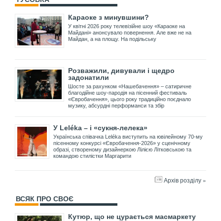
Караоке з минувшини?
У квітні 2026 року телевізійне шоу «Караоке на
Майдані» анонсувало повернення. Але вже не на
Майдан, а на площу. На подільську
Розважили, дивували і щедро
задонатили
Шосте за рахунком «Нашебачення» – сатиричне
благодійне шоу-пародія на пісенний фестиваль
«Євробачення», цього року традиційно поєднало
музику, абсурдні перформанси та збір
У Leléka – і «сукня-лелека»
Українська співачка Leléka виступить на ювілейному 70-му
пісенному конкурсі «Євробачення-2026» у сценічному
образі, створеному дизайнеркою Лілією Літковською та
командою стилістки Маргарити
Архів розділу »
ВСЯК ПРО СВОЄ
Кутюр, що не цурається масмаркету