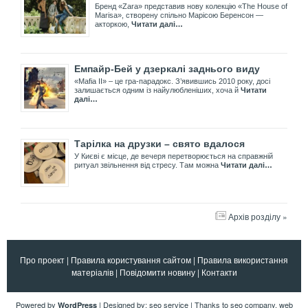
Бренд «Zara» представив нову колекцію «The House of
Marisa», створену спільно Марісою Беренсон —
акторкою,
Читати далі…
Емпайр-Бей у дзеркалі заднього виду
«Mafia II» – це гра-парадокс. З’явившись 2010 року, досі
залишається одним із найулюбленіших, хоча й
Читати
далі…
Тарілка на друзки – свято вдалося
У Києві є місце, де вечеря перетворюється на справжній
ритуал звільнення від стресу. Там можна
Читати далі…
Архів розділу »
Про проект
|
Правила користування сайтом
|
Правила використання
матеріалів
|
Повідомити новину
|
Контакти
Powered by
| Designed by:
seo service
| Thanks to
seo company
,
web
WordPress