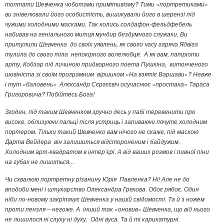
топтати Шевченка чоботами примітивізму? Тими «портретиками»
ви знівелювали його особистість, вишикували його в шерензі під
чужими холодними масками. Так колись солдафон-фельдфебель
набивав на геніального митця мундир бездумного служаки. Ви
притулили Шевченка до своїх уявлень, як свого часу гаряча Ядвіга
тулила до свого тіла непокірного волелюбця. А як вам, патріоти
арту, Кобзар під личиною придворного поета Пушкіна, витонченого
шовініста зі своїм програмним віршиком «На взятіє Варшави»? Невже
і тут «баловень» Алєксандр Сєргєєвіч осучаснює «простака» Тараса
Григоровича? Побійтесь Бога!
Згоден, під таким Шевченком зручно десь у пабі теревенити про
високе, облизуючи пальці після устриць і запиваючи почуте холодним
портером. Тільки такий Шевченко вам нічого не скаже, під маскою
Дарта Вейдера він залишиться відстороненим і байдужим.
Холодним арт-квадратом в інтер’єрі. А від ваших розмов і пивної піни
на губах не лишиться…
Чи схвалюю портретну різанину Юрія Павленка? Ні! Але не до
вподоби мені і штукарство Олександра Грехова. Обоє рябоє. Один
ніби по-новому закріпачує Шевченка у нашій свідомості. Та й з ножем
проти пензля – негоже. А інший так «оновив» Шевченка, що від нього
не лишилося ні слуху ні духу. Одні вуса. Та й ті карикатурні.