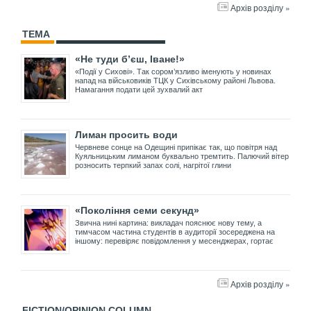
Архів розділу »
ТЕМА
«Не туди б’єш, Іване!»
«Події у Сихові». Так сором’язливо іменують у новинах
напад на військовиків ТЦК у Сихівському районі Львова.
Намагання подати цей зухвалий акт
Лиман просить води
Червневе сонце на Одещині припікає так, що повітря над
Куяльницьким лиманом буквально тремтить. Палючий вітер
розносить терпкий запах солі, нагрітої глини
«Покоління семи секунд»
Звична нині картина: викладач пояснює нову тему, а
тимчасом частина студентів в аудиторії зосереджена на
іншому: перевіряє повідомлення у месенджерах, гортає
Архів розділу »
FICTION/OPINION COLUMN