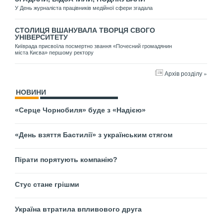
У День журналіста працівників медійної сфери згадала
СТОЛИЦЯ ВШАНУВАЛА ТВОРЦЯ СВОГО
УНІВЕРСИТЕТУ
Київрада присвоїла посмертно звання «Почесний громадянин
міста Києва» першому ректору
Архів розділу »
НОВИНИ
«Серце Чорнобиля» буде з «Надією»
«День взяття Бастилії» з українським стягом
Пірати порятують компанію?
Стус стане грішми
Україна втратила впливового друга