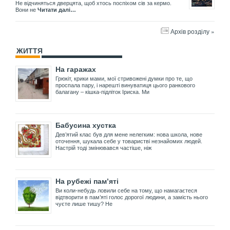
Не відчиняться дверцята, щоб хтось поспіхом сів за кермо.
Вони не
Читати далі…
Архів розділу »
ЖИТТЯ
На гаражах
Грюкіт, крики мами, мої стривожені думки про те, що
проспала пару, і нарешті винуватиця цього ранкового
балагану – кішка-підліток Іриска. Ми
Бабусина хустка
Дев’ятий клас був для мене нелегким: нова школа, нове
оточення, шукала себе у товаристві незнайомих людей.
Настрій тоді змінювався частіше, ніж
На рубежі пам’яті
Ви коли-небудь ловили себе на тому, що намагаєтеся
відтворити в пам’яті голос дорогої людини, а замість нього
чуєте лише тишу? Не