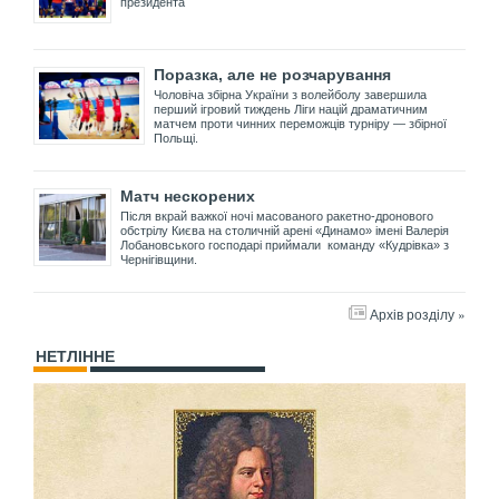
президента
Поразка, але не розчарування
Чоловіча збірна України з волейболу завершила
перший ігровий тиждень Ліги націй драматичним
матчем проти чинних переможців турніру — збірної
Польщі.
Матч нескорених
Після вкрай важкої ночі масованого ракетно-дронового
обстрілу Києва на столичній арені «Динамо» імені Валерія
Лобановського господарі приймали команду «Кудрівка» з
Чернігівщини.
Архів розділу »
НЕТЛІННЕ