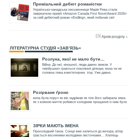
Преміальний дебют романістки
Українсько-канадська письменниця Марія Рева стала
лавреаткою премії «Amazon Canada First Novel Award 2026»
за свій дебютний роман «Endling», який побачив світ
Архів розділу »
ЛІТЕРАТУРНА СТУДІЯ «ЗАВ’ЯЗЬ»
Розлука, якої не мало бути…
Війна. До неї, кіношної, люди давно звикли. У
«вінйушки» граються покоління дітвори, вона чи не
головна тема комп’ютерних ігор. Уже давно
Розірване ґроно
вона була поруч як він задрімав як тіло його забирала зима
як з кожною миттю робився холодним прощання із ним було
ЗІРКИ МАЮТЬ ІМЕНА
Прохолодний ґанок. Сонце вже хилиться до вечора, вітер
грається весняними молодими листочками… Хлопець