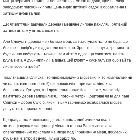
митця-кераміста Григорія Денисенка. Саме він подбав, щоб на місці
заводських підсобних приміщень виріс дитячий садок, в обрамленні і
затишку дубів та лип.
Десятиліттями дарували дерева і медвяне липове пахілля, і рятівний
затінок діткам у літнє спекоття.
Але Сліпусі ті дерева – як більмо в оці, світ заступають. То не біда, що
без них подвір’я дитсадка голе як коліно. Зрештою, лопухи, кропива та
будячиння вибуяють – можна і там діткам од сонця ховатися, навіть
кубла вити. А дуби-липи? На дідька цей клопіт – сухе галуззя обрізай та
листя восени греби?
Тому знайшла Сліпуха «зондеркоманду» з місцевих чи то комунальників
чи навіть (свят-свят-свят!) озеленювачів – при вантажівках та
бензопилах. Гукнула, а ті дружненько налетіли – і нате, маєте: від
пам’ятних дерев залишилися… погонні метри. Коштовні чи ні для пані
Сліпухи – добре було б, якби і з цим гарненько розібралися місцеві
депутати та правоохоронці.
Щоправда, коли мешканці довколишніх садиб зчинили гвалт,
зателефонували заступниці міського голови Василькова, а та
оперативненько прислала на місце події працівника мерії, доблесних
рубак наче вітром здуло. Тільки закуріло.