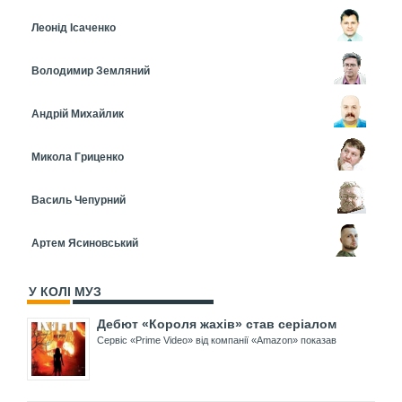
Леонід Ісаченко
Володимир Земляний
Андрій Михайлик
Микола Гриценко
Василь Чепурний
Артем Ясиновський
У КОЛІ МУЗ
Дебют «Короля жахів» став серіалом
Сервіс «Prime Video» від компанії «Amazon» показав