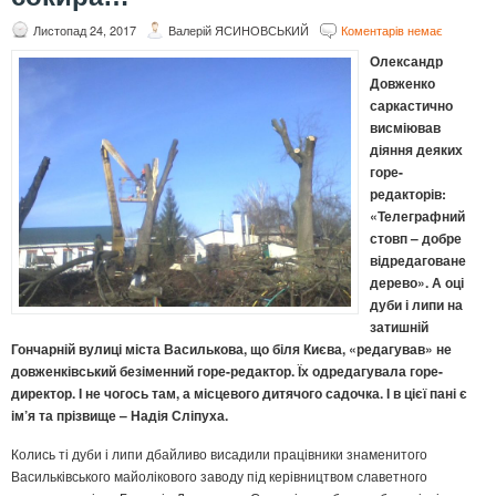
Листопад 24, 2017
Валерій ЯСИНОВСЬКИЙ
Коментарів немає
Олександр
Довженко
саркастично
висміював
діяння деяких
горе-
редакторів:
«Телеграфний
стовп – добре
відредаговане
дерево». А оці
дуби і липи на
затишній
Гончарній вулиці міста Василькова, що біля Києва, «редагував» не
довженківський безіменний горе-редактор. Їх одредагувала горе-
директор. І не чогось там, а місцевого дитячого садочка. І в цієї пані є
ім’я та прізвище – Надія Сліпуха.
Колись ті дуби і липи дбайливо висадили працівники знаменитого
Васильківського майолікового заводу під керівництвом славетного