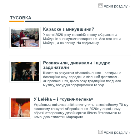
Архів розділу »
ТУСОВКА
Караоке з минувшини?
У квітні 2026 року телевізійне шоу «Караоке на
Майдані» анонсувало повернення. Але вже не на
Майдан, а на площу. На подільську
Розважили, дивували і щедро
задонатили
Шосте за рахунком «Нашебачення» – сатиричне
благодійне шоу-пародія на пісенний фестиваль
«Євробачення», цього року традиційно поєднало
музику, абсурдні перформанси та збір
У Leléka – і «сукня-лелека»
Українська співачка Leléka виступить на ювілейному 70-му
пісенному конкурсі «Євробачення-2026» у сценічному
образі, створеному дизайнеркою Лілією Літковською та
командою стилістки Маргарити
Архів розділу »