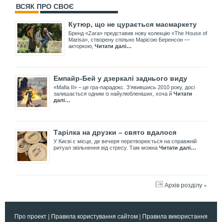
ВСЯК ПРО СВОЄ
Кутюр, що не цурається масмаркету
Бренд «Zara» представив нову колекцію «The House of
Marisa», створену спільно Марісою Беренсон —
акторкою,
Читати далі…
Емпайр-Бей у дзеркалі заднього виду
«Mafia II» – це гра-парадокс. З’явившись 2010 року, досі
залишається одним із найулюбленіших, хоча й
Читати
далі…
Тарілка на друзки – свято вдалося
У Києві є місце, де вечеря перетворюється на справжній
ритуал звільнення від стресу. Там можна
Читати далі…
Архів розділу »
Про проект
|
Правила користування сайтом
|
Правила використання