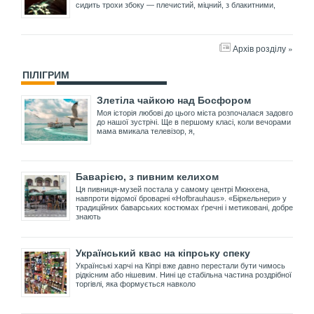
сидить трохи збоку — плечистий, міцний, з блакитними,
Архів розділу »
ПІЛІГРИМ
Злетіла чайкою над Босфором
Моя історія любові до цього міста розпочалася задовго
до нашої зустрічі. Ще в першому класі, коли вечорами
мама вмикала телевізор, я,
Баварією, з пивним келихом
Ця пивниця-музей постала у самому центрі Мюнхена,
навпроти відомої броварні «Hofbrauhaus». «Біркельнери» у
традиційних баварських костюмах ґречні і метиковані, добре
знають
Український квас на кіпрську спеку
Українські харчі на Кіпрі вже давно перестали бути чимось
рідкісним або нішевим. Нині це стабільна частина роздрібної
торгівлі, яка формується навколо