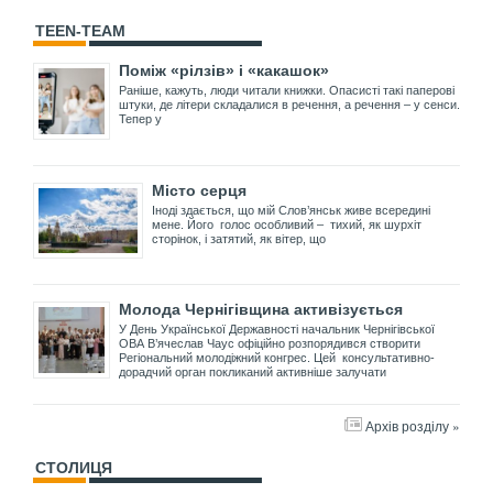
TEEN-TEAM
Поміж «рілзів» і «какашок»
Раніше, кажуть, люди читали книжки. Опасисті такі паперові
штуки, де літери складалися в речення, а речення – у сенси.
Тепер у
Місто серця
Іноді здається, що мій Слов’янськ живе всередині
мене. Його голос особливий – тихий, як шурхіт
сторінок, і затятий, як вітер, що
Молода Чернігівщина активізується
У День Української Державності начальник Чернігівської
ОВА В’ячеслав Чаус офіційно розпорядився створити
Регіональний молодіжний конгрес. Цей консультативно-
дорадчий орган покликаний активніше залучати
Архів розділу »
СТОЛИЦЯ