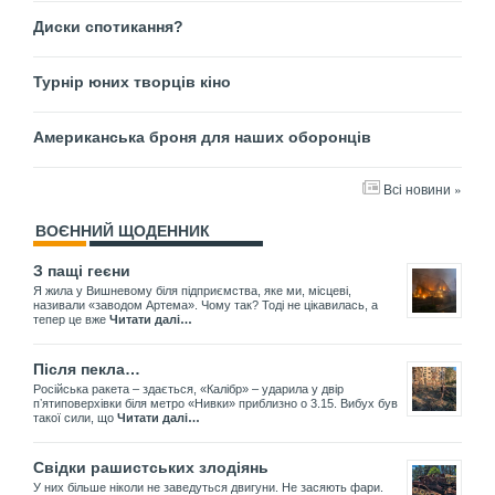
Диски спотикання?
Турнір юних творців кіно
Американська броня для наших оборонців
Всі новини »
ВОЄННИЙ ЩОДЕННИК
З пащі геєни
Я жила у Вишневому біля підприємства, яке ми, місцеві,
називали «заводом Артема». Чому так? Тоді не цікавилась, а
тепер це вже
Читати далі…
Після пекла…
Російська ракета – здається, «Калібр» – ударила у двір
пʼятиповерхівки біля метро «Нивки» приблизно о 3.15. Вибух був
такої сили, що
Читати далі…
Свідки рашистських злодіянь
У них більше ніколи не заведуться двигуни. Не засяють фари.