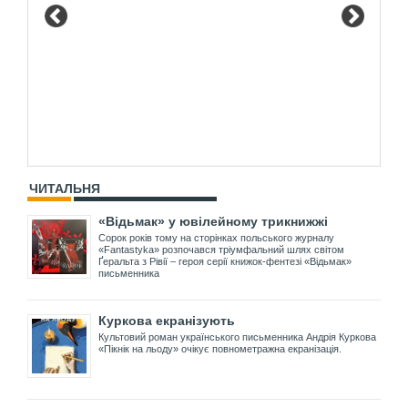
ЧИТАЛЬНЯ
«Відьмак» у ювілейному трикнижжі
Сорок років тому на сторінках польського журналу
«Fantastyka» розпочався тріумфальний шлях світом
Ґеральта з Рівії – героя серії книжок-фентезі «Відьмак»
письменника
Куркова екранізують
Культовий роман українського письменника Андрія Куркова
«Пікнік на льоду» очікує повнометражна екранізація.