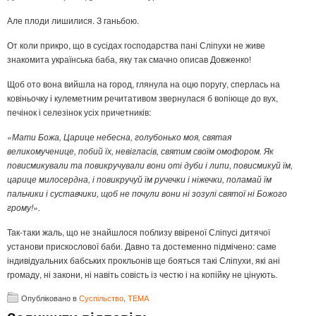
Але плоди лишилися. З ганьбою.
От коли прикро, що в сусідах господарства пані Сліпухи не живе
знакомита українська баба, яку так смачно описав Довженко!
Щоб ото вона вийшла на город, глянула на оцю поругу, сперлась на
ковіньочку і кулеметним речитативом звернулася б вопіюще до вух,
печінок і селезінок усіх причетників:
«Мати Божа, Царице небесна, голубонько моя, святая
великомученице, побий їх, невігласів, святим своїм омофором. Як
повисмикували та повикручували вони оті дуби і липи, повисмикуй їм,
царице милосердна, і повикручуй їм ручечки і ніжечки, поламай їм
пальчики і суставчики, щоб не почули вони ні зозулі святої ні Божого
грому!».
Так-таки жаль, що не знайшлося поблизу ввіреної Сліпусі дитячої
установи прискослової баби. Давно та достеменно підмічено: саме
індивідуальних бабських прокльонів ще бояться такі Сліпухи, які ані
громаду, ні закони, ні навіть совість із честю і на копійку не цінують.
Опубліковано в
Суспільство
,
ТЕМА