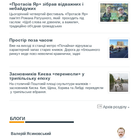
«Протасів Яр» зібрав відважних і
небайдужих
Цьогорічний четвертий фестиваль «Протасів Яр»
пам’яті Романа Ратушного, який проходить під
гаслом: «Щоб слова не дзвеніли, а важили»,
традиційно об’єднав громадських
Простір поза часом
Вже на виході зі станції метро «Почайна» відчуваєш
характерний запах старих книжок. Дорога до «блошиного
ринку» веде повз невеличкі крамнички, задні
Засновників Києва «перенесли» у
трипільську епоху
На столичній Поштовій площі скульптури малюків –
засновників Києва Кия, Щека, Хорива та Либіді перевдягли
у трипільське вбрання.
Архів розділу »
БЛОГИ
Валерій Ясиновський