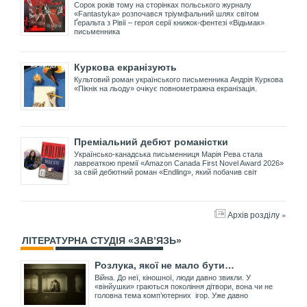
Сорок років тому на сторінках польського журналу
«Fantastyka» розпочався тріумфальний шлях світом
Ґеральта з Рівії – героя серії книжок-фентезі «Відьмак»
письменника
Куркова екранізують
Культовий роман українського письменника Андрія Куркова
«Пікнік на льоду» очікує повнометражна екранізація.
Преміальний дебют романістки
Українсько-канадська письменниця Марія Рева стала
лавреаткою премії «Amazon Canada First Novel Award 2026»
за свій дебютний роман «Endling», який побачив світ
Архів розділу »
ЛІТЕРАТУРНА СТУДІЯ «ЗАВ’ЯЗЬ»
Розлука, якої не мало бути…
Війна. До неї, кіношної, люди давно звикли. У
«вінйушки» граються покоління дітвори, вона чи не
головна тема комп’ютерних ігор. Уже давно