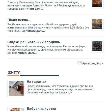
Я жила у Вишневому біля підприємства, яке ми, місцеві,
називали «заводом Артема». Чому так? Тоді не цікавилась, а
тепер це вже
Читати далі…
Після пекла…
Російська ракета – здається, «Калібр» – ударила у двір
пʼятиповерхівки біля метро «Нивки» приблизно о 3.15. Вибух був
такої сили, що
Читати далі…
Свідки рашистських злодіянь
У них більше ніколи не заведуться двигуни. Не засяють фари.
Не відчиняться дверцята, щоб хтось поспіхом сів за кермо.
Вони не
Читати далі…
Архів розділу »
ЖИТТЯ
На гаражах
Грюкіт, крики мами, мої стривожені думки про те, що
проспала пару, і нарешті винуватиця цього ранкового
балагану – кішка-підліток Іриска. Ми
Бабусина хустка