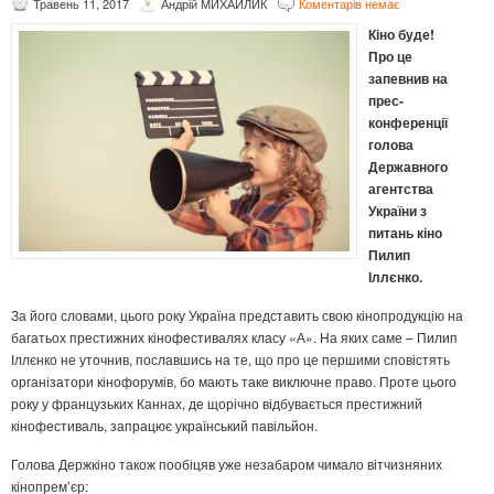
Травень 11, 2017
Андрій МИХАЙЛИК
Коментарів немає
Кіно буде!
Про це
запевнив на
прес-
конференції
голова
Державного
агентства
України з
питань кіно
Пилип
Іллєнко.
За його словами, цього року Україна представить свою кінопродукцію на
багатьох престижних кінофестивалях класу «А». На яких саме – Пилип
Іллєнко не уточнив, пославшись на те, що про це першими сповістять
організатори кінофорумів, бо мають таке виключне право. Проте цього
року у французьких Каннах, де щорічно відбувається престижний
кінофестиваль, запрацює український павільйон.
Голова Держкіно також пообіцяв уже незабаром чимало вітчизняних
кінопрем’єр: