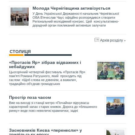
Молода Чернігівщина активізується
У День Української Державності начальник Чернігівської
ОВА В’ячеслав Чаус офіційно розпорядився створити
Регіональний молодіжний конгрес. Цей консультативно-
дорадчий орган покликаний активніше залучати
Архів розділу »
СТОЛИЦЯ
«Протасів Яр» зібрав відважних і
небайдужих
Цьогорічний четвертий фестиваль «Протасів Яр»
пам’яті Романа Ратушного, який проходить під
гаслом: «Щоб слова не дзвеніли, а важили»,
традиційно об’єднав громадських
Простір поза часом
Вже на виході зі станції метро «Почайна» відчуваєш
характерний запах старих книжок. Дорога до «блошиного
ринку» веде повз невеличкі крамнички, задні
Засновників Києва «перенесли» у
трипільську епоху