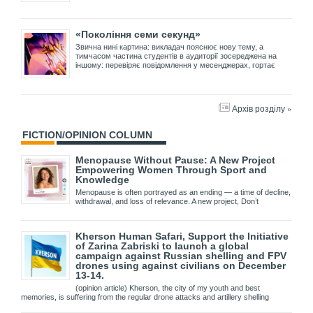
«Покоління семи секунд»
Звична нині картина: викладач пояснює нову тему, а
тимчасом частина студентів в аудиторії зосереджена на
іншому: перевіряє повідомлення у месенджерах, гортає
Архів розділу »
FICTION/OPINION COLUMN
Menopause Without Pause: A New Project
Empowering Women Through Sport and
Knowledge
Menopause is often portrayed as an ending — a time of decline,
withdrawal, and loss of relevance. A new project, Don’t
Kherson Human Safari, Support the Initiative
of Zarina Zabriski to launch a global
campaign against Russian shelling and FPV
drones using against civilians on December
13-14.
(opinion article) Kherson, the city of my youth and best
memories, is suffering from the regular drone attacks and artillery shelling