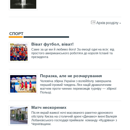
Архів розділу »
СПОРТ
Віват футбол, віват!
Саме за це ми й любимо його! За емоції одні на всіх: від
простого американського роботяги до короля Іспанії та
президента
Поразка, але не розчарування
Чоловіча збірна України з волейболу завершила
перший ігровий тиждень Ліги націй драматичним
матчем проти чинних переможців турніру — збірної
Польщі.
Матч нескорених
Після вкрай важкої ночі масованого ракетно-дронового
обстрілу Києва на столичній арені «Динамо» імені Валерія
Лобановського господарі приймали команду «Кудрівка» з
Чернігівщини.