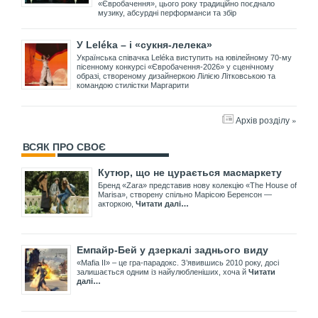
«Євробачення», цього року традиційно поєднало
музику, абсурдні перформанси та збір
У Leléka – і «сукня-лелека»
Українська співачка Leléka виступить на ювілейному 70-му
пісенному конкурсі «Євробачення-2026» у сценічному
образі, створеному дизайнеркою Лілією Літковською та
командою стилістки Маргарити
Архів розділу »
ВСЯК ПРО СВОЄ
Кутюр, що не цурається масмаркету
Бренд «Zara» представив нову колекцію «The House of
Marisa», створену спільно Марісою Беренсон —
акторкою,
Читати далі…
Емпайр-Бей у дзеркалі заднього виду
«Mafia II» – це гра-парадокс. З’явившись 2010 року, досі
залишається одним із найулюбленіших, хоча й
Читати
далі…