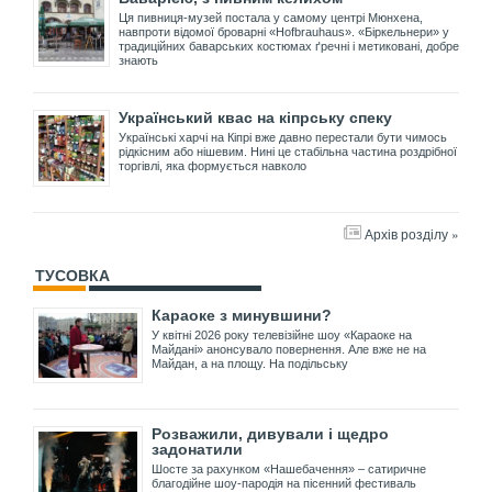
Ця пивниця-музей постала у самому центрі Мюнхена,
навпроти відомої броварні «Hofbrauhaus». «Біркельнери» у
традиційних баварських костюмах ґречні і метиковані, добре
знають
Український квас на кіпрську спеку
Українські харчі на Кіпрі вже давно перестали бути чимось
рідкісним або нішевим. Нині це стабільна частина роздрібної
торгівлі, яка формується навколо
Архів розділу »
ТУСОВКА
Караоке з минувшини?
У квітні 2026 року телевізійне шоу «Караоке на
Майдані» анонсувало повернення. Але вже не на
Майдан, а на площу. На подільську
Розважили, дивували і щедро
задонатили
Шосте за рахунком «Нашебачення» – сатиричне
благодійне шоу-пародія на пісенний фестиваль