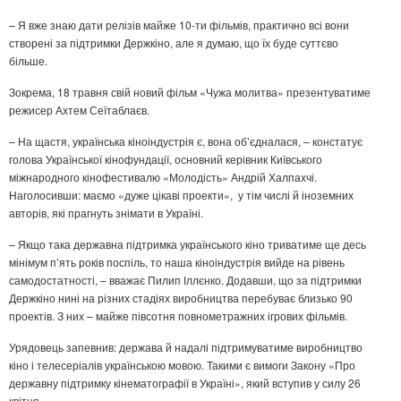
– Я вже знаю дати релізів майже 10-ти фільмів, практично всі вони
створені за підтримки Держкіно, але я думаю, що їх буде суттєво
більше.
Зокрема, 18 травня свій новий фільм «Чужа молитва» презентуватиме
режисер Ахтем Сеїтаблаєв.
– На щастя, українська кіноіндустрія є, вона об’єдналася, – констатує
голова Української кінофундації, основний керівник Київського
міжнародного кінофестивалю «Молодість» Андрій Халпахчі.
Наголосивши: маємо «дуже цікаві проекти», у тім числі й іноземних
авторів, які прагнуть знімати в Україні.
– Якщо така державна підтримка українського кіно триватиме ще десь
мінімум п’ять років поспіль, то наша кіноіндустрія вийде на рівень
самодостатності, – вважає Пилип Іллєнко. Додавши, що за підтримки
Держкіно нині на різних стадіях виробництва перебуває близько 90
проектів. З них – майже півсотня повнометражних ігрових фільмів.
Урядовець запевнив: держава й надалі підтримуватиме виробництво
кіно і телесеріалів українською мовою. Такими є вимоги Закону «Про
державну підтримку кінематографії в Україні», який вступив у силу 26
квітня.