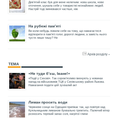
Дев’ятий клас був для мене нелегким: нова школа, нове
оточення, шукала себе у товаристві незнайомих людей.
Настрій тоді змінювався частіше, ніж
На рубежі пам’яті
Ви коли-небудь ловили себе на тому, що намагаєтеся
відтворити в пам’яті голос дорогої людини, а замість нього
чуєте лише тишу? Не
Архів розділу »
ТЕМА
«Не туди б’єш, Іване!»
«Події у Сихові». Так сором’язливо іменують у новинах
напад на військовиків ТЦК у Сихівському районі Львова.
Намагання подати цей зухвалий акт
Лиман просить води
Червневе сонце на Одещині припікає так, що повітря над
Куяльницьким лиманом буквально тремтить. Палючий вітер
розносить терпкий запах солі, нагрітої глини