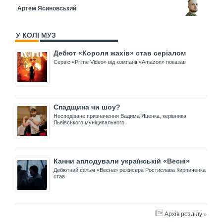
Артем Ясиновський
У КОЛІ МУЗ
Дебют «Короля жахів» став серіалом
Сервіс «Prime Video» від компанії «Amazon» показав
Спадщина чи шоу?
Несподіване призначення Вадима Яценка, керівника
Львівського муніципального
Канни аплодували українській «Весні»
Дебютний фільм «Весна» режисера Ростислава Кирпиченка
став
Архів розділу »