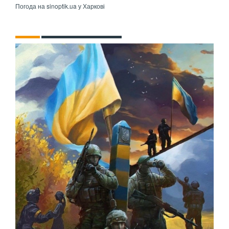
Погода на
sinoptik.ua
у Харкові