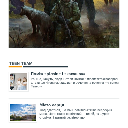
TEEN-TEAM
Поміж «рілзів» і «какашок»
Раніше, кажуть, люди читали книжки. Опасисті такі паперові
штуки, де літери складалися в речення, а речення – у сенси.
Тепер у
Місто серця
Іноді здається, що мій Слов’янськ живе всередині
мене. Його голос особливий – тихий, як шурхіт
сторінок, і затятий, як вітер, що