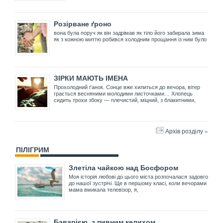
Розірване ґроно
вона була поруч як він задрімав як тіло його забирала зима
як з кожною миттю робився холодним прощання із ним було
ЗІРКИ МАЮТЬ ІМЕНА
Прохолодний ґанок. Сонце вже хилиться до вечора, вітер
грається весняними молодими листочками… Хлопець
сидить трохи збоку — плечистий, міцний, з блакитними,
Архів розділу »
ПІЛІГРИМ
Злетіла чайкою над Босфором
Моя історія любові до цього міста розпочалася задовго
до нашої зустрічі. Ще в першому класі, коли вечорами
мама вмикала телевізор, я,
Баварією, з пивним келихом