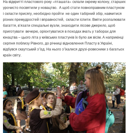
На відкритті пластового року «пташата» склали окрему колону, старших
урочисто посвятили у новацтво. А щоб стати повноправним пластуном
і скласти присягу, необхідно пройти не один табірний збір, навчитися
різних премудростей і вправностей, скласти іспити. Вміти розпалювати
багаття, в’язати спеціальні вузли, знаходити лісове джерело, щоб
приготувати вечерю, орієнтуватися в походах вчать у таборах для
юнацтва – цього літа у київських пластунів їх було аж вісім. А наприкінці
серпня поблизу Рівного, до річниці відновлення Пласту в Україні,
відбувся скаутський з’їзд. На нього з’їхалися друзі-ровесники з багатьох
країн світу.