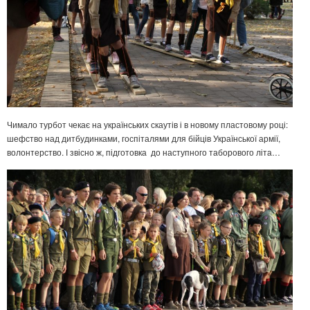
Чимало турбот чекає на українських скаутів і в новому пластовому році:
шефство над дитбудинками, госпіталями для бійців Української армії,
волонтерство. І звісно ж, підготовка до наступного таборового літа…