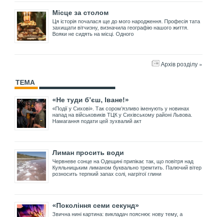
Місце за столом
Ця історія почалася ще до мого народження. Професія тата
захищати вітчизну, визначила географію нашого життя.
Вояки не сидять на місці. Одного
Архів розділу »
ТЕМА
«Не туди б’єш, Іване!»
«Події у Сихові». Так сором’язливо іменують у новинах
напад на військовиків ТЦК у Сихівському районі Львова.
Намагання подати цей зухвалий акт
Лиман просить води
Червневе сонце на Одещині припікає так, що повітря над
Куяльницьким лиманом буквально тремтить. Палючий вітер
розносить терпкий запах солі, нагрітої глини
«Покоління семи секунд»
Звична нині картина: викладач пояснює нову тему, а