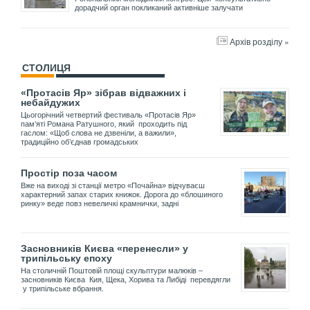
дорадчий орган покликаний активніше залучати
Архів розділу »
СТОЛИЦЯ
«Протасів Яр» зібрав відважних і
небайдужих
Цьогорічний четвертий фестиваль «Протасів Яр»
пам’яті Романа Ратушного, який проходить під
гаслом: «Щоб слова не дзвеніли, а важили»,
традиційно об’єднав громадських
Простір поза часом
Вже на виході зі станції метро «Почайна» відчуваєш
характерний запах старих книжок. Дорога до «блошиного
ринку» веде повз невеличкі крамнички, задні
Засновників Києва «перенесли» у
трипільську епоху
На столичній Поштовій площі скульптури малюків –
засновників Києва Кия, Щека, Хорива та Либіді перевдягли
у трипільське вбрання.