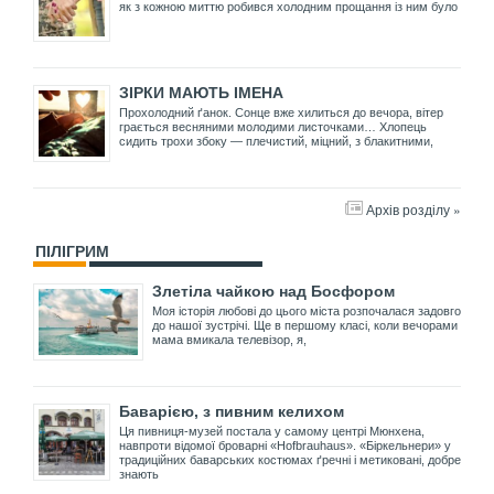
як з кожною миттю робився холодним прощання із ним було
ЗІРКИ МАЮТЬ ІМЕНА
Прохолодний ґанок. Сонце вже хилиться до вечора, вітер
грається весняними молодими листочками… Хлопець
сидить трохи збоку — плечистий, міцний, з блакитними,
Архів розділу »
ПІЛІГРИМ
Злетіла чайкою над Босфором
Моя історія любові до цього міста розпочалася задовго
до нашої зустрічі. Ще в першому класі, коли вечорами
мама вмикала телевізор, я,
Баварією, з пивним келихом
Ця пивниця-музей постала у самому центрі Мюнхена,
навпроти відомої броварні «Hofbrauhaus». «Біркельнери» у
традиційних баварських костюмах ґречні і метиковані, добре
знають