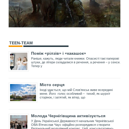
TEEN-TEAM
Поміж «рілзів» і «какашок»
Раніше, кажуть, люди читали книжки. Опасисті такі паперові
штуки, де літери складалися в речення, а речення – у сенси.
Тепер у
Місто серця
Іноді здається, що мій Слов’янськ живе всередині
мене. Його голос особливий – тихий, як шурхіт
сторінок, і затятий, як вітер, що
Молода Чернігівщина активізується
У День Української Державності начальник Чернігівської
ОВА В’ячеслав Чаус офіційно розпорядився створити
Регіональний молодіжний конгрес. Цей консультативно-