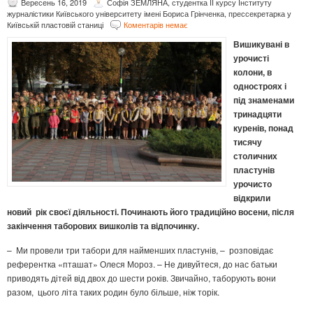
Вересень 16, 2019
Софія ЗЕМЛЯНА, студентка ІІ курсу Інституту
журналістики Київського університету імені Бориса Грінченка, прессекретарка у
Київській пластовій станиці
Коментарів немає
Вишикувані в
урочисті
колони, в
одностроях і
під знаменами
тринадцяти
куренів, понад
тисячу
столичних
пластунів
урочисто
відкрили
новий рік своєї діяльності. Починають його традиційно восени, після
закінчення таборових вишколів та відпочинку.
– Ми провели три табори для найменших пластунів, – розповідає
референтка «пташат» Олеся Мороз. – Не дивуйтеся, до нас батьки
приводять дітей від двох до шести років. Звичайно, таборують вони
разом, цього літа таких родин було більше, ніж торік.