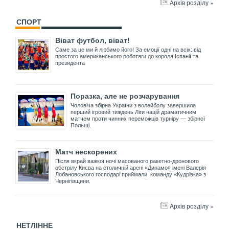
Архів розділу »
СПОРТ
Віват футбол, віват!
Саме за це ми й любимо його! За емоції одні на всіх: від
простого американського роботяги до короля Іспанії та
президента
Поразка, але не розчарування
Чоловіча збірна України з волейболу завершила
перший ігровий тиждень Ліги націй драматичним
матчем проти чинних переможців турніру — збірної
Польщі.
Матч нескорених
Після вкрай важкої ночі масованого ракетно-дронового
обстрілу Києва на столичній арені «Динамо» імені Валерія
Лобановського господарі приймали команду «Кудрівка» з
Чернігівщини.
Архів розділу »
НЕТЛІННЕ