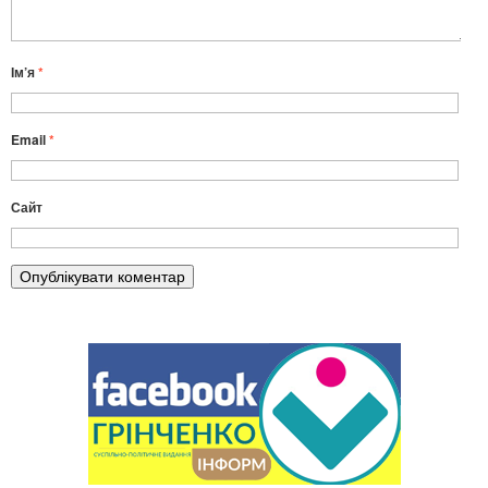
Ім’я
*
Email
*
Сайт