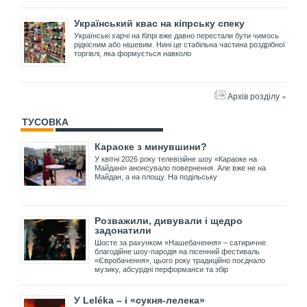
Український квас на кіпрську спеку
Українські харчі на Кіпрі вже давно перестали бути чимось
рідкісним або нішевим. Нині це стабільна частина роздрібної
торгівлі, яка формується навколо
Архів розділу »
ТУСОВКА
Караоке з минувшини?
У квітні 2026 року телевізійне шоу «Караоке на
Майдані» анонсувало повернення. Але вже не на
Майдан, а на площу. На подільську
Розважили, дивували і щедро
задонатили
Шосте за рахунком «Нашебачення» – сатиричне
благодійне шоу-пародія на пісенний фестиваль
«Євробачення», цього року традиційно поєднало
музику, абсурдні перформанси та збір
У Leléka – і «сукня-лелека»