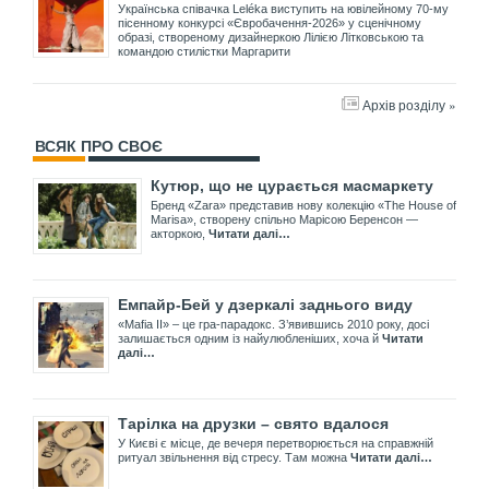
Українська співачка Leléka виступить на ювілейному 70-му
пісенному конкурсі «Євробачення-2026» у сценічному
образі, створеному дизайнеркою Лілією Літковською та
командою стилістки Маргарити
Архів розділу »
ВСЯК ПРО СВОЄ
Кутюр, що не цурається масмаркету
Бренд «Zara» представив нову колекцію «The House of
Marisa», створену спільно Марісою Беренсон —
акторкою,
Читати далі…
Емпайр-Бей у дзеркалі заднього виду
«Mafia II» – це гра-парадокс. З’явившись 2010 року, досі
залишається одним із найулюбленіших, хоча й
Читати
далі…
Тарілка на друзки – свято вдалося
У Києві є місце, де вечеря перетворюється на справжній
ритуал звільнення від стресу. Там можна
Читати далі…