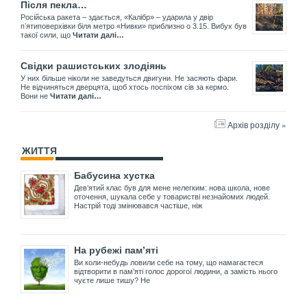
Після пекла…
Російська ракета – здається, «Калібр» – ударила у двір
пʼятиповерхівки біля метро «Нивки» приблизно о 3.15. Вибух був
такої сили, що
Читати далі…
Свідки рашистських злодіянь
У них більше ніколи не заведуться двигуни. Не засяють фари.
Не відчиняться дверцята, щоб хтось поспіхом сів за кермо.
Вони не
Читати далі…
Архів розділу »
ЖИТТЯ
Бабусина хустка
Дев’ятий клас був для мене нелегким: нова школа, нове
оточення, шукала себе у товаристві незнайомих людей.
Настрій тоді змінювався частіше, ніж
На рубежі пам’яті
Ви коли-небудь ловили себе на тому, що намагаєтеся
відтворити в пам’яті голос дорогої людини, а замість нього
чуєте лише тишу? Не