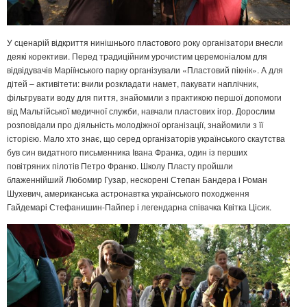
У сценарій відкриття нинішнього пластового року організатори внесли
деякі корективи. Перед традиційним урочистим церемоніалом для
відвідувачів Маріїнського парку організували «Пластовий пікнік». А для
дітей – активітети: вчили розкладати намет, пакувати наплічник,
фільтрувати воду для пиття, знайомили з практикою першої допомоги
від Мальтійської медичної служби, навчали пластових ігор. Дорослим
розповідали про діяльність молодіжної організації, знайомили з її
історією. Мало хто знає, що серед організаторів українського скаутства
був син видатного письменника Івана Франка, один із перших
повітряних пілотів Петро Франко. Школу Пласту пройшли
блаженнійший Любомир Гузар, нескорені Степан Бандера і Роман
Шухевич, американська астронавтка українського походження
Гайдемарі Стефанишин-Пайпер і легендарна співачка Квітка Цісик.