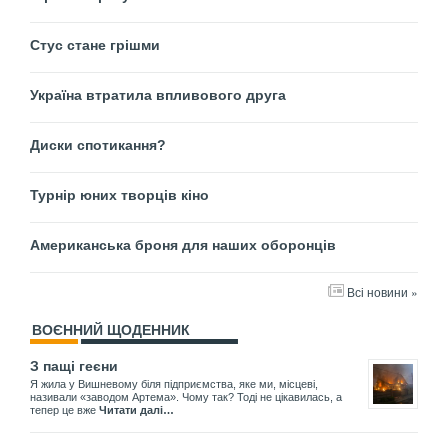
Стус стане грішми
Україна втратила впливового друга
Диски спотикання?
Турнір юних творців кіно
Американська броня для наших оборонців
Всі новини »
ВОЄННИЙ ЩОДЕННИК
З пащі геєни
Я жила у Вишневому біля підприємства, яке ми, місцеві,
називали «заводом Артема». Чому так? Тоді не цікавилась, а
тепер це вже
Читати далі…