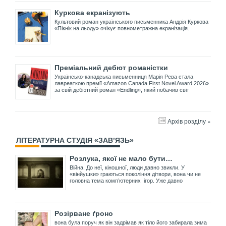
Куркова екранізують
Культовий роман українського письменника Андрія Куркова
«Пікнік на льоду» очікує повнометражна екранізація.
Преміальний дебют романістки
Українсько-канадська письменниця Марія Рева стала
лавреаткою премії «Amazon Canada First Novel Award 2026»
за свій дебютний роман «Endling», який побачив світ
Архів розділу »
ЛІТЕРАТУРНА СТУДІЯ «ЗАВ’ЯЗЬ»
Розлука, якої не мало бути…
Війна. До неї, кіношної, люди давно звикли. У
«вінйушки» граються покоління дітвори, вона чи не
головна тема комп’ютерних ігор. Уже давно
Розірване ґроно
вона була поруч як він задрімав як тіло його забирала зима