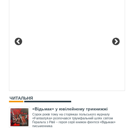
ЧИТАЛЬНЯ
«Відьмак» у ювілейному трикнижжі
Сорок років тому на сторінках польського журналу
«Fantastyka» розпочався тріумфальний шлях світом
Ґеральта з Рівії – героя серії книжок-фентезі «Відьмак»
письменника