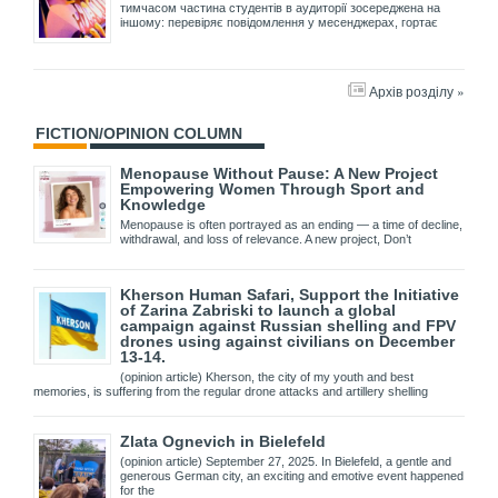
тимчасом частина студентів в аудиторії зосереджена на
іншому: перевіряє повідомлення у месенджерах, гортає
Архів розділу »
FICTION/OPINION COLUMN
Menopause Without Pause: A New Project
Empowering Women Through Sport and
Knowledge
Menopause is often portrayed as an ending — a time of decline,
withdrawal, and loss of relevance. A new project, Don’t
Kherson Human Safari, Support the Initiative
of Zarina Zabriski to launch a global
campaign against Russian shelling and FPV
drones using against civilians on December
13-14.
(opinion article) Kherson, the city of my youth and best
memories, is suffering from the regular drone attacks and artillery shelling
Zlata Ognevich in Bielefeld
(opinion article) September 27, 2025. In Bielefeld, a gentle and
generous German city, an exciting and emotive event happened
for the