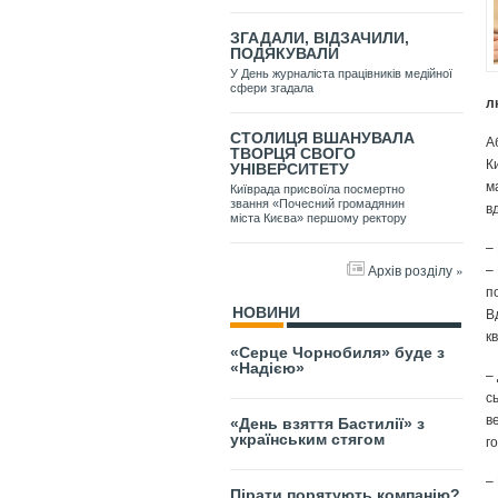
ЗГАДАЛИ, ВІДЗАЧИЛИ,
ПОДЯКУВАЛИ
У День журналіста працівників медійної
сфери згадала
л
СТОЛИЦЯ ВШАНУВАЛА
А
ТВОРЦЯ СВОГО
К
УНІВЕРСИТЕТУ
м
Київрада присвоїла посмертно
звання «Почесний громадянин
в
міста Києва» першому ректору
–
–
Архів розділу »
п
В
НОВИНИ
к
«Серце Чорнобиля» буде з
«Надією»
–
с
в
«День взяття Бастилії» з
українським стягом
г
–
Пірати порятують компанію?