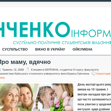
СУСПІЛЬСТВО
ВІКНО В УКРАЇНУ
ОЙКУМЕНА
Про маму, вдячно
Травень 12, 2026
Єлизавета БЕРЕЖНА, студентка IV курсу факультету
рналістики Київського столичного університету імені Бориса Грінченка
Коментарів
емає
День матері цього рок
випав на 10 травня. І
вкотре нагадав про реч
що часто залишаютьс
поза увагою у щоденн
метушні: щирі дзвінки