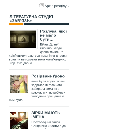
Архів розділу »
ЛІТЕРАТУРНА СТУДІЯ
«ЗАВ’ЯЗЬ»
Розлука, якої
не мало
бути…
Війна. До неї,
кіношної, люди
давно звикли. У
«вінйушки» граються покоління дітвори,
вона чи не головна тема комп’ютерних
ігор. Уже давно
Розірване ґроно
вона була поруч як він
задрімав як тіло його
забирала зима як з
кожною миттю робився
холодним прощання із
ним було
ЗІРКИ МАЮТЬ
ІМЕНА
Прохолодний ґанок.
Сонце вже хилиться до