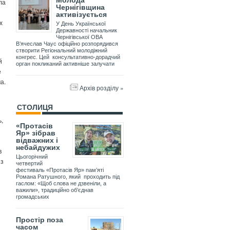
Молода
ла
Чернігівщина
активізується
х
У День Української
Державності начальник
Чернігівської ОВА
В’ячеслав Чаус офіційно розпорядився
створити Регіональний молодіжний
конгрес. Цей консультативно-дорадчий
й
орган покликаний активніше залучати
е
а.
Архів розділу »
СТОЛИЦЯ
ь,
«Протасів
Яр» зібрав
відважних і
небайдужих
в
Цьогорічний
із
четвертий
фестиваль «Протасів Яр» пам’яті
Романа Ратушного, який проходить під
гаслом: «Щоб слова не дзвеніли, а
важили», традиційно об’єднав
громадських
Простір поза
часом