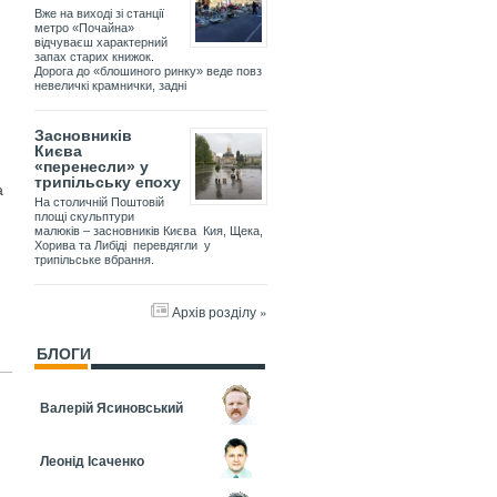
Вже на виході зі станції
метро «Почайна»
відчуваєш характерний
запах старих книжок.
Дорога до «блошиного ринку» веде повз
невеличкі крамнички, задні
Засновників
Києва
«перенесли» у
трипільську епоху
а
На столичній Поштовій
площі скульптури
малюків – засновників Києва Кия, Щека,
Хорива та Либіді перевдягли у
трипільське вбрання.
Архів розділу »
БЛОГИ
Валерій Ясиновський
Леонід Ісаченко