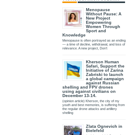
Menopause
Without Pause: A
New Project
Empowering
Women Through
Sport and
Knowledge
Menopause is often portrayed as an ending
— a time of decline, withdrawal, and loss of
relevance. A new project, Don’t
Kherson Human
Safari, Support the
Initiative of Zarina
Zabriski to launch
a global campaign
against Russian
shelling and FPV drones
using against civilians on
December 13-14.
(opinion article) Kherson, the city of my
youth and best memories, is suffering from
the regular drone attacks and artillery
shelling
Zlata Ognevich in
Bielefeld