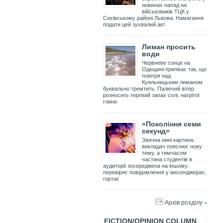
новинах напад на
військовиків ТЦК у
Сихівському районі Львова. Намагання
подати цей зухвалий акт
Лиман просить
води
Червневе сонце на
Одещині припікає так, що
повітря над
Куяльницьким лиманом
буквально тремтить. Палючий вітер
розносить терпкий запах солі, нагрітої
глини
«Покоління семи
секунд»
Звична нині картина:
викладач пояснює нову
тему, а тимчасом
частина студентів в
аудиторії зосереджена на іншому:
перевіряє повідомлення у месенджерах,
гортає
Архів розділу »
FICTION/OPINION COLUMN