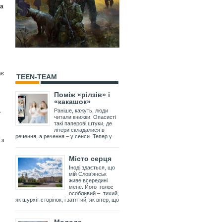
та
ає
TEEN-TEAM
Поміж «рілзів» і
«какашок»
.
Раніше, кажуть, люди
читали книжки. Опасисті
такі паперові штуки, де
літери складалися в
речення, а речення – у сенси. Тепер у
 з
Місто серця
Іноді здається, що
мій Слов’янськ
живе всередині
мене. Його голос
особливий – тихий,
як шурхіт сторінок, і затятий, як вітер, що