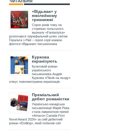
ЧИТАЛЬНЯ
«Відьмак» у
ювілейному
трикнижжі
Сорок років тому на
сторінках польського
журналу «Fantastyka»
розпочався тріумфальний шлях світом
Ґеральта з Рівії – героя серії книжок-
фентезі «Відьмак» письменника
Куркова
екранізують
Культовий роман
українського
письменника Андрія
Куркова «Пікнік на льоду»
очікує повнометражна екранізація.
Преміальний
дебют романістки
Українсько-канадська
письменниця Марія Рева
стала лавреаткою премії
«Amazon Canada First
Novel Award 2026» за свій дебютний
роман «Endling», який побачив світ