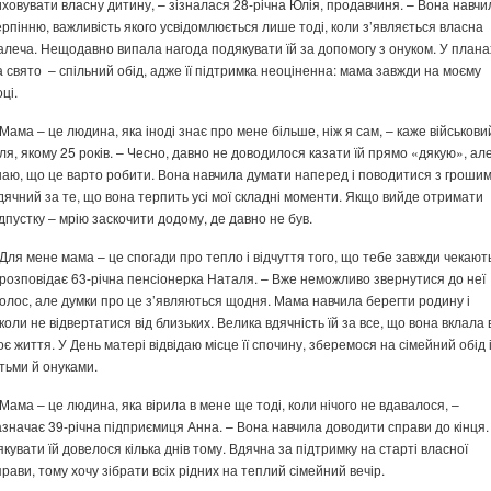
иховувати власну дитину, – зізналася 28-річна Юлія, продавчиня. – Вона навчи
ерпінню, важливість якого усвідомлюється лише тоді, коли з’являється власна
алеча. Нещодавно випала нагода подякувати їй за допомогу з онуком. У плана
а свято – спільний обід, адже її підтримка неоціненна: мама завжди на моєму
ці.
 Мама – це людина, яка іноді знає про мене більше, ніж я сам, – каже військови
лля, якому 25 років. – Чесно, давно не доводилося казати їй прямо «дякую», ал
наю, що це варто робити. Вона навчила думати наперед і поводитися з грошим
дячний за те, що вона терпить усі мої складні моменти. Якщо вийде отримати
ідпустку – мрію заскочити додому, де давно не був.
 Для мене мама – це спогади про тепло і відчуття того, що тебе завжди чекают
 розповідає 63-річна пенсіонерка Наталя. – Вже неможливо звернутися до неї
голос, але думки про це з’являються щодня. Мама навчила берегти родину і
іколи не відвертатися від близьких. Велика вдячність їй за все, що вона вклала 
оє життя. У День матері відвідаю місце її спочину, зберемося на сімейний обід 
ітьми й онуками.
 Мама – це людина, яка вірила в мене ще тоді, коли нічого не вдавалося, –
азначає 39-річна підприємиця Анна. – Вона навчила доводити справи до кінця.
якувати їй довелося кілька днів тому. Вдячна за підтримку на старті власної
прави, тому хочу зібрати всіх рідних на теплий сімейний вечір.