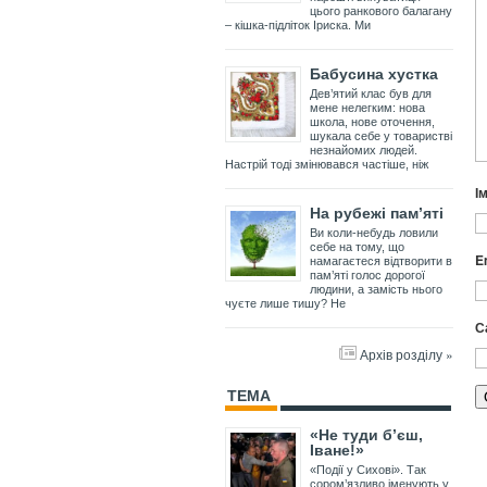
цього ранкового балагану
– кішка-підліток Іриска. Ми
Бабусина хустка
Дев’ятий клас був для
мене нелегким: нова
школа, нове оточення,
шукала себе у товаристві
незнайомих людей.
Настрій тоді змінювався частіше, ніж
І
На рубежі пам’яті
Ви коли-небудь ловили
себе на тому, що
E
намагаєтеся відтворити в
пам’яті голос дорогої
людини, а замість нього
чуєте лише тишу? Не
С
Архів розділу »
ТЕМА
«Не туди б’єш,
Іване!»
«Події у Сихові». Так
сором’язливо іменують у