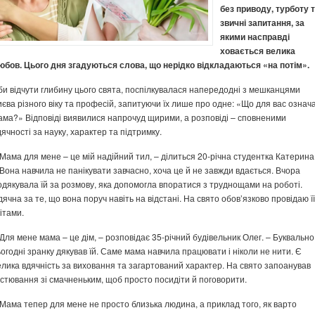
без приводу, турботу 
звичні запитання, за
якими насправді
ховається велика
юбов. Цього дня згадуються слова, що нерідко відкладаються «на потім».
би відчути глибину цього свята, поспілкувалася напередодні з мешканцями
иєва різного віку та професій, запитуючи їх лише про одне: «Що для вас означ
ама?» Відповіді виявилися напрочуд щирими, а розповіді – сповненими
дячності за науку, характер та підтримку.
 Мама для мене – це мій надійний тил, – ділиться 20-річна студентка Катерина
 Вона навчила не панікувати завчасно, хоча це й не завжди вдається. Вчора
одякувала їй за розмову, яка допомогла впоратися з труднощами на роботі.
дячна за те, що вона поруч навіть на відстані. На свято обов’язково провідаю її
вітами.
 Для мене мама – це дім, – розповідає 35-річний будівельник Олег. – Буквально
ьогодні зранку дякував їй. Саме мама навчила працювати і ніколи не нити. Є
елика вдячність за виховання та загартований характер. На свято запоанував
остювання зі смачненьким, щоб просто посидіти й поговорити.
 Мама тепер для мене не просто близька людина, а приклад того, як варто