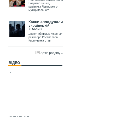
Вадима Яценка,
керівника Львівського
муніципального
Канни аплодували
українській
«Весні»
Дебютний фільм «Весна»
режисера Ростислава
Кирпиченка став
Архів розділу »
ВІДЕО