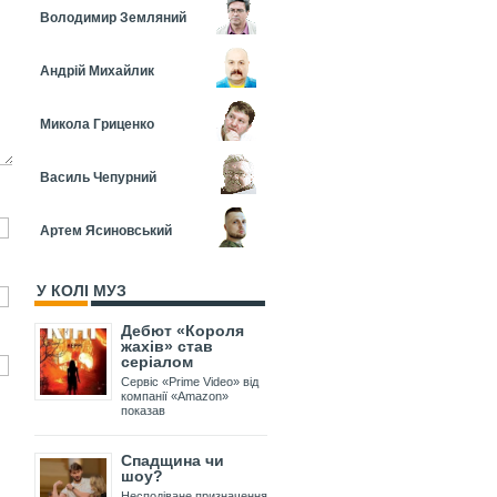
Володимир Земляний
Андрій Михайлик
Микола Гриценко
Василь Чепурний
Артем Ясиновський
У КОЛІ МУЗ
Дебют «Короля
жахів» став
серіалом
Сервіс «Prime Video» від
компанії «Amazon»
показав
Спадщина чи
шоу?
Несподіване призначення