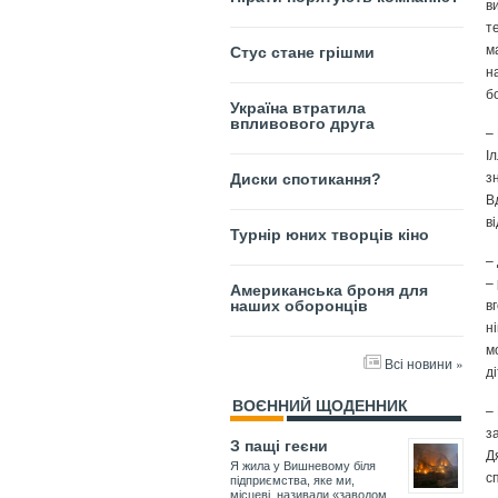
в
т
м
Стус стане грішми
н
бо
Україна втратила
впливового друга
–
І
з
Диски спотикання?
В
в
Турнір юних творців кіно
–
–
Американська броня для
в
наших оборонців
н
м
Всі новини »
д
ВОЄННИЙ ЩОДЕННИК
–
з
З пащі геєни
Д
Я жила у Вишневому біля
с
підприємства, яке ми,
місцеві, називали «заводом