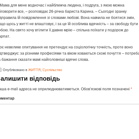
 Мама для мене водночас і найближча людина, і подруга, з якою можна
бговорити все, – розповідає 26-річна бариста Карина. – Сьогодні зранку
ідправила їй повідомлення зі словами любові. Вона навчила не боятися змін,
кщо щось у житті не влаштовує, і за це їй особлива вдячність – за свободу бути
обою. На свято хочу втілити її давню мрію – спільна поїхати у подорож до
арпат.
оє невелике опитування не претендує на соціологічну точність, проте воно
ідтверджує: за різними професіями та віком ховаються схожі почуття – потреб
а бажання сказати мамі найголовніші вдячні слова.
Опубліковано в
ЖИТТЯ
,
Суспільство
Залишити відповідь
аша e-mail адреса не оприлюднюватиметься.
Обов’язкові поля позначені
*
оментар