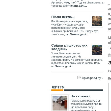
Артема». Чому так? Тоді не цікавилась, а
–
тепер це вже
Читати далі…
о
в
Після пекла…
я
Російська ракета – здається,
с
«Калібр» – ударила у двір
пʼятиповерхівки біля метро
К
«Нивки» приблизно о 3.15. Вибух був
такої сили, що
Читати далі…
М
п
Свідки рашистських
т
злодіянь
У них більше ніколи не
заведуться двигуни. Не
засяють фари. Не відчиняться дверцята,
щоб хтось поспіхом сів за кермо. Вони
не
Читати далі…
В
Архів розділу »
К
ЖИТТЯ
На гаражах
Грюкіт, крики мами, мої
стривожені думки про те,
що проспала пару, і
нарешті винуватиця