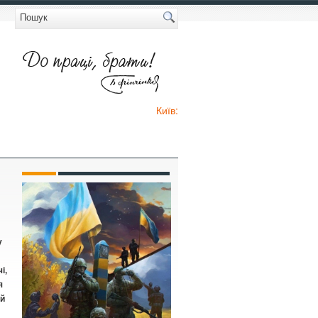
Київ:
у
і,
я
ій