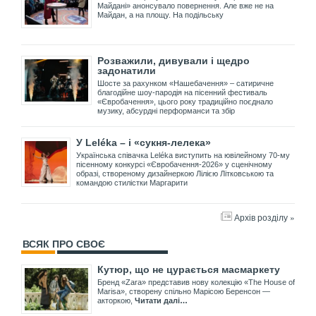
Майдані» анонсувало повернення. Але вже не на
Майдан, а на площу. На подільську
Розважили, дивували і щедро
задонатили
Шосте за рахунком «Нашебачення» – сатиричне
благодійне шоу-пародія на пісенний фестиваль
«Євробачення», цього року традиційно поєднало
музику, абсурдні перформанси та збір
У Leléka – і «сукня-лелека»
Українська співачка Leléka виступить на ювілейному 70-му
пісенному конкурсі «Євробачення-2026» у сценічному
образі, створеному дизайнеркою Лілією Літковською та
командою стилістки Маргарити
Архів розділу »
ВСЯК ПРО СВОЄ
Кутюр, що не цурається масмаркету
Бренд «Zara» представив нову колекцію «The House of
Marisa», створену спільно Марісою Беренсон —
акторкою,
Читати далі…