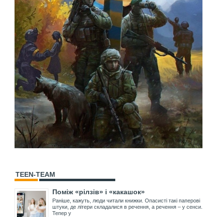
TEEN-TEAM
Поміж «рілзів» і «какашок»
Раніше, кажуть, люди читали книжки. Опасисті такі паперові
штуки, де літери складалися в речення, а речення – у сенси.
Тепер у