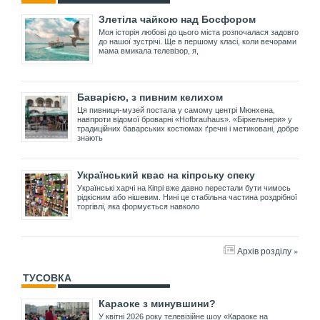
Злетіла чайкою над Босфором
Моя історія любові до цього міста розпочалася задовго
до нашої зустрічі. Ще в першому класі, коли вечорами
мама вмикала телевізор, я,
Баварією, з пивним келихом
Ця пивниця-музей постала у самому центрі Мюнхена,
навпроти відомої броварні «Hofbrauhaus». «Біркельнери» у
традиційних баварських костюмах ґречні і метиковані, добре
знають
Український квас на кіпрську спеку
Українські харчі на Кіпрі вже давно перестали бути чимось
рідкісним або нішевим. Нині це стабільна частина роздрібної
торгівлі, яка формується навколо
Архів розділу »
ТУСОВКА
Караоке з минувшини?
У квітні 2026 року телевізійне шоу «Караоке на