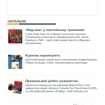
ЧИТАЛЬНЯ
«Відьмак» у ювілейному трикнижжі
Сорок років тому на сторінках польського журналу
«Fantastyka» розпочався тріумфальний шлях світом
Ґеральта з Рівії – героя серії книжок-фентезі «Відьмак»
письменника
Куркова екранізують
Культовий роман українського письменника Андрія Куркова
«Пікнік на льоду» очікує повнометражна екранізація.
Преміальний дебют романістки
Українсько-канадська письменниця Марія Рева стала
лавреаткою премії «Amazon Canada First Novel Award 2026»
за свій дебютний роман «Endling», який побачив світ