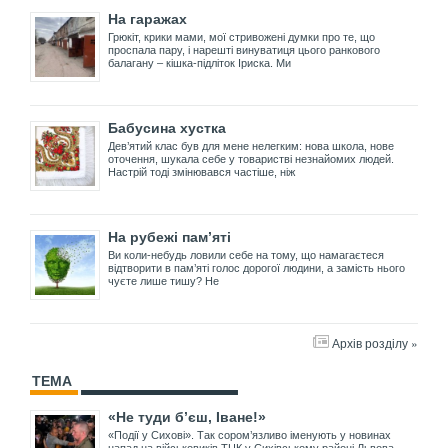
На гаражах
Грюкіт, крики мами, мої стривожені думки про те, що
проспала пару, і нарешті винуватиця цього ранкового
балагану – кішка-підліток Іриска. Ми
Бабусина хустка
Дев’ятий клас був для мене нелегким: нова школа, нове
оточення, шукала себе у товаристві незнайомих людей.
Настрій тоді змінювався частіше, ніж
На рубежі пам’яті
Ви коли-небудь ловили себе на тому, що намагаєтеся
відтворити в пам’яті голос дорогої людини, а замість нього
чуєте лише тишу? Не
Архів розділу »
ТЕМА
«Не туди б’єш, Іване!»
«Події у Сихові». Так сором’язливо іменують у новинах