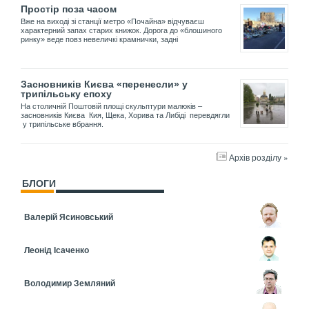
Простір поза часом
Вже на виході зі станції метро «Почайна» відчуваєш
характерний запах старих книжок. Дорога до «блошиного
ринку» веде повз невеличкі крамнички, задні
Засновників Києва «перенесли» у
трипільську епоху
На столичній Поштовій площі скульптури малюків –
засновників Києва Кия, Щека, Хорива та Либіді перевдягли
у трипільське вбрання.
Архів розділу »
БЛОГИ
Валерій Ясиновський
Леонід Ісаченко
Володимир Земляний