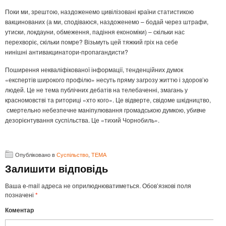
Поки ми, зрештою, наздоженемо цивілізовані країни статистикою
вакцинованих (а ми, сподіваюся, наздоженемо – бодай через штрафи,
утиски, локдауни, обмеження, падіння економіки) – скільки нас
перехворіє, скільки помре? Візьмуть цей тяжкий гріх на себе
нинішні антивакцинатори-пропагандисти?
Поширення некваліфікованої інформації, тенденційних думок
«експертів широкого профілю» несуть пряму загрозу життю і здоров’ю
людей. Це не тема публічних дебатів на телебаченні, змагань у
красномовстві та риториці «хто кого». Це відверте, свідоме шкідництво,
смертельно небезпечне маніпулювання громадською думкою, убивче
дезорієнтування суспільства. Це «тихий Чорнобиль».
Опубліковано в
Суспільство
,
ТЕМА
Залишити відповідь
Ваша e-mail адреса не оприлюднюватиметься.
Обов’язкові поля
позначені
*
Коментар