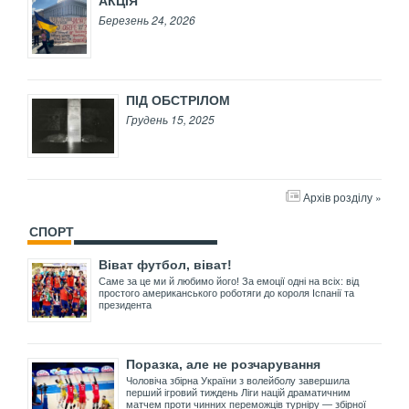
АКЦІЯ
Березень 24, 2026
ПІД ОБСТРІЛОМ
Грудень 15, 2025
Архів розділу »
СПОРТ
Віват футбол, віват!
Саме за це ми й любимо його! За емоції одні на всіх: від
простого американського роботяги до короля Іспанії та
президента
Поразка, але не розчарування
Чоловіча збірна України з волейболу завершила
перший ігровий тиждень Ліги націй драматичним
матчем проти чинних переможців турніру — збірної