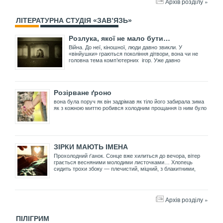
Архів розділу »
ЛІТЕРАТУРНА СТУДІЯ «ЗАВ’ЯЗЬ»
Розлука, якої не мало бути…
Війна. До неї, кіношної, люди давно звикли. У
«вінйушки» граються покоління дітвори, вона чи не
головна тема комп’ютерних ігор. Уже давно
Розірване ґроно
вона була поруч як він задрімав як тіло його забирала зима
як з кожною миттю робився холодним прощання із ним було
ЗІРКИ МАЮТЬ ІМЕНА
Прохолодний ґанок. Сонце вже хилиться до вечора, вітер
грається весняними молодими листочками… Хлопець
сидить трохи збоку — плечистий, міцний, з блакитними,
Архів розділу »
ПІЛІГРИМ