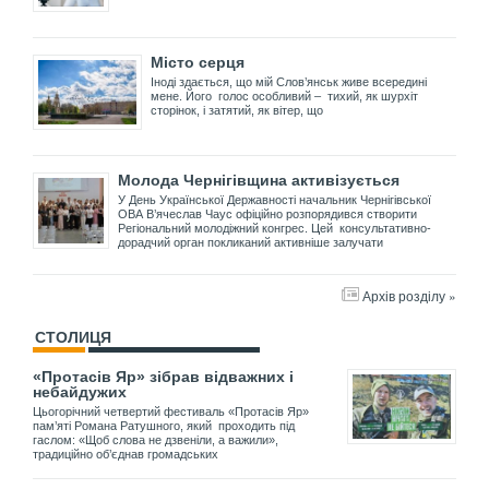
Місто серця
Іноді здається, що мій Слов’янськ живе всередині
мене. Його голос особливий – тихий, як шурхіт
сторінок, і затятий, як вітер, що
Молода Чернігівщина активізується
У День Української Державності начальник Чернігівської
ОВА В’ячеслав Чаус офіційно розпорядився створити
Регіональний молодіжний конгрес. Цей консультативно-
дорадчий орган покликаний активніше залучати
Архів розділу »
СТОЛИЦЯ
«Протасів Яр» зібрав відважних і
небайдужих
Цьогорічний четвертий фестиваль «Протасів Яр»
пам’яті Романа Ратушного, який проходить під
гаслом: «Щоб слова не дзвеніли, а важили»,
традиційно об’єднав громадських