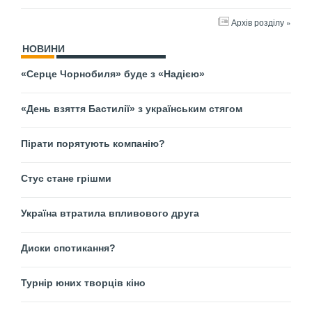
Архів розділу »
НОВИНИ
«Серце Чорнобиля» буде з «Надією»
«День взяття Бастилії» з українським стягом
Пірати порятують компанію?
Стус стане грішми
Україна втратила впливового друга
Диски спотикання?
Турнір юних творців кіно