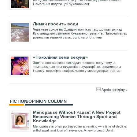
напад на військовиків ТЦК у Сихівському районі Львова.
Намагання подати цей зухвалий акт
Лиман просить води
Червневе сонце на Одещині припікає так, що повітря над
Куяльницьким лиманом буквально тремтить. Палючий вітер
розносить терпкий запах солі, нагрітої глини
«Покоління семи секунд»
Звична нині картина: викладач пояснює нову тему, а
тимчасом частина студентів в аудиторії зосереджена на
іншому: перевіряє повідомлення у месенджерах, гортає
Архів розділу »
FICTION/OPINION COLUMN
Menopause Without Pause: A New Project
Empowering Women Through Sport and
Knowledge
Menopause is often portrayed as an ending — a time of decline,
withdrawal, and loss of relevance. A new project, Don’t