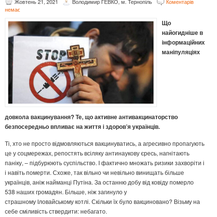
Жовтень 21, 2021
Володимир ГЕВКО, м. Тернопіль
Коментарів
немає
Що
найогидніше в
інформаційних
маніпуляціях
довкола вакцинування? Те, що активне антивакцинаторство
безпосередньо впливає на життя і здоров’я українців.
Ті, хто не просто відмовляються вакцинуватись, а агресивно пропагують
це у соцмережах, репостять всіляку антинаукову єресь, нагнітають
паніку, – підбурюють суспільство. І фактично множать ризики захворіти і
і навіть померти. Схоже, так вільно чи невільно винищать більше
українців, аніж найманці Путіна. За останню добу від ковіду померло
538 наших громадян. Більше, ніж загинуло у
страшному Іловайському котлі. Скільки їх було вакциновано? Візьму на
себе сміливість ствердити: небагато.