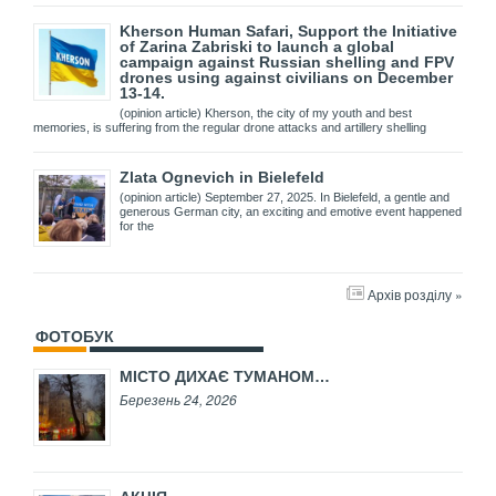
Kherson Human Safari, Support the Initiative
of Zarina Zabriski to launch a global
campaign against Russian shelling and FPV
drones using against civilians on December
13-14.
(opinion article) Kherson, the city of my youth and best
memories, is suffering from the regular drone attacks and artillery shelling
Zlata Ognevich in Bielefeld
(opinion article) September 27, 2025. In Bielefeld, a gentle and
generous German city, an exciting and emotive event happened
for the
Архів розділу »
ФОТОБУК
МІСТО ДИХАЄ ТУМАНОМ…
Березень 24, 2026