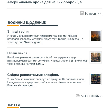
Американська броня для наших оборонців
Всі новини »
ВОЄННИЙ ЩОДЕННИК
З пащі геєни
Я жила у Вишневому біля підприємства, яке ми, місцеві,
називали «заводом Артема». Чому так? Тоді не цікавилась, а
тепер це вже
Читати далі…
Після пекла…
Російська ракета – здається, «Калібр» – ударила у двір
пʼятиповерхівки біля метро «Нивки» приблизно о 3.15. Вибух був
такої сили, що
Читати далі…
Свідки рашистських злодіянь
У них більше ніколи не заведуться двигуни. Не засяють фари.
Не відчиняться дверцята, щоб хтось поспіхом сів за кермо.
Вони не
Читати далі…
Архів розділу »
ЖИТТЯ