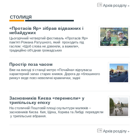
Архів розділу »
СТОЛИЦЯ
«Протасів Яр» зібрав відважних і
небайдужих
Цьогорічний четвертий фестиваль «Протасів Яр»
пам’яті Романа Ратушного, який проходить під
гаслом: «Щоб слова не дзвеніли, а важили»,
традиційно об’єднав громадських
Простір поза часом
Вже на виході зі станції метро «Почайна» відчуваєш
характерний запах старих книжок. Дорога до «блошиного
ринку» веде повз невеличкі крамнички, задні
Засновників Києва «перенесли» у
трипільську епоху
На столичній Поштовій площі скульптури малюків –
засновників Києва Кия, Щека, Хорива та Либіді перевдягли
у трипільське вбрання.
Архів розділу »