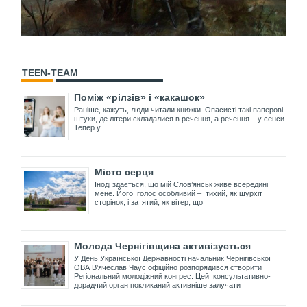
TEEN-TEAM
Поміж «рілзів» і «какашок»
Раніше, кажуть, люди читали книжки. Опасисті такі паперові
штуки, де літери складалися в речення, а речення – у сенси.
Тепер у
Місто серця
Іноді здається, що мій Слов’янськ живе всередині
мене. Його голос особливий – тихий, як шурхіт
сторінок, і затятий, як вітер, що
Молода Чернігівщина активізується
У День Української Державності начальник Чернігівської
ОВА В’ячеслав Чаус офіційно розпорядився створити
Регіональний молодіжний конгрес. Цей консультативно-
дорадчий орган покликаний активніше залучати