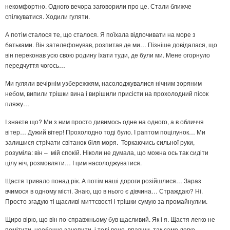
некомфортно. Одного вечора заговорили про це. Стали ближче
спілкуватися. Ходили гуляти.
А потім сталося те, що сталося. Я поїхала відпочивати на море з
батьками. Він зателефонував, розпитав де ми… Пізніше довідалася, що
він переконав усю свою родину їхати туди, де були ми. Мене огорнуло
передчуття чогось…
Ми гуляли вечірнім узбережжям, насолоджувалися нічним зоряним
небом, випили трішки вина і вирішили присісти на прохолодний пісок
пляжу…
І знаєте що? Ми з ним просто дивимось одне на одного, а в обличчя
вітер… Дужий вітер! Прохолодно тоді було. І раптом поцілунок… Ми
залишися стрічати світанок біля моря. Торкаючись сильної руки,
розуміла: він – мій спокій. Ніколи не думала, що можна ось так сидіти
цілу ніч, розмовляти… І цим насолоджуватися.
Щастя тривало понад рік. А потім наші дороги розійшлися… Зараз
вчимося в одному місті. Знаю, що в нього є дівчина… Страждаю? Ні.
Просто згадую ті щасливі миттєвості і трішки сумую за промайнулим.
Щиро вірю, що він по-справжньому був щасливий. Як і я. Щастя легко не
помітити, необачно зачепити, і тоді воно, впавши, так само легко