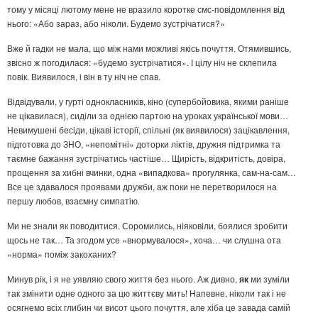
тому у місяці лютому мене не вразило коротке смс-повідомлення від
нього: «Або зараз, або ніколи. Будемо зустрічатися?»
Вже й гадки не мала, що між нами можливі якісь почуття. Отямившись,
звісно ж погодилася: «будемо зустрічатися». І цілу ніч не склепила
повік. Виявилося, і він в ту ніч не спав.
Відвідували, у гурті однокласників, кіно (супербойовика, якими раніше
не цікавилася), сиділи за однією партою на уроках української мови…
Невимушені бесіди, цікаві історії, спільні (як виявилося) зацікавлення,
підготовка до ЗНО, «непомітні» доторки ліктів, дружня підтримка та
таємне бажання зустрічатись частіше… Щирість, відкритість, довіра,
прощення за хибні вчинки, одна «випадкова» прогулянка, сам-на-сам…
Все це здавалося проявами дружби, аж поки не перетворилося на
першу любов, взаємну симпатію.
Ми не знали як поводитися. Соромились, ніяковіли, боялися зробити
щось не так… Та згодом усе «внормувалося», хоча… чи слушна ота
«норма» поміж закоханих?
Минув рік, і я не уявляю свого життя без нього. Аж дивно,
як
ми зуміли
так змінити одне одного за цю життєву мить! Напевне, ніколи так і не
осягнемо всіх глибин чи висот цього почуття, але хіба це завада самій