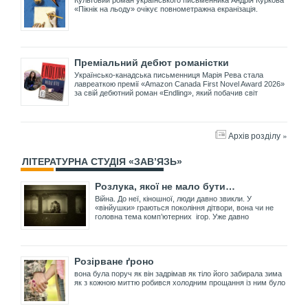
«Пікнік на льоду» очікує повнометражна екранізація.
Преміальний дебют романістки
Українсько-канадська письменниця Марія Рева стала
лавреаткою премії «Amazon Canada First Novel Award 2026»
за свій дебютний роман «Endling», який побачив світ
Архів розділу »
ЛІТЕРАТУРНА СТУДІЯ «ЗАВ’ЯЗЬ»
Розлука, якої не мало бути…
Війна. До неї, кіношної, люди давно звикли. У
«вінйушки» граються покоління дітвори, вона чи не
головна тема комп’ютерних ігор. Уже давно
Розірване ґроно
вона була поруч як він задрімав як тіло його забирала зима
як з кожною миттю робився холодним прощання із ним було