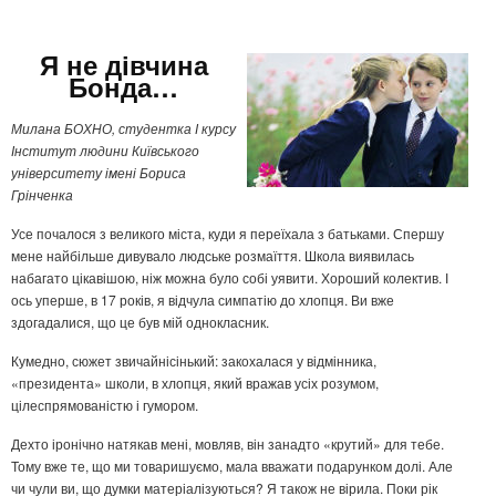
Я не дівчина
Бонда…
Милана БОХНО, студентка І курсу
Інститут людини Київського
університету імені Бориса
Грінченка
Усе почалося з великого міста, куди я переїхала з батьками. Спершу
мене найбільше дивувало людське розмаїття. Школа виявилась
набагато цікавішою, ніж можна було собі уявити. Хороший колектив. І
ось уперше, в 17 років, я відчула симпатію до хлопця. Ви вже
здогадалися, що це був мій однокласник.
Кумедно, сюжет звичайнісінький: закохалася у відмінника,
«президента» школи, в хлопця, який вражав усіх розумом,
цілеспрямованістю і гумором.
Дехто іронічно натякав мені, мовляв, він занадто «крутий» для тебе.
Тому вже те, що ми товаришуємо, мала вважати подарунком долі. Але
чи чули ви, що думки матеріалізуються? Я також не вірила. Поки рік