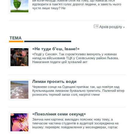
Ви коли-небудь ловили себе на тому, що намагаєтеся
відтворити в пам’яті голос дорогої людини, а замість нього
чуєте лише тишу? Не
Архів розділу »
ТЕМА
«Не туди б’єш, Іване!»
«Події у Сихові». Так сором’язливо іменують у новинах
напад на військовиків ТЦК у Сихівському районі Львова.
Намагання подати цей зухвалий акт
Лиман просить води
Червневе сонце на Одещині припікає так, що повітря над
Куяльницьким лиманом буквально тремтить. Палючий вітер
розносить терпкий запах солі, нагрітої глини
«Покоління семи секунд»
Звична нині картина: викладач пояснює нову тему, а
тимчасом частина студентів в аудиторії зосереджена на
іншому: перевіряє повідомлення у месенджерах, гортає