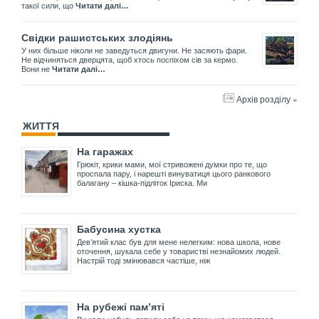
такої сили, що
Читати далі…
Свідки рашистських злодіянь
У них більше ніколи не заведуться двигуни. Не засяють фари.
Не відчиняться дверцята, щоб хтось поспіхом сів за кермо.
Вони не
Читати далі…
Архів розділу »
ЖИТТЯ
На гаражах
Грюкіт, крики мами, мої стривожені думки про те, що
проспала пару, і нарешті винуватиця цього ранкового
балагану – кішка-підліток Іриска. Ми
Бабусина хустка
Дев’ятий клас був для мене нелегким: нова школа, нове
оточення, шукала себе у товаристві незнайомих людей.
Настрій тоді змінювався частіше, ніж
На рубежі пам’яті