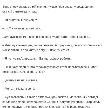
Вона знову сідала за мій столик, лукаво і без дозволу роздивилася
ескізи і раптом запитала:
– Ти егоїст чи іноземець?
– Шо? – лише й спромігся я.
Вона
лунко засміялася і ніжно торкнулася загострених олівців…
– Якби був іноземцем, це пояснювало б глуху стіну, об яку розбилися всі
мої запитання про чистий аркуш. Отже, ти егоїст.
– Я не чув твоїх прохань… Бачиш, скільки роботи.
– Ні, я бачу людину, яка втрачає у своєму житті щось важливе. І навіть
не знає, що. Хочеш знати, що?
Я дивився на неї і мовчав.
– Мене, – сказала вона.
Я був заскочений такою прямотою, грайливістю і легкістю. В
її
погляді
сяяло ціле море невитраченого Сонця. Я загубив усі літери, котрі люди
вміло поєднують у слова, і мовчки дивився на її блідаве обличчя.