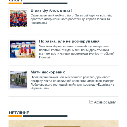
Віват футбол, віват!
Саме за це ми й любимо його! За емоції одні на всіх: від
простого американського роботяги до короля Іспанії та
президента
Поразка, але не розчарування
Чоловіча збірна України з волейболу завершила
перший ігровий тиждень Ліги націй драматичним
матчем проти чинних переможців турніру — збірної
Польщі.
Матч нескорених
Після вкрай важкої ночі масованого ракетно-дронового
обстрілу Києва на столичній арені «Динамо» імені Валерія
Лобановського господарі приймали команду «Кудрівка» з
Чернігівщини.
Архів розділу »
НЕТЛІННЕ