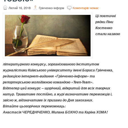
Лютий 16, 2018
Грінченко-інформ
Коментарів немає
Ці поетичні
рядки Ліни
Костенко
стали назвою
літературного конкурсу, зорганізованого Інститутом
журналістики Київського університету імені Бориса Грінченка,
редакцією інтернет-видання «Грінченко-інформ» та
репортерською молодіжною командою «Teen-Team».
Відтепер цей конкурс – щорічний, відкритий для всіх творчих
натур. Триватиме постійно, а журі визначатиме переможців і,
звісно ж, відзначатиме їх призами до Дня закоханих.
Вітайте цьогорічних переможниць:
Анастасія ЧЕРЕДНІЧЕНКО, Милана БОХНО та Каріна ХОМА!