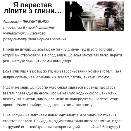
Я перестав
ліпити з глини…
Анастасія ЧЕРЕДНІЧЕНКО,
студентка ІІ курсу Інституту
журналістики Київського
університету імені Бориса Грінченка
Ніколи не думав, що
вона
може піти. Від мене і від всього того світу,
котрий ми створювали. Не сподівався, що
вона
зможе так легко зібрати
речі і наглухо зачинити поміж нами двері.
Вона
з’явилася в моєму житті, ніби заброньований номер в готелі. Така
неприборкана, незбагненна. Як Всесвіт, світло, як сенс і космос.
Я доти не знав, що простір мого серця здається в оренду, що хтось
взагалі претендує на нього. Про це не було жодних оголошень у тих
газетах, які я читав. Дивно, але мене не попереджали, що хтось отак
просто візьме і прийде, а я до того «хтось» так звикну.
Я не Колумб, не відкриваю нових континентів, але знаю, що кохання
стається раптово. Приходить, відчиняючи вхідні двері без ключа, сідає
за круглий стіл твоєї кухоньки, заварює міцний зелений чай без цукру і