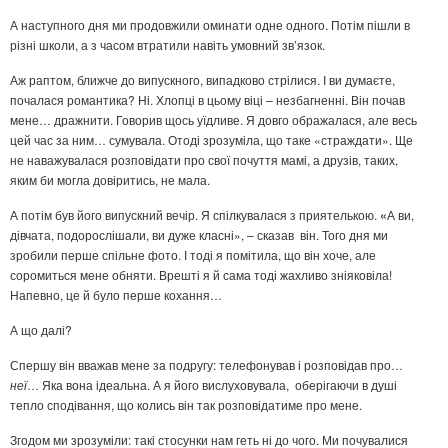
А наступного дня ми продовжили оминати одне одного. Потім пішли в
різні школи, а з часом втратили навіть умовний зв’язок.
Аж раптом, ближче до випускного, випадково стрілися. І ви думаєте,
почалася романтика? Ні. Хлопці в цьому віці – незбагненні. Він почав
мене… дражнити. Говорив щось уїдливе. Я довго ображалася, але весь
цей час за ним… сумувала. Отоді зрозуміла, що таке «страждати». Ще
не наважувалася розповідати про свої почуття мамі, а друзів, таких,
яким би могла довіритись, не мала.
А потім був його випускний вечір. Я спілкувалася з приятелькою.
«
А ви,
дівчата, подорослішали, ви дуже класні», – сказав він. Того дня ми
зробили перше спільне фото. І тоді я помітила, що він хоче, але
соромиться мене обняти. Врешті я й сама тоді жахливо зніяковіла!
Напевно, це й було перше кохання…
А що далі?
Спершу він вважав мене за подругу: телефонував і розповідав про…
неї
… Яка вона ідеальна. А я його вислуховувала, оберігаючи в душі
тепло сподівання, що колись він так розповідатиме про мене.
Згодом ми зрозуміли: такі стосунки нам геть ні до чого. Ми почувалися