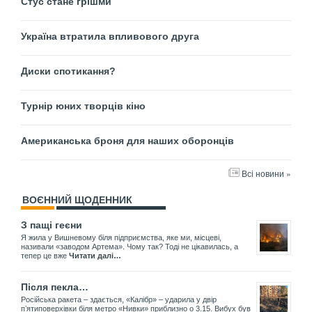
Стус стане грішми
Україна втратила впливового друга
Диски спотикання?
Турнір юних творців кіно
Американська броня для наших оборонців
Всі новини »
ВОЄННИЙ ЩОДЕННИК
З пащі геєни
Я жила у Вишневому біля підприємства, яке ми, місцеві,
називали «заводом Артема». Чому так? Тоді не цікавилась, а
тепер це вже
Читати далі…
Після пекла…
Російська ракета – здається, «Калібр» – ударила у двір
пʼятиповерхівки біля метро «Нивки» приблизно о 3.15. Вибух був