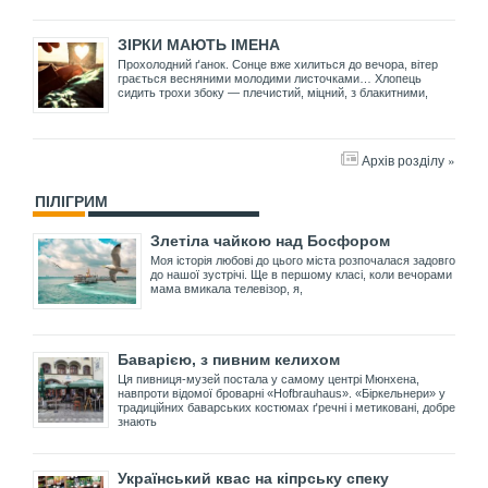
ЗІРКИ МАЮТЬ ІМЕНА
Прохолодний ґанок. Сонце вже хилиться до вечора, вітер
грається весняними молодими листочками… Хлопець
сидить трохи збоку — плечистий, міцний, з блакитними,
Архів розділу »
ПІЛІГРИМ
Злетіла чайкою над Босфором
Моя історія любові до цього міста розпочалася задовго
до нашої зустрічі. Ще в першому класі, коли вечорами
мама вмикала телевізор, я,
Баварією, з пивним келихом
Ця пивниця-музей постала у самому центрі Мюнхена,
навпроти відомої броварні «Hofbrauhaus». «Біркельнери» у
традиційних баварських костюмах ґречні і метиковані, добре
знають
Український квас на кіпрську спеку