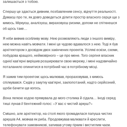
залишається з тобою.
Спершу це здається дивним, позбавленим сенсу, відчуття реальності.
Думаєш про те, як довго доведеться ділити простір власного серця ще з
кимось. Міркуєш, аналізуєш, вираховуєш ризики, допоки не спіткнешся
об щось таке…
Я ніби вивчив особливу мову. Нею розмовляють люди з іншого виміру,
нею можна навіть мовчати. І мені це чудово вдавалося з
нею
. Тоді я був
архітектором з досвідом двох закінчених проектів. Усілякі ескізи, схеми,
побудова кращого, неймовірного – це про мене. Того серпня власник
однієї кав’ярні вирішив розширювати свою мережу, і мені надзвичайно
поталанило опинитися в потрібний час в потрібному місці.
Я зажив тим проектом: щось малював, прораховував, з кимось
спілкувався. Сидів у закутку кав’ярні, заклопотаний, надто серйозний,
щоби бачити ще когось.
Вона
легкою ходою прямувала до мого столика й сідала… Іноді серед
тиші лунав
її
бентежний голос: «У вас є чистий аркуш?»
Смішно, але архітектор, на столі якого громадилася папуша чистих
аркушів А4, мовчав як риба. Продовжував малювати й креслити,
телефонувати замовникові, запивав утому гірким і вистиглим чаєм.