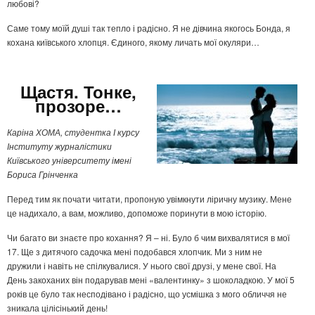
любові?
Саме тому моїй душі так тепло і радісно. Я не дівчина якогось Бонда, я
кохана київського хлопця. Єдиного, якому личать мої окуляри…
Щастя. Тонке,
прозоре…
Каріна ХОМА, студентка І курсу
Інституту журналістики
Київського університету імені
Бориса Грінченка
Перед тим як почати читати, пропоную увімкнути ліричну музику. Мене
це надихало, а вам, можливо, допоможе поринути в мою історію.
Чи багато ви знаєте про кохання? Я – ні. Було б чим вихвалятися в мої
17. Ще з дитячого садочка мені подобався хлопчик. Ми з ним не
дружили і навіть не спілкувалися. У нього свої друзі, у мене свої. На
День закоханих він подарував мені «валентинку» з шоколадкою. У мої 5
років це було так несподівано і радісно, що усмішка з мого обличчя не
зникала цілісінький день!