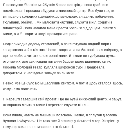
Я показував
їй
ескізи майбутніх бізнес-центрів, а вона грайливо
посміхалася і просила збудувати книжковий центр. Все було так, як
виписано у солодких сценаріях до мелодрам: сніданки, побачення,
тюльпани, обійми… Ми малювати картини, слухати вініл, ходити в
планетарій.
Вона
навчила мене брести босоніж під дощем і ліпити з
глини, а я
її
– варити каву і прокидатися рано.
Іноді приходив додому стомлений, а
вона
готувала ягідний пиріг і
заварювала чай з м’ятою. Часто танцювала на балконі після сніданку, а
ще не любила читати електронні книги.
Її
ніколи не турбувала думка
оточуючих, але хвилювали питання будови цього шаленого світу.
Любила Молодий театр, купляла шифонові сукні. Працювала
флористом. У нас вдома завжди жили квіти.
Певно, усе це було моїм щасливим квитком. А потім щось сталося. Щось,
чому нема пояснень.
Я нарешті завершив свій проект. І це не був
її
книжковий центр. Я забув,
як вправно ліпити з глини і перестав слухати вініл…
Вона пішла, навіть не лишивши пояснень. Певно, я сплутав дієслова
думати
і
відчувати
. Не така вже й різниця у кількості літер. Хитрість у
тому, що кохання не має поняття кількості.