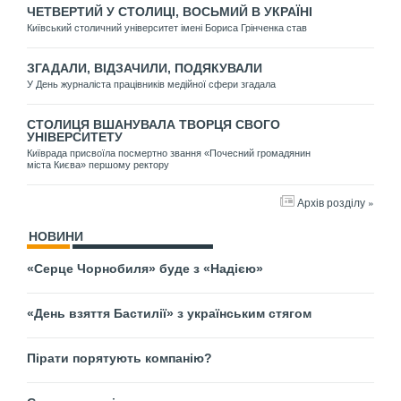
ЧЕТВЕРТИЙ У СТОЛИЦІ, ВОСЬМИЙ В УКРАЇНІ
Київський столичний університет імені Бориса Грінченка став
ЗГАДАЛИ, ВІДЗАЧИЛИ, ПОДЯКУВАЛИ
У День журналіста працівників медійної сфери згадала
СТОЛИЦЯ ВШАНУВАЛА ТВОРЦЯ СВОГО
УНІВЕРСИТЕТУ
Київрада присвоїла посмертно звання «Почесний громадянин
міста Києва» першому ректору
Архів розділу »
НОВИНИ
«Серце Чорнобиля» буде з «Надією»
«День взяття Бастилії» з українським стягом
Пірати порятують компанію?