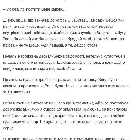
– Можеш пригостити мене кавою…
Дивно, як швидко звикаєш до когось… Забуваєш, де закінчуєшся ти і
починається хтось інший… Але потім, коли казка закінчується,
внутрішня гравітація серця розбивається з гучністю Великого вибуху.
Так, ніби довгий час балансував на обридлій межі, а там збагнув, що
прірва – не те місце, куди падаєш, а те, де досі стояв.
Печаль, народжена десь глибоко в свідомості, ретельно кутає тебе в
плаща, зітканого із понурості. Шукаєш загублені слова, а вони давно
вицідилися, немов вода з поіржавілої ванни.
Ця дівчина була не про біль, страждання чи істерику. Вона була
виключно про кохання. Вона була тією, після яких мусиш знову вчитися
жити. Жити
без.
Вона
ніколи не питала мене ні про що, натомість дбайливо постачала
дороговказами, яких я суворо дотримувався. Я любив
її
за присмаком,
ніби бажаний сніданок натщесерце. Смішно, я ніколи досі не любив
кучерявих метафор. Не думав, що так тонко можна слухати власне
серце.
Я не вірив, що
вона
може піти. Ми багато сміялися, говорили про вічне.