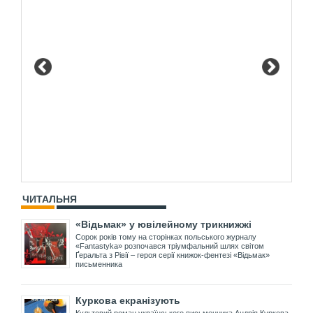
ЧИТАЛЬНЯ
«Відьмак» у ювілейному трикнижжі
Сорок років тому на сторінках польського журналу
«Fantastyka» розпочався тріумфальний шлях світом
Ґеральта з Рівії – героя серії книжок-фентезі «Відьмак»
письменника
Куркова екранізують
Культовий роман українського письменника Андрія Куркова