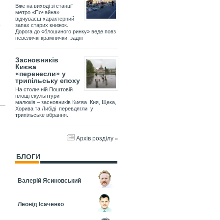
Вже на виході зі станції
метро «Почайна»
відчуваєш характерний
о
запах старих книжок.
Дорога до «блошиного ринку» веде повз
невеличкі крамнички, задні
Засновників
Києва
«перенесли» у
трипільську епоху
На столичній Поштовій
площі скульптури
малюків – засновників Києва Кия, Щека,
Хорива та Либіді перевдягли у
трипільське вбрання.
Архів розділу »
БЛОГИ
Валерій Ясиновський
Леонід Ісаченко