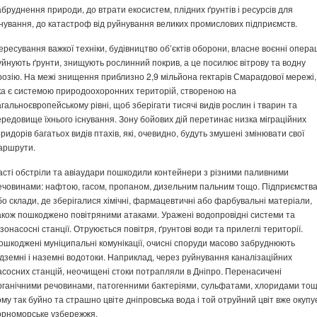
абруднення природи, до втрати екосистем, плідних ґрунтів і ресурсів для
снування, до катастроф від руйнування великих промислових підприємств.
ересування важкої техніки, будівництво об’єктів оборони, власне воєнні операц
уйнують ґрунти, знищують рослинний покрив, а це посилює вітрову та водну
розію. На межі знищення приблизно 2,9 мільйона гектарів Смарагдової мережі,
ка є системою природоохоронних територій, створеною на
агальноєвропейському рівні, щоб зберігати тисячі видів рослин і тварин та
ередовище їхнього існування. Зону бойових дій перетинає низка міграційних
оридорів багатьох видів птахів, які, очевидно, будуть змушені змінювати свої
аршрути.
асті обстріли та авіаудари пошкодили контейнери з різними паливними
ечовинами: нафтою, гасом, пропаном, дизельним пальним тощо. Підприємств
бо склади, де зберігалися хімічні, фармацевтичні або фарбувальні матеріали,
акож пошкоджено повітряними атаками. Уражені водопровідні системи та
азонасосні станції. Отруюється повітря, ґрунтові води та прилеглі території.
ошкоджені муніципальні комунікації, очисні споруди масово забруднюють
ідземні і наземні водотоки. Наприклад, через руйнування каналізаційних
асосних станцій, неочищені стоки потрапляли в Дніпро. Перенасичені
рганічними речовинами, патогенними бактеріями, сульфатами, хлоридами тощ
ому так буйно та страшно цвіте дніпровська вода і той отруйний цвіт вже окупу
орноморське узбережжя.