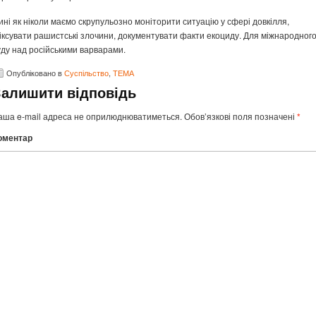
ині як ніколи маємо скрупульозно моніторити ситуацію у сфері довкілля,
іксувати рашистські злочини, документувати факти екоциду. Для міжнародног
уду над російськими варварами.
Опубліковано в
Суспільство
,
ТЕМА
Залишити відповідь
аша e-mail адреса не оприлюднюватиметься.
Обов’язкові поля позначені
*
оментар