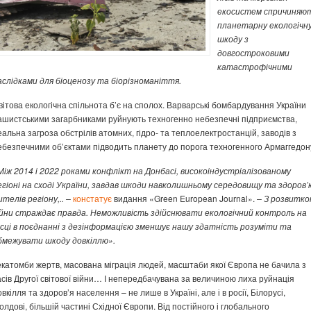
екосистем спричиняю
планетарну екологічн
шкоду з
довгостроковими
катастрофічними
аслідками для біоценозу та біорізноманіття.
вітова екологічна спільнота б’є на сполох. Варварські бомбардування України
ашистськими загарбниками руйнують техногенно небезпечні підприємства,
еальна загроза обстрілів атомних, гідро- та теплоелектростанцій, заводів з
ебезпечними об’єктами підводить планету до порога техногенного Армаггедон
Між 2014 і 2022 роками конфлікт на Донбасі, високоіндустріалізованому
егіоні на сході України, завдав шкоди навколишньому середовищу та здоров’
ителів регіону,.. –
констатує
видання «Green European Journal».
– З розвитко
ійни страждає правда. Неможливість здійснювати екологічний контроль на
ісці в поєднанні з дезінформацією зменшує нашу здатність розуміти та
бмежувати шкоду довкіллю».
екатомби жертв, масована міграція людей, масштаби якої Європа не бачила з
асів Другої світової війни… І непередбачувана за величиною лиха руйнація
овкілля та здоров’я населення – не лише в Україні, але і в росії, Білорусі,
олдові, більшій частині Східної Європи. Від постійного і глобального