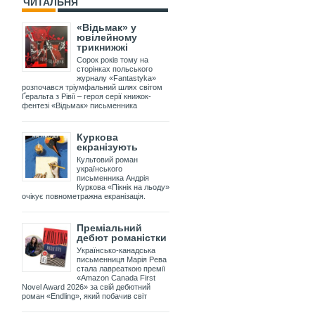
ЧИТАЛЬНЯ
«Відьмак» у
ювілейному
трикнижжі
Сорок років тому на
сторінках польського
журналу «Fantastyka»
розпочався тріумфальний шлях світом
Ґеральта з Рівії – героя серії книжок-
фентезі «Відьмак» письменника
Куркова
екранізують
Культовий роман
українського
письменника Андрія
Куркова «Пікнік на льоду»
очікує повнометражна екранізація.
Преміальний
дебют романістки
Українсько-канадська
письменниця Марія Рева
стала лавреаткою премії
«Amazon Canada First
Novel Award 2026» за свій дебютний
роман «Endling», який побачив світ