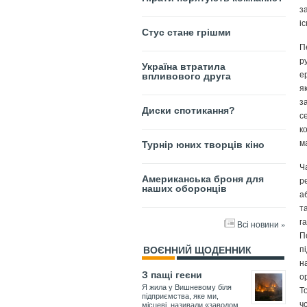
з
і
Стус стане грішми
П
р
Україна втратила
е
впливового друга
я
з
Диски спотикання?
с
к
м
Турнір юних творців кіно
Ч
Американська броня для
р
наших оборонців
а
т
г
Всі новини »
П
п
ВОЄННИЙ ЩОДЕННИК
н
З пащі геєни
о
Я жила у Вишневому біля
Т
підприємства, яке ми,
ч
місцеві, називали «заводом