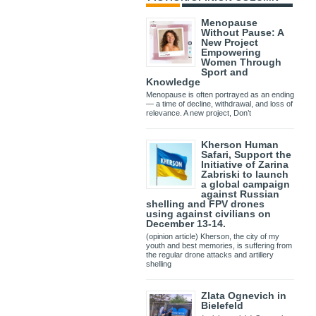
Menopause
Without Pause: A
New Project
Empowering
Women Through
Sport and
Knowledge
Menopause is often portrayed as an ending
— a time of decline, withdrawal, and loss of
relevance. A new project, Don’t
Kherson Human
Safari, Support the
Initiative of Zarina
Zabriski to launch
a global campaign
against Russian
shelling and FPV drones
using against civilians on
December 13-14.
(opinion article) Kherson, the city of my
youth and best memories, is suffering from
the regular drone attacks and artillery
shelling
Zlata Ognevich in
Bielefeld