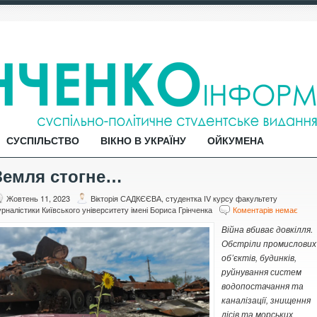
СУСПІЛЬСТВО
ВІКНО В УКРАЇНУ
ОЙКУМЕНА
Земля стогне…
Жовтень 11, 2023
Вікторія САДКЄЄВА, студентка IV курсу факультету
рналістики Київського університету імені Бориса Грінченка
Коментарів немає
Війна вбиває довкілля.
Обстріли промислових
об’єктів, будинків,
руйнування систем
водопостачання та
каналізації, знищення
лісів та морських