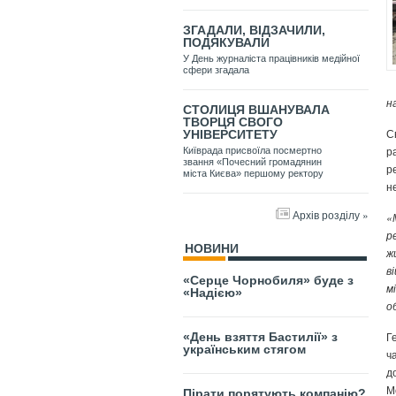
ЗГАДАЛИ, ВІДЗАЧИЛИ,
ПОДЯКУВАЛИ
У День журналіста працівників медійної
сфери згадала
н
СТОЛИЦЯ ВШАНУВАЛА
ТВОРЦЯ СВОГО
С
УНІВЕРСИТЕТУ
р
Київрада присвоїла посмертно
звання «Почесний громадянин
р
міста Києва» першому ректору
н
Архів розділу »
«
р
НОВИНИ
ж
в
«Серце Чорнобиля» буде з
м
«Надією»
о
Г
«День взяття Бастилії» з
українським стягом
ч
д
М
Пірати порятують компанію?