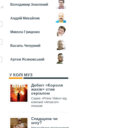
Володимир Земляний
Андрій Михайлик
Микола Гриценко
Василь Чепурний
Артем Ясиновський
У КОЛІ МУЗ
Дебют «Короля
жахів» став
серіалом
Сервіс «Prime Video» від
компанії «Amazon»
показав
Спадщина чи
шоу?
Несподіване призначення