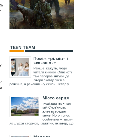
ть
у
TEEN-TEAM
Поміж «рілзів» і
«какашок»
у.
Раніше, кажуть, люди
читали книжки. Опасисті
такі паперові штуки, де
літери складалися в
ю
речення, а речення – у сенси. Тепер у
м
Місто серця
Іноді здається, що
мій Слов’янськ
живе всередині
мене. Його голос
особливий – тихий,
як шурхіт сторінок, і затятий, як вітер, що