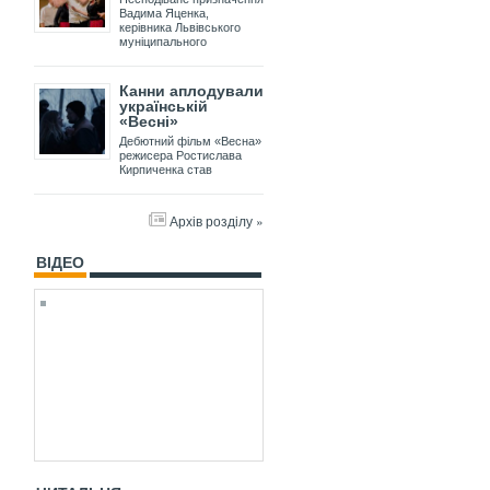
Вадима Яценка,
керівника Львівського
муніципального
Канни аплодували
українській
«Весні»
Дебютний фільм «Весна»
режисера Ростислава
Кирпиченка став
Архів розділу »
ВІДЕО