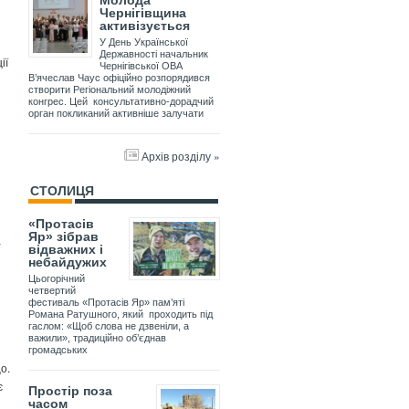
Молода
Чернігівщина
активізується
У День Української
Державності начальник
ії
Чернігівської ОВА
В’ячеслав Чаус офіційно розпорядився
створити Регіональний молодіжний
конгрес. Цей консультативно-дорадчий
орган покликаний активніше залучати
Архів розділу »
СТОЛИЦЯ
«Протасів
Яр» зібрав
а
відважних і
небайдужих
Цьогорічний
четвертий
фестиваль «Протасів Яр» пам’яті
Романа Ратушного, який проходить під
гаслом: «Щоб слова не дзвеніли, а
важили», традиційно об’єднав
громадських
о.
є
Простір поза
часом