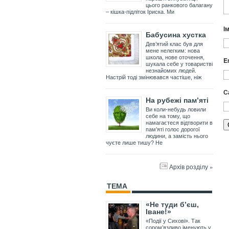
цього ранкового балагану
– кішка-підліток Іриска. Ми
І
Бабусина хустка
Дев’ятий клас був для
мене нелегким: нова
школа, нове оточення,
E
шукала себе у товаристві
незнайомих людей.
Настрій тоді змінювався частіше, ніж
С
На рубежі пам’яті
Ви коли-небудь ловили
себе на тому, що
намагаєтеся відтворити в
пам’яті голос дорогої
людини, а замість нього
чуєте лише тишу? Не
Архів розділу »
ТЕМА
«Не туди б’єш,
Іване!»
«Події у Сихові». Так
сором’язливо іменують у