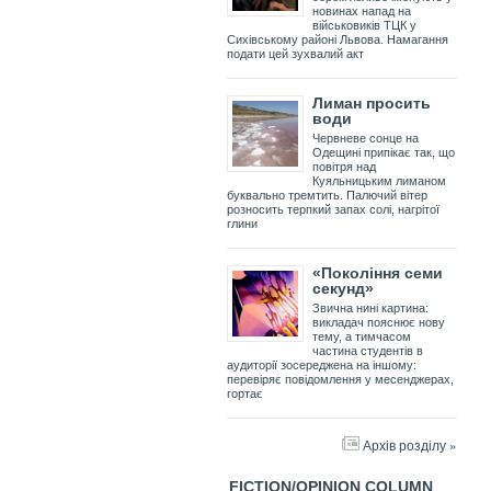
новинах напад на
військовиків ТЦК у
Сихівському районі Львова. Намагання
подати цей зухвалий акт
Лиман просить
води
Червневе сонце на
Одещині припікає так, що
повітря над
Куяльницьким лиманом
буквально тремтить. Палючий вітер
розносить терпкий запах солі, нагрітої
глини
«Покоління семи
секунд»
Звична нині картина:
викладач пояснює нову
тему, а тимчасом
частина студентів в
аудиторії зосереджена на іншому:
перевіряє повідомлення у месенджерах,
гортає
Архів розділу »
FICTION/OPINION COLUMN