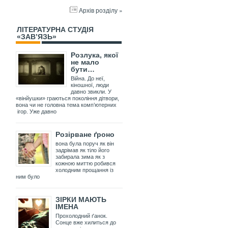
Архів розділу »
ЛІТЕРАТУРНА СТУДІЯ
«ЗАВ’ЯЗЬ»
Розлука, якої
не мало
бути…
Війна. До неї,
кіношної, люди
давно звикли. У
«вінйушки» граються покоління дітвори,
вона чи не головна тема комп’ютерних
ігор. Уже давно
Розірване ґроно
вона була поруч як він
задрімав як тіло його
забирала зима як з
кожною миттю робився
холодним прощання із
ним було
ЗІРКИ МАЮТЬ
ІМЕНА
Прохолодний ґанок.
Сонце вже хилиться до