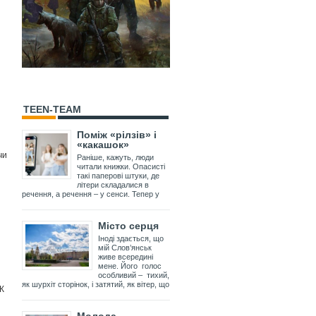
TEEN-TEAM
Поміж «рілзів» і
«какашок»
чи
Раніше, кажуть, люди
читали книжки. Опасисті
такі паперові штуки, де
літери складалися в
речення, а речення – у сенси. Тепер у
Місто серця
Іноді здається, що
мій Слов’янськ
живе всередині
мене. Його голос
особливий – тихий,
як шурхіт сторінок, і затятий, як вітер, що
К