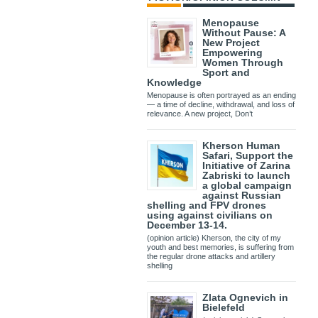
Menopause
Without Pause: A
New Project
Empowering
Women Through
Sport and
Knowledge
Menopause is often portrayed as an ending
— a time of decline, withdrawal, and loss of
relevance. A new project, Don’t
Kherson Human
Safari, Support the
Initiative of Zarina
Zabriski to launch
a global campaign
against Russian
shelling and FPV drones
using against civilians on
December 13-14.
(opinion article) Kherson, the city of my
youth and best memories, is suffering from
the regular drone attacks and artillery
shelling
Zlata Ognevich in
Bielefeld