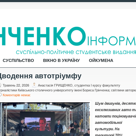
СУСПІЛЬСТВО
ВІКНО В УКРАЇНУ
ОЙКУМЕНА
Дводення автотріумфу
Травень 22, 2026
Анастасія ГРИЩЕНКО, студентка І курсу факультету
рналістики Київського столичного університету імені Бориса Грінченка; світлини авторк
Коментарів немає
Шум
двигун
ів, десятк
ексклюзивних авто т
натовпи поціновувачі
автомобільної
культури
. Н
а
території ТРЦ