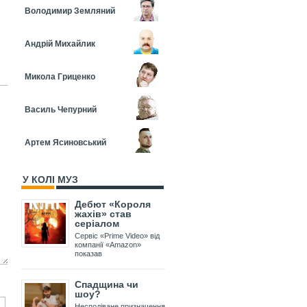
Володимир Земляний
Андрій Михайлик
Микола Гриценко
Василь Чепурний
Артем Ясиновський
У КОЛІ МУЗ
Дебют «Короля
жахів» став
серіалом
Сервіс «Prime Video» від
компанії «Amazon»
показав
Спадщина чи
шоу?
Несподіване призначення