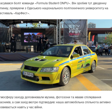
расувався боліт команди «Formula Student ONPU». Він зробив тут дводенну
упинку, прямуючи з Одеського національного політехнічного університету на
естиваль «КарФест».
тмосферу заходу доповнювали музика, фотозони та жваве спілкування
часників, а сам захід вкотре підтвердив: наша автомобільна спільнота активно
озвивається навіть у час війни.