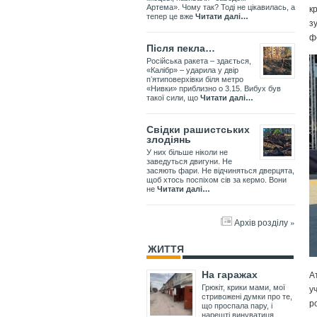
к
Артема». Чому так? Тоді не цікавилась, а
тепер це вже
Читати далі…
з
ф
Після пекла…
Російська ракета – здається,
«Калібр» – ударила у двір
пʼятиповерхівки біля метро
«Нивки» приблизно о 3.15. Вибух був
такої сили, що
Читати далі…
Свідки рашистських
злодіянь
У них більше ніколи не
заведуться двигуни. Не
засяють фари. Не відчиняться дверцята,
щоб хтось поспіхом сів за кермо. Вони
не
Читати далі…
Архів розділу »
ЖИТТЯ
А
На гаражах
у
Грюкіт, крики мами, мої
стривожені думки про те,
р
що проспала пару, і
нарешті винуватиця