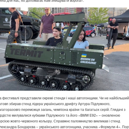
інна для нас, бо допомагає нам знищувати ворога».
а фестивалі представили окремі стенди і наші автогонщики. Чи не найбільший
атовп збирав стенд лідера українського дрифту Артура Підлужного,
агаторазовго переможця загань, чемпіона країни та багатьох серій. Глядачі з
ордістю милувалися кубками Підлужного та його «BMW E92» – оновленою
ерсією жовто-червоного кольору. Справжнє паломництво викликав і стенд
лександра Бондарєва – українського автогонщика, учасника «Формули-4». Пор