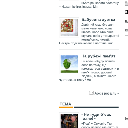
цього ранкового балагану
– кішка-підліток Іриска. Ми
Бабусина хустка
В
Дев’ятий клас був для
мене нелегким: нова
К
школа, нове оточення,
шукала себе у товаристві
незнайомих людей.
Настрій тоді змінювався частіше, ніж
На рубежі пам’яті
Ви коли-небудь ловили
себе на тому, що
намагаєтеся відтворити в
пам’яті голос дорогої
людини, а замість нього
чуєте лише тишу? Не
Архів розділу »
ТЕМА
«Не туди б’єш,
І
Іване!»
«Події у Сихові». Так
сором’язливо іменують у