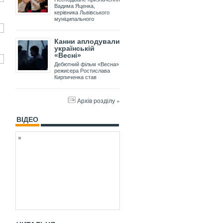
Вадима Яценка,
керівника Львівського
муніципального
Канни аплодували
українській
«Весні»
Дебютний фільм «Весна»
режисера Ростислава
Кирпиченка став
Архів розділу »
ВІДЕО