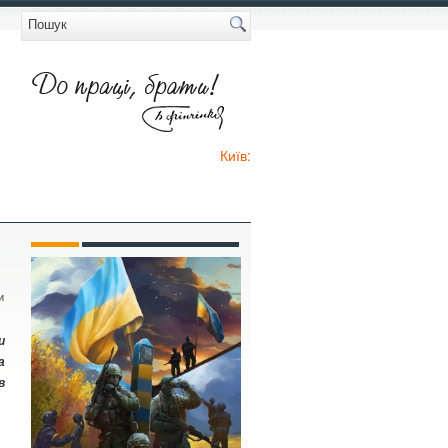
Київ:
и
и
а
в