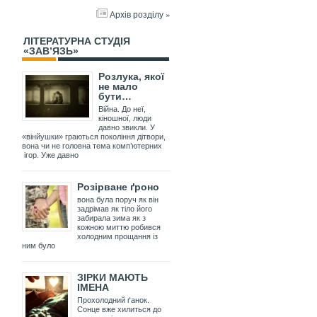
Архів розділу »
ЛІТЕРАТУРНА СТУДІЯ
«ЗАВ’ЯЗЬ»
Розлука, якої
не мало
бути…
Війна. До неї,
кіношної, люди
давно звикли. У
«вінйушки» граються покоління дітвори,
вона чи не головна тема комп’ютерних
ігор. Уже давно
Розірване ґроно
вона була поруч як він
задрімав як тіло його
забирала зима як з
кожною миттю робився
холодним прощання із
ним було
ЗІРКИ МАЮТЬ
ІМЕНА
Прохолодний ґанок.
Сонце вже хилиться до