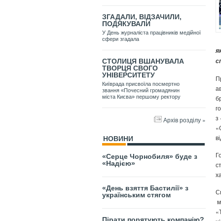
ЗГАДАЛИ, ВІДЗАЧИЛИ,
ПОДЯКУВАЛИ
У День журналіста працівників медійної
сфери згадала
я
с
СТОЛИЦЯ ВШАНУВАЛА
ТВОРЦЯ СВОГО
УНІВЕРСИТЕТУ
П
Київрада присвоїла посмертно
а
звання «Почесний громадянин
б
міста Києва» першому ректору
г
з
Архів розділу »
«
в
НОВИНИ
Г
«Серце Чорнобиля» буде з
«Надією»
с
х
«День взяття Бастилії» з
С
українським стягом
м
«
Пірати порятують компанію?