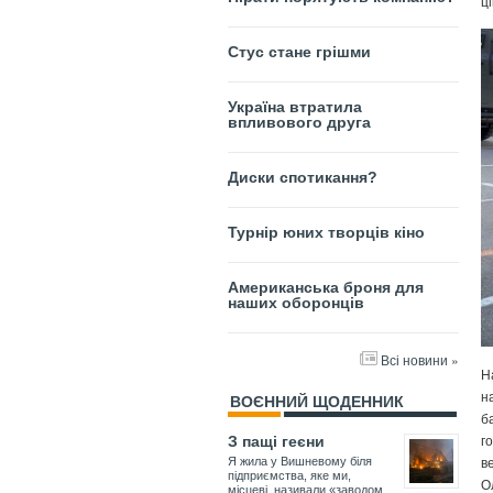
ц
Стус стане грішми
Україна втратила
впливового друга
Диски спотикання?
Турнір юних творців кіно
Американська броня для
наших оборонців
Всі новини »
Н
н
ВОЄННИЙ ЩОДЕННИК
б
г
З пащі геєни
в
Я жила у Вишневому біля
підприємства, яке ми,
О
місцеві, називали «заводом