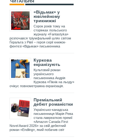
ЧИТАЛЬНЯ
«Відьмак» у
ювілейному
трикнижжі
Сорок років тому на
сторінках польського
журналу «Fantastyka»
розпочався тріумфальний шлях світом
Ґеральта з Рівії – героя серії книжок-
фентезі «Відьмак» письменника
Куркова
екранізують
Культовий роман
українського
письменника Андрія
Куркова «Пікнік на льоду»
очікує повнометражна екранізація.
Преміальний
дебют романістки
Українсько-канадська
письменниця Марія Рева
стала лавреаткою премії
«Amazon Canada First
Novel Award 2026» за свій дебютний
роман «Endling», який побачив світ