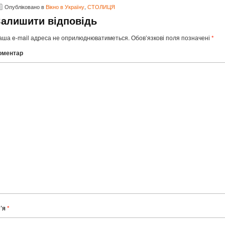
Опубліковано в
Вікно в Україну
,
СТОЛИЦЯ
Залишити відповідь
аша e-mail адреса не оприлюднюватиметься.
Обов’язкові поля позначені
*
оментар
м’я
*