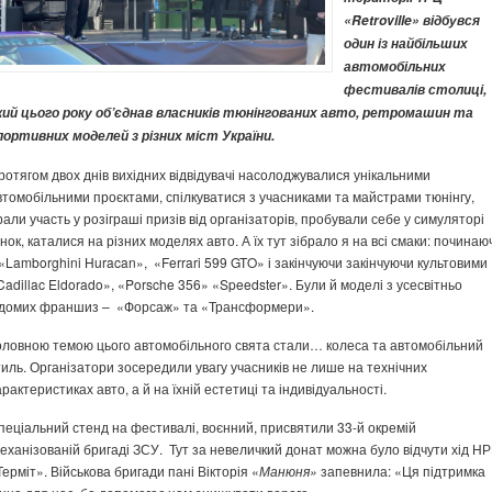
«
Retroville
»
відбувся
один із найбільших
автомобільних
фестивалів столиці,
кий цього року об’єднав власників тюнінгованих авто, ретромашин та
портивних моделей з різних міст України.
ротягом двох днів вихідних відвідувачі насолоджувалися унікальними
втомобільними проєктами, спілкуватися з учасниками та майстрами тюнінгу,
рали участь у розіграші призів від організаторів, пробували себе у симуляторі
онок, каталися на різних моделях авто. А їх тут зібрало я на всі смаки: починаю
 «Lamborghini Huracan», «Ferrari 599 GTO» і закінчуючи закінчуючи культовими
Cadillac Eldorado», «Porsche 356» «Speedster». Були й моделі з усесвітньо
ідомих франшиз – «Форсаж» та «Трансформери».
оловною темою цього автомобільного свята стали… колеса та автомобільний
тиль. Організатори зосередили увагу учасників не лише на технічних
арактеристиках авто, а й на їхній естетиці та індивідуальності.
пеціальний стенд на фестивалі, воєнний, присвятили 33-й окремій
еханізованій бригаді ЗСУ. Тут за невеличкий донат можна було відчути хід НР
Терміт». Військова бригади пані Вікторія «
Манюня»
запевнила: «Ця підтримка