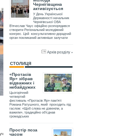
Молода
Чернігівщина
активізується
У День Української
Державності начальник
Чернігівської ОВА
В’ячеслав Чаус офіційно розпорядився
створити Регіональний молодіжний
конгрес. Цей консультативно-дорадчий
орган покликаний активніше залучати
Архів розділу »
СТОЛИЦЯ
«Протасів
Яр» зібрав
відважних і
небайдужих
Цьогорічний
четвертий
фестиваль «Протасів Яр» пам’яті
Романа Ратушного, який проходить під
гаслом: «Щоб слова не дзвеніли, а
важили», традиційно об’єднав
громадських
Простір поза
уч
часом