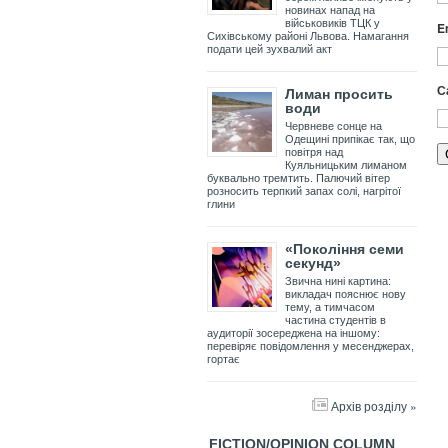
новинах напад на
військовиків ТЦК у
E
Сихівському районі Львова. Намагання
подати цей зухвалий акт
С
Лиман просить
води
Червневе сонце на
Одещині припікає так, що
повітря над
Куяльницьким лиманом
буквально тремтить. Палючий вітер
розносить терпкий запах солі, нагрітої
глини
«Покоління семи
секунд»
Звична нині картина:
викладач пояснює нову
тему, а тимчасом
частина студентів в
аудиторії зосереджена на іншому:
перевіряє повідомлення у месенджерах,
гортає
Архів розділу »
FICTION/OPINION COLUMN