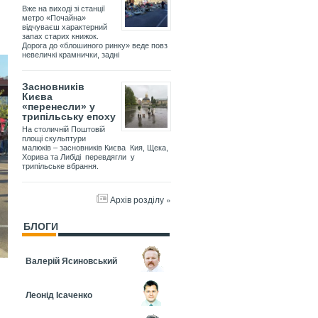
Вже на виході зі станції
метро «Почайна»
відчуваєш характерний
запах старих книжок.
Дорога до «блошиного ринку» веде повз
невеличкі крамнички, задні
Засновників
Києва
«перенесли» у
трипільську епоху
На столичній Поштовій
площі скульптури
малюків – засновників Києва Кия, Щека,
Хорива та Либіді перевдягли у
трипільське вбрання.
Архів розділу »
БЛОГИ
Валерій Ясиновський
Леонід Ісаченко