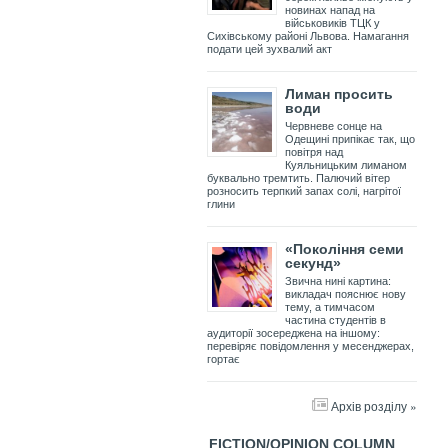
новинах напад на
військовиків ТЦК у
Сихівському районі Львова. Намагання
подати цей зухвалий акт
Лиман просить
води
Червневе сонце на
Одещині припікає так, що
повітря над
Куяльницьким лиманом
буквально тремтить. Палючий вітер
розносить терпкий запах солі, нагрітої
глини
«Покоління семи
секунд»
Звична нині картина:
викладач пояснює нову
тему, а тимчасом
частина студентів в
аудиторії зосереджена на іншому:
перевіряє повідомлення у месенджерах,
гортає
Архів розділу »
FICTION/OPINION COLUMN