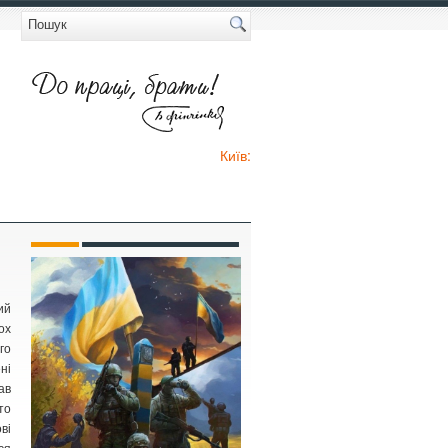
Київ:
ий
ох
го
ні
ав
то
ві
ся