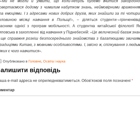
«
Ми не могли й уявити, що коли-небудь будемо вчитися закордоно
овертаємося додому з чималим набутком знань, неймовірними враження
а емоціями. І з адресами нових добрих друзів, яких знайшли за ті чотири
оловиною місяці навчання в Польщі!»,
– діляться студенти-«грінченківці
часники однієї з програм мобільності. А студентка китайської філології Я
иповська в захопленні від навчання у Піднебесній:
«Це величезний багаж знан
 ще справжня розкіш безпосереднього знайомства з багатющими звичаям
радиціями Китаю, з мовними особливостями. І, звісно ж, спілкування з людьм
 яких є чого навчитися».
Опубліковано в
Головне
,
Освіта і наука
Залишити відповідь
аша e-mail адреса не оприлюднюватиметься.
Обов’язкові поля позначені
*
оментар