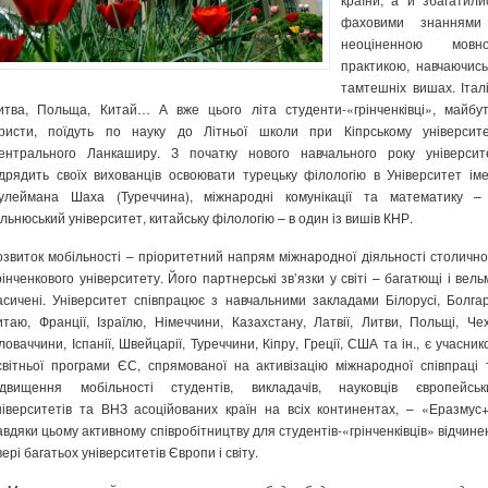
фаховими знаннями
неоціненною мовн
практикою, навчаючись
тамтешніх вишах. Італі
итва, Польща, Китай…
А вже цього літа студенти-«грінченківці», майбут
ристи, поїдуть по науку до Літньої школи при Кіпрському університе
ентрального Ланкаширу. З початку нового навчального року університ
ідрядить своїх вихованців освоювати турецьку філологію в Університет іме
улеймана Шаха (Туреччина), міжнародні комунікації та математику –
ільнюський університет, китайську філологію – в один із вишів КНР.
озвиток мобільності – пріоритетний напрям міжнародної діяльності столично
рінченкового університету. Його партнерські зв’язки у світі – багатющі і вель
асичені. Університет співпрацює з навчальними закладами Білорусі, Болгарі
итаю, Франції, Ізраїлю, Німеччини, Казахстану, Латвії, Литви, Польщі, Чехі
ловаччини, Іспанії, Швейцарії, Туреччини, Кіпру, Греції, США та ін., є учасник
світньої програми ЄС, спрямованої на активізацію міжнародної співпраці 
ідвищення мобільності студентів, викладачів, науковців європейськ
ніверситетів та ВНЗ асоційованих країн на всіх континентах, – «Еразмус+
авдяки цьому активному співробітництву для студентів-«грінченківців» відчине
вері багатьох університетів Європи і світу.