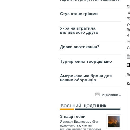
П
т
Стус стане грішми
п
у
Україна втратила
В
впливового друга
А
т
у
Диски спотикання?
Турнір юних творців кіно
В
Американська броня для
наших оборонців
К
Всі новини »
ВОЄННИЙ ЩОДЕННИК
З пащі геєни
Я жила у Вишневому біля
підприємства, яке ми,
місцеві, називали «заводом