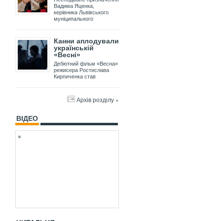
Вадима Яценка,
керівника Львівського
муніципального
Канни аплодували
українській
«Весні»
Дебютний фільм «Весна»
режисера Ростислава
Кирпиченка став
Архів розділу »
ВІДЕО