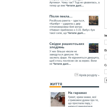
Артема». Чому так? Тоді не цікавилась, а
тепер це вже
Читати далі…
Після пекла…
Російська ракета – здається,
«Калібр» – ударила у двір
пʼятиповерхівки біля метро
«Нивки» приблизно о 3.15. Вибух був
такої сили, що
Читати далі…
І
Свідки рашистських
злодіянь
E
У них більше ніколи не
заведуться двигуни. Не
засяють фари. Не відчиняться дверцята,
щоб хтось поспіхом сів за кермо. Вони
не
Читати далі…
С
Архів розділу »
ЖИТТЯ
На гаражах
Грюкіт, крики мами, мої
стривожені думки про те,
що проспала пару, і
нарешті винуватиця