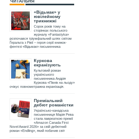
ЧИТАЛЬНЯ
«Відьмак» у
ювілейному
трикнижжі
Сорок років тому на
сторінках польського
журналу «Fantastyka»
розпочався тріумфальний шлях світом
Ґеральта з Рівії – героя серії книжок-
фентезі «Відьмак» письменника
Куркова
екранізують
Культовий роман
українського
письменника Андрія
Куркова «Пікнік на льоду»
очікує повнометражна екранізація.
Преміальний
дебют романістки
Українсько-канадська
письменниця Марія Рева
стала лавреаткою премії
«Amazon Canada First
Novel Award 2026» за свій дебютний
роман «Endling», який побачив світ