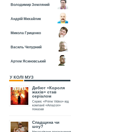
Володимир Земляний
Андрій Михайлик
Микола Гриценко
Василь Чепурний
Артем Ясиновський
У КОЛІ МУЗ
Дебют «Короля
жахів» став
серіалом
Сервіс «Prime Video» від
компанії «Amazon»
показав
Спадщина чи
шоу?
Несподіване призначення