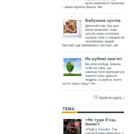
цього ранкового балагану
– кішка-підліток Іриска. Ми
Бабусина хустка
Дев’ятий клас був для
мене нелегким: нова
школа, нове оточення,
шукала себе у товаристві
незнайомих людей.
Настрій тоді змінювався частіше, ніж
На рубежі пам’яті
Ви коли-небудь ловили
себе на тому, що
намагаєтеся відтворити в
пам’яті голос дорогої
людини, а замість нього
чуєте лише тишу? Не
Архів розділу »
ТЕМА
«Не туди б’єш,
Іване!»
«Події у Сихові». Так
сором’язливо іменують у