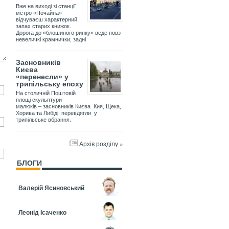
Вже на виході зі станції
метро «Почайна»
відчуваєш характерний
запах старих книжок.
Дорога до «блошиного ринку» веде повз
невеличкі крамнички, задні
Засновників
Києва
«перенесли» у
трипільську епоху
На столичній Поштовій
площі скульптури
малюків – засновників Києва Кия, Щека,
Хорива та Либіді перевдягли у
трипільське вбрання.
Архів розділу »
БЛОГИ
Валерій Ясиновський
Леонід Ісаченко