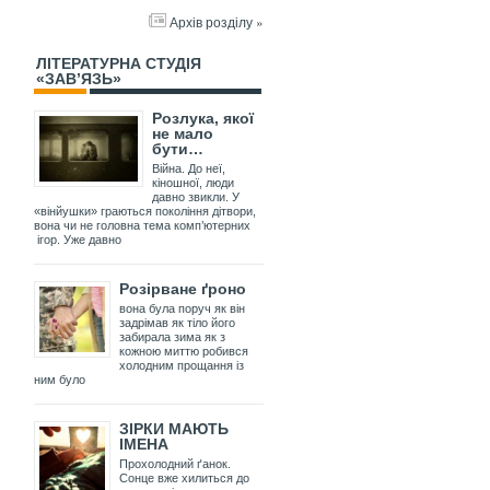
Архів розділу »
ЛІТЕРАТУРНА СТУДІЯ
«ЗАВ’ЯЗЬ»
Розлука, якої
не мало
бути…
Війна. До неї,
кіношної, люди
давно звикли. У
«вінйушки» граються покоління дітвори,
вона чи не головна тема комп’ютерних
ігор. Уже давно
Розірване ґроно
вона була поруч як він
задрімав як тіло його
забирала зима як з
кожною миттю робився
холодним прощання із
ним було
ЗІРКИ МАЮТЬ
ІМЕНА
Прохолодний ґанок.
Сонце вже хилиться до