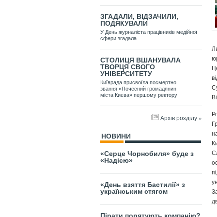
ЗГАДАЛИ, ВІДЗАЧИЛИ,
ПОДЯКУВАЛИ
У День журналіста працівників медійної
сфери згадала
Л
ю
СТОЛИЦЯ ВШАНУВАЛА
ТВОРЦЯ СВОГО
Ц
УНІВЕРСИТЕТУ
в
Київрада присвоїла посмертно
С
звання «Почесний громадянин
міста Києва» першому ректору
В
Р
Архів розділу »
Г
н
НОВИНИ
К
С
«Серце Чорнобиля» буде з
«Надією»
о
п
у
«День взяття Бастилії» з
З
українським стягом
д
Пірати порятують компанію?