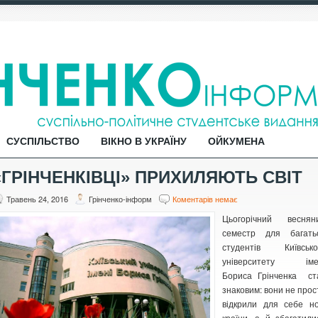
СУСПІЛЬСТВО
ВІКНО В УКРАЇНУ
ОЙКУМЕНА
«ГРІНЧЕНКІВЦІ» ПРИХИЛЯЮТЬ СВІТ
Травень 24, 2016
Грінченко-інформ
Коментарів немає
Цьогорічний веснян
семестр для багать
студентів Київсько
університету іме
Бориса Грінченка ст
знаковим: вони не прос
відкрили для себе но
країни, а й збагатили