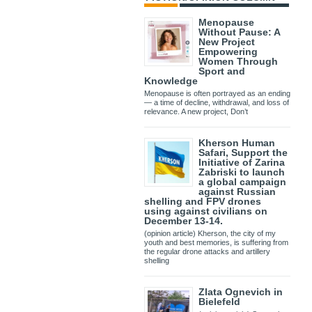
Menopause
Without Pause: A
New Project
Empowering
Women Through
Sport and
Knowledge
Menopause is often portrayed as an ending
— a time of decline, withdrawal, and loss of
relevance. A new project, Don’t
Kherson Human
Safari, Support the
Initiative of Zarina
Zabriski to launch
a global campaign
against Russian
shelling and FPV drones
using against civilians on
December 13-14.
(opinion article) Kherson, the city of my
youth and best memories, is suffering from
the regular drone attacks and artillery
shelling
Zlata Ognevich in
Bielefeld