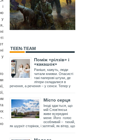
 і
ою
 у
я,
ні
ті
ет
TEEN-TEAM
ні
 у
Поміж «рілзів» і
«какашок»
Раніше, кажуть, люди
го
читали книжки. Опасисті
такі паперові штуки, де
ми
літери складалися в
ї,
речення, а речення – у сенси. Тепер у
ї,
ом
Місто серця
та
Іноді здається, що
мій Слов’янськ
их
живе всередині
».
мене. Його голос
особливий – тихий,
но
як шурхіт сторінок, і затятий, як вітер, що