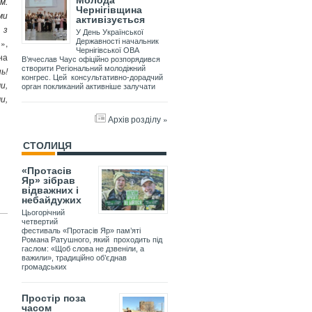
Молода
м.
Чернігівщина
ми
активізується
 з
У День Української
»,
Державності начальник
Чернігівської ОВА
на
В’ячеслав Чаус офіційно розпорядився
створити Регіональний молодіжний
ь!
конгрес. Цей консультативно-дорадчий
и,
орган покликаний активніше залучати
и,
Архів розділу »
СТОЛИЦЯ
«Протасів
Яр» зібрав
відважних і
небайдужих
Цьогорічний
четвертий
фестиваль «Протасів Яр» пам’яті
Романа Ратушного, який проходить під
гаслом: «Щоб слова не дзвеніли, а
важили», традиційно об’єднав
громадських
Простір поза
часом