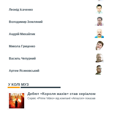
Леонід Ісаченко
Володимир Земляний
Андрій Михайлик
Микола Гриценко
Василь Чепурний
Артем Ясиновський
У КОЛІ МУЗ
Дебют «Короля жахів» став серіалом
Сервіс «Prime Video» від компанії «Amazon» показав