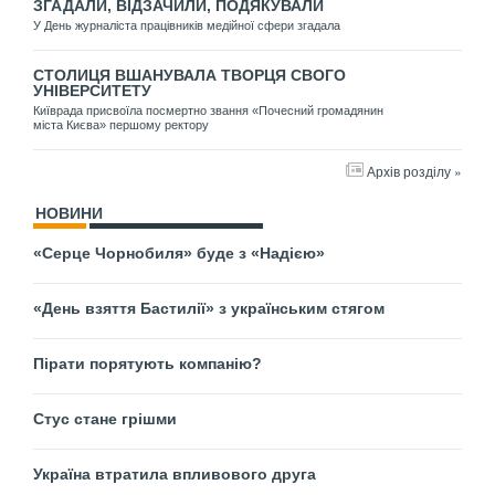
ЗГАДАЛИ, ВІДЗАЧИЛИ, ПОДЯКУВАЛИ
У День журналіста працівників медійної сфери згадала
СТОЛИЦЯ ВШАНУВАЛА ТВОРЦЯ СВОГО
УНІВЕРСИТЕТУ
Київрада присвоїла посмертно звання «Почесний громадянин
міста Києва» першому ректору
Архів розділу »
НОВИНИ
«Серце Чорнобиля» буде з «Надією»
«День взяття Бастилії» з українським стягом
Пірати порятують компанію?
Стус стане грішми
Україна втратила впливового друга