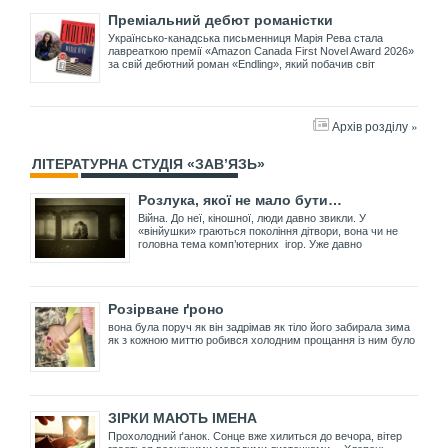
Преміальний дебют романістки
Українсько-канадська письменниця Марія Рева стала
лавреаткою премії «Amazon Canada First Novel Award 2026»
за свій дебютний роман «Endling», який побачив світ
Архів розділу »
ЛІТЕРАТУРНА СТУДІЯ «ЗАВ’ЯЗЬ»
Розлука, якої не мало бути…
Війна. До неї, кіношної, люди давно звикли. У
«вінйушки» граються покоління дітвори, вона чи не
головна тема комп’ютерних ігор. Уже давно
Розірване ґроно
вона була поруч як він задрімав як тіло його забирала зима
як з кожною миттю робився холодним прощання із ним було
ЗІРКИ МАЮТЬ ІМЕНА
Прохолодний ґанок. Сонце вже хилиться до вечора, вітер