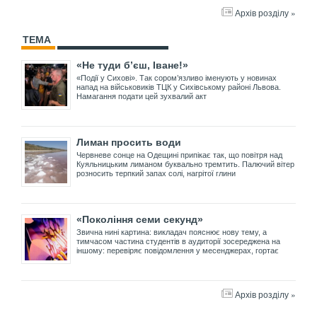
Архів розділу »
ТЕМА
«Не туди б’єш, Іване!»
«Події у Сихові». Так сором’язливо іменують у новинах
напад на військовиків ТЦК у Сихівському районі Львова.
Намагання подати цей зухвалий акт
Лиман просить води
Червневе сонце на Одещині припікає так, що повітря над
Куяльницьким лиманом буквально тремтить. Палючий вітер
розносить терпкий запах солі, нагрітої глини
«Покоління семи секунд»
Звична нині картина: викладач пояснює нову тему, а
тимчасом частина студентів в аудиторії зосереджена на
іншому: перевіряє повідомлення у месенджерах, гортає
Архів розділу »