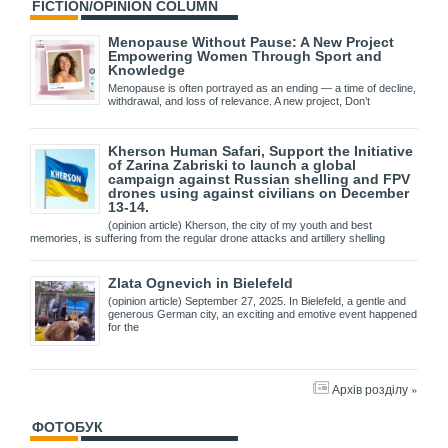
FICTION/OPINION COLUMN
Menopause Without Pause: A New Project
Empowering Women Through Sport and
Knowledge
Menopause is often portrayed as an ending — a time of decline,
withdrawal, and loss of relevance. A new project, Don’t
Kherson Human Safari, Support the Initiative
of Zarina Zabriski to launch a global
campaign against Russian shelling and FPV
drones using against civilians on December
13-14.
(opinion article) Kherson, the city of my youth and best
memories, is suffering from the regular drone attacks and artillery shelling
Zlata Ognevich in Bielefeld
(opinion article) September 27, 2025. In Bielefeld, a gentle and
generous German city, an exciting and emotive event happened
for the
Архів розділу »
ФОТОБУК