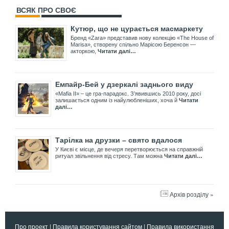
ВСЯК ПРО СВОЄ
Кутюр, що не цурається масмаркету
Бренд «Zara» представив нову колекцію «The House of
Marisa», створену спільно Марісою Беренсон —
акторкою,
Читати далі…
Емпайр-Бей у дзеркалі заднього виду
«Mafia II» – це гра-парадокс. З’явившись 2010 року, досі
залишається одним із найулюбленіших, хоча й
Читати
далі…
Тарілка на друзки – свято вдалося
У Києві є місце, де вечеря перетворюється на справжній
ритуал звільнення від стресу. Там можна
Читати далі…
Архів розділу »
Про проект
|
Правила користування сайтом
|
Правила використання