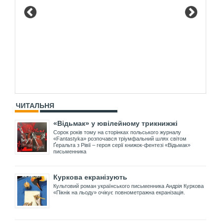
ЧИТАЛЬНЯ
«Відьмак» у ювілейному трикнижжі
Сорок років тому на сторінках польського журналу
«Fantastyka» розпочався тріумфальний шлях світом
Ґеральта з Рівії – героя серії книжок-фентезі «Відьмак»
письменника
Куркова екранізують
Культовий роман українського письменника Андрія Куркова
«Пікнік на льоду» очікує повнометражна екранізація.