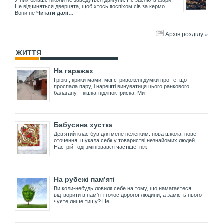
У них більше ніколи не заведуться двигуни. Не засяють фари.
Не відчиняться дверцята, щоб хтось поспіхом сів за кермо.
Вони не
Читати далі…
Архів розділу »
ЖИТТЯ
На гаражах
Грюкіт, крики мами, мої стривожені думки про те, що
проспала пару, і нарешті винуватиця цього ранкового
балагану – кішка-підліток Іриска. Ми
Бабусина хустка
Дев’ятий клас був для мене нелегким: нова школа, нове
оточення, шукала себе у товаристві незнайомих людей.
Настрій тоді змінювався частіше, ніж
На рубежі пам’яті
Ви коли-небудь ловили себе на тому, що намагаєтеся
відтворити в пам’яті голос дорогої людини, а замість нього
чуєте лише тишу? Не