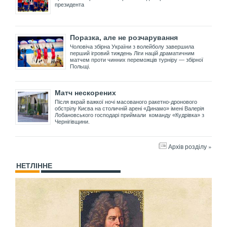
президента
Поразка, але не розчарування
Чоловіча збірна України з волейболу завершила
перший ігровий тиждень Ліги націй драматичним
матчем проти чинних переможців турніру — збірної
Польщі.
Матч нескорених
Після вкрай важкої ночі масованого ракетно-дронового
обстрілу Києва на столичній арені «Динамо» імені Валерія
Лобановського господарі приймали команду «Кудрівка» з
Чернігівщини.
Архів розділу »
НЕТЛІННЕ