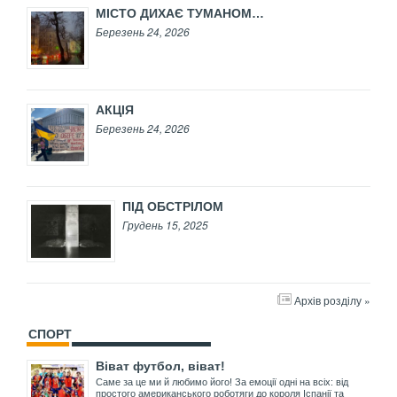
МІСТО ДИХАЄ ТУМАНОМ…
Березень 24, 2026
АКЦІЯ
Березень 24, 2026
ПІД ОБСТРІЛОМ
Грудень 15, 2025
Архів розділу »
СПОРТ
Віват футбол, віват!
Саме за це ми й любимо його! За емоції одні на всіх: від
простого американського роботяги до короля Іспанії та