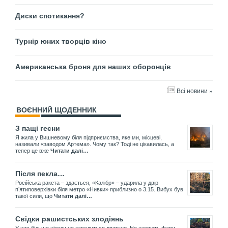
Диски спотикання?
Турнір юних творців кіно
Американська броня для наших оборонців
Всі новини »
ВОЄННИЙ ЩОДЕННИК
З пащі геєни
Я жила у Вишневому біля підприємства, яке ми, місцеві,
називали «заводом Артема». Чому так? Тоді не цікавилась, а
тепер це вже
Читати далі…
Після пекла…
Російська ракета – здається, «Калібр» – ударила у двір
пʼятиповерхівки біля метро «Нивки» приблизно о 3.15. Вибух був
такої сили, що
Читати далі…
Свідки рашистських злодіянь