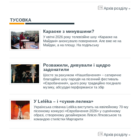
Архів розділу »
ТУСОВКА
Караоке з минувшини?
У квітні 2026 року телевізійне шоу «Караоке на
Майдані» анонсувало повернення. Але вже не на
Майдан, а на площу. На подільську
Розважили, дивували і щедро
задонатили
Шосте за рахунком «Нашебачення» – сатиричне
благодійне шоу-пародія на пісенний фестиваль
«Євробачення», цього року традиційно поєднало
музику, абсурдні перформанси та збір
У Leléka – і «сукня-лелека»
Українська співачка Leléka виступить на ювілейному 70-му
пісенному конкурсі «Євробачення-2026» у сценічному
образі, створеному дизайнеркою Лілією Літковською та
командою стилістки Маргарити
Архів розділу »