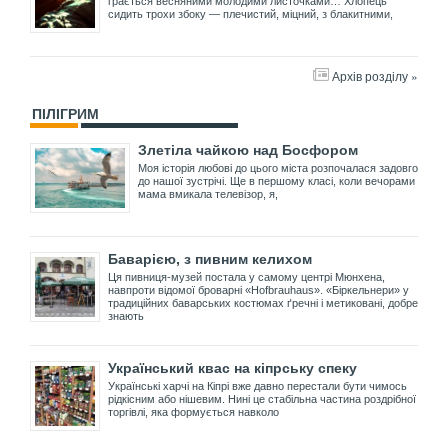
грається весняними молодими листочками… Хлопець
сидить трохи збоку — плечистий, міцний, з блакитними,
Архів розділу »
ПІЛІГРИМ
Злетіла чайкою над Босфором
Моя історія любові до цього міста розпочалася задовго
до нашої зустрічі. Ще в першому класі, коли вечорами
мама вмикала телевізор, я,
Баварією, з пивним келихом
Ця пивниця-музей постала у самому центрі Мюнхена,
навпроти відомої броварні «Hofbrauhaus». «Біркельнери» у
традиційних баварських костюмах ґречні і метиковані, добре
знають
Український квас на кіпрську спеку
Українські харчі на Кіпрі вже давно перестали бути чимось
рідкісним або нішевим. Нині це стабільна частина роздрібної
торгівлі, яка формується навколо