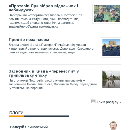
«Протасів Яр» зібрав відважних і
небайдужих
Цьогорічний четвертий фестиваль «Протасів Яр»
пам’яті Романа Ратушного, який проходить під
гаслом: «Щоб слова не дзвеніли, а важили»,
традиційно об’єднав громадських
Простір поза часом
Вже на виході зі станції метро «Почайна» відчуваєш
характерний запах старих книжок. Дорога до «блошиного
ринку» веде повз невеличкі крамнички, задні
Засновників Києва «перенесли» у
трипільську епоху
На столичній Поштовій площі скульптури малюків –
засновників Києва Кия, Щека, Хорива та Либіді перевдягли
у трипільське вбрання.
Архів розділу »
БЛОГИ
Валерій Ясиновський