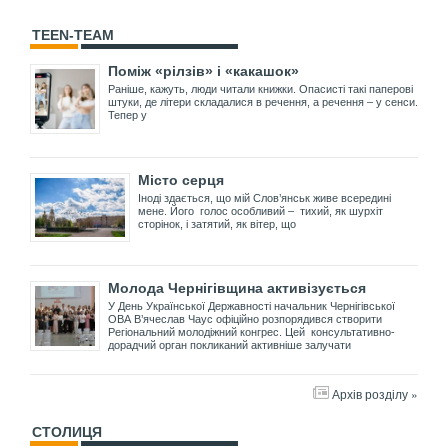
TEEN-TEAM
Поміж «рілзів» і «какашок»
Раніше, кажуть, люди читали книжки. Опасисті такі паперові
штуки, де літери складалися в речення, а речення – у сенси.
Тепер у
Місто серця
Іноді здається, що мій Слов’янськ живе всередині
мене. Його голос особливий – тихий, як шурхіт
сторінок, і затятий, як вітер, що
Молода Чернігівщина активізується
У День Української Державності начальник Чернігівської
ОВА В’ячеслав Чаус офіційно розпорядився створити
Регіональний молодіжний конгрес. Цей консультативно-
дорадчий орган покликаний активніше залучати
Архів розділу »
СТОЛИЦЯ