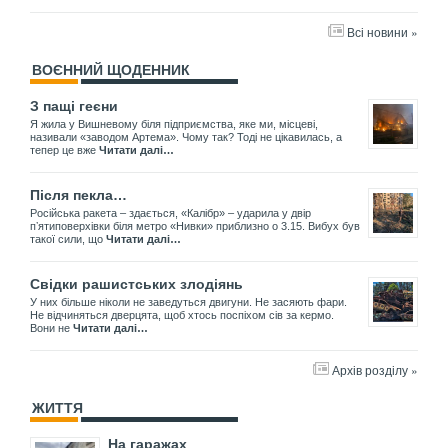
Всі новини »
ВОЄННИЙ ЩОДЕННИК
З пащі геєни
Я жила у Вишневому біля підприємства, яке ми, місцеві,
називали «заводом Артема». Чому так? Тоді не цікавилась, а
тепер це вже
Читати далі…
Після пекла…
Російська ракета – здається, «Калібр» – ударила у двір
пʼятиповерхівки біля метро «Нивки» приблизно о 3.15. Вибух був
такої сили, що
Читати далі…
Свідки рашистських злодіянь
У них більше ніколи не заведуться двигуни. Не засяють фари.
Не відчиняться дверцята, щоб хтось поспіхом сів за кермо.
Вони не
Читати далі…
Архів розділу »
ЖИТТЯ
На гаражах