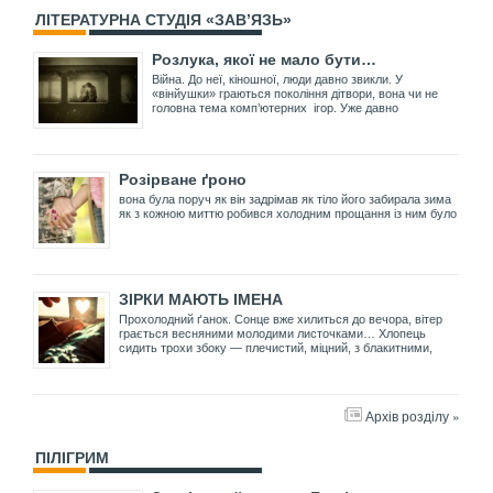
ЛІТЕРАТУРНА СТУДІЯ «ЗАВ’ЯЗЬ»
Розлука, якої не мало бути…
Війна. До неї, кіношної, люди давно звикли. У
«вінйушки» граються покоління дітвори, вона чи не
головна тема комп’ютерних ігор. Уже давно
Розірване ґроно
вона була поруч як він задрімав як тіло його забирала зима
як з кожною миттю робився холодним прощання із ним було
ЗІРКИ МАЮТЬ ІМЕНА
Прохолодний ґанок. Сонце вже хилиться до вечора, вітер
грається весняними молодими листочками… Хлопець
сидить трохи збоку — плечистий, міцний, з блакитними,
Архів розділу »
ПІЛІГРИМ