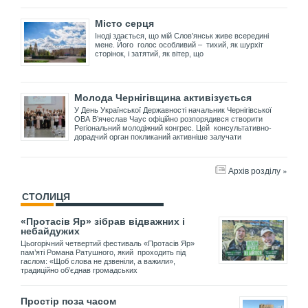
Місто серця
Іноді здається, що мій Слов’янськ живе всередині
мене. Його голос особливий – тихий, як шурхіт
сторінок, і затятий, як вітер, що
Молода Чернігівщина активізується
У День Української Державності начальник Чернігівської
ОВА В’ячеслав Чаус офіційно розпорядився створити
Регіональний молодіжний конгрес. Цей консультативно-
дорадчий орган покликаний активніше залучати
Архів розділу »
СТОЛИЦЯ
«Протасів Яр» зібрав відважних і
небайдужих
Цьогорічний четвертий фестиваль «Протасів Яр»
пам’яті Романа Ратушного, який проходить під
гаслом: «Щоб слова не дзвеніли, а важили»,
традиційно об’єднав громадських
Простір поза часом