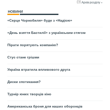
Архів розділу »
НОВИНИ
«Серце Чорнобиля» буде з «Надією»
«День взяття Бастилії» з українським стягом
Пірати порятують компанію?
Стус стане грішми
Україна втратила впливового друга
Диски спотикання?
Турнір юних творців кіно
Американська броня для наших оборонців