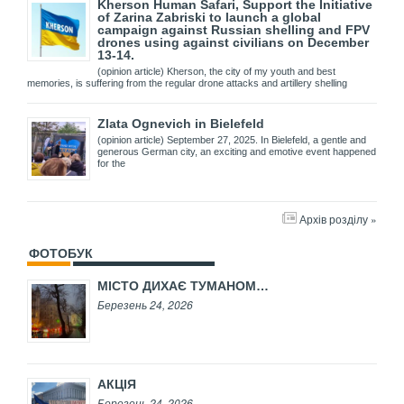
Kherson Human Safari, Support the Initiative
of Zarina Zabriski to launch a global
campaign against Russian shelling and FPV
drones using against civilians on December
13-14.
(opinion article) Kherson, the city of my youth and best
memories, is suffering from the regular drone attacks and artillery shelling
Zlata Ognevich in Bielefeld
(opinion article) September 27, 2025. In Bielefeld, a gentle and
generous German city, an exciting and emotive event happened
for the
Архів розділу »
ФОТОБУК
МІСТО ДИХАЄ ТУМАНОМ…
Березень 24, 2026
АКЦІЯ
Березень 24, 2026