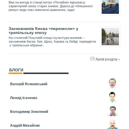
Вже на виході зі станції метро «Почайна» відчуваєш
характерний запах старих книжок. Дорога до «блошиного
ринку» веде повз невеличкі крамнички, задні
Засновників Києва «перенесли» у
трипільську епоху
На столичній Поштовій площі скульптури малюків –
засновників Києва Кия, Щека, Хорива та Либіді перевдягли
у трипільське вбрання.
Архів розділу »
БЛОГИ
Валерій Ясиновський
Леонід Ісаченко
Володимир Земляний
Андрій Михайлик