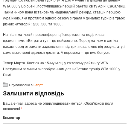
WTA 500 у Брісбені, поступившись першій ракетці світу Аріні Сабалєнці.
Таким чином вона встановила національний рекорд, ставши першою
українкою, яка протягом одного сезону зіграла у фіналах турнірів трьох
різних категорій: 250, 500 та 1000.
На післяматчевій пресконференції спортсменка поділилася
враженнями: «Виграти тут – це неймовірно. Перед матчем я хотіла
насамперед отримати задоволення від гри, незалежно від результату, і
саме цього мені вдалося досягти. А перемога – це вже бонус».
Тепер Марта Костюк на 15-му місці у світовому рейтингу WTA.
Наступним великим випробуванням для неї стане турнір WTA 1000 у
Римі.
Опубліковано в
Спорт
Залишити відповідь
Ваша e-mail адреса не оприлюднюватиметься.
Обов’язкові поля
позначені
*
Коментар