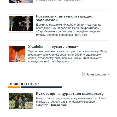
Розважили, дивували і щедро
задонатили
Шосте за рахунком «Нашебачення» – сатиричне
благодійне шоу-пародія на пісенний фестиваль
«Євробачення», цього року традиційно поєднало
музику, абсурдні перформанси та збір
У Leléka – і «сукня-лелека»
Українська співачка Leléka виступить на ювілейному 70-му
пісенному конкурсі «Євробачення-2026» у сценічному
образі, створеному дизайнеркою Лілією Літковською та
командою стилістки Маргарити
Архів розділу »
ВСЯК ПРО СВОЄ
Кутюр, що не цурається масмаркету
Бренд «Zara» представив нову колекцію «The House of
Marisa», створену спільно Марісою Беренсон —
акторкою,
Читати далі…