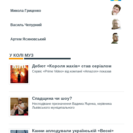
Микола Гриценко
Василь Чепурний
Артем Ясиновський
У КОЛІ МУЗ
Дебют «Короля жахів» став серіалом
Сервіс «Prime Video» від компанії «Amazon» показав
Спадщина чи шоу?
Несподіване призначення Вадима Яценка, керівника
Львівського муніципального
Канни аплодували українській «Весні»