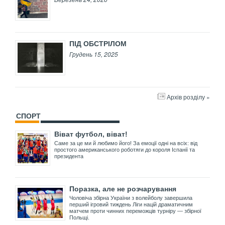
ПІД ОБСТРІЛОМ
Грудень 15, 2025
Архів розділу »
СПОРТ
Віват футбол, віват!
Саме за це ми й любимо його! За емоції одні на всіх: від
простого американського роботяги до короля Іспанії та
президента
Поразка, але не розчарування
Чоловіча збірна України з волейболу завершила
перший ігровий тиждень Ліги націй драматичним
матчем проти чинних переможців турніру — збірної
Польщі.