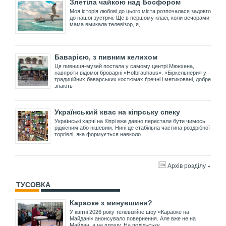
Злетіла чайкою над Босфором
Моя історія любові до цього міста розпочалася задовго
до нашої зустрічі. Ще в першому класі, коли вечорами
мама вмикала телевізор, я,
Баварією, з пивним келихом
Ця пивниця-музей постала у самому центрі Мюнхена,
навпроти відомої броварні «Hofbrauhaus». «Біркельнери» у
традиційних баварських костюмах ґречні і метиковані, добре
знають
Український квас на кіпрську спеку
Українські харчі на Кіпрі вже давно перестали бути чимось
рідкісним або нішевим. Нині це стабільна частина роздрібної
торгівлі, яка формується навколо
Архів розділу »
ТУСОВКА
Караоке з минувшини?
У квітні 2026 року телевізійне шоу «Караоке на
Майдані» анонсувало повернення. Але вже не на
Майдан, а на площу. На подільську