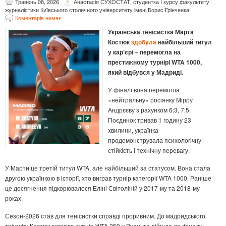
Травень 08, 2026
Анастасія СУХОСТАТ, студентка І курсу факультету
журналістики Київського столичного університету імені Борис Грінченка
Коментарів немає
Українська тенісистка Марта
Костюк
здобула
найбільший титул
у кар’єрі – перемогла на
престижному турнірі WTA 1000,
який відбувся у Мадриді.
У фіналі вона перемогла
«нейтральну» росіянку Мірру
Андрєєву з рахунком 6:3, 7:5.
Поєдинок тривав 1 годину 23
хвилини, українка
продемонструвала психологічну
стійкість і технічну перевагу.
У Марти це третій титул WTA, але найбільший за статусом. Вона стала
другою українкою в історії, хто виграв турнір категорії WTA 1000. Раніше
це досягнення підкорювалося Еліні Світоліній у 2017-му та 2018-му
роках.
Сезон-2026 став для тенісистки справді проривним. До мадридського
тріумфу Костюк виграла турнір WTA 250 у Руані та дійшла до фіналу