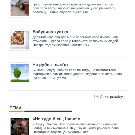
Грюкіт, крики мами, мої стривожені думки про те, що
проспала пару, і нарешті винуватиця цього ранкового
балагану – кішка-підліток Іриска. Ми
Бабусина хустка
Дев’ятий клас був для мене нелегким: нова школа, нове
оточення, шукала себе у товаристві незнайомих людей.
Настрій тоді змінювався частіше, ніж
На рубежі пам’яті
Ви коли-небудь ловили себе на тому, що намагаєтеся
відтворити в пам’яті голос дорогої людини, а замість нього
чуєте лише тишу? Не
Архів розділу »
ТЕМА
«Не туди б’єш, Іване!»
«Події у Сихові». Так сором’язливо іменують у новинах
напад на військовиків ТЦК у Сихівському районі Львова.
Намагання подати цей зухвалий акт