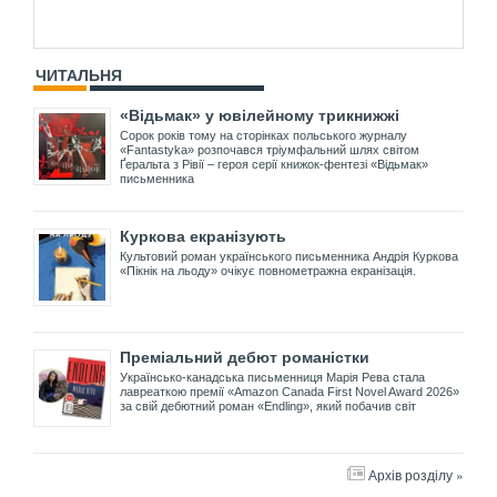
ЧИТАЛЬНЯ
«Відьмак» у ювілейному трикнижжі
Сорок років тому на сторінках польського журналу
«Fantastyka» розпочався тріумфальний шлях світом
Ґеральта з Рівії – героя серії книжок-фентезі «Відьмак»
письменника
Куркова екранізують
Культовий роман українського письменника Андрія Куркова
«Пікнік на льоду» очікує повнометражна екранізація.
Преміальний дебют романістки
Українсько-канадська письменниця Марія Рева стала
лавреаткою премії «Amazon Canada First Novel Award 2026»
за свій дебютний роман «Endling», який побачив світ
Архів розділу »