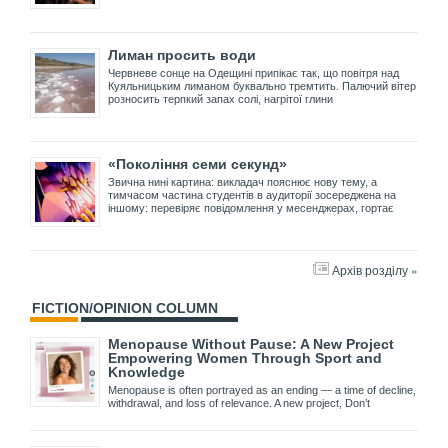
Лиман просить води
Червневе сонце на Одещині припікає так, що повітря над
Куяльницьким лиманом буквально тремтить. Палючий вітер
розносить терпкий запах солі, нагрітої глини
«Покоління семи секунд»
Звична нині картина: викладач пояснює нову тему, а
тимчасом частина студентів в аудиторії зосереджена на
іншому: перевіряє повідомлення у месенджерах, гортає
Архів розділу »
FICTION/OPINION COLUMN
Menopause Without Pause: A New Project
Empowering Women Through Sport and
Knowledge
Menopause is often portrayed as an ending — a time of decline,
withdrawal, and loss of relevance. A new project, Don’t