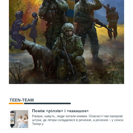
TEEN-TEAM
Поміж «рілзів» і «какашок»
Раніше, кажуть, люди читали книжки. Опасисті такі паперові
штуки, де літери складалися в речення, а речення – у сенси.
Тепер у