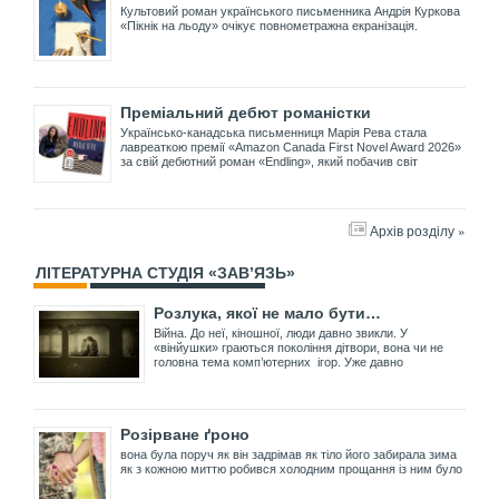
Культовий роман українського письменника Андрія Куркова
«Пікнік на льоду» очікує повнометражна екранізація.
Преміальний дебют романістки
Українсько-канадська письменниця Марія Рева стала
лавреаткою премії «Amazon Canada First Novel Award 2026»
за свій дебютний роман «Endling», який побачив світ
Архів розділу »
ЛІТЕРАТУРНА СТУДІЯ «ЗАВ’ЯЗЬ»
Розлука, якої не мало бути…
Війна. До неї, кіношної, люди давно звикли. У
«вінйушки» граються покоління дітвори, вона чи не
головна тема комп’ютерних ігор. Уже давно
Розірване ґроно
вона була поруч як він задрімав як тіло його забирала зима
як з кожною миттю робився холодним прощання із ним було