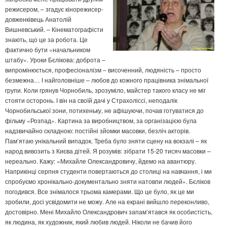
режисером, – згадує кінорежисер-
довженківець Анатолій
Вишневський. – Кінематографісти
знають, що це за робота. Це
фактично бути «начальником
штабу». Уроки Бєлікова: доброта –
випромінюється, професіоналізм – височенний, людяність – просто
безмежна… І найголовніше – любов до кожного працівника знімальної
групи. Коли грянув Чорнобиль, зрозуміло, майстер такого класу не міг
стояти осторонь. І він на своїй дачі у Страхоліссі, неподалік
Чорнобильської зони, потихеньку, не афішуючи, почав готуватися до
фільму «Розпад». Картина за виробництвом, за організацією була
надзвичайно складною: постійні зйомки масовки, безліч акторів.
Пам’ятаю унікальний випадок. Треба було зняти сцену на вокзалі – як
народ вивозить з Києва дітей. Я розумів: зібрати 15-20 тисяч масовки –
нереально. Кажу: «Михайле Олександровичу, йдемо на авантюру.
Наприкінці серпня студенти повертаються до столиці на навчання, і ми
спробуємо хронікально-документально зняти натовпи людей». Бєліков
погодився. Все знімалося трьома камерами. Що це було, як це ми
зробили, досі усвідомити не можу. Але на екрані вийшло переконливо,
достовірно. Мені Михайло Олександрович запам’ятався як особистість,
як людина, як художник, який любив людей. Ніколи не бачив його