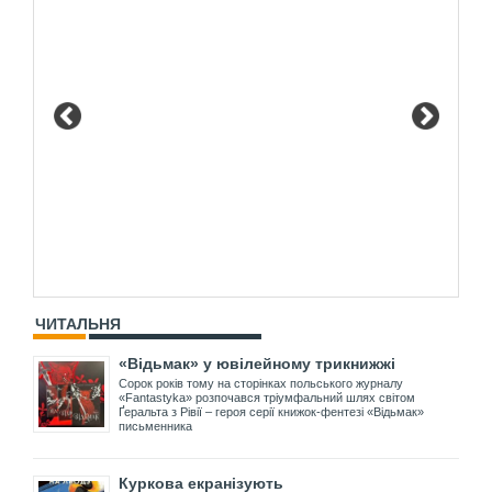
ЧИТАЛЬНЯ
«Відьмак» у ювілейному трикнижжі
Сорок років тому на сторінках польського журналу
«Fantastyka» розпочався тріумфальний шлях світом
Ґеральта з Рівії – героя серії книжок-фентезі «Відьмак»
письменника
Куркова екранізують