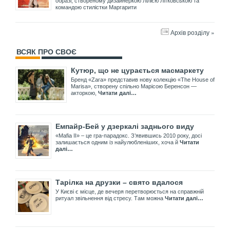
образі, створеному дизайнеркою Лілією Літковською та
командою стилістки Маргарити
Архів розділу »
ВСЯК ПРО СВОЄ
Кутюр, що не цурається масмаркету
Бренд «Zara» представив нову колекцію «The House of
Marisa», створену спільно Марісою Беренсон —
акторкою,
Читати далі…
Емпайр-Бей у дзеркалі заднього виду
«Mafia II» – це гра-парадокс. З’явившись 2010 року, досі
залишається одним із найулюбленіших, хоча й
Читати
далі…
Тарілка на друзки – свято вдалося
У Києві є місце, де вечеря перетворюється на справжній
ритуал звільнення від стресу. Там можна
Читати далі…