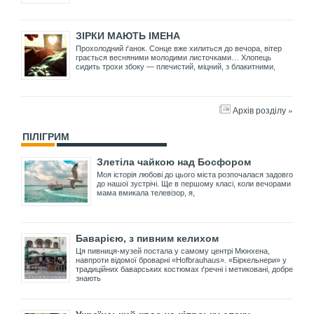
ЗІРКИ МАЮТЬ ІМЕНА
Прохолодний ґанок. Сонце вже хилиться до вечора, вітер
грається весняними молодими листочками… Хлопець
сидить трохи збоку — плечистий, міцний, з блакитними,
Архів розділу »
ПІЛІГРИМ
Злетіла чайкою над Босфором
Моя історія любові до цього міста розпочалася задовго
до нашої зустрічі. Ще в першому класі, коли вечорами
мама вмикала телевізор, я,
Баварією, з пивним келихом
Ця пивниця-музей постала у самому центрі Мюнхена,
навпроти відомої броварні «Hofbrauhaus». «Біркельнери» у
традиційних баварських костюмах ґречні і метиковані, добре
знають