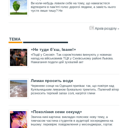
Ви коли-небудь ловили себе на тому, що намагаєтеся
відтворити в пам’яті голос дорогої людини, а замість нього
чуєте лише тишу? Не
Архів розділу »
ТЕМА
«Не туди б’єш, Іване!»
«Події у Сихові». Так сором’язливо іменують у новинах
напад на військовиків ТЦК у Сихівському районі Львова.
Намагання подати цей зухвалий акт
Лиман просить води
Червневе сонце на Одещині припікає так, що повітря над
Куяльницьким лиманом буквально тремтить. Палючий вітер
розносить терпкий запах солі, нагрітої глини
«Покоління семи секунд»
Звична нині картина: викладач пояснює нову тему, а
тимчасом частина студентів в аудиторії зосереджена на
іншому: перевіряє повідомлення у месенджерах, гортає