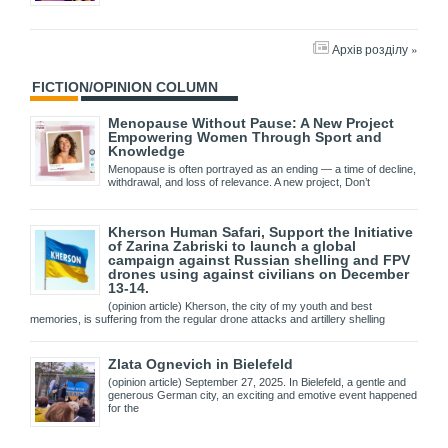
Архів розділу »
FICTION/OPINION COLUMN
Menopause Without Pause: A New Project
Empowering Women Through Sport and
Knowledge
Menopause is often portrayed as an ending — a time of decline,
withdrawal, and loss of relevance. A new project, Don’t
Kherson Human Safari, Support the Initiative
of Zarina Zabriski to launch a global
campaign against Russian shelling and FPV
drones using against civilians on December
13-14.
(opinion article) Kherson, the city of my youth and best
memories, is suffering from the regular drone attacks and artillery shelling
Zlata Ognevich in Bielefeld
(opinion article) September 27, 2025. In Bielefeld, a gentle and
generous German city, an exciting and emotive event happened
for the