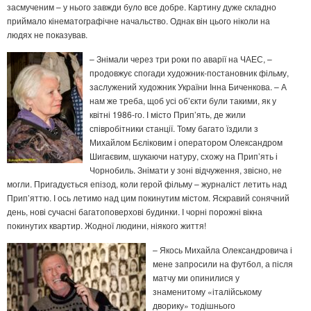
засмученим – у нього завжди було все добре. Картину дуже складно
приймало кінематографічне начальство. Однак він цього ніколи на
людях не показував.
– Знімали через три роки по аварії на ЧАЕС, –
продовжує спогади художник-постановник фільму,
заслужений художник України Інна Биченкова. – А
нам же треба, щоб усі об’єкти були такими, як у
квітні 1986-го. І місто Прип’ять, де жили
співробітники станції. Тому багато їздили з
Михайлом Бєліковим і оператором Олександром
Шигаєвим, шукаючи натуру, схожу на Прип’ять і
Чорнобиль. Знімати у зоні відчуження, звісно, не
могли. Пригадується епізод, коли герой фільму – журналіст летить над
Прип’яттю. І ось летимо над цим покинутим містом. Яскравий сонячний
день, нові сучасні багатоповерхові будинки. І чорні порожні вікна
покинутих квартир. Жодної людини, ніякого життя!
– Якось Михайла Олександровича і
мене запросили на футбол, а після
матчу ми опинилися у
знаменитому «італійському
дворику» тодішнього