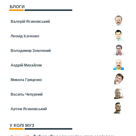
БЛОГИ
Валерій Ясиновський
Леонід Ісаченко
Володимир Земляний
Андрій Михайлик
Микола Гриценко
Василь Чепурний
Артем Ясиновський
У КОЛІ МУЗ