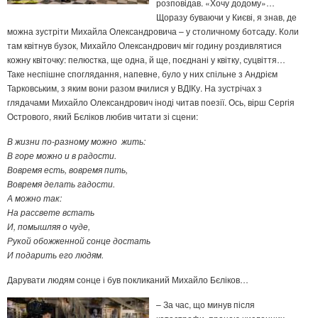
розповідав. «Хочу додому»…
Щоразу буваючи у Києві, я знав, де
можна зустріти Михайла Олександровича – у столичному ботсаду. Коли
там квітнув бузок, Михайло Олександрович міг годину роздивлятися
кожну квіточку: пелюстка, ще одна, й ще, поєднані у квітку, суцвіття…
Таке неспішне споглядання, напевне, було у них спільне з Андрієм
Тарковським, з яким вони разом вчилися у ВДІКу. На зустрічах з
глядачами Михайло Олександрович іноді читав поезії. Ось, вірш Сергія
Острового, який Бєліков любив читати зі сцени:
В жизни по-разному можно жить:
В горе можно и в радости.
Вовремя есть, вовремя пить,
Вовремя делать гадости.
А можно так:
На рассвете встать
И, помышляя о чуде,
Рукой обожженной сонце достать
И подарить его людям.
Дарувати людям сонце і був покликаний Михайло Бєліков…
– За час, що минув після