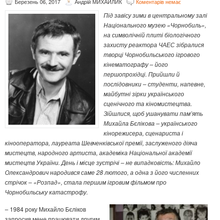
Березень 06, 2017
Андрій МИХАЙЛИК
Коментарів немає
Під завісу зими в центральному залі
Національного музею «Чорнобиль»,
на символічній плиті біологічного
захисту реактора ЧАЕС зібралися
творці Чорнобильського ігрового
кінематографу – його
першопрохідці. Прийшли й
послідовники – студенти, напевне,
майбутні зірки українського
сценічного та кіномистецтва.
Зійшлися, щоб ушанувати пам’ять
Михайла Бєлікова – українського
кінорежисера, сценариста і
кінооператора, лауреата Шевченківської премії, заслуженого діяча
мистецтв, народного артиста, академіка Національної академії
мистецтв України. День і місце зустрічі – не випадковість: Михайло
Олександрович народився саме 28 лютого, а одна з його численних
стрічок – «Розпад», стала першим ігровим фільмом про
Чорнобильську катастрофу.
– 1984 року Михайло Бєліков
запросив мене працювати другим