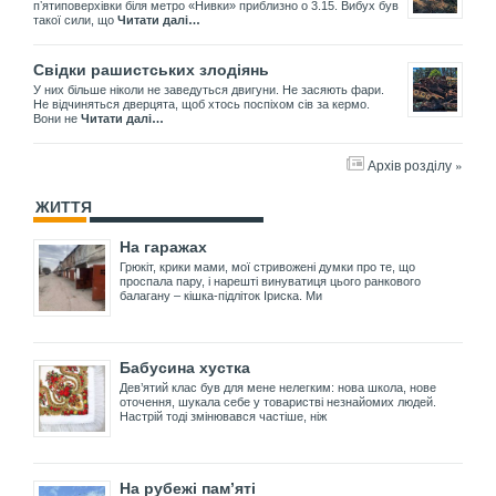
пʼятиповерхівки біля метро «Нивки» приблизно о 3.15. Вибух був
такої сили, що
Читати далі…
Свідки рашистських злодіянь
У них більше ніколи не заведуться двигуни. Не засяють фари.
Не відчиняться дверцята, щоб хтось поспіхом сів за кермо.
Вони не
Читати далі…
Архів розділу »
ЖИТТЯ
На гаражах
Грюкіт, крики мами, мої стривожені думки про те, що
проспала пару, і нарешті винуватиця цього ранкового
балагану – кішка-підліток Іриска. Ми
Бабусина хустка
Дев’ятий клас був для мене нелегким: нова школа, нове
оточення, шукала себе у товаристві незнайомих людей.
Настрій тоді змінювався частіше, ніж
На рубежі пам’яті