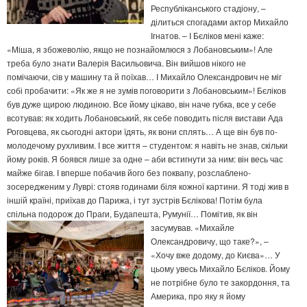
Республіканського стадіону, –
ділиться спогадами актор Михайло
Ігнатов. – І Бєліков мені каже:
«Міша, я збожеволію, якщо не познайомлюся з Лобановським»! Але
треба було знати Валерія Васильовича. Він вийшов нікого не
помічаючи, сів у машину та й поїхав… І Михайло Олександрович не міг
собі пробачити: «Як же я не зумів поговорити з Лобановським»! Бєліков
був дуже щирою людиною. Все йому цікаво, він наче губка, все у себе
всотував: як ходить Лобановський, як себе поводить після вистави Ада
Роговцева, як сьогодні актори їдять, як вони сплять… А ще він був по-
молодечому рухливим. І все життя – студентом: я навіть не знав, скільки
йому років. Я боявся лише за одне – аби встигнути за ним: він весь час
майже бігав. І вперше побачив його без поквапу, розслаблено-
зосередженим у Луврі: стояв годинами біля кожної картини. Я тоді жив в
іншій країні, приїхав до Парижа, і тут зустрів Бєлікова! Потім була
спільна подорож до Праги, Будапешта, Румунії…
Помітив, як він
засумував. «Михайле
Олександровичу, що таке?», –
«Хочу вже додому, до Києва»… У
цьому увесь Михайло Бєліков. Йому
не потрібне було те закордоння, та
Америка, про яку я йому