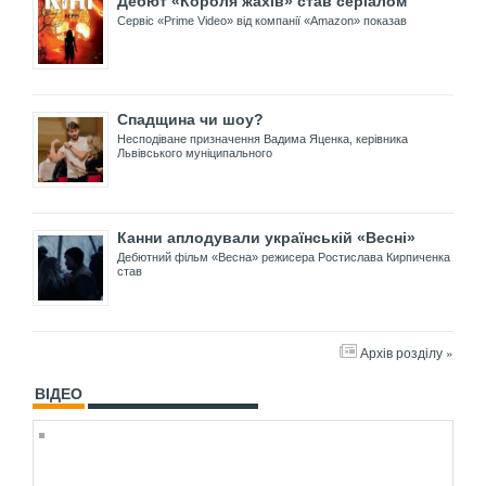
Дебют «Короля жахів» став серіалом
Сервіс «Prime Video» від компанії «Amazon» показав
Спадщина чи шоу?
Несподіване призначення Вадима Яценка, керівника
Львівського муніципального
Канни аплодували українській «Весні»
Дебютний фільм «Весна» режисера Ростислава Кирпиченка
став
Архів розділу »
ВІДЕО