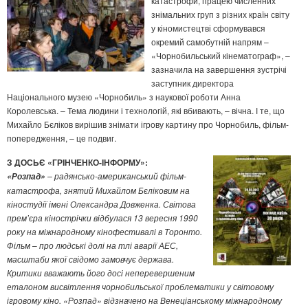
катастрофи, працею численних
знімальних груп з різних країн світу
у кіномистецтві сформувався
окремий самобутній напрям –
«Чорнобильський кінематограф», –
зазначила на завершення зустрічі
заступник директора
Національного музею «Чорнобиль» з наукової роботи Анна
Королевська. – Тема людини і технологій, які вбивають, – вічна. І те, що
Михайло Бєліков вирішив знімати ігрову картину про Чорнобиль, фільм-
попередження, – це подвиг.
З ДОСЬЄ
«ГРІНЧЕНКО-ІНФОРМУ»:
–
радянсько-американський фільм-
«Розпад»
катастрофа, знятий Михайлом Бєліковим на
кіностудії імені Олександра Довженка. Світова
прем’єра кінострічки відбулася 13 вересня 1990
року на міжнародному кінофестивалі в Торонто.
Фільм
–
про людські долі на тлі аварії АЕС,
масштаби якої свідомо замовчує держава.
Критики вважають його досі неперевершеним
еталоном висвітлення чорнобильської проблематики у світовому
ігровому кіно. «Розпад» відзначено на Венеціанському міжнародному