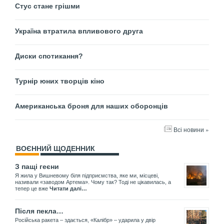
Стус стане грішми
Україна втратила впливового друга
Диски спотикання?
Турнір юних творців кіно
Американська броня для наших оборонців
Всі новини »
ВОЄННИЙ ЩОДЕННИК
З пащі геєни
Я жила у Вишневому біля підприємства, яке ми, місцеві,
називали «заводом Артема». Чому так? Тоді не цікавилась, а
тепер це вже
Читати далі…
Після пекла…
Російська ракета – здається, «Калібр» – ударила у двір