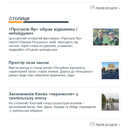
Архів розділу »
СТОЛИЦЯ
«Протасів Яр» зібрав відважних і
небайдужих
Цьогорічний четвертий фестиваль «Протасів Яр»
пам’яті Романа Ратушного, який проходить під
гаслом: «Щоб слова не дзвеніли, а важили»,
традиційно об’єднав громадських
Простір поза часом
Вже на виході зі станції метро «Почайна» відчуваєш
характерний запах старих книжок. Дорога до «блошиного
ринку» веде повз невеличкі крамнички, задні
Засновників Києва «перенесли» у
трипільську епоху
На столичній Поштовій площі скульптури малюків –
засновників Києва Кия, Щека, Хорива та Либіді перевдягли
у трипільське вбрання.
Архів розділу »