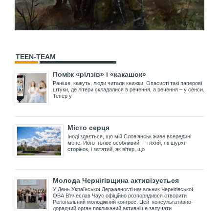
TEEN-TEAM
Поміж «рілзів» і «какашок»
Раніше, кажуть, люди читали книжки. Опасисті такі паперові
штуки, де літери складалися в речення, а речення – у сенси.
Тепер у
Місто серця
Іноді здається, що мій Слов’янськ живе всередині
мене. Його голос особливий – тихий, як шурхіт
сторінок, і затятий, як вітер, що
Молода Чернігівщина активізується
У День Української Державності начальник Чернігівської
ОВА В’ячеслав Чаус офіційно розпорядився створити
Регіональний молодіжний конгрес. Цей консультативно-
дорадчий орган покликаний активніше залучати