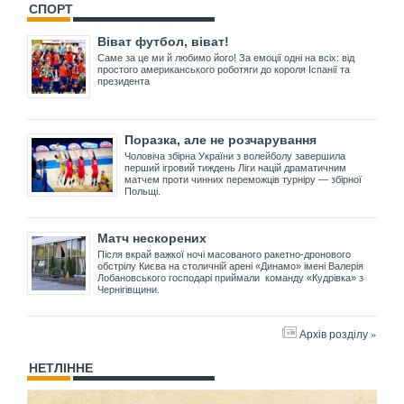
СПОРТ
Віват футбол, віват!
Саме за це ми й любимо його! За емоції одні на всіх: від
простого американського роботяги до короля Іспанії та
президента
Поразка, але не розчарування
Чоловіча збірна України з волейболу завершила
перший ігровий тиждень Ліги націй драматичним
матчем проти чинних переможців турніру — збірної
Польщі.
Матч нескорених
Після вкрай важкої ночі масованого ракетно-дронового
обстрілу Києва на столичній арені «Динамо» імені Валерія
Лобановського господарі приймали команду «Кудрівка» з
Чернігівщини.
Архів розділу »
НЕТЛІННЕ