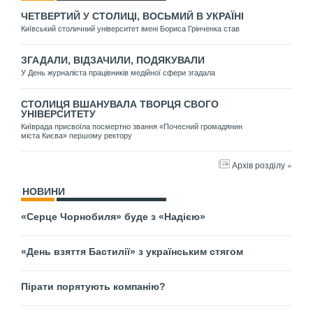
ЧЕТВЕРТИЙ У СТОЛИЦІ, ВОСЬМИЙ В УКРАЇНІ
Київський столичний університет імені Бориса Грінченка став
ЗГАДАЛИ, ВІДЗАЧИЛИ, ПОДЯКУВАЛИ
У День журналіста працівників медійної сфери згадала
СТОЛИЦЯ ВШАНУВАЛА ТВОРЦЯ СВОГО
УНІВЕРСИТЕТУ
Київрада присвоїла посмертно звання «Почесний громадянин
міста Києва» першому ректору
Архів розділу »
НОВИНИ
«Серце Чорнобиля» буде з «Надією»
«День взяття Бастилії» з українським стягом
Пірати порятують компанію?