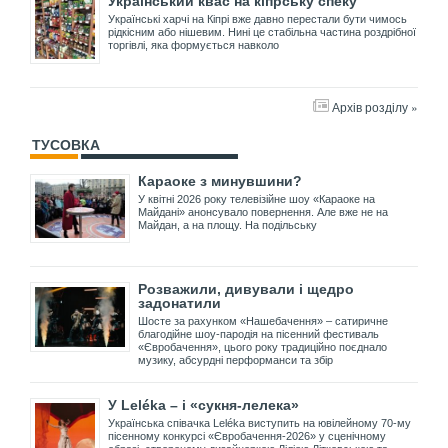
Український квас на кіпрську спеку
Українські харчі на Кіпрі вже давно перестали бути чимось
рідкісним або нішевим. Нині це стабільна частина роздрібної
торгівлі, яка формується навколо
Архів розділу »
ТУСОВКА
Караоке з минувшини?
У квітні 2026 року телевізійне шоу «Караоке на
Майдані» анонсувало повернення. Але вже не на
Майдан, а на площу. На подільську
Розважили, дивували і щедро
задонатили
Шосте за рахунком «Нашебачення» – сатиричне
благодійне шоу-пародія на пісенний фестиваль
«Євробачення», цього року традиційно поєднало
музику, абсурдні перформанси та збір
У Leléka – і «сукня-лелека»
Українська співачка Leléka виступить на ювілейному 70-му
пісенному конкурсі «Євробачення-2026» у сценічному