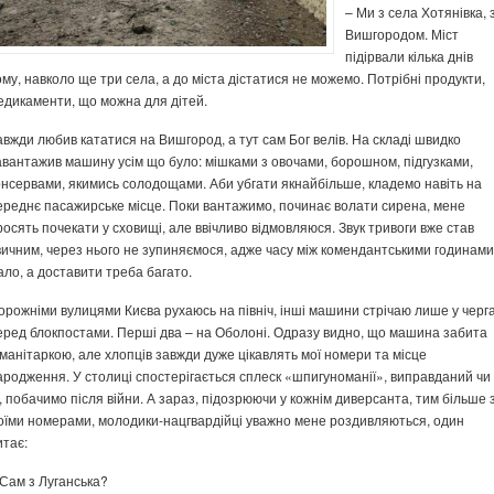
– Ми з села Хотянівка, 
Вишгородом. Міст
підірвали кілька днів
ому, навколо ще три села, а до міста дістатися не можемо. Потрібні продукти,
едикаменти, що можна для дітей.
авжди любив кататися на Вишгород, а тут сам Бог велів. На складі швидко
авантажив машину усім що було: мішками з овочами, борошном, підгузками,
онсервами, якимись солодощами. Аби убгати якнайбільше, кладемо навіть на
ереднє пасажирське місце. Поки вантажимо, починає волати сирена, мене
росять почекати у сховищі, але ввічливо відмовляюся. Звук тривоги вже став
вичним, через нього не зупиняємося, адже часу між комендантськими годинами
ало, а доставити треба багато.
орожніми вулицями Києва рухаюсь на північ, інші машини стрічаю лише у черг
еред блокпостами. Перші два – на Оболоні. Одразу видно, що машина забита
уманітаркою, але хлопців завжди дуже цікавлять мої номери та місце
ародження. У столиці спостерігається сплеск «шпигуноманії», виправданий чи
і, побачимо після війни. А зараз, підозрюючи у кожнім диверсанта, тим більше 
оїми номерами, молодики-нацгвардійці уважно мене роздивляються, один
итає:
 Сам з Луганська?