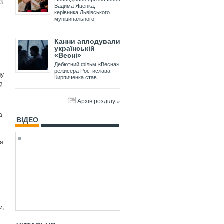
 З
Вадима Яценка,
керівника Львівського
муніципального
Канни аплодували
українській
«Весні»
Дебютний фільм «Весна»
режисера Ростислава
чу
Кирпиченка став
ий
Архів розділу »
а
ВІДЕО
ся
и,