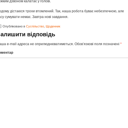
яжким дзвоном калатає у голові.
одому дістаюся трохи втомлений. Так, наша робота буває небезпечною, але
асу сумувати немає. Завтра нові завдання.
Опубліковано в
Суспільство
,
Щоденник
Залишити відповідь
аша e-mail адреса не оприлюднюватиметься.
Обов’язкові поля позначені
*
оментар