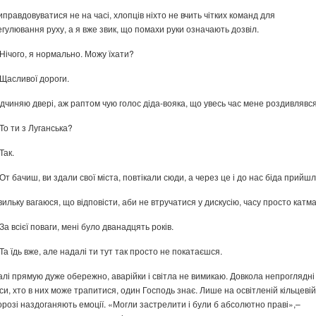
иправдовуватися не на часі, хлопців ніхто не вчить чітких команд для
егулювання руху, а я вже звик, що помахи руки означають дозвіл.
 Нічого, я нормально. Можу їхати?
 Щасливої дороги.
ідчиняю двері, аж раптом чую голос діда-вояка, що увесь час мене роздивлявся
 То ти з Луганська?
Так.
 От бачиш, ви здали свої міста, повтікали сюди, а через це і до нас біда прийшл
вильку вагаюся, що відповісти, аби не втручатися у дискусію, часу просто катма
 За всієї поваги, мені було дванадцять років.
 Та їдь вже, але надалі ти тут так просто не покатаєшся.
алі прямую дуже обережно, аварійки і світла не вимикаю. Довкола непроглядні
іси, хто в них може трапитися, один Господь знає. Лише на освітленій кільцевій
орозі наздоганяють емоції. «Могли застрелити і були б абсолютно праві»,–