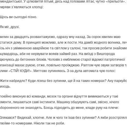
омендантської. У цілковитій пітьмі, десь над головами літає, чутно «прильоти».
емряви з’являються хлопці:
 Щось ви сьогодні пізно.
Як міг, друзі.
вилин за двадцять розвантажуємо, одразу мчу назад. За сорок хвилин маю
істатися дому. В принципі можливо, але ж пости. На дамбі жодного вогника, ле
різь ніч з увімкненою аварійкою та світлом у салоні, так просив робити знайом
ацгвардієць, аби не нервувати вояків зайвий раз. На виїзді з Вишгорода
ідкочуюсь до бетонних блоків. Чоловік з емблемою старої відомої патріотичної
рганізації махає рукою, отже, повільно проїжджаю. Раптом чую звуки затворів т
клики «СТІЙ! КУДИ!». Миттєво зупиняюсь. З-за дула автомата чую голос:
 Жити набридло? Куди лізеш без зупинки, ще й на таких номерах? Ану паркуй
виходь.
покійно виконую всі команди, мозок та органи відчуття вимикаються у такі
оменти, лишаються самі інстинкти. Машину обшукують самі, звісно, нічого
абороненого не знаходять. Боєць підходить до мене, кладе руку на плече:
 Злякався? Видихай, хлопче. Але ж чого ти їхав без зупинки? А якби розстрілял
 твоїми-то номерами. Ніколи так не роби.