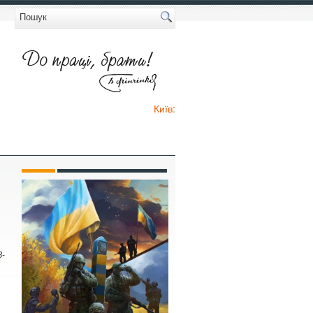
Київ:
З-