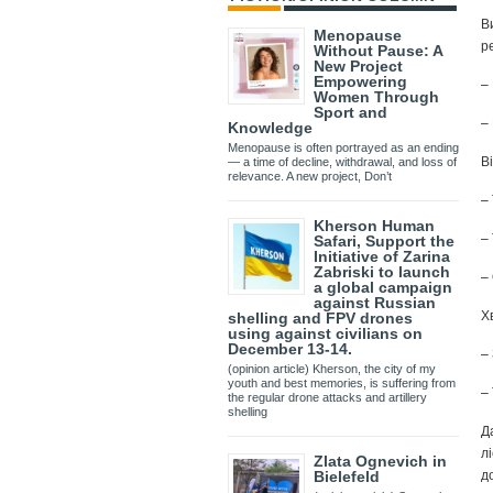
В
Menopause
р
Without Pause: A
New Project
Empowering
–
Women Through
Sport and
–
Knowledge
Menopause is often portrayed as an ending
В
— a time of decline, withdrawal, and loss of
relevance. A new project, Don’t
–
Kherson Human
– 
Safari, Support the
Initiative of Zarina
Zabriski to launch
–
a global campaign
against Russian
Х
shelling and FPV drones
using against civilians on
December 13-14.
–
(opinion article) Kherson, the city of my
youth and best memories, is suffering from
–
the regular drone attacks and artillery
shelling
Д
л
Zlata Ognevich in
д
Bielefeld