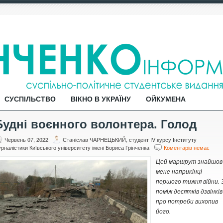
СУСПІЛЬСТВО
ВІКНО В УКРАЇНУ
ОЙКУМЕНА
Будні воєнного волонтера. Голод
Червень 07, 2022
Станіслав ЧАРНЕЦЬКИЙ, студент IV курсу Інституту
рналістики Київського університету імені Бориса Грінченка
Коментарів немає
Цей маршрут знайшов
мене наприкінці
першого тижня війни.
поміж
десятків дзвінків
про потреби
вихопив
його.