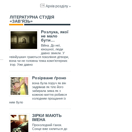
Архів розділу »
ЛІТЕРАТУРНА СТУДІЯ
«ЗАВ’ЯЗЬ»
Розлука, якої
не мало
бути…
Війна. До неї,
кіношної, люди
давно звикли. У
«вінйушки» граються покоління дітвори,
вона чи не головна тема комп’ютерних
ігор. Уже давно
Розірване ґроно
вона була поруч як він
задрімав як тіло його
забирала зима як з
кожною миттю робився
холодним прощання із
ним було
ЗІРКИ МАЮТЬ
ІМЕНА
Прохолодний ґанок.
Сонце вже хилиться до