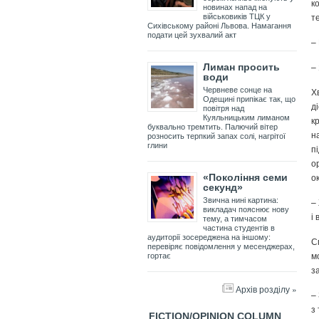
к
новинах напад на
т
військовиків ТЦК у
Сихівському районі Львова. Намагання
подати цей зухвалий акт
–
– 
Лиман просить
води
Х
Червневе сонце на
Одещині припікає так, що
д
повітря над
Куяльницьким лиманом
к
буквально тремтить. Палючий вітер
н
розносить терпкий запах солі, нагрітої
глини
п
о
о
«Покоління семи
секунд»
–
Звична нині картина:
викладач пояснює нову
і 
тему, а тимчасом
частина студентів в
аудиторії зосереджена на іншому:
С
перевіряє повідомлення у месенджерах,
м
гортає
з
Архів розділу »
–
з
FICTION/OPINION COLUMN