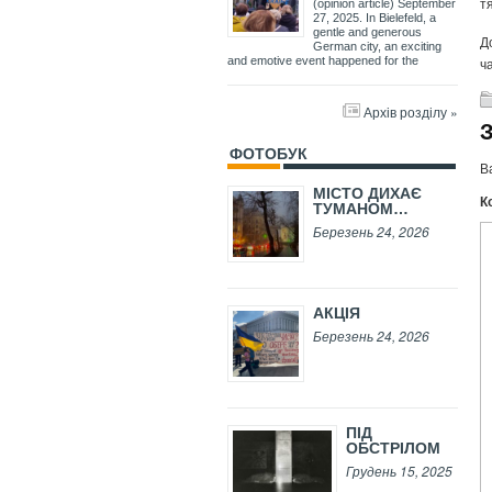
т
(opinion article) September
27, 2025. In Bielefeld, a
gentle and generous
Д
German city, an exciting
ч
and emotive event happened for the
Архів розділу »
ФОТОБУК
В
МІСТО ДИХАЄ
К
ТУМАНОМ…
Березень 24, 2026
АКЦІЯ
Березень 24, 2026
ПІД
ОБСТРІЛОМ
Грудень 15, 2025