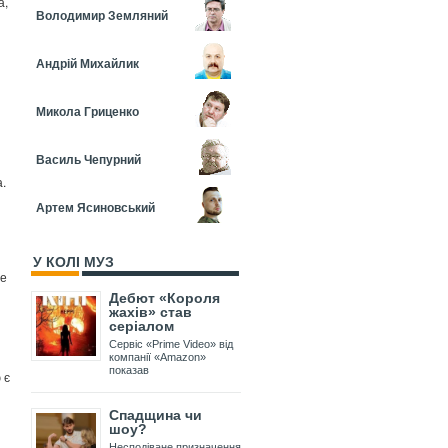
а,
Володимир Земляний
Андрій Михайлик
Микола Гриценко
Василь Чепурний
а.
Артем Ясиновський
У КОЛІ МУЗ
не
Дебют «Короля
жахів» став
серіалом
Сервіс «Prime Video» від
компанії «Amazon»
показав
 є
Спадщина чи
шоу?
Несподіване призначення