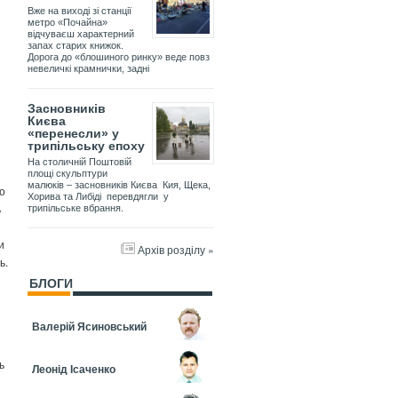
Вже на виході зі станції
метро «Почайна»
відчуваєш характерний
запах старих книжок.
Дорога до «блошиного ринку» веде повз
невеличкі крамнички, задні
Засновників
Києва
«перенесли» у
трипільську епоху
На столичній Поштовій
площі скульптури
малюків – засновників Києва Кия, Щека,
то
Хорива та Либіді перевдягли у
ь
трипільське вбрання.
и
Архів розділу »
ь.
БЛОГИ
Валерій Ясиновський
ь
Леонід Ісаченко