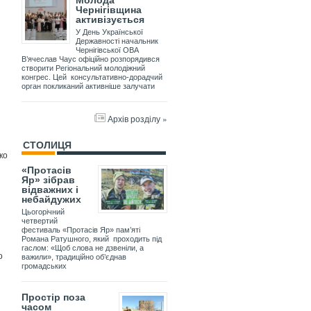
Молода
Чернігівщина
активізується
У День Української
Державності начальник
Чернігівської ОВА
В’ячеслав Чаус офіційно розпорядився
створити Регіональний молодіжний
конгрес. Цей консультативно-дорадчий
орган покликаний активніше залучати
Архів розділу »
СТОЛИЦЯ
ко
«Протасів
Яр» зібрав
відважних і
небайдужих
Цьогорічний
четвертий
фестиваль «Протасів Яр» пам’яті
Романа Ратушного, який проходить під
гаслом: «Щоб слова не дзвеніли, а
о
важили», традиційно об’єднав
громадських
Простір поза
часом