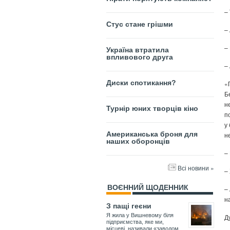
– 
Стус стане грішми
–
–
Україна втратила
впливового друга
–
Диски спотикання?
«
Б
н
Турнір юних творців кіно
п
у
Американська броня для
н
наших оборонців
–
Всі новини »
–
ВОЄННИЙ ЩОДЕННИК
–
н
З пащі геєни
Я жила у Вишневому біля
Д
підприємства, яке ми,
місцеві, називали «заводом