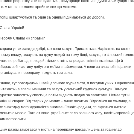
покійно рефлексувати не вдається, тому краще навіть не думати. Ситуація так
к є. А ми лише маємо зробити все що можемо.
лопці швартуються та один за одним підіймаються до дороги.
 Слава Україні!
 Героям Слава! Як справи?
 справи у них завжди добрі, так вони кажуть. Тримаються. Нарікають на свою
ільську владу, вказують на групу людей на тому боці, кажуть, то сільський голов
ічого не робить для людей, тільки стоїть та роздає «цінні» вказівки. Ще й
абирає собі частину добутого моїми знайомцями. А вони за власної ініціативи
організували переправу і годують три села.
ізніше, супроводжуючи швейцарського журналіста, я побував у них. Перевезе
антажать на власні машини та везуть у сільський будинок культури. Там усе
куратно заносять у списки, а потім видають людям за запитами. Немає тут ні
аніки ні сварок. Від старих до малих – лише позитив. Відволікся на хвилину, а
же знаходжу мого журналіста в компанії якоїсь родини, спілкуються чистою
імецькою мовою. Таке от воно, українське село воєнного часу, навіть європейцю
 ким поговорити.
ншим разом замотався у місті, на переправу доїхав лишень за годину до