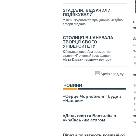
ЗГАДАЛИ, ВІДЗАЧИЛИ,
ПОДЯКУВАЛИ
У День журналіста працівників медійної
т
сфери згадала
м
СТОЛИЦЯ ВШАНУВАЛА
З
ТВОРЦЯ СВОГО
з
УНІВЕРСИТЕТУ
к
Київрада присвоїла посмертно
п
звання «Почесний громадянин
міста Києва» першому ректору
п
з
Архів розділу »
м
П
НОВИНИ
п
«Серце Чорнобиля» буде з
г
«Надією»
н
н
м
«День взяття Бастилії» з
українським стягом
п
–
Пірати порятують компанію?