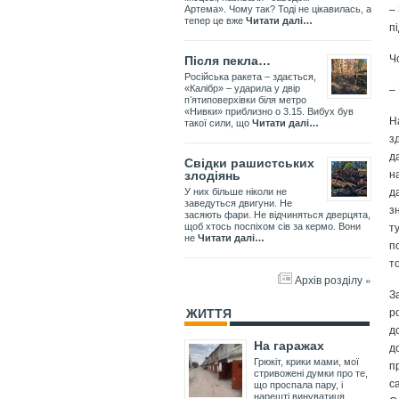
–
Артема». Чому так? Тоді не цікавилась, а
тепер це вже
Читати далі…
п
Ч
Після пекла…
Російська ракета – здається,
–
«Калібр» – ударила у двір
пʼятиповерхівки біля метро
«Нивки» приблизно о 3.15. Вибух був
Н
такої сили, що
Читати далі…
з
д
Свідки рашистських
н
злодіянь
д
У них більше ніколи не
заведуться двигуни. Не
з
засяють фари. Не відчиняться дверцята,
т
щоб хтось поспіхом сів за кермо. Вони
не
Читати далі…
п
т
Архів розділу »
З
р
ЖИТТЯ
д
На гаражах
д
Грюкіт, крики мами, мої
п
стривожені думки про те,
с
що проспала пару, і
нарешті винуватиця