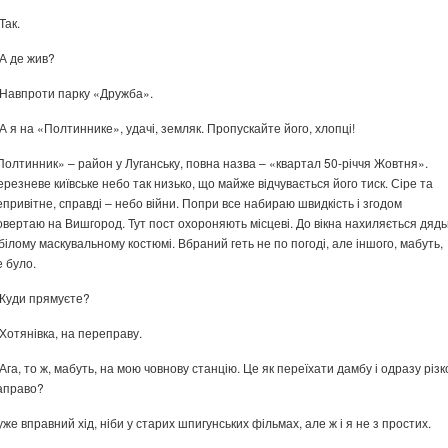
Так.
 А де жив?
 Навпроти парку «Дружба».
 А я на «Полтиннике», удачі, земляк. Пропускайте його, хлопці!
Полтинник» – район у Луганську, повна назва – «квартал 50-річчя Жовтня».
ерезневе київське небо так низько, що майже відчувається його тиск. Сіре та
епривітне, справді – небо війни. Попри все набираю швидкість і згодом
овертаю на Вишгород. Тут пост охороняють місцеві. До вікна нахиляється дядь
 білому маскувальному костюмі. Вбраний геть не по погоді, але іншого, мабуть,
е було.
 Куди прямуєте?
 Хотянівка, на переправу.
 Ага, то ж, мабуть, на мою човнову станцію. Це як переїхати дамбу і одразу різк
аправо?
уже вправний хід, ніби у старих шпигунських фільмах, але ж і я не з простих.