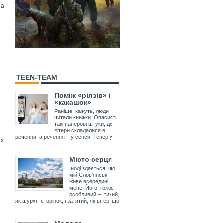
за
TEEN-TEAM
Поміж «рілзів» і
«какашок»
Раніше, кажуть, люди
читали книжки. Опасисті
такі паперові штуки, де
літери складалися в
речення, а речення – у сенси. Тепер у
ах
Місто серця
Іноді здається, що
мій Слов’янськ
з
живе всередині
мене. Його голос
особливий – тихий,
як шурхіт сторінок, і затятий, як вітер, що