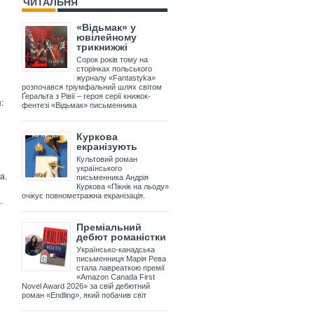
ЧИТАЛЬНЯ
«Відьмак» у
ювілейному
трикнижжі
Сорок років тому на
сторінках польського
журналу «Fantastyka»
розпочався тріумфальний шлях світом
Ґеральта з Рівії – героя серії книжок-
:
фентезі «Відьмак» письменника
Куркова
екранізують
Культовий роман
українського
а.
письменника Андрія
Куркова «Пікнік на льоду»
очікує повнометражна екранізація.
.
Преміальний
дебют романістки
Українсько-канадська
письменниця Марія Рева
стала лавреаткою премії
«Amazon Canada First
Novel Award 2026» за свій дебютний
роман «Endling», який побачив світ