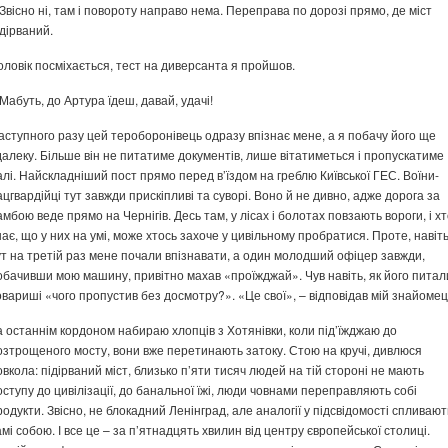
 Звісно ні, там і повороту направо нема. Переправа по дорозі прямо, де міст
ідірваний.
оловік посміхається, тест на диверсанта я пройшов.
 Мабуть, до Артура їдеш, давай, удачі!
аступного разу цей тероборонівець одразу впізнає мене, а я побачу його ще
далеку. Більше він не питатиме документів, лише вітатиметься і пропускатиме
алі. Найскладніший пост прямо перед в’їздом на греблю Київської ГЕС. Воїни-
ацгвардійці тут завжди прискіпливі та суворі. Воно й не дивно, адже дорога за
амбою веде прямо на Чернігів. Десь там, у лісах і болотах повзають вороги, і х
нає, що у них на умі, може хтось захоче у цивільному пробратися. Проте, навіт
ут на третій раз мене почали впізнавати, а один молодший офіцер завжди,
обачивши мою машину, привітно махав «проїжджай». Чув навіть, як його питал
овариші «чого пропустив без досмотру?». «Це свої», – відповідав мій знайомец
а останнім кордоном набираю хлопців з Хотянівки, коли під’їжджаю до
озтрощеного мосту, вони вже перетинають затоку. Стою на кручі, дивлюся
овкола: підірваний міст, близько п’яти тисяч людей на тій стороні не мають
оступу до цивілізації, до банальної їжі, люди човнами переправляють собі
родукти. Звісно, не блокадний Ленінград, але аналогії у підсвідомості спливают
амі собою. І все це – за п’ятнадцять хвилин від центру європейської столиці.