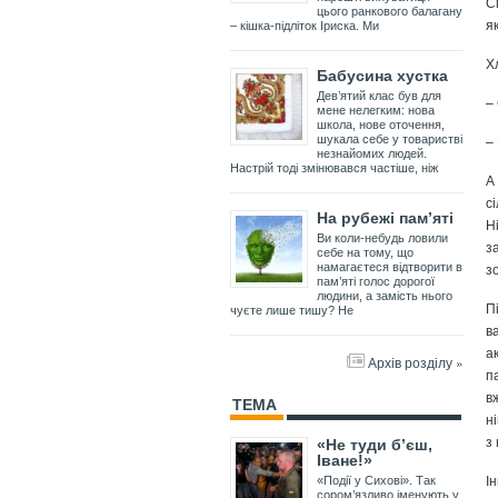
С
цього ранкового балагану
я
– кішка-підліток Іриска. Ми
Х
Бабусина хустка
Дев’ятий клас був для
–
мене нелегким: нова
школа, нове оточення,
–
шукала себе у товаристві
незнайомих людей.
Настрій тоді змінювався частіше, ніж
А
с
На рубежі пам’яті
Н
Ви коли-небудь ловили
з
себе на тому, що
з
намагаєтеся відтворити в
пам’яті голос дорогої
людини, а замість нього
П
чуєте лише тишу? Не
в
а
Архів розділу »
п
в
ТЕМА
н
з
«Не туди б’єш,
Іване!»
І
«Події у Сихові». Так
сором’язливо іменують у