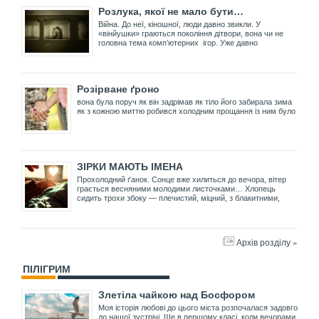
Розлука, якої не мало бути…
Війна. До неї, кіношної, люди давно звикли. У
«вінйушки» граються покоління дітвори, вона чи не
головна тема комп’ютерних ігор. Уже давно
Розірване ґроно
вона була поруч як він задрімав як тіло його забирала зима
як з кожною миттю робився холодним прощання із ним було
ЗІРКИ МАЮТЬ ІМЕНА
Прохолодний ґанок. Сонце вже хилиться до вечора, вітер
грається весняними молодими листочками… Хлопець
сидить трохи збоку — плечистий, міцний, з блакитними,
Архів розділу »
ПІЛІГРИМ
Злетіла чайкою над Босфором
Моя історія любові до цього міста розпочалася задовго
до нашої зустрічі. Ще в першому класі, коли вечорами