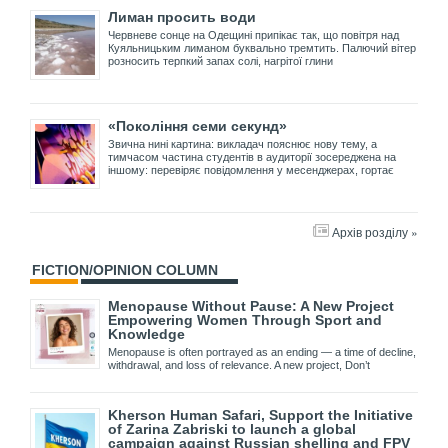
Лиман просить води
Червневе сонце на Одещині припікає так, що повітря над
Куяльницьким лиманом буквально тремтить. Палючий вітер
розносить терпкий запах солі, нагрітої глини
«Покоління семи секунд»
Звична нині картина: викладач пояснює нову тему, а
тимчасом частина студентів в аудиторії зосереджена на
іншому: перевіряє повідомлення у месенджерах, гортає
Архів розділу »
FICTION/OPINION COLUMN
Menopause Without Pause: A New Project
Empowering Women Through Sport and
Knowledge
Menopause is often portrayed as an ending — a time of decline,
withdrawal, and loss of relevance. A new project, Don’t
Kherson Human Safari, Support the Initiative
of Zarina Zabriski to launch a global
campaign against Russian shelling and FPV