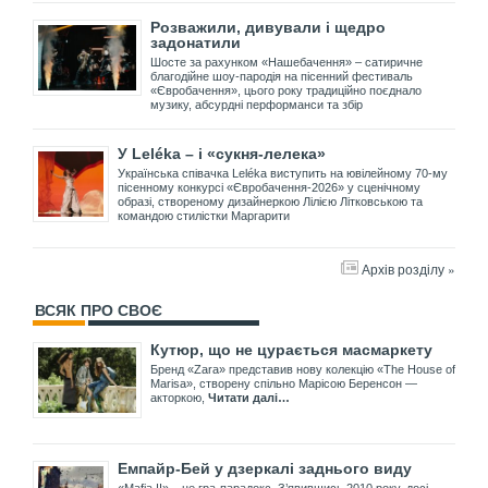
Розважили, дивували і щедро
задонатили
Шосте за рахунком «Нашебачення» – сатиричне
благодійне шоу-пародія на пісенний фестиваль
«Євробачення», цього року традиційно поєднало
музику, абсурдні перформанси та збір
У Leléka – і «сукня-лелека»
Українська співачка Leléka виступить на ювілейному 70-му
пісенному конкурсі «Євробачення-2026» у сценічному
образі, створеному дизайнеркою Лілією Літковською та
командою стилістки Маргарити
Архів розділу »
ВСЯК ПРО СВОЄ
Кутюр, що не цурається масмаркету
Бренд «Zara» представив нову колекцію «The House of
Marisa», створену спільно Марісою Беренсон —
акторкою,
Читати далі…
Емпайр-Бей у дзеркалі заднього виду
«Mafia II» – це гра-парадокс. З’явившись 2010 року, досі