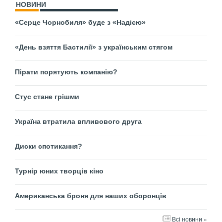
НОВИНИ
«Серце Чорнобиля» буде з «Надією»
«День взяття Бастилії» з українським стягом
Пірати порятують компанію?
Стус стане грішми
Україна втратила впливового друга
Диски спотикання?
Турнір юних творців кіно
Американська броня для наших оборонців
Всі новини »