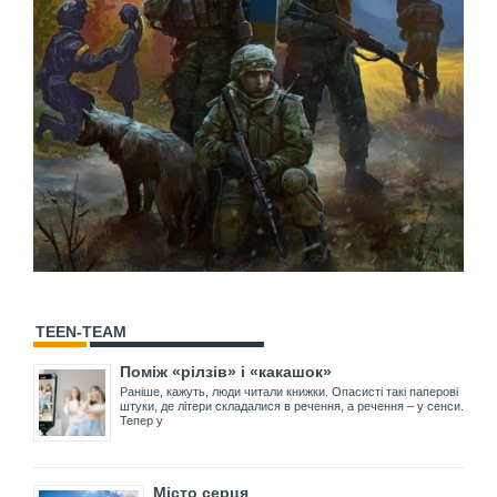
TEEN-TEAM
Поміж «рілзів» і «какашок»
Раніше, кажуть, люди читали книжки. Опасисті такі паперові
штуки, де літери складалися в речення, а речення – у сенси.
Тепер у
Місто серця