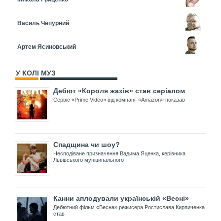
Василь Чепурний
Артем Ясиновський
У КОЛІ МУЗ
Дебют «Короля жахів» став серіалом
Сервіс «Prime Video» від компанії «Amazon» показав
Спадщина чи шоу?
Несподіване призначення Вадима Яценка, керівника
Львівського муніципального
Канни аплодували українській «Весні»
Дебютний фільм «Весна» режисера Ростислава Кирпиченка
став