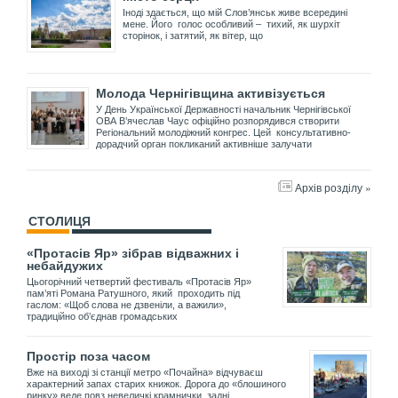
Іноді здається, що мій Слов’янськ живе всередині
мене. Його голос особливий – тихий, як шурхіт
сторінок, і затятий, як вітер, що
Молода Чернігівщина активізується
У День Української Державності начальник Чернігівської
ОВА В’ячеслав Чаус офіційно розпорядився створити
Регіональний молодіжний конгрес. Цей консультативно-
дорадчий орган покликаний активніше залучати
Архів розділу »
СТОЛИЦЯ
«Протасів Яр» зібрав відважних і
небайдужих
Цьогорічний четвертий фестиваль «Протасів Яр»
пам’яті Романа Ратушного, який проходить під
гаслом: «Щоб слова не дзвеніли, а важили»,
традиційно об’єднав громадських
Простір поза часом
Вже на виході зі станції метро «Почайна» відчуваєш
характерний запах старих книжок. Дорога до «блошиного
ринку» веде повз невеличкі крамнички, задні