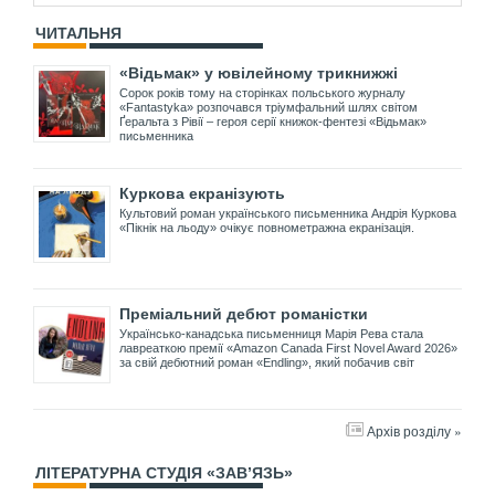
ЧИТАЛЬНЯ
«Відьмак» у ювілейному трикнижжі
Сорок років тому на сторінках польського журналу
«Fantastyka» розпочався тріумфальний шлях світом
Ґеральта з Рівії – героя серії книжок-фентезі «Відьмак»
письменника
Куркова екранізують
Культовий роман українського письменника Андрія Куркова
«Пікнік на льоду» очікує повнометражна екранізація.
Преміальний дебют романістки
Українсько-канадська письменниця Марія Рева стала
лавреаткою премії «Amazon Canada First Novel Award 2026»
за свій дебютний роман «Endling», який побачив світ
Архів розділу »
ЛІТЕРАТУРНА СТУДІЯ «ЗАВ’ЯЗЬ»