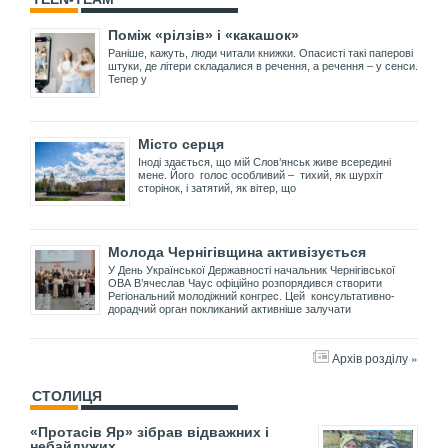
Поміж «рілзів» і «какашок»
Раніше, кажуть, люди читали книжки. Опасисті такі паперові
штуки, де літери складалися в речення, а речення – у сенси.
Тепер у
Місто серця
Іноді здається, що мій Слов’янськ живе всередині
мене. Його голос особливий – тихий, як шурхіт
сторінок, і затятий, як вітер, що
Молода Чернігівщина активізується
У День Української Державності начальник Чернігівської
ОВА В’ячеслав Чаус офіційно розпорядився створити
Регіональний молодіжний конгрес. Цей консультативно-
дорадчий орган покликаний активніше залучати
Архів розділу »
СТОЛИЦЯ
«Протасів Яр» зібрав відважних і
небайдужих