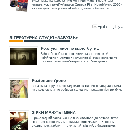
Українсько-канадська письменниця Марія Рева стала
лавреаткою премії «Amazon Canada First Novel Award 2026»
за свій дебютний роман «Endling», який побачив світ
Архів розділу »
ЛІТЕРАТУРНА СТУДІЯ «ЗАВ’ЯЗЬ»
Розлука, якої не мало бути…
Війна. До неї, кіношної, люди давно звикли. У
«вінйушки» граються покоління дітвори, вона чи не
головна тема комп’ютерних ігор. Уже давно
Розірване ґроно
вона була поруч як він задрімав як тіло його забирала зима
як з кожною миттю робився холодним прощання із ним було
ЗІРКИ МАЮТЬ ІМЕНА
Прохолодний ґанок. Сонце вже хилиться до вечора, вітер
грається весняними молодими листочками… Хлопець
сидить трохи збоку — плечистий, міцний, з блакитними,