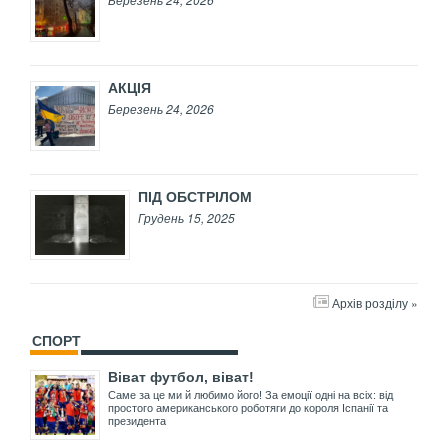
АКЦІЯ
Березень 24, 2026
ПІД ОБСТРІЛОМ
Грудень 15, 2025
Архів розділу »
СПОРТ
Віват футбол, віват!
Саме за це ми й любимо його! За емоції одні на всіх: від
простого американського роботяги до короля Іспанії та
президента