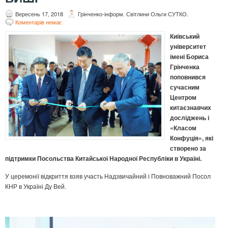
Вересень 17, 2018
Грінченко-інформ. Світлини Ольги СУТКО.
Коментарів немає
Київський
університет
імені Бориса
Грінченка
поповнився
сучасним
Центром
китаєзнавчих
досліджень і
«Класом
Конфуція», які
створено за
підтримки Посольства Китайської Народної Республіки в Україні.
У церемонії відкриття взяв участь Надзвичайний і Повноважний Посол
КНР в Україні Ду Вей.