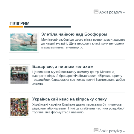
Архів розділу »
ПІЛІГРИМ
Злетіла чайкою над Босфором
Моя історія любові до цього міста розпочалася задовго
до нашої зустрічі. Ще в першому класі, коли вечорами
мама вмикала телевізор, я,
Баварією, з пивним келихом
Ця пивниця-музей постала у самому центрі Мюнхена,
навпроти відомої броварні «Hofbrauhaus». «Біркельнери» у
традиційних баварських костюмах ґречні і метиковані, добре
знають
Український квас на кіпрську спеку
Українські харчі на Кіпрі вже давно перестали бути чимось
рідкісним або нішевим. Нині це стабільна частина роздрібної
торгівлі, яка формується навколо
Архів розділу »