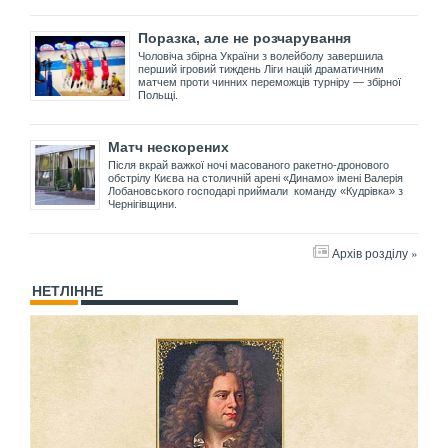
Поразка, але не розчарування
Чоловіча збірна України з волейболу завершила
перший ігровий тиждень Ліги націй драматичним
матчем проти чинних переможців турніру — збірної
Польщі.
Матч нескорених
Після вкрай важкої ночі масованого ракетно-дронового
обстрілу Києва на столичній арені «Динамо» імені Валерія
Лобановського господарі приймали команду «Кудрівка» з
Чернігівщини.
Архів розділу »
НЕТЛІННЕ