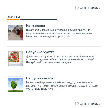
Архів розділу »
ЖИТТЯ
На гаражах
Грюкіт, крики мами, мої стривожені думки про те, що
проспала пару, і нарешті винуватиця цього ранкового
балагану – кішка-підліток Іриска. Ми
Бабусина хустка
Дев’ятий клас був для мене нелегким: нова школа, нове
оточення, шукала себе у товаристві незнайомих людей.
Настрій тоді змінювався частіше, ніж
На рубежі пам’яті
Ви коли-небудь ловили себе на тому, що намагаєтеся
відтворити в пам’яті голос дорогої людини, а замість нього
чуєте лише тишу? Не
Архів розділу »