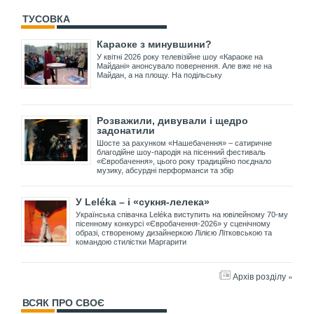
ТУСОВКА
Караоке з минувшини?
У квітні 2026 року телевізійне шоу «Караоке на
Майдані» анонсувало повернення. Але вже не на
Майдан, а на площу. На подільську
Розважили, дивували і щедро
задонатили
Шосте за рахунком «Нашебачення» – сатиричне
благодійне шоу-пародія на пісенний фестиваль
«Євробачення», цього року традиційно поєднало
музику, абсурдні перформанси та збір
У Leléka – і «сукня-лелека»
Українська співачка Leléka виступить на ювілейному 70-му
пісенному конкурсі «Євробачення-2026» у сценічному
образі, створеному дизайнеркою Лілією Літковською та
командою стилістки Маргарити
Архів розділу »
ВСЯК ПРО СВОЄ