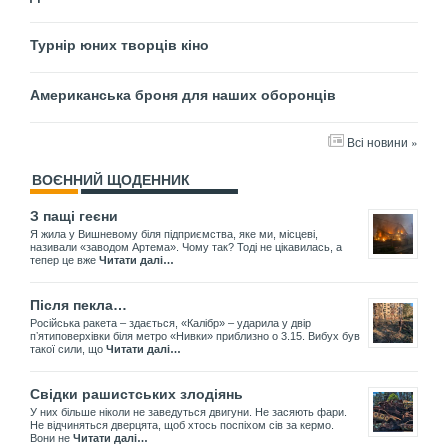
Турнір юних творців кіно
Американська броня для наших оборонців
Всі новини »
ВОЄННИЙ ЩОДЕННИК
З пащі геєни
Я жила у Вишневому біля підприємства, яке ми, місцеві,
називали «заводом Артема». Чому так? Тоді не цікавилась, а
тепер це вже
Читати далі…
Після пекла…
Російська ракета – здається, «Калібр» – ударила у двір
пʼятиповерхівки біля метро «Нивки» приблизно о 3.15. Вибух був
такої сили, що
Читати далі…
Свідки рашистських злодіянь
У них більше ніколи не заведуться двигуни. Не засяють фари.
Не відчиняться дверцята, щоб хтось поспіхом сів за кермо.
Вони не
Читати далі…