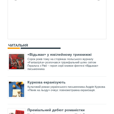
ЧИТАЛЬНЯ
«Відьмак» у ювілейному трикнижжі
Сорок років тому на сторінках польського журналу
«Fantastyka» розпочався тріумфальний шлях світом
Ґеральта з Рівії – героя серії книжок-фентезі «Відьмак»
письменника
Куркова екранізують
Культовий роман українського письменника Андрія Куркова
«Пікнік на льоду» очікує повнометражна екранізація.
Преміальний дебют романістки