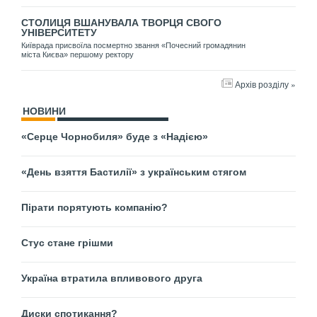
СТОЛИЦЯ ВШАНУВАЛА ТВОРЦЯ СВОГО
УНІВЕРСИТЕТУ
Київрада присвоїла посмертно звання «Почесний громадянин
міста Києва» першому ректору
Архів розділу »
НОВИНИ
«Серце Чорнобиля» буде з «Надією»
«День взяття Бастилії» з українським стягом
Пірати порятують компанію?
Стус стане грішми
Україна втратила впливового друга
Диски спотикання?