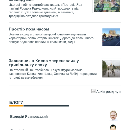
Цьогорічний четвертий фестиваль «Протасів Яр»
пам’яті Романа Ратушного, який проходить під
гаслом: «Щоб слова не дзвеніли, а важили»,
традиційно об’єднав громадських
Простір поза часом
Вже на виході зі станції метро «Почайна» відчуваєш
характерний запах старих книжок. Дорога до «блошиного
ринку» веде повз невеличкі крамнички, задні
Засновників Києва «перенесли» у
трипільську епоху
На столичній Поштовій площі скульптури малюків –
засновників Києва Кия, Щека, Хорива та Либіді перевдягли
у трипільське вбрання.
Архів розділу »
БЛОГИ
Валерій Ясиновський