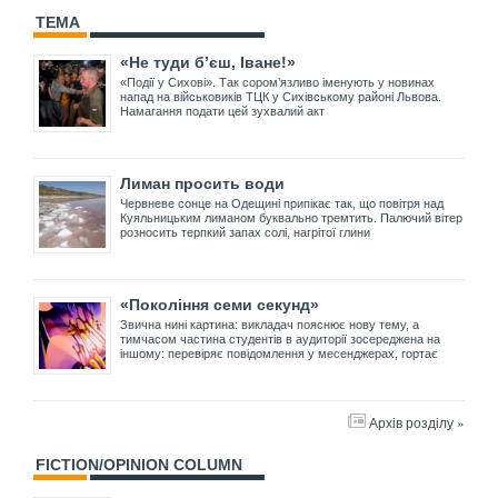
ТЕМА
«Не туди б’єш, Іване!»
«Події у Сихові». Так сором’язливо іменують у новинах
напад на військовиків ТЦК у Сихівському районі Львова.
Намагання подати цей зухвалий акт
Лиман просить води
Червневе сонце на Одещині припікає так, що повітря над
Куяльницьким лиманом буквально тремтить. Палючий вітер
розносить терпкий запах солі, нагрітої глини
«Покоління семи секунд»
Звична нині картина: викладач пояснює нову тему, а
тимчасом частина студентів в аудиторії зосереджена на
іншому: перевіряє повідомлення у месенджерах, гортає
Архів розділу »
FICTION/OPINION COLUMN