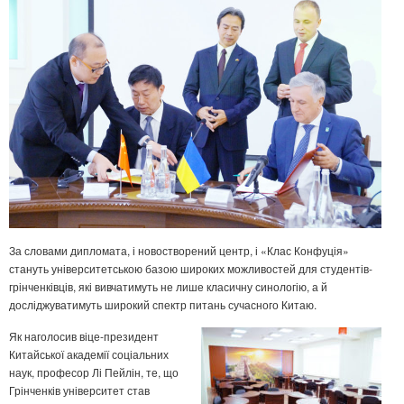
За словами дипломата, і новостворений центр, і «Клас Конфуція»
стануть університетською базою широких можливостей для студентів-
грінченківців, які вивчатимуть не лише класичну синологію, а й
досліджуватимуть широкий спектр питань сучасного Китаю.
Як наголосив віце-президент
Китайської академії соціальних
наук, професор Лі Пейлін, те, що
Грінченків університет став