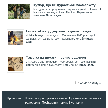
Кутюр, що не цурається масмаркету
Бренд «Zara» представив нову колекцію «The House of
Marisa», створену спільно Марісою Беренсон —
акторкою,
Читати далі…
Емпайр-Бей у дзеркалі заднього виду
«Mafia II» – це гра-парадокс. З’явившись 2010 року, досі
залишається одним із найулюбленіших, хоча й
Читати
далі…
Тарілка на друзки – свято вдалося
У Києві є місце, де вечеря перетворюється на справжній
ритуал звільнення від стресу. Там можна
Читати далі…
Архів розділу »
Про проект
|
Правила користування сайтом
|
Правила використання
матеріалів
|
Повідомити новину
|
Контакти