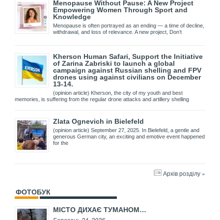
Menopause Without Pause: A New Project
Empowering Women Through Sport and
Knowledge
Menopause is often portrayed as an ending — a time of decline,
withdrawal, and loss of relevance. A new project, Don’t
Kherson Human Safari, Support the Initiative
of Zarina Zabriski to launch a global
campaign against Russian shelling and FPV
drones using against civilians on December
13-14.
(opinion article) Kherson, the city of my youth and best
memories, is suffering from the regular drone attacks and artillery shelling
Zlata Ognevich in Bielefeld
(opinion article) September 27, 2025. In Bielefeld, a gentle and
generous German city, an exciting and emotive event happened
for the
Архів розділу »
ФОТОБУК
МІСТО ДИХАЄ ТУМАНОМ…
Березень 24, 2026