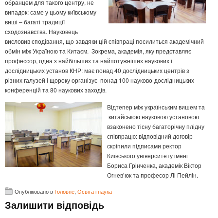
обранцем для такого центру, не
випадок: саме у цьому київському
виші – багаті традиції
сходознавства. Науковець
висловив сподівання, що завдяки цій співпраці посилиться академічний
обмін між Україною та Китаєм. Зокрема, академія, яку представляє
профессор, одна з найбільших та найпотужніших наукових і
дослідницьких установ КНР: має понад 40 дослідницьких центрів з
різних галузей і щороку організує понад 100 науково-дослідницьких
конференцій та 80 наукових заходів.
Відтепер між українським вишем та
китайською науковою установою
взаконено тісну багаторічну плідну
співпрацю: відповідний договір
скріпили підписами ректор
Київського університету імені
Бориса Грінченка, академік Віктор
Огнев’юк та професор Лі Пейлін.
Опубліковано в
Головне
,
Освіта і наука
Залишити відповідь