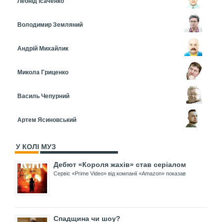
Леонід Ісаченко
Володимир Земляний
Андрій Михайлик
Микола Гриценко
Василь Чепурний
Артем Ясиновський
У КОЛІ МУЗ
Дебют «Короля жахів» став серіалом
Сервіс «Prime Video» від компанії «Amazon» показав
Спадщина чи шоу?