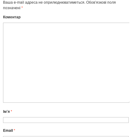
Ваша e-mail адреса не оприлюднюватиметься.
Обов’язкові поля
позначені
*
Коментар
Ім’я
*
Email
*