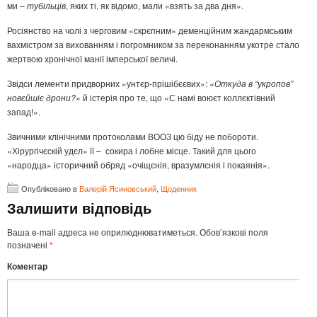
ми –
тубільців
, яких ті, як відомо, мали «взять за два дня».
Росіянство на чолі з черговим «скрєпним» деменційним жандармським
вахмістром за вихованням і погромником за переконанням укотре стало
жертвою хронічної манії імперської величі.
Звідси лементи придворних «унтєр-прішібєєвих»:
«Откуда в “укропов”
новєйшіє дрони?»
й істерія про те, що «С намі воюєт коллєктівний
запад!».
Звичними клінічними протоколами ВООЗ цю біду не побороти.
«Хірургічєскій удєл» її – сокира і лобне місце. Такий для цього
«народца» історичний обряд «очіщєнія, вразумлєнія і покаянія».
Опубліковано в
Валерій Ясиновський
,
Щоденник
Залишити відповідь
Ваша e-mail адреса не оприлюднюватиметься.
Обов’язкові поля
позначені
*
Коментар