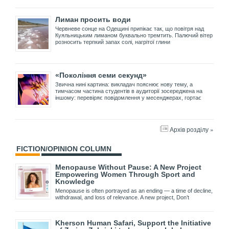
Лиман просить води
Червневе сонце на Одещині припікає так, що повітря над
Куяльницьким лиманом буквально тремтить. Палючий вітер
розносить терпкий запах солі, нагрітої глини
«Покоління семи секунд»
Звична нині картина: викладач пояснює нову тему, а
тимчасом частина студентів в аудиторії зосереджена на
іншому: перевіряє повідомлення у месенджерах, гортає
Архів розділу »
FICTION/OPINION COLUMN
Menopause Without Pause: A New Project
Empowering Women Through Sport and
Knowledge
Menopause is often portrayed as an ending — a time of decline,
withdrawal, and loss of relevance. A new project, Don’t
Kherson Human Safari, Support the Initiative