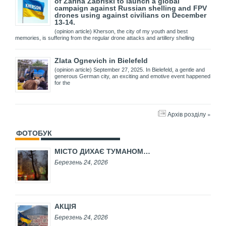
of Zarina Zabriski to launch a global
campaign against Russian shelling and FPV
drones using against civilians on December
13-14.
(opinion article) Kherson, the city of my youth and best
memories, is suffering from the regular drone attacks and artillery shelling
Zlata Ognevich in Bielefeld
(opinion article) September 27, 2025. In Bielefeld, a gentle and
generous German city, an exciting and emotive event happened
for the
Архів розділу »
ФОТОБУК
МІСТО ДИХАЄ ТУМАНОМ…
Березень 24, 2026
АКЦІЯ
Березень 24, 2026