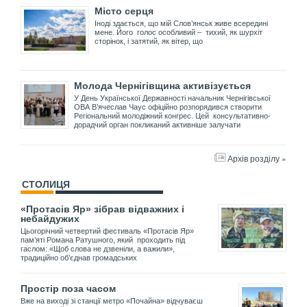
Місто серця
Іноді здається, що мій Слов’янськ живе всередині
мене. Його голос особливий – тихий, як шурхіт
сторінок, і затятий, як вітер, що
Молода Чернігівщина активізується
У День Української Державності начальник Чернігівської
ОВА В’ячеслав Чаус офіційно розпорядився створити
Регіональний молодіжний конгрес. Цей консультативно-
дорадчий орган покликаний активніше залучати
Архів розділу »
СТОЛИЦЯ
«Протасів Яр» зібрав відважних і
небайдужих
Цьогорічний четвертий фестиваль «Протасів Яр»
пам’яті Романа Ратушного, який проходить під
гаслом: «Щоб слова не дзвеніли, а важили»,
традиційно об’єднав громадських
Простір поза часом
Вже на виході зі станції метро «Почайна» відчуваєш