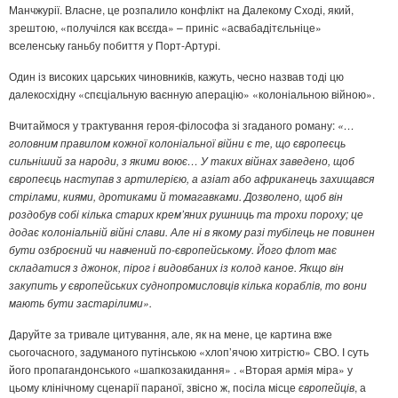
Манчжурії. Власне, це розпалило конфлікт на Далекому Сході, який,
зрештою, «получілся как всєгда» – приніс «асвабадітєльніце»
вселенську ганьбу побиття у Порт-Артурі.
Один із високих царських чиновників, кажуть, чесно назвав тоді цю
далекосхідну «спєціальную ваєнную аперацію» «колоніальною війною».
Вчитаймося у трактування героя-філософа зі згаданого роману:
«…
головним правилом кожної колоніальної війни є те, що європеєць
сильніший за народи, з якими воює… У таких війнах заведено, щоб
європеєць наступав з артилерією, а азіат або африканець захищався
стрілами, киями, дротиками й томагавками. Дозволено, щоб він
роздобув собі кілька старих крем’яних рушниць та трохи пороху; це
додає колоніальній війні слави. Але ні в якому разі тубілець не повинен
бути озброєний чи навчений по-європейському. Його флот має
складатися з джонок, пірог і видовбаних із колод каное. Якщо він
закупить у європейських суднопромисловців кілька кораблів, то вони
мають бути застарілими».
Даруйте за тривале цитування, але, як на мене, це картина вже
сьогочасного, задуманого путінською «хлоп’ячою хитрістю» СВО. І суть
його пропагандонського «шапкозакидання» . «Вторая армія міра» у
цьому клінічному сценарії параної, звісно ж, посіла місце
європейців
, а