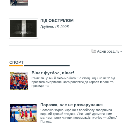
ПІД ОБСТРІЛОМ
Грудень 15, 2025
Архів розділу »
СПОРТ
Віват футбол, віват!
Саме за це ми й любимо його! За емоції одні на всіх: від
простого американського роботяги до короля Іспанії та
президента
Поразка, але не розчарування
Чоловіча збірна України з волейболу завершила
перший ігровий тиждень Ліги націй драматичним
матчем проти чинних переможців турніру — збірної
Польщі.