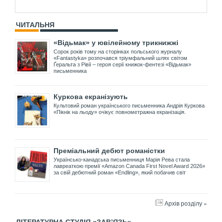
ЧИТАЛЬНЯ
«Відьмак» у ювілейному трикнижжі
Сорок років тому на сторінках польського журналу
«Fantastyka» розпочався тріумфальний шлях світом
Ґеральта з Рівії – героя серії книжок-фентезі «Відьмак»
письменника
Куркова екранізують
Культовий роман українського письменника Андрія Куркова
«Пікнік на льоду» очікує повнометражна екранізація.
Преміальний дебют романістки
Українсько-канадська письменниця Марія Рева стала
лавреаткою премії «Amazon Canada First Novel Award 2026»
за свій дебютний роман «Endling», який побачив світ
Архів розділу »