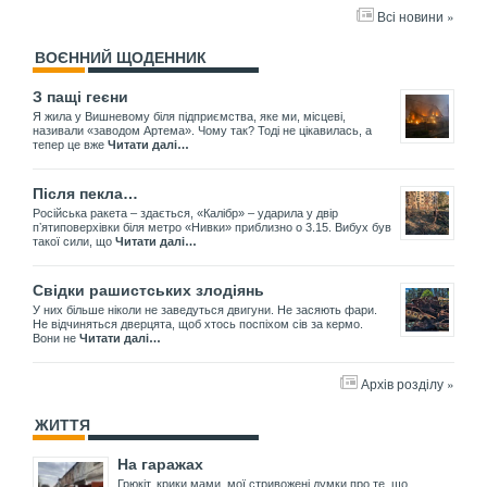
Всі новини »
ВОЄННИЙ ЩОДЕННИК
З пащі геєни
Я жила у Вишневому біля підприємства, яке ми, місцеві,
називали «заводом Артема». Чому так? Тоді не цікавилась, а
тепер це вже
Читати далі…
Після пекла…
Російська ракета – здається, «Калібр» – ударила у двір
пʼятиповерхівки біля метро «Нивки» приблизно о 3.15. Вибух був
такої сили, що
Читати далі…
Свідки рашистських злодіянь
У них більше ніколи не заведуться двигуни. Не засяють фари.
Не відчиняться дверцята, щоб хтось поспіхом сів за кермо.
Вони не
Читати далі…
Архів розділу »
ЖИТТЯ
На гаражах
Грюкіт, крики мами, мої стривожені думки про те, що