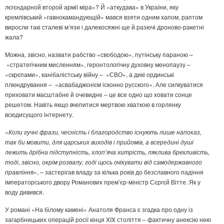
лєгєндарной второй армії міра»? Й «аткудава» в України, яку
кремлівський «гавнокамандующій» мався взяти одним хапом, раптом
виросли такі сталеві м’язи і далекосяжні ще й разючі дроново-ракетні
жала?
Можна, звісно, назвати рабство «свободою», путінську параною –
«стратегічним мисленням», геронтологічну духовну менопаузу –
«скрєпами», канібалістську війну – «СВО», а дикі ординські
плюндрування – «асвабаджєнієм ісконно русского». Але силкуватися
приховати масштабне й очевидне – це все одно що ховати сонце
решетом. Навіть якщо вчепитися мертвою хваткою в горлянку
всюдисущого інтернету.
«
Коли гучні фрази, чесність і благородство існують лише напоказ,
так би мовити, для царських виходів і прийомів, а всередині душі
лежить дрібна підступність, хлоп’яча хитрість, ляклива брехливість,
тоді, звісно, окрім розвалу, годі щось очікувати від самодержавного
правління»
, – застерігав владу за кілька років до безславного падіння
імператорського двору Романових прем’єр-міністр Сєргєй Вітте. Як у
воду дивився.
У романі «На білому камені» Анатоля Франса є згадка про одну із
загарбницьких операцій росії кінця XIX століття – фактичну анексію нею