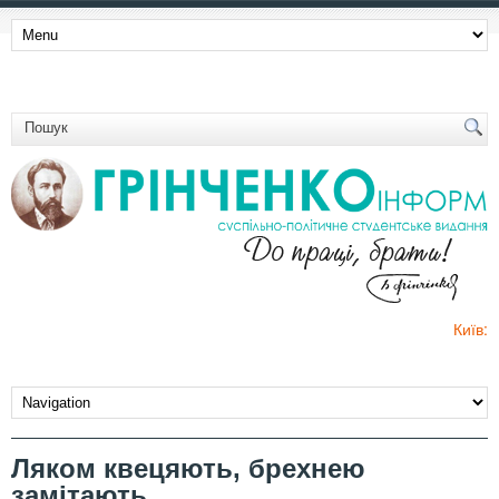
Київ:
Ляком квецяють, брехнею
замітають