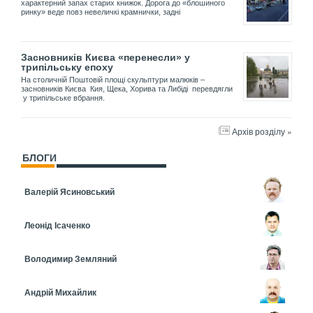
характерний запах старих книжок. Дорога до «блошиного
ринку» веде повз невеличкі крамнички, задні
Засновників Києва «перенесли» у
трипільську епоху
На столичній Поштовій площі скульптури малюків –
засновників Києва Кия, Щека, Хорива та Либіді перевдягли
у трипільське вбрання.
Архів розділу »
БЛОГИ
Валерій Ясиновський
Леонід Ісаченко
Володимир Земляний
Андрій Михайлик