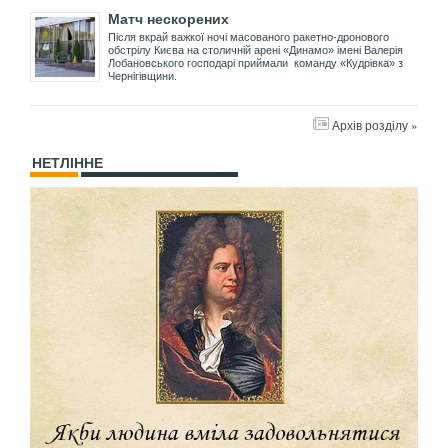
Матч нескорених
Після вкрай важкої ночі масованого ракетно-дронового
обстрілу Києва на столичній арені «Динамо» імені Валерія
Лобановського господарі приймали команду «Кудрівка» з
Чернігівщини.
Архів розділу »
НЕТЛІННЕ