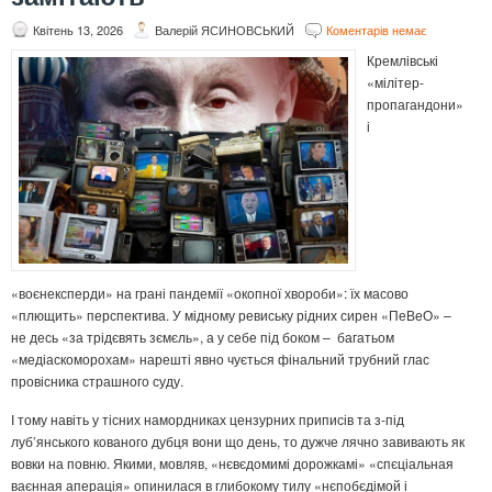
Квітень 13, 2026
Валерій ЯСИНОВСЬКИЙ
Коментарів немає
Кремлівські
«мілітер-
пропагандони»
і
«воєнексперди» на грані пандемії «окопної хвороби»: їх масово
«плющить» перспектива. У мідному ревиську рідних сирен «ПеВеО» –
не десь «за трідєвять зємєль», а у себе під боком – багатьом
«медіаскоморохам» нарешті явно чується фінальний трубний глас
провісника страшного суду.
І тому навіть у тісних намордниках цензурних приписів та з-під
луб’янського кованого дубця вони що день, то дужче лячно завивають як
вовки на повню. Якими, мовляв, «нєвєдомимі дорожкамі» «спєціальная
ваєнная аперація» опинилася в глибокому тилу «нєпобєдімой і