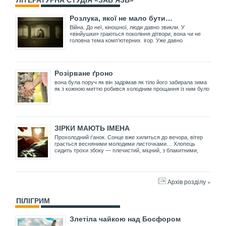
ЛІТЕРАТУРНА СТУДІЯ «ЗАВ’ЯЗЬ»
Розлука, якої не мало бути…
Війна. До неї, кіношної, люди давно звикли. У
«вінйушки» граються покоління дітвори, вона чи не
головна тема комп’ютерних ігор. Уже давно
Розірване ґроно
вона була поруч як він задрімав як тіло його забирала зима
як з кожною миттю робився холодним прощання із ним було
ЗІРКИ МАЮТЬ ІМЕНА
Прохолодний ґанок. Сонце вже хилиться до вечора, вітер
грається весняними молодими листочками… Хлопець
сидить трохи збоку — плечистий, міцний, з блакитними,
Архів розділу »
ПІЛІГРИМ
Злетіла чайкою над Босфором