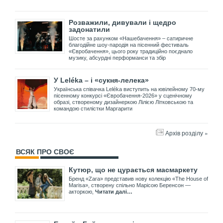
Розважили, дивували і щедро
задонатили
Шосте за рахунком «Нашебачення» – сатиричне
благодійне шоу-пародія на пісенний фестиваль
«Євробачення», цього року традиційно поєднало
музику, абсурдні перформанси та збір
У Leléka – і «сукня-лелека»
Українська співачка Leléka виступить на ювілейному 70-му
пісенному конкурсі «Євробачення-2026» у сценічному
образі, створеному дизайнеркою Лілією Літковською та
командою стилістки Маргарити
Архів розділу »
ВСЯК ПРО СВОЄ
Кутюр, що не цурається масмаркету
Бренд «Zara» представив нову колекцію «The House of
Marisa», створену спільно Марісою Беренсон —
акторкою,
Читати далі…