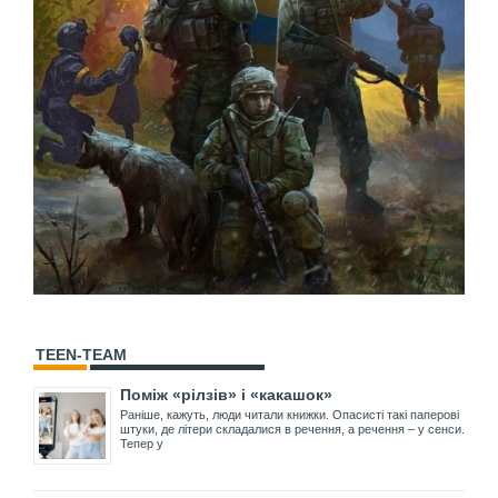
TEEN-TEAM
Поміж «рілзів» і «какашок»
Раніше, кажуть, люди читали книжки. Опасисті такі паперові
штуки, де літери складалися в речення, а речення – у сенси.
Тепер у