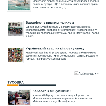
Моя історія любові до цього міста розпочалася задовго
до нашої зустрічі. Ще в першому класі, коли вечорами
мама вмикала телевізор, я,
Баварією, з пивним келихом
Ця пивниця-музей постала у самому центрі Мюнхена,
навпроти відомої броварні «Hofbrauhaus». «Біркельнери» у
традиційних баварських костюмах ґречні і метиковані, добре
знають
Український квас на кіпрську спеку
Українські харчі на Кіпрі вже давно перестали бути чимось
рідкісним або нішевим. Нині це стабільна частина роздрібної
торгівлі, яка формується навколо
Архів розділу »
ТУСОВКА
Караоке з минувшини?
У квітні 2026 року телевізійне шоу «Караоке на
Майдані» анонсувало повернення. Але вже не на
Майдан, а на площу. На подільську