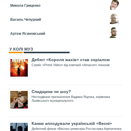
Микола Гриценко
Василь Чепурний
Артем Ясиновський
У КОЛІ МУЗ
Дебют «Короля жахів» став серіалом
Сервіс «Prime Video» від компанії «Amazon» показав
Спадщина чи шоу?
Несподіване призначення Вадима Яценка, керівника
Львівського муніципального
Канни аплодували українській «Весні»
Дебютний фільм «Весна» режисера Ростислава Кирпиченка