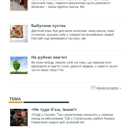
проспала пару, і нарешті винуватиця цього ранкового
балагану – кішка-підліток Іриска. Ми
Бабусина хустка
Дев’ятий клас був для мене нелегким: нова школа, нове
оточення, шукала себе у товаристві незнайомих людей.
Настрій тоді змінювався частіше, ніж
На рубежі пам’яті
Ви коли-небудь ловили себе на тому, що намагаєтеся
відтворити в пам’яті голос дорогої людини, а замість нього
чуєте лише тишу? Не
Архів розділу »
ТЕМА
«Не туди б’єш, Іване!»
«Події у Сихові». Так сором’язливо іменують у новинах
напад на військовиків ТЦК у Сихівському районі Львова.
Намагання подати цей зухвалий акт