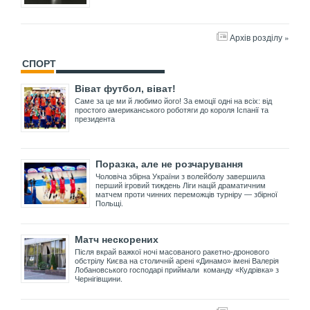
Архів розділу »
СПОРТ
Віват футбол, віват!
Саме за це ми й любимо його! За емоції одні на всіх: від
простого американського роботяги до короля Іспанії та
президента
Поразка, але не розчарування
Чоловіча збірна України з волейболу завершила
перший ігровий тиждень Ліги націй драматичним
матчем проти чинних переможців турніру — збірної
Польщі.
Матч нескорених
Після вкрай важкої ночі масованого ракетно-дронового
обстрілу Києва на столичній арені «Динамо» імені Валерія
Лобановського господарі приймали команду «Кудрівка» з
Чернігівщини.