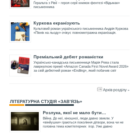
Ґеральта з Рівії – героя серії книжок-фентезі «Відьмак»
письменника
Куркова екранізують
Культовий роман українського письменника Андрія Куркова
«Пікнік на льоду» очікує повнометражна екранізація.
Преміальний дебют романістки
Українсько-канадська письменниця Марія Рева стала
лавреаткою премії «Amazon Canada First Novel Award 2026»
за свій дебютний роман «Endling», який побачив світ
Архів розділу »
ЛІТЕРАТУРНА СТУДІЯ «ЗАВ’ЯЗЬ»
Розлука, якої не мало бути…
Війна. До неї, кіношної, люди давно звикли. У
«вінйушки» граються покоління дітвори, вона чи не
головна тема комп’ютерних ігор. Уже давно