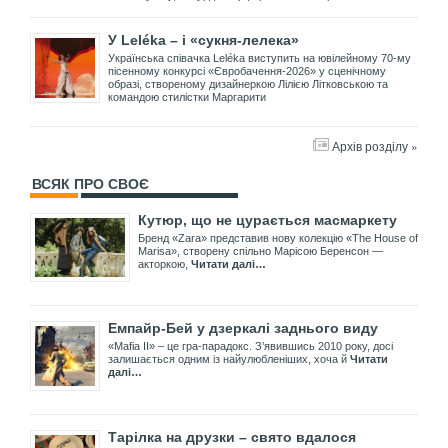
У Leléka – і «сукня-лелека»
Українська співачка Leléka виступить на ювілейному 70-му
пісенному конкурсі «Євробачення-2026» у сценічному
образі, створеному дизайнеркою Лілією Літковською та
командою стилістки Маргарити
Архів розділу »
ВСЯК ПРО СВОЄ
Кутюр, що не цурається масмаркету
Бренд «Zara» представив нову колекцію «The House of
Marisa», створену спільно Марісою Беренсон —
акторкою,
Читати далі…
Емпайр-Бей у дзеркалі заднього виду
«Mafia II» – це гра-парадокс. З’явившись 2010 року, досі
залишається одним із найулюбленіших, хоча й
Читати
далі…
Тарілка на друзки – свято вдалося