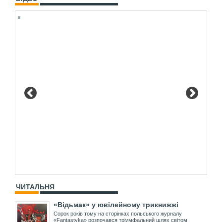
ЧИТАЛЬНЯ
«Відьмак» у ювілейному трикнижжі
Сорок років тому на сторінках польського журналу
«Fantastyka» розпочався тріумфальний шлях світом