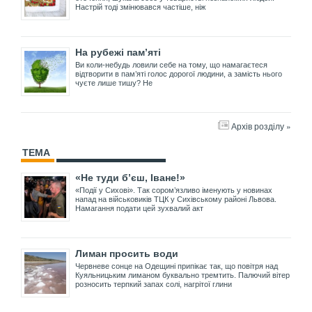
Настрій тоді змінювався частіше, ніж
На рубежі пам’яті
Ви коли-небудь ловили себе на тому, що намагаєтеся
відтворити в пам’яті голос дорогої людини, а замість нього
чуєте лише тишу? Не
Архів розділу »
ТЕМА
«Не туди б’єш, Іване!»
«Події у Сихові». Так сором’язливо іменують у новинах
напад на військовиків ТЦК у Сихівському районі Львова.
Намагання подати цей зухвалий акт
Лиман просить води
Червневе сонце на Одещині припікає так, що повітря над
Куяльницьким лиманом буквально тремтить. Палючий вітер
розносить терпкий запах солі, нагрітої глини