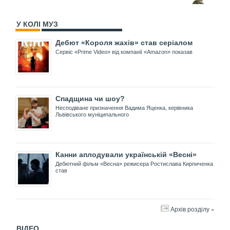
У КОЛІ МУЗ
Дебют «Короля жахів» став серіалом
Сервіс «Prime Video» від компанії «Amazon» показав
Спадщина чи шоу?
Несподіване призначення Вадима Яценка, керівника
Львівського муніципального
Канни аплодували українській «Весні»
Дебютний фільм «Весна» режисера Ростислава Кирпиченка
став
Архів розділу »
ВІДЕО