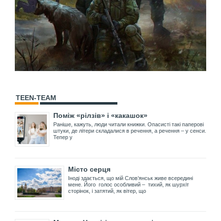
TEEN-TEAM
Поміж «рілзів» і «какашок»
Раніше, кажуть, люди читали книжки. Опасисті такі паперові
штуки, де літери складалися в речення, а речення – у сенси.
Тепер у
Місто серця
Іноді здається, що мій Слов’янськ живе всередині
мене. Його голос особливий – тихий, як шурхіт
сторінок, і затятий, як вітер, що