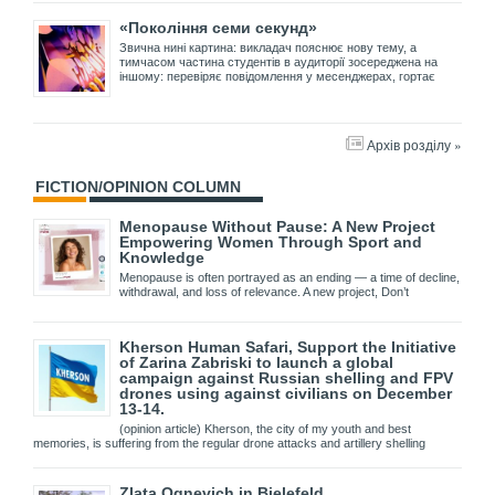
«Покоління семи секунд»
Звична нині картина: викладач пояснює нову тему, а
тимчасом частина студентів в аудиторії зосереджена на
іншому: перевіряє повідомлення у месенджерах, гортає
Архів розділу »
FICTION/OPINION COLUMN
Menopause Without Pause: A New Project
Empowering Women Through Sport and
Knowledge
Menopause is often portrayed as an ending — a time of decline,
withdrawal, and loss of relevance. A new project, Don’t
Kherson Human Safari, Support the Initiative
of Zarina Zabriski to launch a global
campaign against Russian shelling and FPV
drones using against civilians on December
13-14.
(opinion article) Kherson, the city of my youth and best
memories, is suffering from the regular drone attacks and artillery shelling
Zlata Ognevich in Bielefeld