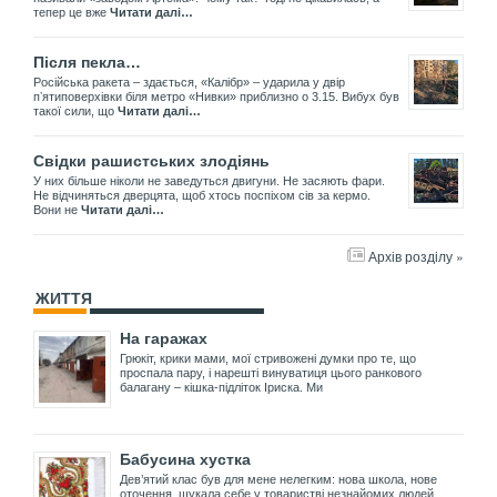
тепер це вже
Читати далі…
Після пекла…
Російська ракета – здається, «Калібр» – ударила у двір
пʼятиповерхівки біля метро «Нивки» приблизно о 3.15. Вибух був
такої сили, що
Читати далі…
Свідки рашистських злодіянь
У них більше ніколи не заведуться двигуни. Не засяють фари.
Не відчиняться дверцята, щоб хтось поспіхом сів за кермо.
Вони не
Читати далі…
Архів розділу »
ЖИТТЯ
На гаражах
Грюкіт, крики мами, мої стривожені думки про те, що
проспала пару, і нарешті винуватиця цього ранкового
балагану – кішка-підліток Іриска. Ми
Бабусина хустка
Дев’ятий клас був для мене нелегким: нова школа, нове
оточення, шукала себе у товаристві незнайомих людей.