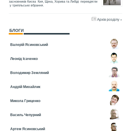
засновників Києва Кия, Щека, Хорива та Либіді перевдягли
у трипільське вбрання.
Архів розділу »
БЛОГИ
Валерій Ясиновський
Леонід Ісаченко
Володимир Земляний
Андрій Михайлик
Микола Гриценко
Василь Чепурний
Артем Ясиновський