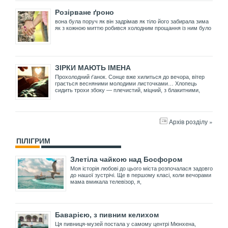
Розірване ґроно
вона була поруч як він задрімав як тіло його забирала зима
як з кожною миттю робився холодним прощання із ним було
ЗІРКИ МАЮТЬ ІМЕНА
Прохолодний ґанок. Сонце вже хилиться до вечора, вітер
грається весняними молодими листочками… Хлопець
сидить трохи збоку — плечистий, міцний, з блакитними,
Архів розділу »
ПІЛІГРИМ
Злетіла чайкою над Босфором
Моя історія любові до цього міста розпочалася задовго
до нашої зустрічі. Ще в першому класі, коли вечорами
мама вмикала телевізор, я,
Баварією, з пивним келихом
Ця пивниця-музей постала у самому центрі Мюнхена,