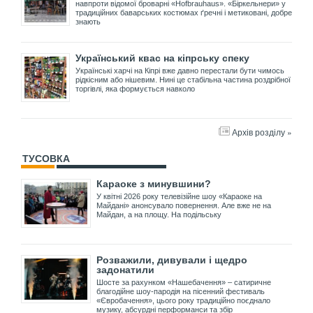
навпроти відомої броварні «Hofbrauhaus». «Біркельнери» у
традиційних баварських костюмах ґречні і метиковані, добре
знають
Український квас на кіпрську спеку
Українські харчі на Кіпрі вже давно перестали бути чимось
рідкісним або нішевим. Нині це стабільна частина роздрібної
торгівлі, яка формується навколо
Архів розділу »
ТУСОВКА
Караоке з минувшини?
У квітні 2026 року телевізійне шоу «Караоке на
Майдані» анонсувало повернення. Але вже не на
Майдан, а на площу. На подільську
Розважили, дивували і щедро
задонатили
Шосте за рахунком «Нашебачення» – сатиричне
благодійне шоу-пародія на пісенний фестиваль
«Євробачення», цього року традиційно поєднало
музику, абсурдні перформанси та збір