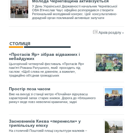
Молода Чернігівщина активізується
У День Української Державності начальник Чернігівської
ОВА В’ячеслав Чаус офіційно розпорядився створити
Регіональний молодіжний конгрес. Цей консультативно-
дорадчий орган покликаний активніше залучати
Архів розділу »
СТОЛИЦЯ
«Протасів Яр» зібрав відважних і
небайдужих
Цьогорічний четвертий фестиваль «Протасів Яр»
пам’яті Романа Ратушного, який проходить під
гаслом: «Щоб слова не дзвеніли, а важили»,
традиційно об’єднав громадських
Простір поза часом
Вже на виході зі станції метро «Почайна» відчуваєш
характерний запах старих книжок. Дорога до «блошиного
ринку» веде повз невеличкі крамнички, задні
Засновників Києва «перенесли» у
трипільську епоху
На столичній Поштовій площі скульптури малюків –