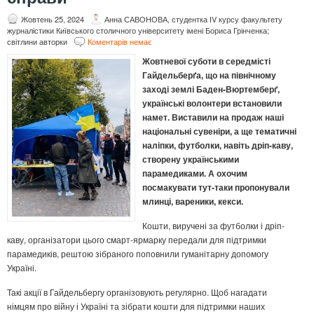
Жовтень 25, 2024
Анна САВОНОВА, студентка ІV курсу факультету
журналістики Київського столичного університету імені Бориса Грінченка;
світлини авторки
Коментарів немає
Жовтневої суботи в середмісті
Гайдельберґа, що на північному
заході землі Баден-Вюртемберґ,
українські волонтери встановили
намет. Виставили на продаж наші
національні сувеніри, а ще тематичні
наліпки, футболки, навіть дріп-каву,
створену українськими
парамедиками. А охочим
посмакувати тут-таки пропонували
млинці, вареники, кекси.
Кошти, виручені за футболки і дріп-
каву, організатори цього смарт-ярмарку передали для підтримки
парамедиків, рештою зібраного поповнили гуманітарну допомогу
Україні.
Такі акції в Гайдельбергу організовують регулярно. Щоб нагадати
німцям про війну і Україні та зібрати кошти для підтримки наших