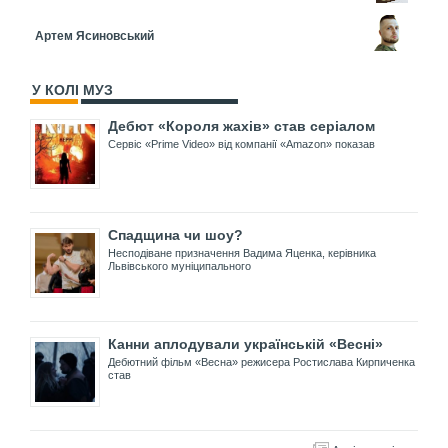
Артем Ясиновський
У КОЛІ МУЗ
Дебют «Короля жахів» став серіалом
Сервіс «Prime Video» від компанії «Amazon» показав
Спадщина чи шоу?
Несподіване призначення Вадима Яценка, керівника
Львівського муніципального
Канни аплодували українській «Весні»
Дебютний фільм «Весна» режисера Ростислава Кирпиченка
став