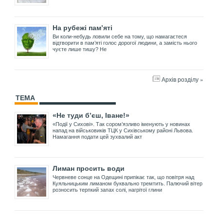
На рубежі пам’яті
Ви коли-небудь ловили себе на тому, що намагаєтеся
відтворити в пам’яті голос дорогої людини, а замість нього
чуєте лише тишу? Не
Архів розділу »
ТЕМА
«Не туди б’єш, Іване!»
«Події у Сихові». Так сором’язливо іменують у новинах
напад на військовиків ТЦК у Сихівському районі Львова.
Намагання подати цей зухвалий акт
Лиман просить води
Червневе сонце на Одещині припікає так, що повітря над
Куяльницьким лиманом буквально тремтить. Палючий вітер
розносить терпкий запах солі, нагрітої глини