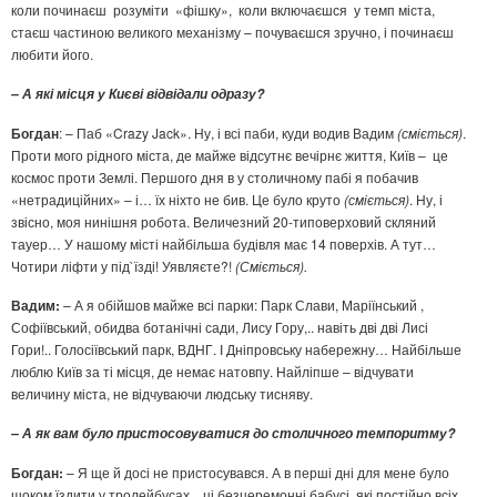
коли починаєш розуміти «фішку», коли включаєшся у темп міста,
стаєш частиною великого механізму – почуваєшся зручно, і починаєш
любити його.
–
А які місця у Києві відвідали одразу?
Богдан
: – Паб «Crazy Jack». Ну, і всі паби, куди водив Вадим
(сміється)
.
Проти мого рідного міста, де майже відсутнє вечірнє життя, Київ – це
космос проти Землі. Першого дня в у столичному пабі я побачив
«нетрадиційних» – і… їх ніхто не бив. Це було круто
(сміється)
. Ну, і
звісно, моя нинішня робота. Величезний 20-типоверховий скляний
тауер… У нашому місті найбільша будівля має 14 поверхів. А тут…
Чотири ліфти у під`їзді! Уявляєте?!
(Сміється).
Вадим:
– А я обійшов майже всі парки: Парк Слави, Маріїнський ,
Софіївський, обидва ботанічні сади, Лису Гору,.. навіть дві дві Лисі
Гори!.. Голосіївський парк, ВДНГ. І Дніпровську набережну… Найбільше
люблю Київ за ті місця, де немає натовпу. Найліпше – відчувати
величину міста, не відчуваючи людську тисняву.
–
А як вам було пристосовуватися до столичного темпоритму?
Богдан:
– Я ще й досі не пристосувався. А в перші дні для мене було
шоком їздити у тролейбусах,.. ці безцеремонні бабусі, які постійно всіх