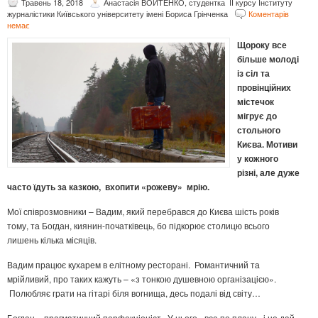
Травень 18, 2018
Анастасія ВОЙТЕНКО, студентка ІІ курсу Інституту
журналістики Київського університету імені Бориса Грінченка
Коментарів
немає
Щороку все
більше молоді
із сіл та
провінційних
містечок
мігрує до
стольного
Києва. Мотиви
у кожного
різні, але дуже
часто їдуть за казкою, вхопити «рожеву» мрію.
Мої співрозмовники – Вадим, який перебрався до Києва шість років
тому, та Богдан, киянин-початківець, бо підкорює столицю всього
лишень кілька місяців.
Вадим працює кухарем в елітному ресторані. Романтичний та
мрійливий, про таких кажуть – «з тонкою душевною організацією».
Полюбляє грати на гітарі біля вогнища, десь подалі від світу…
Богдан – прагматичний перфекціоніст. У нього «все по плану» і не дай