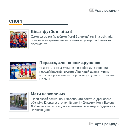
Архів розділу »
СПОРТ
Віват футбол, віват!
Саме за це ми й любимо його! За емоції одні на всіх: від
простого американського роботяги до короля Іспанії та
президента
Поразка, але не розчарування
Чоловіча збірна України з волейболу завершила
перший ігровий тиждень Ліги націй драматичним
матчем проти чинних переможців турніру — збірної
Польщі.
Матч нескорених
Після вкрай важкої ночі масованого ракетно-дронового
обстрілу Києва на столичній арені «Динамо» імені Валерія
Лобановського господарі приймали команду «Кудрівка» з
Чернігівщини.
Архів розділу »