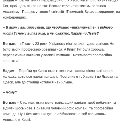
Бог, щоб щось пішло не так. Вважає себе «гвинтиком» великого
механізму. Працює у топовій світовій IT-компанії. Буває закордоном, на
конференціях.
–
В якому віці зрозуміли, що неодмінно «тікатимете» з рідного
міста? І чому випав Київ, а не, скажімо, Харків чи Львів?
Богдан
: – «Тікав» у 23 роки. У рідному місті стало нудно, затісно. Не
було змоги професійно розвиватися. А Київ? Тут була хороша,
перспективна вакансія у великій компанії. І можливості професійно
зростати.
Вадим
: – Переїзд до Києва став ключовим етапом після закінчення
коледжу, хотілося навчатися далі. Поступив я і у Харків, і до Львова та
Одеси, але до столиці хотілося найбільше.
–
Чому?
Богдан:
– Столиця, як на мене, найкращий варіант, щоб побачити та
відчути щось нове. Привабив головний офіс компанії та професійна
команда. Ну, і без кохання тут не обійшлося: на той час «воно»
мешкало в Києві.