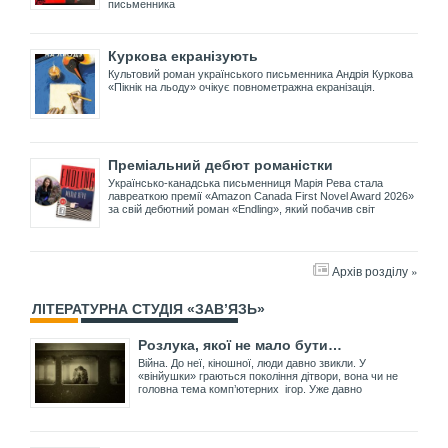
письменника
Куркова екранізують
Культовий роман українського письменника Андрія Куркова
«Пікнік на льоду» очікує повнометражна екранізація.
Преміальний дебют романістки
Українсько-канадська письменниця Марія Рева стала
лавреаткою премії «Amazon Canada First Novel Award 2026»
за свій дебютний роман «Endling», який побачив світ
Архів розділу »
ЛІТЕРАТУРНА СТУДІЯ «ЗАВ’ЯЗЬ»
Розлука, якої не мало бути…
Війна. До неї, кіношної, люди давно звикли. У
«вінйушки» граються покоління дітвори, вона чи не
головна тема комп’ютерних ігор. Уже давно