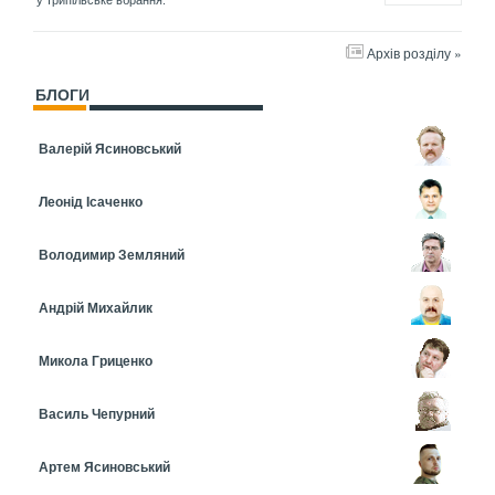
у трипільське вбрання.
Архів розділу »
БЛОГИ
Валерій Ясиновський
Леонід Ісаченко
Володимир Земляний
Андрій Михайлик
Микола Гриценко
Василь Чепурний
Артем Ясиновський