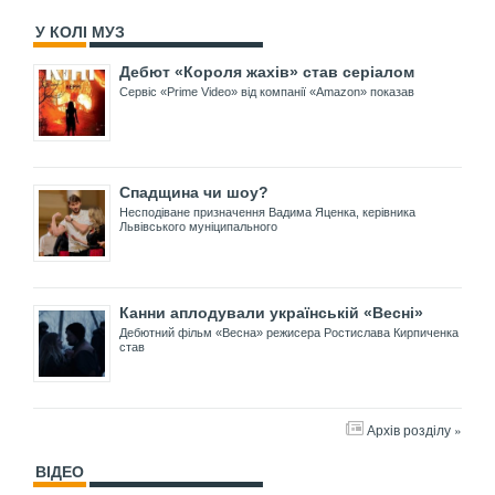
У КОЛІ МУЗ
Дебют «Короля жахів» став серіалом
Сервіс «Prime Video» від компанії «Amazon» показав
Спадщина чи шоу?
Несподіване призначення Вадима Яценка, керівника
Львівського муніципального
Канни аплодували українській «Весні»
Дебютний фільм «Весна» режисера Ростислава Кирпиченка
став
Архів розділу »
ВІДЕО