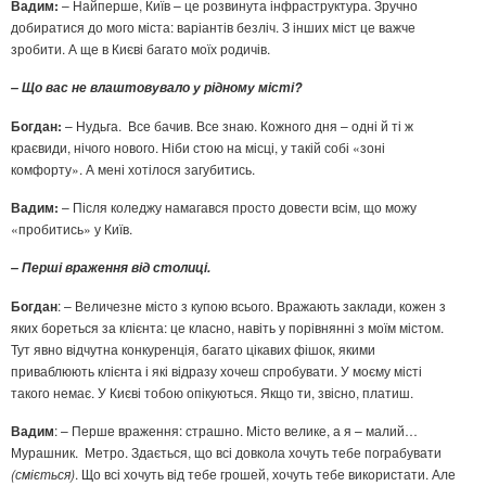
Вадим:
– Найперше, Київ – це розвинута інфраструктура. Зручно
добиратися до мого міста: варіантів безліч. З інших міст це важче
зробити. А ще в Києві багато моїх родичів.
–
Що вас не влаштовувало у рідному місті?
Богдан:
– Нудьга. Все бачив. Все знаю. Кожного дня – одні й ті ж
краєвиди, нічого нового. Ніби стою на місці, у такій собі «зоні
комфорту». А мені хотілося загубитись.
Вадим:
– Після коледжу намагався просто довести всім, що можу
«пробитись» у Київ.
–
Перші враження від столиці.
Богдан
: – Величезне місто з купою всього. Вражають заклади, кожен з
яких бореться за клієнта: це класно, навіть у порівнянні з моїм містом.
Тут явно відчутна конкуренція, багато цікавих фішок, якими
приваблюють клієнта і які відразу хочеш спробувати. У моєму місті
такого немає. У Києві тобою опікуються. Якщо ти, звісно, платиш.
Вадим
: – Перше враження: страшно. Місто велике, а я – малий…
Мурашник. Метро. Здається, що всі довкола хочуть тебе пограбувати
(сміється)
. Що всі хочуть від тебе грошей, хочуть тебе використати. Але