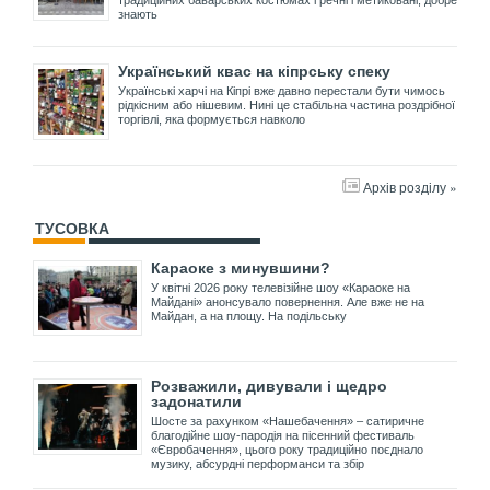
знають
Український квас на кіпрську спеку
Українські харчі на Кіпрі вже давно перестали бути чимось
рідкісним або нішевим. Нині це стабільна частина роздрібної
торгівлі, яка формується навколо
Архів розділу »
ТУСОВКА
Караоке з минувшини?
У квітні 2026 року телевізійне шоу «Караоке на
Майдані» анонсувало повернення. Але вже не на
Майдан, а на площу. На подільську
Розважили, дивували і щедро
задонатили
Шосте за рахунком «Нашебачення» – сатиричне
благодійне шоу-пародія на пісенний фестиваль
«Євробачення», цього року традиційно поєднало
музику, абсурдні перформанси та збір