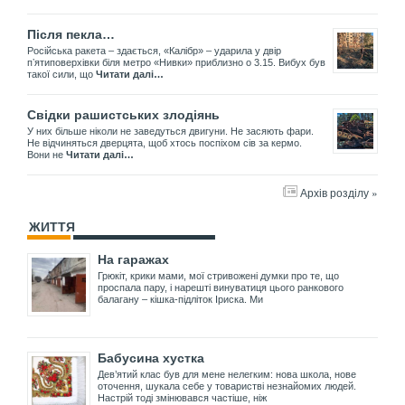
Після пекла…
Російська ракета – здається, «Калібр» – ударила у двір
пʼятиповерхівки біля метро «Нивки» приблизно о 3.15. Вибух був
такої сили, що
Читати далі…
Свідки рашистських злодіянь
У них більше ніколи не заведуться двигуни. Не засяють фари.
Не відчиняться дверцята, щоб хтось поспіхом сів за кермо.
Вони не
Читати далі…
Архів розділу »
ЖИТТЯ
На гаражах
Грюкіт, крики мами, мої стривожені думки про те, що
проспала пару, і нарешті винуватиця цього ранкового
балагану – кішка-підліток Іриска. Ми
Бабусина хустка
Дев’ятий клас був для мене нелегким: нова школа, нове
оточення, шукала себе у товаристві незнайомих людей.
Настрій тоді змінювався частіше, ніж