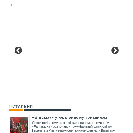
ЧИТАЛЬНЯ
«Відьмак» у ювілейному трикнижжі
Сорок років тому на сторінках польського журналу
«Fantastyka» розпочався тріумфальний шлях світом
Ґеральта з Рівії – героя серії книжок-фентезі «Відьмак»