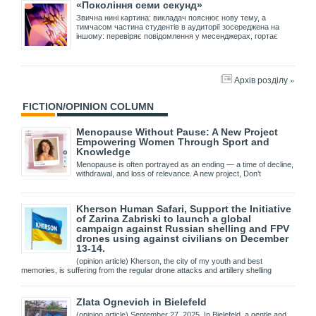
«Покоління семи секунд»
Звична нині картина: викладач пояснює нову тему, а
тимчасом частина студентів в аудиторії зосереджена на
іншому: перевіряє повідомлення у месенджерах, гортає
Архів розділу »
FICTION/OPINION COLUMN
Menopause Without Pause: A New Project
Empowering Women Through Sport and
Knowledge
Menopause is often portrayed as an ending — a time of decline,
withdrawal, and loss of relevance. A new project, Don’t
Kherson Human Safari, Support the Initiative
of Zarina Zabriski to launch a global
campaign against Russian shelling and FPV
drones using against civilians on December
13-14.
(opinion article) Kherson, the city of my youth and best
memories, is suffering from the regular drone attacks and artillery shelling
Zlata Ognevich in Bielefeld
(opinion article) September 27, 2025. In Bielefeld, a gentle and