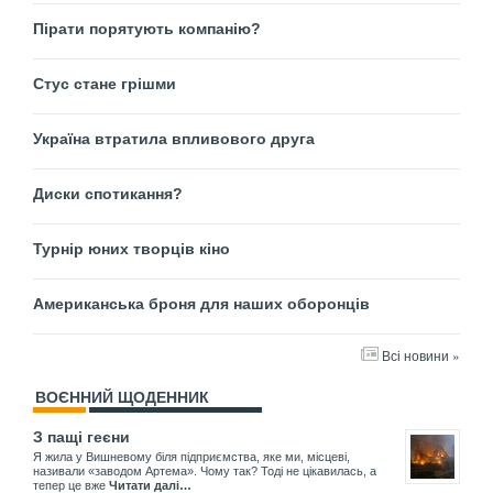
Пірати порятують компанію?
Стус стане грішми
Україна втратила впливового друга
Диски спотикання?
Турнір юних творців кіно
Американська броня для наших оборонців
Всі новини »
ВОЄННИЙ ЩОДЕННИК
З пащі геєни
Я жила у Вишневому біля підприємства, яке ми, місцеві,
називали «заводом Артема». Чому так? Тоді не цікавилась, а
тепер це вже
Читати далі…