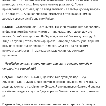
розпихують ліктями… Тому купив машину
(сміється)
. Почав
приглядатися, зрозумів, що за виїзд автівкою на автобусну смугу можуть
і не покарати… А це неабияк економить час. Став нахабнішим на
дорозі, у своєму місті їздив спокійніше.
Вадим:
– Став частиною цього життя. Це коли у метро вже заздалегідь
вибираєш потрібну частину потяга: наприклад, треті двері другого
вагона, бо тобі виходити на Либідській, а так найближче до виходу. Бо
якщо на зупинці стоїть твоя маршрутка, найкраще забігти у неї першим,
поки натовп ще тільки виходить з метро. Слідкуєш за людським
потоком, аналізуєш – і так з часом стаєш частиною великого
мурашника.
–
Чи відрізняються стиль життя, звички, а головне молодь у
столиці та в провінції?
Богдан:
– Коли їдеш і бачиш, що київською вулицею йде… Ісус
Христос… Оце, я думаю, Київ посутньо відрізняється від мого міста. Тут
люди дозволяють незрівнянно більше. Як не вдягнувся б, якого б дивака
із себе не зачудив – тут це буде нормою. Мої містяни за таке прокляли
б!
Вадим:
– Так, у Києві ніхто нікого не хвилює і не «парить». Всі живуть