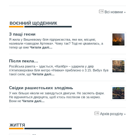
Всі новини »
ВОЄННИЙ ЩОДЕННИК
З пащі геєни
Я жила у Вишневому біля підприємства, яке ми, місцеві,
називали «заводом Артема». Чому так? Тоді не цікавилась, а
тепер це вже
Читати далі…
Після пекла…
Російська ракета – здається, «Калібр» – ударила у двір
пʼятиповерхівки біля метро «Нивки» приблизно о 3.15. Вибух був
такої сили, що
Читати далі…
Свідки рашистських злодіянь
У них більше ніколи не заведуться двигуни. Не засяють фари.
Не відчиняться дверцята, щоб хтось поспіхом сів за кермо.
Вони не
Читати далі…
Архів розділу »
ЖИТТЯ