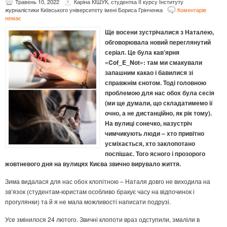
Травень 10, 2022
Каріна КІШУК, студентка ІІ курсу Інституту
журналістики Київського університету імені Бориса Грінченка
Коментарів
немає
Ще восени зустрічалися з Наталею,
обговорювала новий переглянутий
серіал. Це була кав’ярня
«Cof_E_Not»: там ми смакували
запашним какао і бавилися зі
справжнім єнотом. Тоді головною
проблемою для нас обох була сесія
(ми ще думали, що складатимемо її
очно, а не дистанційно, як рік тому).
На вулиці сонечко, назустріч
чимчикують люди – хто привітно
усміхається, хто заклопотано
поспішає. Того ясного і прозорого
жовтневого дня на вулицях Києва звично вирувало життя.
Зима видалася для нас обох клопітною – Наталя довго не виходила на
зв’язок (студентам-юристам особливо бракує часу на відпочинок і
прогулянки) та й я не мала можливості написати подрузі.
Усе змінилося 24 лютого. Звичні клопоти враз одступили, змаліли в