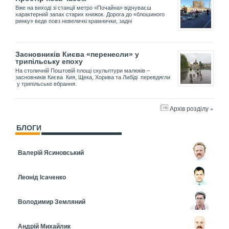
Вже на виході зі станції метро «Почайна» відчуваєш
характерний запах старих книжок. Дорога до «блошиного
ринку» веде повз невеличкі крамнички, задні
Засновників Києва «перенесли» у
трипільську епоху
На столичній Поштовій площі скульптури малюків –
засновників Києва Кия, Щека, Хорива та Либіді перевдягли
у трипільське вбрання.
Архів розділу »
БЛОГИ
Валерій Ясиновський
Леонід Ісаченко
Володимир Земляний
Андрій Михайлик