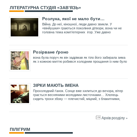
ЛІТЕРАТУРНА СТУДІЯ «ЗАВ’ЯЗЬ»
Розлука, якої не мало бути…
Війна. До неї, кіношної, люди давно звикли. У
«вінйушки» граються покоління дітвори, вона чи не
головна тема комп’ютерних ігор. Уже давно
Розірване ґроно
вона була поруч як він задрімав як тіло його забирала зима
як з кожною миттю робився холодним прощання із ним було
ЗІРКИ МАЮТЬ ІМЕНА
Прохолодний ґанок. Сонце вже хилиться до вечора, вітер
грається весняними молодими листочками… Хлопець
сидить трохи збоку — плечистий, міцний, з блакитними,
Архів розділу »
ПІЛІГРИМ