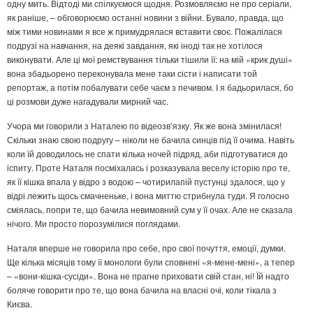
одну мить. Відтоді ми спілкуємося щодня. Розмовляємо не про серіали,
як раніше, – обговорюємо останні новини з війни. Бувало, правда, що
між тими новинами я все ж примудрялася вставити своє. Пожалілася
подрузі на навчання, на деякі завдання, які іноді так не хотілося
виконувати. Але ці мої ремствування тільки тішили її: на мій «крик душі»
вона збадьорено переконувала мене таки сісти і написати той
репортаж, а потім побалувати себе чаєм з печивом. І я бадьорилася, бо
ці розмови дуже нагадували мирний час.
Учора ми говорили з Наталею по відеозв’язку. Як же вона змінилася!
Скільки знаю свою подругу – ніколи не бачила синців під її очима. Навіть
коли їй доводилось не спати кілька ночей підряд, аби підготуватися до
іспиту. Проте Наталя посміхалась і розказувала веселу історію про те,
як її кішка впала у відро з водою – чотирилапій пустунці здалося, що у
відрі лежить щось смачненьке, і вона миттю стрибнула туди. Я голосно
сміялась, попри те, що бачила невимовний сум у її очах. Але не сказала
нічого. Ми просто порозумілися поглядами.
Наталя вперше не говорила про себе, про свої почуття, емоції, думки.
Ще кілька місяців тому її монологи були сповнені «я-мене-мені», а тепер
– «вони-кішка-сусіди». Вона не прагне приховати свій стан, ні! Їй надто
боляче говорити про те, що вона бачила на власні очі, коли тікала з
Києва.