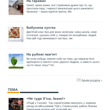
На гаражах
Грюкіт, крики мами, мої стривожені думки про те, що
проспала пару, і нарешті винуватиця цього ранкового
балагану – кішка-підліток Іриска. Ми
Бабусина хустка
Дев’ятий клас був для мене нелегким: нова школа, нове
оточення, шукала себе у товаристві незнайомих людей.
Настрій тоді змінювався частіше, ніж
На рубежі пам’яті
Ви коли-небудь ловили себе на тому, що намагаєтеся
відтворити в пам’яті голос дорогої людини, а замість нього
чуєте лише тишу? Не
Архів розділу »
ТЕМА
«Не туди б’єш, Іване!»
«Події у Сихові». Так сором’язливо іменують у новинах
напад на військовиків ТЦК у Сихівському районі Львова.
Намагання подати цей зухвалий акт