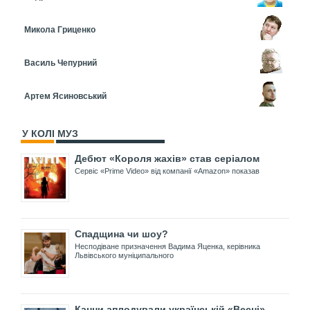
Микола Гриценко
Василь Чепурний
Артем Ясиновський
У КОЛІ МУЗ
Дебют «Короля жахів» став серіалом
Сервіс «Prime Video» від компанії «Amazon» показав
Спадщина чи шоу?
Несподіване призначення Вадима Яценка, керівника
Львівського муніципального
Канни аплодували українській «Весні»