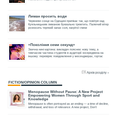
Лиман просить води
Червневе сонце на Одещині припікає так, що повітря над
Куяльницьким лиманом буквально тремтить. Палючий вітер
розносить терпкий запах солі, нагрітої глини
«Покоління семи секунд»
Звична нині картина: викладач пояснює нову тему, а
тимчасом частина студентів в аудиторії зосереджена на
іншому: перевіряє повідомлення у месенджерах, гортає
Архів розділу »
FICTION/OPINION COLUMN
Menopause Without Pause: A New Project
Empowering Women Through Sport and
Knowledge
Menopause is often portrayed as an ending — a time of decline,
withdrawal, and loss of relevance. A new project, Don’t