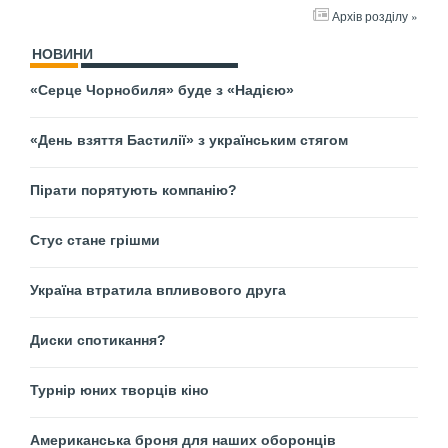
Архів розділу »
НОВИНИ
«Серце Чорнобиля» буде з «Надією»
«День взяття Бастилії» з українським стягом
Пірати порятують компанію?
Стус стане грішми
Україна втратила впливового друга
Диски спотикання?
Турнір юних творців кіно
Американська броня для наших оборонців