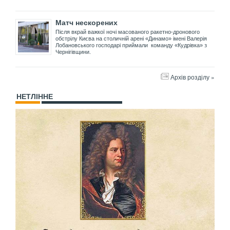
Матч нескорених
Після вкрай важкої ночі масованого ракетно-дронового
обстрілу Києва на столичній арені «Динамо» імені Валерія
Лобановського господарі приймали команду «Кудрівка» з
Чернігівщини.
Архів розділу »
НЕТЛІННЕ