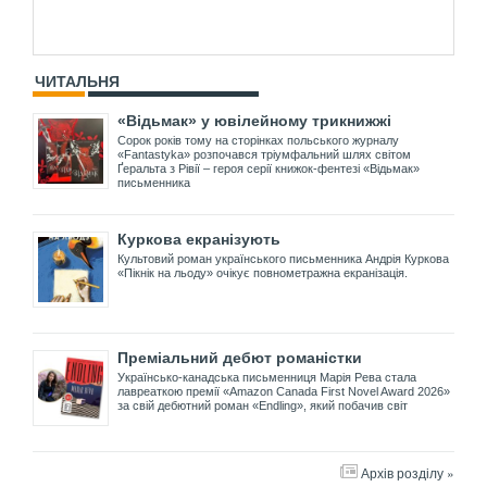
ЧИТАЛЬНЯ
«Відьмак» у ювілейному трикнижжі
Сорок років тому на сторінках польського журналу
«Fantastyka» розпочався тріумфальний шлях світом
Ґеральта з Рівії – героя серії книжок-фентезі «Відьмак»
письменника
Куркова екранізують
Культовий роман українського письменника Андрія Куркова
«Пікнік на льоду» очікує повнометражна екранізація.
Преміальний дебют романістки
Українсько-канадська письменниця Марія Рева стала
лавреаткою премії «Amazon Canada First Novel Award 2026»
за свій дебютний роман «Endling», який побачив світ
Архів розділу »