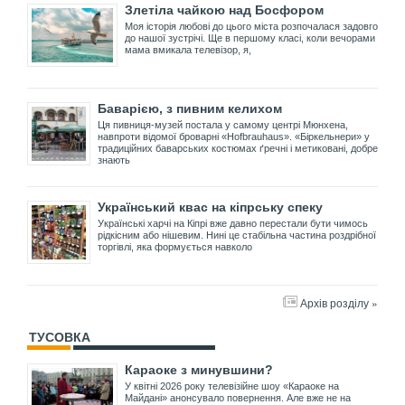
Злетіла чайкою над Босфором
Моя історія любові до цього міста розпочалася задовго
до нашої зустрічі. Ще в першому класі, коли вечорами
мама вмикала телевізор, я,
Баварією, з пивним келихом
Ця пивниця-музей постала у самому центрі Мюнхена,
навпроти відомої броварні «Hofbrauhaus». «Біркельнери» у
традиційних баварських костюмах ґречні і метиковані, добре
знають
Український квас на кіпрську спеку
Українські харчі на Кіпрі вже давно перестали бути чимось
рідкісним або нішевим. Нині це стабільна частина роздрібної
торгівлі, яка формується навколо
Архів розділу »
ТУСОВКА
Караоке з минувшини?
У квітні 2026 року телевізійне шоу «Караоке на
Майдані» анонсувало повернення. Але вже не на