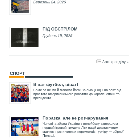
Березень 24, 2026
ПІД ОБСТРІЛОМ
Грудень 15, 2025
Архів розділу »
СПОРТ
Віват футбол, віват!
Саме за це ми й любимо його! За емоції одні на всіх: від
простого американського роботяги до короля Іспанії та
президента
Поразка, але не розчарування
Чоловіча збірна України з волейболу завершила
перший ігровий тиждень Ліги націй драматичним
матчем проти чинних переможців турніру — збірної
Польщі.