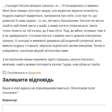
…Сьогодні Наталя вперше сказала «я»: «Я посварилась із мамою».
Мені було прикро чути про сварку, але водночас відчула полегкість:
подруга нарешті відкрилася, заговорила про себе, а не про те, що
довкола! А сама сварка – із тих, які звуть банальними. Наталя не могла
знайти свій білий светр у шафі, а мама затято сперечалася: светр
точно лежить на тій полиці, де й має бути. Тоді, до війни, почувши таке я
б не здивувалася: стосунки Наталі з мамою часто давали електричну
напругу. А сьогодні я мимоволі дякувала цій родинній суперечці: вона
вивела подругу з її мушлі, змусила поділитися своїми емоціями. Тепер я
усвідомила, наскільки міцний зв’язок між нами.
З нетерпінням чекаю перемоги. Щоб стрівшись обняти Наталю і,
можливо, навіть мовчки поплакати разом. Гадаю, нам обом це треба.
Опубліковано в
Щоденник
Залишити відповідь
Ваша e-mail адреса не оприлюднюватиметься.
Обов’язкові поля
позначені
*
Коментар