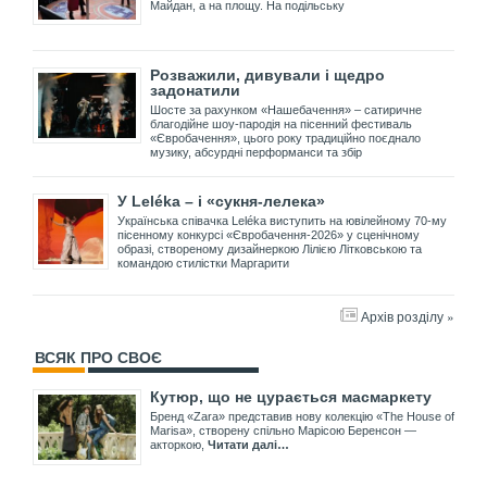
Майдан, а на площу. На подільську
Розважили, дивували і щедро
задонатили
Шосте за рахунком «Нашебачення» – сатиричне
благодійне шоу-пародія на пісенний фестиваль
«Євробачення», цього року традиційно поєднало
музику, абсурдні перформанси та збір
У Leléka – і «сукня-лелека»
Українська співачка Leléka виступить на ювілейному 70-му
пісенному конкурсі «Євробачення-2026» у сценічному
образі, створеному дизайнеркою Лілією Літковською та
командою стилістки Маргарити
Архів розділу »
ВСЯК ПРО СВОЄ
Кутюр, що не цурається масмаркету
Бренд «Zara» представив нову колекцію «The House of
Marisa», створену спільно Марісою Беренсон —
акторкою,
Читати далі…