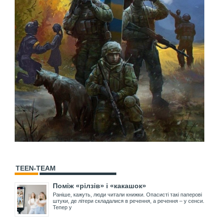
TEEN-TEAM
Поміж «рілзів» і «какашок»
Раніше, кажуть, люди читали книжки. Опасисті такі паперові
штуки, де літери складалися в речення, а речення – у сенси.
Тепер у