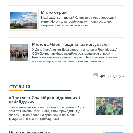
Місто серця
Іноді здається, що мій Слов’янськ живе всередині
мене. Його голос особливий – тихий, як шурхіт
сторінок, і затятий, як вітер, що
Молода Чернігівщина активізується
У День Української Державності начальник Чернігівської
ОВА В’ячеслав Чаус офіційно розпорядився створити
Регіональний молодіжний конгрес. Цей консультативно-
дорадчий орган покликаний активніше залучати
Архів розділу »
СТОЛИЦЯ
«Протасів Яр» зібрав відважних і
небайдужих
Цьогорічний четвертий фестиваль «Протасів Яр»
пам’яті Романа Ратушного, який проходить під
гаслом: «Щоб слова не дзвеніли, а важили»,
традиційно об’єднав громадських
Простір поза часом