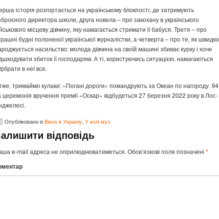
ерша історія розгортається на українському блокпості, де затримують
зброєного директора школи, друга новела – про закохану в українського
ійськового місцеву дівчину, яку намагається стримати її бабуся. Третя – про
трашні будні полоненої української журналістки, а четверта – про те, як швидко
ароджується насильство: молода дівчина на своїй машині збиває курку і хоче
ідшкодувати збиток її господарям. А ті, користуючись ситуацією, намагаються
дібрати в неї все.
тже, тримаймо кулаки: «Погані дороги» помандрують за Океан по нагороду. 94
а церемонія вручення премії «Оскар» відбудеться 27 березня 2022 року в Лос-
нджелесі.
Опубліковано в
Вікно в Україну
,
У колі муз
Залишити відповідь
аша e-mail адреса не оприлюднюватиметься.
Обов’язкові поля позначені
*
оментар