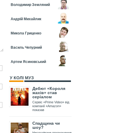
Володимир Земляний
Андрій Михайлик
Микола Гриценко
Василь Чепурний
Артем Ясиновський
У КОЛІ МУЗ
Дебют «Короля
жахів» став
серіалом
Сервіс «Prime Video» від
компанії «Amazon»
показав
Спадщина чи
шоу?
Несподіване призначення