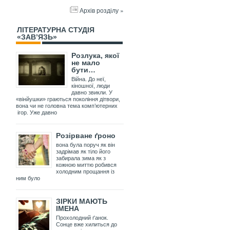
Архів розділу »
ЛІТЕРАТУРНА СТУДІЯ
«ЗАВ’ЯЗЬ»
Розлука, якої
не мало
бути…
Війна. До неї,
кіношної, люди
давно звикли. У
«вінйушки» граються покоління дітвори,
вона чи не головна тема комп’ютерних
ігор. Уже давно
Розірване ґроно
вона була поруч як він
задрімав як тіло його
забирала зима як з
кожною миттю робився
холодним прощання із
ним було
ЗІРКИ МАЮТЬ
ІМЕНА
Прохолодний ґанок.
Сонце вже хилиться до