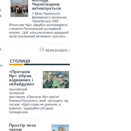
Молода
Чернігівщина
активізується
,
У День Української
х
Державності начальник
Чернігівської ОВА
В’ячеслав Чаус офіційно розпорядився
створити Регіональний молодіжний
конгрес. Цей консультативно-дорадчий
орган покликаний активніше залучати
и.
Архів розділу »
СТОЛИЦЯ
но
«Протасів
Яр» зібрав
відважних і
небайдужих
Цьогорічний
четвертий
фестиваль «Протасів Яр» пам’яті
Романа Ратушного, який проходить під
гаслом: «Щоб слова не дзвеніли, а
важили», традиційно об’єднав
громадських
Простір поза
часом