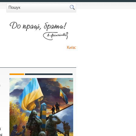
Київ:
и
ї
ої