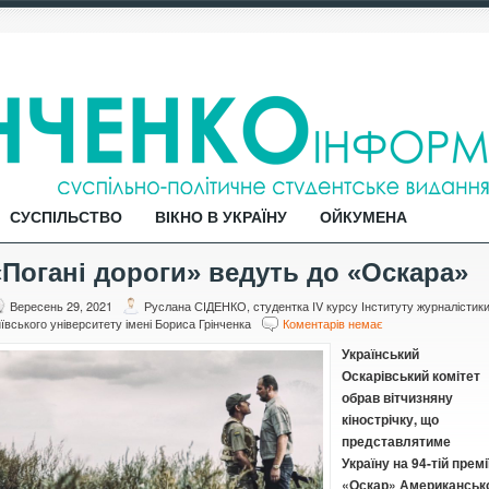
СУСПІЛЬСТВО
ВІКНО В УКРАЇНУ
ОЙКУМЕНА
«Погані дороги» ведуть до «Оскара»
Вересень 29, 2021
Руслана СІДЕНКО, студентка IV курсу Інституту журналістик
ївського університету імені Бориса Грінченка
Коментарів немає
Український
Оскарівський
комітет
обрав
вітчизняну
кінострічку, що
представлятиме
Україну на 94-
ті
й премі
«Оскар» Американськ