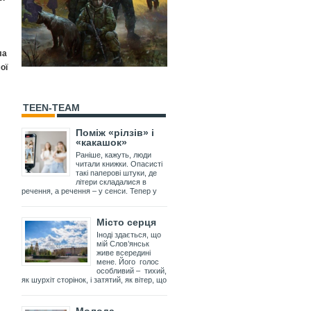
ла
ої
TEEN-TEAM
Поміж «рілзів» і
«какашок»
Раніше, кажуть, люди
читали книжки. Опасисті
такі паперові штуки, де
літери складалися в
речення, а речення – у сенси. Тепер у
Місто серця
Іноді здається, що
мій Слов’янськ
живе всередині
мене. Його голос
особливий – тихий,
як шурхіт сторінок, і затятий, як вітер, що