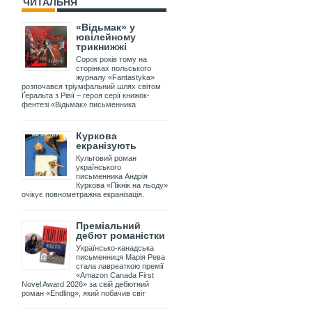
ЧИТАЛЬНЯ
«Відьмак» у
ювілейному
трикнижжі
Сорок років тому на
сторінках польського
журналу «Fantastyka»
розпочався тріумфальний шлях світом
Ґеральта з Рівії – героя серії книжок-
фентезі «Відьмак» письменника
Куркова
екранізують
Культовий роман
українського
письменника Андрія
Куркова «Пікнік на льоду»
очікує повнометражна екранізація.
Преміальний
дебют романістки
Українсько-канадська
письменниця Марія Рева
стала лавреаткою премії
«Amazon Canada First
Novel Award 2026» за свій дебютний
роман «Endling», який побачив світ