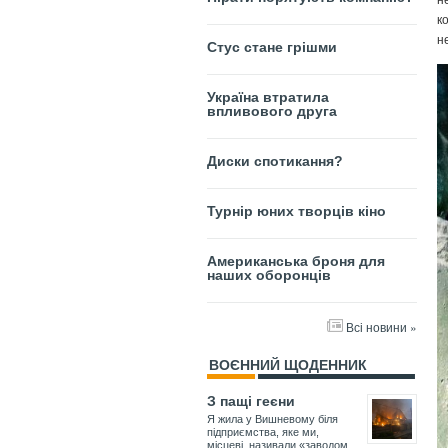
к
н
Стус стане грішми
Україна втратила
впливового друга
Диски спотикання?
Турнір юних творців кіно
Американська броня для
наших оборонців
Всі новини »
ВОЄННИЙ ЩОДЕННИК
З пащі геєни
Я жила у Вишневому біля
підприємства, яке ми,
місцеві, називали «заводом