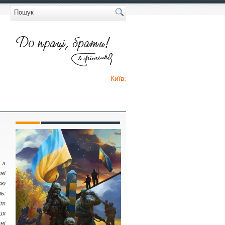
Київ:
 з
al
єю
ь:
іт
их
ні