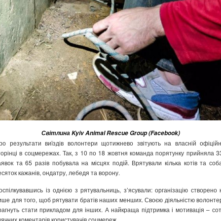
Світлина Kyiv Animal Rescue Group (Facebook)
ро результати виїздів волонтери щотижнево звітують на власній офіційн
торінці в соцмережах. Так, з 10 по 18 жовтня команда порятунку прийняла 3
аявок та 65 разів побувала на місцях подій. Врятували кілька котів та соба
есяток кажанів, ондатру, лебедя та ворону.
оспілкувавшись із однією з рятувальниць, з’ясували: організацію створено 
ише для того, щоб рятувати братів наших менших. Своєю діяльністю волонте
рагнуть стати прикладом для інших. А найкраща підтримка і мотивація – сот
дячних коментарів користувачів соцмереж.