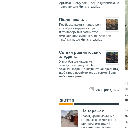
Артема». Чому так? Тоді не цікавилась, а
тепер це вже
Читати далі…
Після пекла…
Російська ракета – здається,
«Калібр» – ударила у двір
пʼятиповерхівки біля метро
«Нивки» приблизно о 3.15. Вибух був
такої сили, що
Читати далі…
Свідки рашистських
злодіянь
У них більше ніколи не
заведуться двигуни. Не
засяють фари. Не відчиняться дверцята,
щоб хтось поспіхом сів за кермо. Вони
не
Читати далі…
П
с
Архів розділу »
з
д
ЖИТТЯ
П
На гаражах
л
Грюкіт, крики мами, мої
стривожені думки про те,
п
що проспала пару, і
в
нарешті винуватиця