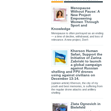
Menopause
Without Pause: A
New Project
Empowering
Women Through
Sport and
Knowledge
Menopause is often portrayed as an ending
— a time of decline, withdrawal, and loss of
relevance. A new project, Don’t
Kherson Human
Safari, Support the
Initiative of Zarina
Zabriski to launch
a global campaign
against Russian
shelling and FPV drones
using against civilians on
December 13-14.
(opinion article) Kherson, the city of my
youth and best memories, is suffering from
the regular drone attacks and artillery
shelling
Zlata Ognevich in
Bielefeld