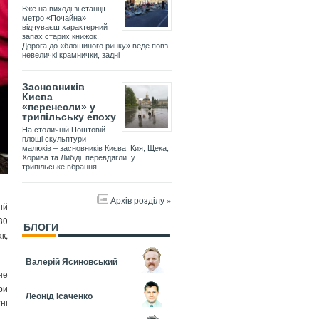
Вже на виході зі станції
метро «Почайна»
відчуваєш характерний
запах старих книжок.
Дорога до «блошиного ринку» веде повз
невеличкі крамнички, задні
Засновників
Києва
«перенесли» у
трипільську епоху
На столичній Поштовій
площі скульптури
малюків – засновників Києва Кия, Щека,
Хорива та Либіді перевдягли у
трипільське вбрання.
Архів розділу »
ій
30
БЛОГИ
к,
Валерій Ясиновський
не
ри
Леонід Ісаченко
ні