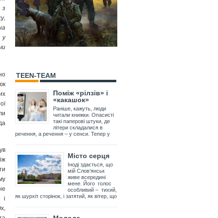
з
у,
на
 у
чи
но
TEEN-TEAM
юк
их
Поміж «рілзів» і
«какашок»
ої
Раніше, кажуть, люди
ли
читали книжки. Опасисті
да
такі паперові штуки, де
літери складалися в
речення, а речення – у сенси. Тепер у
ув
Місто серця
іж
Іноді здається, що
ти
мій Слов’янськ
му
живе всередині
мене. Його голос
не
особливий – тихий,
як шурхіт сторінок, і затятий, як вітер, що
 і
х,
та