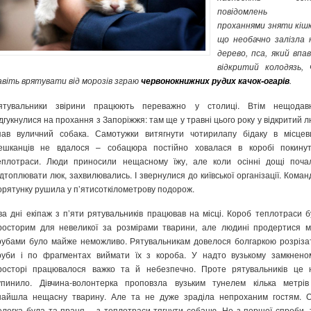
повідомлень 
проханнями зняти кішк
що необачно залізла 
дерево, пса, який впав
відкритий колодязь, 
авіть врятувати від морозів зграю
.
червонокнижних рудих качок-огарів
ятувальники звірини працюють переважно у столиці.
Вт
ім нещодав
ідгукнулися на прохання з Запоріжжя: там ще у травні цього року у відкритий л
пав вуличний собака. Самотужки витягнути чотирилапу бідаку в місцев
ешканців не вдалося – собацюра постійно ховалася в коробі покинут
еплотраси. Люди приносили нещасному їжу, але коли осінні дощі поча
ідтоплювати люк, захвилювались. І звернулися до київської організації. Коман
орятунку рушила у п’ятисоткілометрову подорож.
ва дні екіпаж з п’яти рятувальників працював на місці. Короб теплотраси б
росторим для невеликої за розмірами тварини, але людині продертися м
рубами було майже неможливо. Рятувальникам довелося болгаркою розріза
руби і по фрагментах виймати їх з короба. У надто вузькому замкнено
росторі працювалося важко та й небезпечно. Проте рятувальників це 
упинило. Дівчина-волонтерка проповзла вузьким тунелем кілька метрів
найшла нещасну тварину. Але та не дуже зраділа непроханим гостям. О
елегка була та праця – з теплотраси тягнути собацю. Не з першої спроби, 