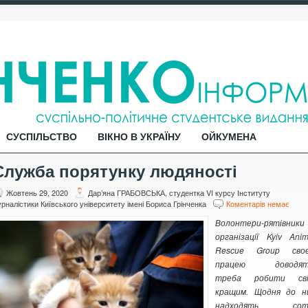
СУСПІЛЬСТВО
ВІКНО В УКРАЇНУ
ОЙКУМЕНА
Служба порятунку людяності
Жовтень 29, 2020
Дар’яна ГРАБОВСЬКА, студентка VI курсу Інституту
рналістики Київського університету імені Бориса Грінченка
Коментарів немає
Волонтери-рятівники
організації Kyiv Anim
Rescue Group сво
працею доводят
треба робити св
кращим. Щодня до н
надходять сот