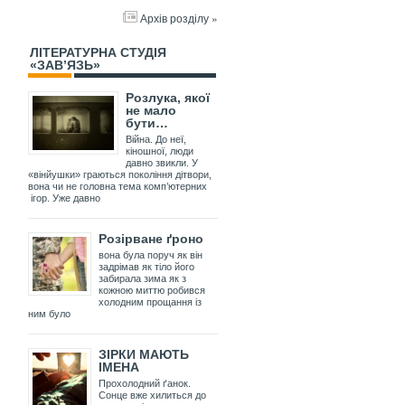
Архів розділу »
ЛІТЕРАТУРНА СТУДІЯ
«ЗАВ’ЯЗЬ»
Розлука, якої
не мало
бути…
Війна. До неї,
кіношної, люди
давно звикли. У
«вінйушки» граються покоління дітвори,
вона чи не головна тема комп’ютерних
ігор. Уже давно
Розірване ґроно
вона була поруч як він
задрімав як тіло його
забирала зима як з
кожною миттю робився
холодним прощання із
ним було
ЗІРКИ МАЮТЬ
ІМЕНА
Прохолодний ґанок.
Сонце вже хилиться до