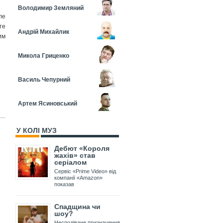
Володимир Земляний
ле
те
Андрій Михайлик
им
Микола Гриценко
Василь Чепурний
Артем Ясиновський
У КОЛІ МУЗ
Дебют «Короля
жахів» став
серіалом
Сервіс «Prime Video» від
компанії «Amazon»
показав
Спадщина чи
шоу?
Несподіване призначення