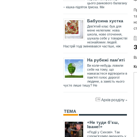
цього ранкового балагану
– кішка-підліток Іриска. Ми
П
т
Бабусина хустка
н
Дев’ятий клас був для
с
мене нелегким: нова
школа, нове оточення,
шукала себе у товаристві
незнайомих людей.
Настрій тоді змінювався частіше, ніж
В
На рубежі пам’яті
К
Ви коли-небудь ловили
себе на тому, що
намагаєтеся відтворити в
пам’яті голос дорогої
людини, а замість нього
чуєте лише тишу? Не
Архів розділу »
ТЕМА
«Не туди б’єш,
Іване!»
«Події у Сихові». Так
сором’язливо іменують у