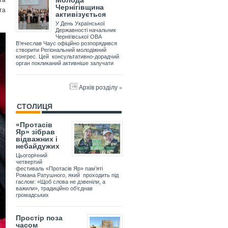
Молода
Чернігівщина
та
активізується
У День Української
Державності начальник
Чернігівської ОВА
В’ячеслав Чаус офіційно розпорядився
створити Регіональний молодіжний
конгрес. Цей консультативно-дорадчий
орган покликаний активніше залучати
Архів розділу »
СТОЛИЦЯ
«Протасів
Яр» зібрав
відважних і
небайдужих
Цьогорічний
четвертий
фестиваль «Протасів Яр» пам’яті
Романа Ратушного, який проходить під
гаслом: «Щоб слова не дзвеніли, а
важили», традиційно об’єднав
громадських
Простір поза
часом