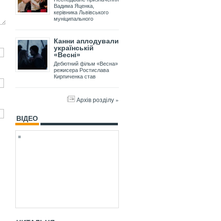
Вадима Яценка,
керівника Львівського
муніципального
Канни аплодували
українській
«Весні»
Дебютний фільм «Весна»
режисера Ростислава
Кирпиченка став
Архів розділу »
ВІДЕО