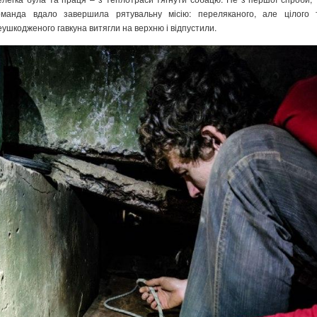
оманда вдало завершила рятувальну місію: переляканого, але цілого 
еушкодженого гавкуна витягли на верхню і відпустили.