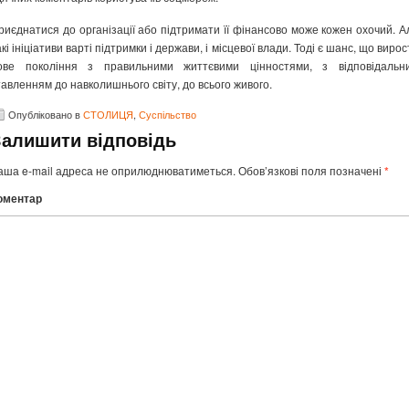
риєднатися до організації або підтримати її фінансово може кожен охочий. А
акі ініціативи варті підтримки і держави, і місцевої влади. Тоді є шанс, що вирос
ове покоління з правильними життєвими цінностями, з відповідальн
тавленням до навколишнього світу, до всього живого.
Опубліковано в
СТОЛИЦЯ
,
Суспільство
Залишити відповідь
аша e-mail адреса не оприлюднюватиметься.
Обов’язкові поля позначені
*
оментар