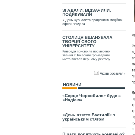
ЗГАДАЛИ, ВІДЗАЧИЛИ,
ПОДЯКУВАЛИ
У День журналіста працівників медійної
сфери згадала
н
СТОЛИЦЯ ВШАНУВАЛА
ТВОРЦЯ СВОГО
Р
УНІВЕРСИТЕТУ
в
Київрада присвоїла посмертно
звання «Почесний громадянин
в
міста Києва» першому ректору
м
т
Архів розділу »
п
п
НОВИНИ
Д
«Серце Чорнобиля» буде з
п
«Надією»
т
т
«День взяття Бастилії» з
п
українським стягом
з
з
Пірати порятують компанію?
н