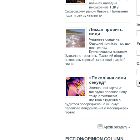
новинах напад на
військовиків ТЦК у
Сихівському районі Львова. Намагання
подати цей зухвалий акт
І
Лиман просить
води
Червневе сонце на
E
Одещині припікає так, що
повітря над
Куяльницьким лиманом
буквально тремтить. Палючий вітер
розносить терпкий запах солі, нагрітої
С
глини
«Покоління семи
секунд»
Звична нині картина:
викладач пояснює нову
тему, а тимчасом
частина студентів в
аудиторії зосереджена на іншому:
перевіряє повідомлення у месенджерах,
гортає
Архів розділу »
FICTION/OPINION COLUMN