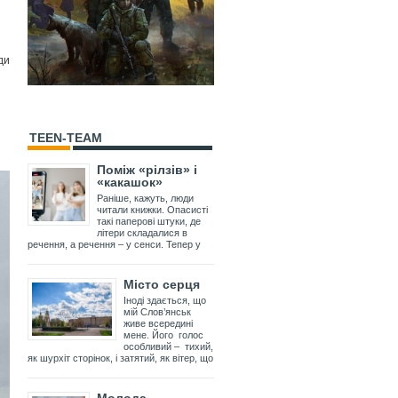
ди
TEEN-TEAM
Поміж «рілзів» і
«какашок»
Раніше, кажуть, люди
читали книжки. Опасисті
такі паперові штуки, де
літери складалися в
речення, а речення – у сенси. Тепер у
Місто серця
Іноді здається, що
мій Слов’янськ
живе всередині
мене. Його голос
особливий – тихий,
як шурхіт сторінок, і затятий, як вітер, що