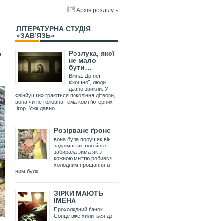
Архів розділу »
ЛІТЕРАТУРНА СТУДІЯ
«ЗАВ’ЯЗЬ»
о.
Розлука, якої
не мало
и
бути…
Війна. До неї,
кіношної, люди
давно звикли. У
«вінйушки» граються покоління дітвори,
вона чи не головна тема комп’ютерних
ігор. Уже давно
Розірване ґроно
вона була поруч як він
задрімав як тіло його
забирала зима як з
кожною миттю робився
холодним прощання із
ним було
ЗІРКИ МАЮТЬ
ІМЕНА
Прохолодний ґанок.
Сонце вже хилиться до