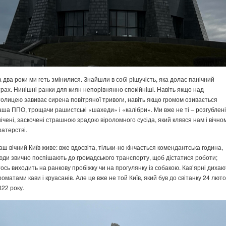
а два роки ми геть змінилися. Знайшли в собі рішучість, яка долає панічний
трах. Нинішні ранки для киян непорівнянно спокійніші. Навіть якщо над
толицею завиває сирена повітряної тривоги, навіть якщо громом озивається
аша ППО, трощачи рашистські «шахеди» і «калібри». Ми вже не ті – розгублені
нічені, заскочені страшною зрадою віроломного сусіда, який клявся нам і вічно
ратерстві.
аш вічний Київ живе: вже вдосвіта, тільки-но кінчається комендантська година,
юди звично поспішають до громадського транспорту, щоб дістатися роботи;
тось виходить на ранкову пробіжку чи на прогулянку із собакою. Кав’ярні дихаю
роматами кави і круасанів. Але це вже не той Київ, який був до світанку 24 люто
022 року.