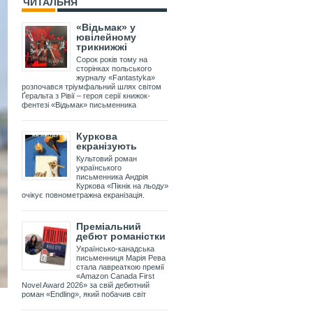
ЧИТАЛЬНЯ
«Відьмак» у
ювілейному
трикнижжі
Сорок років тому на
сторінках польського
журналу «Fantastyka»
розпочався тріумфальний шлях світом
Ґеральта з Рівії – героя серії книжок-
фентезі «Відьмак» письменника
Куркова
екранізують
Культовий роман
українського
письменника Андрія
Куркова «Пікнік на льоду»
очікує повнометражна екранізація.
Преміальний
дебют романістки
Українсько-канадська
письменниця Марія Рева
стала лавреаткою премії
«Amazon Canada First
Novel Award 2026» за свій дебютний
роман «Endling», який побачив світ