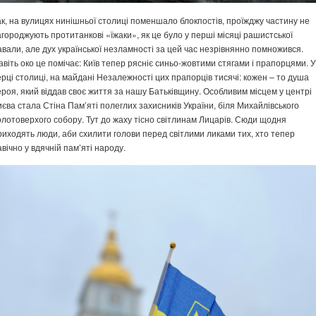
ак, на вулицях нинішньої столиці поменшало блокпостів, проїжджу частину не
агороджують протитанкові «їжаки», як це було у перші місяці рашистської
авали, але дух української незламності за цей час незрівнянно помножився.
авіть око це помічає: Київ тепер рясніє синьо-жовтими стягами і прапорцями. У
ерці столиці, на майдані Незалежності цих прапорців тисячі: кожен – то душа
ероя, який віддав своє життя за нашу Батьківщину. Особливим місцем у центрі
иєва стала Стіна Пам’яті полеглих захисників України, біля Михайлівського
олотоверхого собору. Тут до жаху тісно світлинам Лицарів. Сюди щодня
риходять люди, аби схилити голови перед світлими ликами тих, хто тепер
авічно у вдячній пам’яті народу.