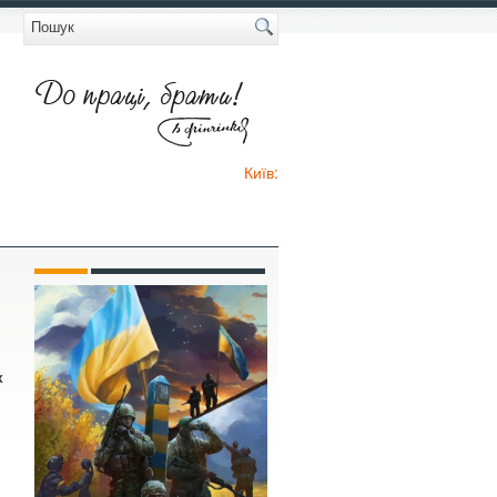
Київ:
х