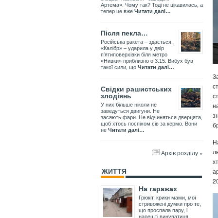
Артема». Чому так? Тоді не цікавилась, а
тепер це вже
Читати далі…
Після пекла…
Російська ракета – здається,
«Калібр» – ударила у двір
пʼятиповерхівки біля метро
«Нивки» приблизно о 3.15. Вибух був
такої сили, що
Читати далі…
З
с
Свідки рашистських
с
злодіянь
н
У них більше ніколи не
заведуться двигуни. Не
з
засяють фари. Не відчиняться дверцята,
б
щоб хтось поспіхом сів за кермо. Вони
не
Читати далі…
Н
л
Архів розділу »
х
а
ЖИТТЯ
2
На гаражах
Грюкіт, крики мами, мої
стривожені думки про те,
що проспала пару, і
нарешті винуватиця