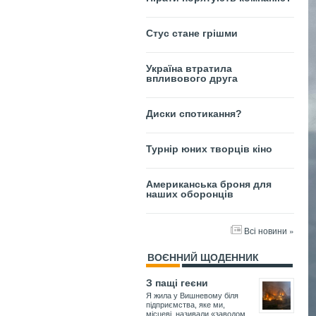
Стус стане грішми
Україна втратила
впливового друга
Диски спотикання?
Турнір юних творців кіно
Американська броня для
наших оборонців
Всі новини »
ВОЄННИЙ ЩОДЕННИК
З пащі геєни
Я жила у Вишневому біля
підприємства, яке ми,
місцеві, називали «заводом