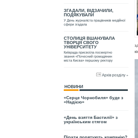
ЗГАДАЛИ, ВІДЗАЧИЛИ,
ПОДЯКУВАЛИ
У День журналіста працівників медійної
сфери згадала
СТОЛИЦЯ ВШАНУВАЛА
ТВОРЦЯ СВОГО
з
УНІВЕРСИТЕТУ
к
Київрада присвоїла посмертно
звання «Почесний громадянин
міста Києва» першому ректору
Архів розділу »
НОВИНИ
«Серце Чорнобиля» буде з
«Надією»
«День взяття Бастилії» з
українським стягом
Пірати порятують компанію?