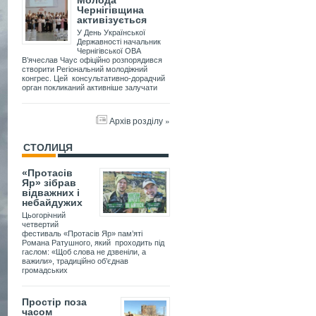
Молода
Чернігівщина
активізується
У День Української
Державності начальник
Чернігівської ОВА
В’ячеслав Чаус офіційно розпорядився
створити Регіональний молодіжний
конгрес. Цей консультативно-дорадчий
орган покликаний активніше залучати
Архів розділу »
СТОЛИЦЯ
«Протасів
Яр» зібрав
відважних і
небайдужих
Цьогорічний
четвертий
фестиваль «Протасів Яр» пам’яті
Романа Ратушного, який проходить під
гаслом: «Щоб слова не дзвеніли, а
важили», традиційно об’єднав
громадських
Простір поза
часом