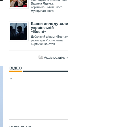
Вадима Яценка,
керівника Львівського
муніципального
Канни аплодували
українській
«Весні»
Дебютний фільм «Весна»
режисера Ростислава
Кирпиченка став
Архів розділу »
ВІДЕО