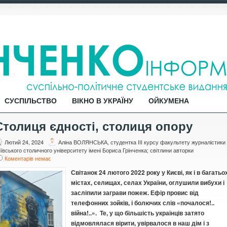
СУСПІЛЬСТВО
ВІКНО В УКРАЇНУ
ОЙКУМЕНА
Столиця єдності, столиця опору
Лютий 24, 2024
Аліна ВОЛЯНСЬКА, студентка ІІІ курсу факультету журналістики
ївського столичного університету імені Бориса Грінченка; світлини авторки
Коментарів немає
Світанок 24 лютого 2022 року у Києві, як і в багатьо
містах, селищах, селах України, оглушили вибухи і
засліпили заграви пожеж. Ефір провис від
телефонних зойків, і болючих слів «почалося!..
війна!..». Те, у що більшість українців затято
відмовлялася вірити, увірвалося в наш дім і з