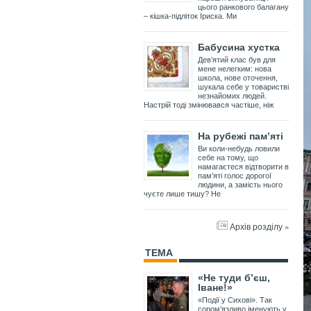
цього ранкового балагану
– кішка-підліток Іриска. Ми
Бабусина хустка
Дев’ятий клас був для
мене нелегким: нова
школа, нове оточення,
шукала себе у товаристві
незнайомих людей.
Настрій тоді змінювався частіше, ніж
На рубежі пам’яті
Ви коли-небудь ловили
себе на тому, що
намагаєтеся відтворити в
пам’яті голос дорогої
людини, а замість нього
чуєте лише тишу? Не
Архів розділу »
ТЕМА
«Не туди б’єш,
Іване!»
«Події у Сихові». Так
сором’язливо іменують у