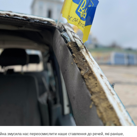
ійна змусила нас переосмислити наше ставлення до речей, які раніше,