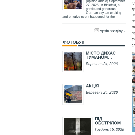
(opinion article) September
з
27, 2025. In Bielefeld, a
д
gentle and generous
German city, an exciting
н
and emotive event happened for the
г
м
Архів розділу »
п
У
ФОТОБУК
с
МІСТО ДИХАЄ
ТУМАНОМ…
Березень 24, 2026
АКЦІЯ
Березень 24, 2026
ПІД
ОБСТРІЛОМ
Грудень 15, 2025