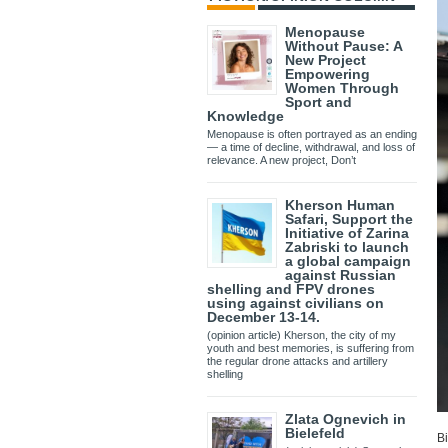
Menopause
Without Pause: A
New Project
Empowering
Women Through
Sport and
Knowledge
Menopause is often portrayed as an ending
— a time of decline, withdrawal, and loss of
relevance. A new project, Don’t
Kherson Human
Safari, Support the
Initiative of Zarina
Zabriski to launch
a global campaign
against Russian
shelling and FPV drones
using against civilians on
December 13-14.
(opinion article) Kherson, the city of my
youth and best memories, is suffering from
the regular drone attacks and artillery
shelling
Zlata Ognevich in
Bielefeld
В