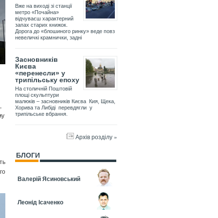
Вже на виході зі станції
метро «Почайна»
відчуваєш характерний
запах старих книжок.
Дорога до «блошиного ринку» веде повз
невеличкі крамнички, задні
Засновників
Києва
«перенесли» у
трипільську епоху
На столичній Поштовій
площі скульптури
малюків – засновників Києва Кия, Щека,
,
Хорива та Либіді перевдягли у
му
трипільське вбрання.
Архів розділу »
БЛОГИ
ть
го
Валерій Ясиновський
Леонід Ісаченко