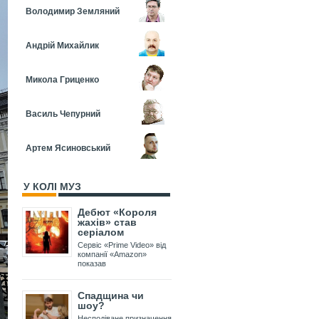
Володимир Земляний
Андрій Михайлик
Микола Гриценко
Василь Чепурний
Артем Ясиновський
У КОЛІ МУЗ
Дебют «Короля
жахів» став
серіалом
Сервіс «Prime Video» від
компанії «Amazon»
показав
Спадщина чи
шоу?
Несподіване призначення