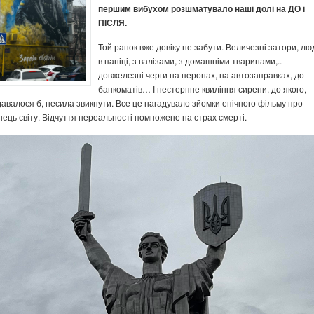
першим вибухом розшматувало наші долі на ДО і
ПІСЛЯ.
Той ранок вже довіку не забути. Величезні затори, лю
в паніці, з валізами, з домашніми тваринами,..
довжелезні черги на перонах, на автозаправках, до
банкоматів… І нестерпне квиління сирени, до якого,
давалося б, несила звикнути. Все це нагадувало зйомки епічного фільму про
інець світу. Відчуття нереальності помножене на страх смерті.