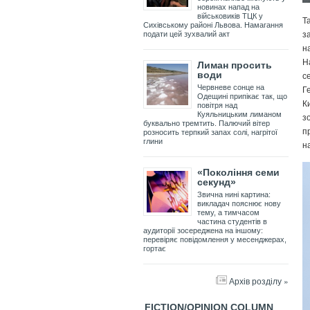
новинах напад на
військовиків ТЦК у
Т
Сихівському районі Львова. Намагання
з
подати цей зухвалий акт
н
Н
Лиман просить
с
води
Г
Червневе сонце на
Одещині припікає так, що
К
повітря над
Куяльницьким лиманом
з
буквально тремтить. Палючий вітер
п
розносить терпкий запах солі, нагрітої
глини
н
«Покоління семи
секунд»
Звична нині картина:
викладач пояснює нову
тему, а тимчасом
частина студентів в
аудиторії зосереджена на іншому:
перевіряє повідомлення у месенджерах,
гортає
Архів розділу »
FICTION/OPINION COLUMN