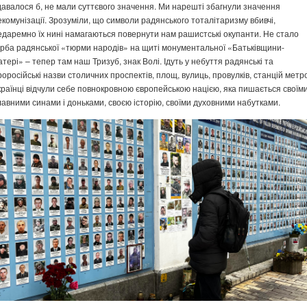
давалося б, не мали суттєвого значення. Ми нарешті збагнули значення
екомунізації. Зрозуміли, що символи радянського тоталітаризму вбивчі,
едаремно їх нині намагаються повернути нам рашистські окупанти. Не стало
ерба радянської «тюрми народів» на щиті монументальної «Батьківщини-
атері» – тепер там наш Тризуб, знак Волі. Ідуть у небуття радянські та
роросійські назви столичних проспектів, площ, вулиць, провулків, станцій метр
країнці відчули себе повнокровною європейською нацією, яка пишається своїм
лавними синами і доньками, своєю історію, своїми духовними набутками.