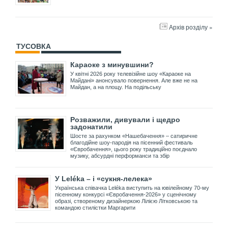
Архів розділу »
ТУСОВКА
Караоке з минувшини?
У квітні 2026 року телевізійне шоу «Караоке на
Майдані» анонсувало повернення. Але вже не на
Майдан, а на площу. На подільську
Розважили, дивували і щедро
задонатили
Шосте за рахунком «Нашебачення» – сатиричне
благодійне шоу-пародія на пісенний фестиваль
«Євробачення», цього року традиційно поєднало
музику, абсурдні перформанси та збір
У Leléka – і «сукня-лелека»
Українська співачка Leléka виступить на ювілейному 70-му
пісенному конкурсі «Євробачення-2026» у сценічному
образі, створеному дизайнеркою Лілією Літковською та
командою стилістки Маргарити