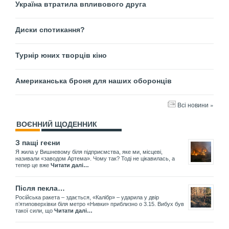
Україна втратила впливового друга
Диски спотикання?
Турнір юних творців кіно
Американська броня для наших оборонців
Всі новини »
ВОЄННИЙ ЩОДЕННИК
З пащі геєни
Я жила у Вишневому біля підприємства, яке ми, місцеві,
називали «заводом Артема». Чому так? Тоді не цікавилась, а
тепер це вже
Читати далі…
Після пекла…
Російська ракета – здається, «Калібр» – ударила у двір
пʼятиповерхівки біля метро «Нивки» приблизно о 3.15. Вибух був
такої сили, що
Читати далі…