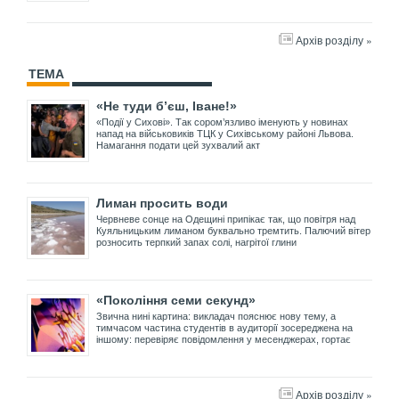
Архів розділу »
ТЕМА
«Не туди б’єш, Іване!»
«Події у Сихові». Так сором’язливо іменують у новинах
напад на військовиків ТЦК у Сихівському районі Львова.
Намагання подати цей зухвалий акт
Лиман просить води
Червневе сонце на Одещині припікає так, що повітря над
Куяльницьким лиманом буквально тремтить. Палючий вітер
розносить терпкий запах солі, нагрітої глини
«Покоління семи секунд»
Звична нині картина: викладач пояснює нову тему, а
тимчасом частина студентів в аудиторії зосереджена на
іншому: перевіряє повідомлення у месенджерах, гортає
Архів розділу »