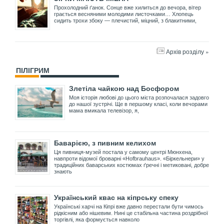
Прохолодний ґанок. Сонце вже хилиться до вечора, вітер
грається весняними молодими листочками… Хлопець
сидить трохи збоку — плечистий, міцний, з блакитними,
Архів розділу »
ПІЛІГРИМ
Злетіла чайкою над Босфором
Моя історія любові до цього міста розпочалася задовго
до нашої зустрічі. Ще в першому класі, коли вечорами
мама вмикала телевізор, я,
Баварією, з пивним келихом
Ця пивниця-музей постала у самому центрі Мюнхена,
навпроти відомої броварні «Hofbrauhaus». «Біркельнери» у
традиційних баварських костюмах ґречні і метиковані, добре
знають
Український квас на кіпрську спеку
Українські харчі на Кіпрі вже давно перестали бути чимось
рідкісним або нішевим. Нині це стабільна частина роздрібної
торгівлі, яка формується навколо