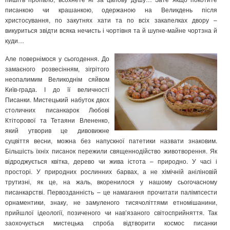
писанкою чи крашанкою, одержаною на Великдень після
христосування, по закутнях хати та по всіх закапелках двору –
викуриться звідти всяка нечисть і чортівня та й шугне-майне чортзна й
куди…
Але повернімося у сьогодення. До
замаєного розвесінням, зігрітого
неопалимим Великоднім сяйвом
Київ-града. І до її величності
Писанки. Мистецький набуток двох
столичних писанкарок Любові
Ктіторової та Тетаяни Влененко,
який утворив це дивовижне
суцвіття весни, можна без напускної патетики назвати знаковим.
Більшість їхніх писанок пережили священнодійство животворення. Як
відроджується квітка, дерево чи жива істота – природно. У часі і
просторі. У природних рослинних барвах, а не хімічній аніліновій
трутизні, як це, на жаль, вкоренилося у нашому сьогочасному
писанкарстві. Первозданність – це намагання прочитати палімпсести
орнаментики, знаку, не замуленого тисячоліттями етномішанини,
прийшлої ідеології, позиченого чи нав’язаного світосприйняття. Так
заохочується мистецька спроба відтворити космос писанки