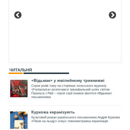
ЧИТАЛЬНЯ
«Відьмак» у ювілейному трикнижжі
Сорок років тому на сторінках польського журналу
«Fantastyka» розпочався тріумфальний шлях світом
Ґеральта з Рівії – героя серії книжок-фентезі «Відьмак»
письменника
Куркова екранізують
Культовий роман українського письменника Андрія Куркова
«Пікнік на льоду» очікує повнометражна екранізація.