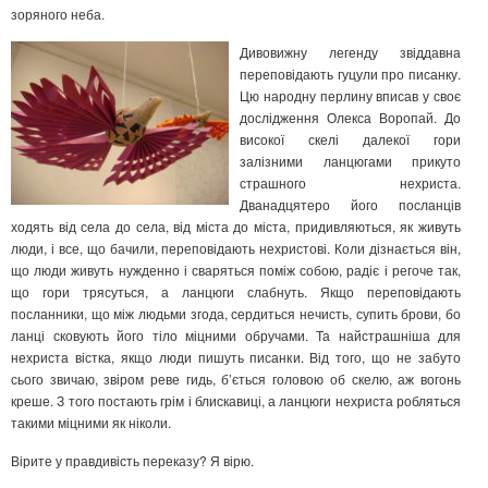
зоряного неба.
Дивовижну легенду звіддавна
переповідають гуцули про писанку.
Цю народну перлину вписав у своє
дослідження Олекса Воропай. До
високої скелі далекої гори
залізними ланцюгами прикуто
страшного нехриста.
Дванадцятеро його посланців
ходять від села до села, від міста до міста, придивляються, як живуть
люди, і все, що бачили, переповідають нехристові. Коли дізнається він,
що люди живуть нужденно і сваряться поміж собою, радіє і регоче так,
що гори трясуться, а ланцюги слабнуть. Якщо переповідають
посланники, що між людьми згода, сердиться нечисть, супить брови, бо
ланці сковують його тіло міцними обручами. Та найстрашніша для
нехриста вістка, якщо люди пишуть писанки. Від того, що не забуто
сього звичаю, звіром реве гидь, б’ється головою об скелю, аж вогонь
креше. З того постають грім і блискавиці, а ланцюги нехриста робляться
такими міцними як ніколи.
Вірите у правдивість переказу? Я вірю.