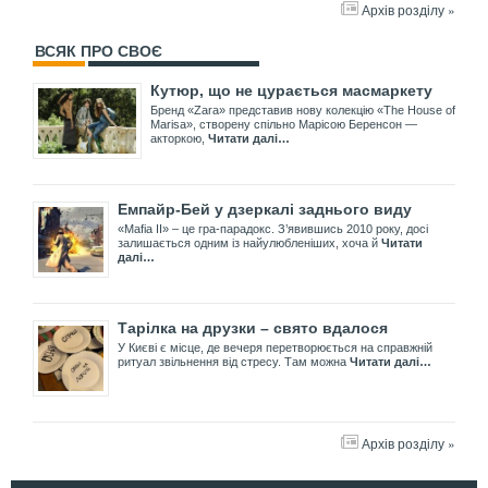
Архів розділу »
ВСЯК ПРО СВОЄ
Кутюр, що не цурається масмаркету
Бренд «Zara» представив нову колекцію «The House of
Marisa», створену спільно Марісою Беренсон —
акторкою,
Читати далі…
Емпайр-Бей у дзеркалі заднього виду
«Mafia II» – це гра-парадокс. З’явившись 2010 року, досі
залишається одним із найулюбленіших, хоча й
Читати
далі…
Тарілка на друзки – свято вдалося
У Києві є місце, де вечеря перетворюється на справжній
ритуал звільнення від стресу. Там можна
Читати далі…
Архів розділу »