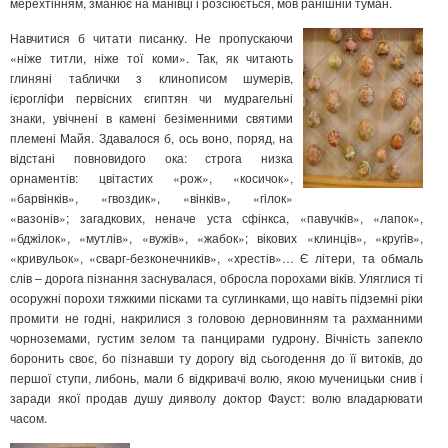
мерехтінням, зманює на манівці і розсіюється, мов ранішній туман.
Навчитися б читати писанку. Не пропускаючи
«ніже титли, ніже тої коми». Так, як читають
глиняні таблички з клинописом шумерів,
ієрогліфи первісних єгиптян чи мудрагельні
знаки, увічнені в камені безіменними святими
племені Майя. Здавалося б, ось воно, поряд, на
відстані повновидого ока: строга низка
орнаментів: цвітастих «рож», «косичок»,
«барвінків», «гвоздик», «вінків», «гілок»
«вазонів»; загадкових, неначе уста сфінкса, «павучків», «лапок»,
«бджілок», «мутлів», «вужів», «жабок»; вікових «клинців», «кругів»,
«кривульок», «сварг-безконечників», «хрестів»… Є літери, та обмаль
слів – дорога пізнання заснувалася, обросла порохами віків. Уляглися ті
осоружні порохи тяжкими пісками та суглинками, що навіть підземні ріки
промити не годні, накрилися з головою дерновинням та рахманними
чорноземами, густим зелом та панцирами гудрону. Вічність запекло
боронить своє, бо пізнавши ту дорогу від сьогодення до її витоків, до
першої ступи, либонь, мали б відкривачі волю, якою мученицьки снив і
заради якої продав душу дияволу доктор Фауст: волю владарювати
часом.