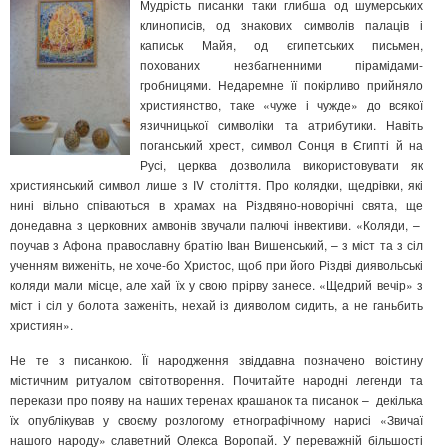
Мудрість писанки таки глибша од шумерських
клинописів, од знакових символів палаців і
каписьк Майя, од єгипетських письмен,
похованих незбагненними пірамідами-
гробницями. Недаремне її покірливо прийняло
християнство, таке «чуже і чужде» до всякої
язичницької символіки та атрибутики. Навіть
поганський хрест, символ Сонця в Єгипті й на
Русі, церква дозволила використовувати як
християнський символ лише з ІV століття. Про колядки, щедрівки, які
нині вільно співаються в храмах на Різдвяно-новорічні свята, ще
донедавна з церковних амвонів звучали палючі інвективи. «Коляди, –
поучав з Афона православну братію Іван Вишенський, – з міст та з сіл
ученням виженіть, не хоче-бо Христос, щоб при його Різдві диявольські
коляди мали місце, але хай їх у свою прірву занесе. «Щедрий вечір» з
міст і сіл у болота заженіть, нехай із дияволом сидить, а не ганьбить
християн».
Не те з писанкою. Її народження звіддавна позначено воістину
містичним ритуалом світотворення. Почитайте народні легенди та
перекази про появу на наших теренах крашанок та писанок – декілька
їх опублікував у своєму розлогому етнографічному нарисі «Звичаї
нашого народу» славетний Олекса Воропай. У переважній більшості