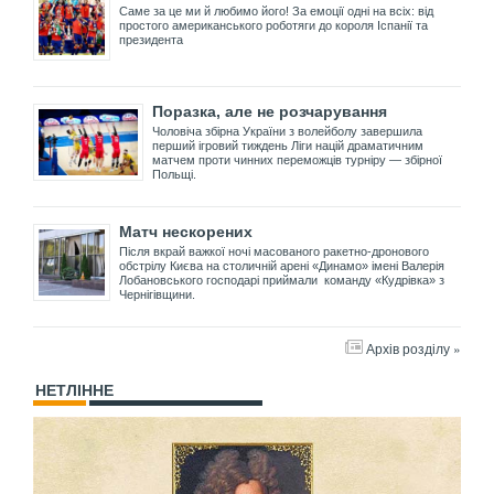
Саме за це ми й любимо його! За емоції одні на всіх: від
простого американського роботяги до короля Іспанії та
президента
Поразка, але не розчарування
Чоловіча збірна України з волейболу завершила
перший ігровий тиждень Ліги націй драматичним
матчем проти чинних переможців турніру — збірної
Польщі.
Матч нескорених
Після вкрай важкої ночі масованого ракетно-дронового
обстрілу Києва на столичній арені «Динамо» імені Валерія
Лобановського господарі приймали команду «Кудрівка» з
Чернігівщини.
Архів розділу »
НЕТЛІННЕ