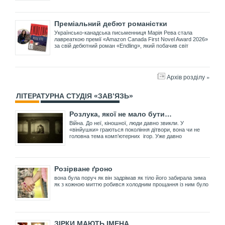
Преміальний дебют романістки
Українсько-канадська письменниця Марія Рева стала
лавреаткою премії «Amazon Canada First Novel Award 2026»
за свій дебютний роман «Endling», який побачив світ
Архів розділу »
ЛІТЕРАТУРНА СТУДІЯ «ЗАВ’ЯЗЬ»
Розлука, якої не мало бути…
Війна. До неї, кіношної, люди давно звикли. У
«вінйушки» граються покоління дітвори, вона чи не
головна тема комп’ютерних ігор. Уже давно
Розірване ґроно
вона була поруч як він задрімав як тіло його забирала зима
як з кожною миттю робився холодним прощання із ним було
ЗІРКИ МАЮТЬ ІМЕНА