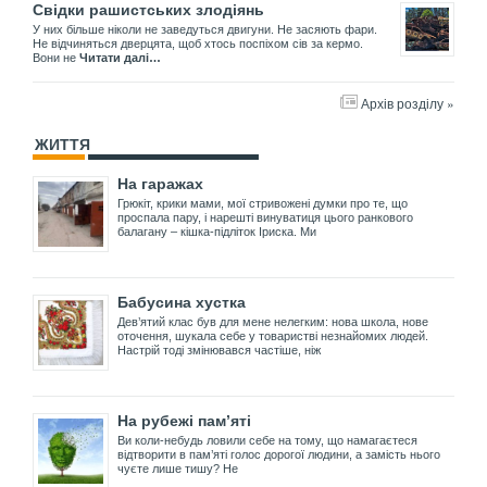
Свідки рашистських злодіянь
У них більше ніколи не заведуться двигуни. Не засяють фари.
Не відчиняться дверцята, щоб хтось поспіхом сів за кермо.
Вони не
Читати далі…
Архів розділу »
ЖИТТЯ
На гаражах
Грюкіт, крики мами, мої стривожені думки про те, що
проспала пару, і нарешті винуватиця цього ранкового
балагану – кішка-підліток Іриска. Ми
Бабусина хустка
Дев’ятий клас був для мене нелегким: нова школа, нове
оточення, шукала себе у товаристві незнайомих людей.
Настрій тоді змінювався частіше, ніж
На рубежі пам’яті
Ви коли-небудь ловили себе на тому, що намагаєтеся
відтворити в пам’яті голос дорогої людини, а замість нього
чуєте лише тишу? Не