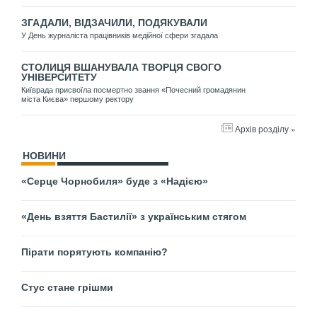
ЗГАДАЛИ, ВІДЗАЧИЛИ, ПОДЯКУВАЛИ
У День журналіста працівників медійної сфери згадала
СТОЛИЦЯ ВШАНУВАЛА ТВОРЦЯ СВОГО
УНІВЕРСИТЕТУ
Київрада присвоїла посмертно звання «Почесний громадянин
міста Києва» першому ректору
Архів розділу »
НОВИНИ
«Серце Чорнобиля» буде з «Надією»
«День взяття Бастилії» з українським стягом
Пірати порятують компанію?
Стус стане грішми