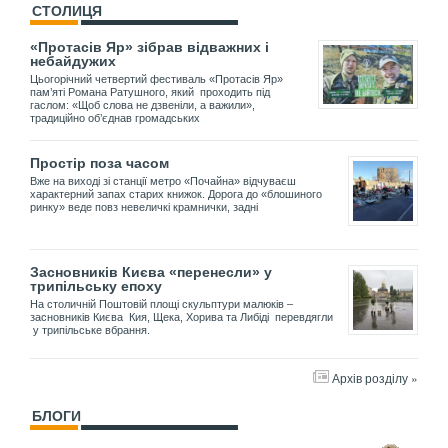
СТОЛИЦЯ
«Протасів Яр» зібрав відважних і
небайдужих
Цьогорічний четвертий фестиваль «Протасів Яр»
пам’яті Романа Ратушного, який проходить під
гаслом: «Щоб слова не дзвеніли, а важили»,
традиційно об’єднав громадських
Простір поза часом
Вже на виході зі станції метро «Почайна» відчуваєш
характерний запах старих книжок. Дорога до «блошиного
ринку» веде повз невеличкі крамнички, задні
Засновників Києва «перенесли» у
трипільську епоху
На столичній Поштовій площі скульптури малюків –
засновників Києва Кия, Щека, Хорива та Либіді перевдягли
у трипільське вбрання.
Архів розділу »
БЛОГИ