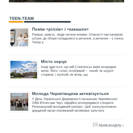
TEEN-TEAM
Поміж «рілзів» і «какашок»
Раніше, кажуть, люди читали книжки. Опасисті такі паперові
штуки, де літери складалися в речення, а речення – у сенси.
Тепер у
Місто серця
Іноді здається, що мій Слов’янськ живе всередині
мене. Його голос особливий – тихий, як шурхіт
сторінок, і затятий, як вітер, що
Молода Чернігівщина активізується
У День Української Державності начальник Чернігівської
ОВА В’ячеслав Чаус офіційно розпорядився створити
Регіональний молодіжний конгрес. Цей консультативно-
дорадчий орган покликаний активніше залучати
Архів розділу »