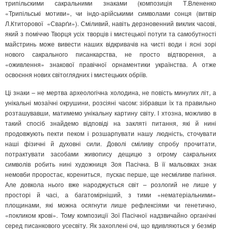
трипільскими сакральними знаками (композиція Т.Влененко
«Трипільські мотиви», чи індо-арійськими символами сонця (витвір
Л.Ктиторової «Сварґи»). Сміливий, навіть дерзновенний виклик часові,
який з поміччю Творця усіх творців і мистецької потуги та самобутності
майстринь може вивести наших відкривачів на чисті води і ясні зорі
нового сакрального писанкарства, не просто відтворення, а
«оживлення» знакової правічної орнаментики українства. А отже
освоєння нових світоглядних і мистецьких обріїв.
Ці знаки – не мертва археологічна холодина, не повість минулих літ, а
унікальні мозаїчні окрушини, розсіяні часом: зібравши їх та правильно
розташувавши, матимемо унікальну картину світу. І хтозна, можливо в
такий спосіб знайдемо відповіді на закляті питання, які й нині
продовжують пекти пеком і розшарпувати нашу людність, сточувати
наші фізичні й духовні сили. Доволі сміливу спробу прочитати,
потрактувати засобами живопису дещицю з огрому сакральних
символів робить нині художниця Зоя Пасічна. В її мальовках знак
немовби проростає, корениться, пускає перше, ще несміливе пагіння.
Але довкола нього вже народжується світ – розлогий не лише у
просторі й часі, а багатомірніший, з тими «нематеріальними»
площинами, які можна осягнути лише рефлексіями чи генетично,
«покликом крові». Тому композиції Зої Пасічної надзвичайно органічні
серед писанкового усесвіту. Як захоплені очі, що вдивляються у безмір