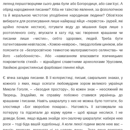
легенд першотворцями сього дива були або Богородиця, або сам Ісус. А
обряд народження писанки? Хіба не таїнство явлення, за фізіологічною
та й моральною чистотою уподібнене народинам людини? Обов’язок
вибирати для розписування лише найкращі яйця «первісток» (курей, які
щойно почали нестися), готувати воду до мішання барв лише з
розтопленого снігу, впускати в хату під час творення крашанки чи
писанки лише «чистих», себто здорових, людей. Треба бути
патентованим невігласом, «Хомою-невірою», твердолобим циніком, аби
пояснити се «безпросвітною темнотою малограмотного селянства» чи
його «забобонністю». Або «намаганням власкавити язичницьких
покровителів стихій» – віднайдені славетними археологами Урусовим,
Хвойкою дохристиянські фарбовані глиняні яйця.
Є вічна загадка писанки. В її колористиці, письмі, сакральних знаках, у
кожного з яких, якщо осягати любомудрим зором великого українця
Миколи Гоголя, – «безодня простору», бо кожен знак – неосяжний як
Творець. Згадаймо, як справіку побожно ставився українець до
крашанки і писанки. Навіть шкаралупу з них не можна було топтати, бо
злостивця «Бог хворобою покарає». Натомість її затовкували на
потеруху та підсипали до корму курям – щоб краще неслися. І не
доведи, Боже, якщо відьма знайде хоч скалочку шкаралупи: набере нею
роси – тоді біда вашій худобоньці. А коли лихої години вколе нею вас –
пишіть пропало, всохнете ні за цапову душу… Зате якщо покотите