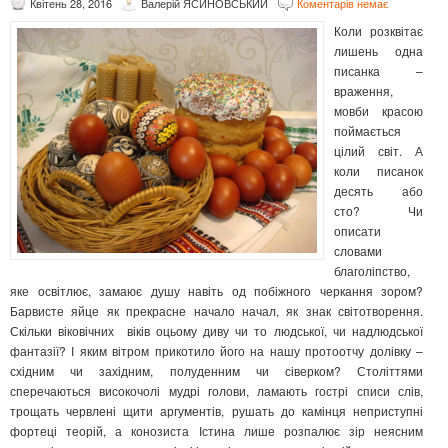
Квітень 28, 2016
Валерій ЯСИНОВСЬКИЙ
Коментарів немає
Коли розквітає
лишень одна
писанка –
враження,
мовби красою
поймається
цілий світ. А
коли писанок
десять або
сто? Чи
описати
словами
благоліпство,
яке освітлює, замаює душу навіть од побіжного черкання зором?
Барвисте яйце як прекрасне начало начал, як знак світотворення.
Скільки віковічних віків оцьому диву чи то людської, чи надлюдської
фантазії? І яким вітром прикотило його на нашу протоотчу долівку –
східним чи західним, полуденним чи сіверком?
Століттями
сперечаються високочолі мудрі голови, ламають гострі списи слів,
трощать червлені щити аргументів, рушать до камінця неприступні
фортеці теорій, а конозиста Істина лише розпалює зір неясним